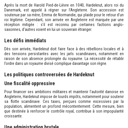
Après la mort de Harold Pied-de-Lièvre en 1040, Hardeknut, alors roi du
Danemark, est appelé à régner sur l’Angleterre. Son accession est
soutenue par sa mère, Emma de Normandie, qui plaide pour le retour d’un
roi légitime. Cependant, son arrivée en Angleterre est marquée par une
réception mitigée : s’il est reconnu par certaines factions anglo-
saxonnes, d’autres voient en lui un souverain étranger.
Les défis immédiats
Dès son arrivée, Hardeknut doit faire face à des rébellions locales et à
des tensions persistantes avec les jarls scandinaves, notamment en
raison de son absence prolongée du royaume. La nécessité de rétablir
l’ordre dans un royaume divisé complique davantage son règne.
Les politiques controversées de Hardeknut
Une fiscalité oppressive
Pour financer ses ambitions militaires et maintenir l’autorité danoise en
Angleterre, Hardeknut impose de lourds impôts, notamment pour soutenir
sa flotte scandinave. Ces taxes, perçues comme excessives par la
population, alimentent un profond mécontentement. Cette mesure, bien
que destinée à renforcer le contrôle royal, contribue à son impopularité
croissante.
Une administration brutale