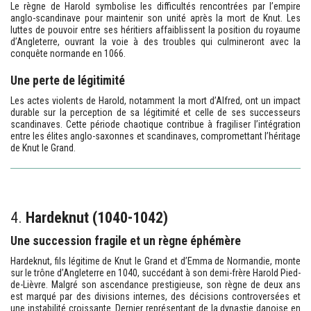
Le règne de Harold symbolise les difficultés rencontrées par l’empire
anglo-scandinave pour maintenir son unité après la mort de Knut. Les
luttes de pouvoir entre ses héritiers affaiblissent la position du royaume
d’Angleterre, ouvrant la voie à des troubles qui culmineront avec la
conquête normande en 1066.
Une perte de légitimité
Les actes violents de Harold, notamment la mort d’Alfred, ont un impact
durable sur la perception de sa légitimité et celle de ses successeurs
scandinaves. Cette période chaotique contribue à fragiliser l’intégration
entre les élites anglo-saxonnes et scandinaves, compromettant l’héritage
de Knut le Grand.
4.
Hardeknut (1040-1042)
Une succession fragile et un règne éphémère
Hardeknut, fils légitime de Knut le Grand et d’Emma de Normandie, monte
sur le trône d’Angleterre en 1040, succédant à son demi-frère Harold Pied-
de-Lièvre. Malgré son ascendance prestigieuse, son règne de deux ans
est marqué par des divisions internes, des décisions controversées et
une instabilité croissante. Dernier représentant de la dynastie danoise en