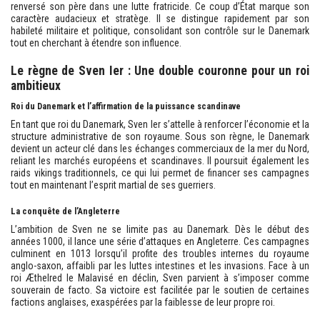
renversé son père dans une lutte fratricide. Ce coup d’État marque son
caractère audacieux et stratège. Il se distingue rapidement par son
habileté militaire et politique, consolidant son contrôle sur le Danemark
tout en cherchant à étendre son influence.
Le règne de Sven Ier : Une double couronne pour un roi
ambitieux
Roi du Danemark et l’affirmation de la puissance scandinave
En tant que roi du Danemark, Sven Ier s’attelle à renforcer l’économie et la
structure administrative de son royaume. Sous son règne, le Danemark
devient un acteur clé dans les échanges commerciaux de la mer du Nord,
reliant les marchés européens et scandinaves. Il poursuit également les
raids vikings traditionnels, ce qui lui permet de financer ses campagnes
tout en maintenant l’esprit martial de ses guerriers.
La conquête de l’Angleterre
L’ambition de Sven ne se limite pas au Danemark. Dès le début des
années 1000, il lance une série d’attaques en Angleterre. Ces campagnes
culminent en 1013 lorsqu’il profite des troubles internes du royaume
anglo-saxon, affaibli par les luttes intestines et les invasions. Face à un
roi Æthelred le Malavisé en déclin, Sven parvient à s’imposer comme
souverain de facto. Sa victoire est facilitée par le soutien de certaines
factions anglaises, exaspérées par la faiblesse de leur propre roi.