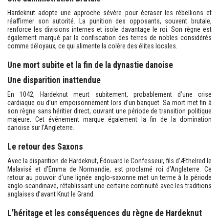
Hardeknut adopte une approche sévère pour écraser les rébellions et
réaffirmer son autorité. La punition des opposants, souvent brutale,
renforce les divisions internes et isole davantage le roi. Son règne est
également marqué par la confiscation des terres de nobles considérés
comme déloyaux, ce qui alimente la colère des élites locales.
Une mort subite et la fin de la dynastie danoise
Une disparition inattendue
En 1042, Hardeknut meurt subitement, probablement d’une crise
cardiaque ou d’un empoisonnement lors d’un banquet. Sa mort met fin à
son règne sans héritier direct, ouvrant une période de transition politique
majeure. Cet événement marque également la fin de la domination
danoise sur l’Angleterre.
Le retour des Saxons
Avec la disparition de Hardeknut, Édouard le Confesseur, fils d’Æthelred le
Malavisé et d’Emma de Normandie, est proclamé roi d’Angleterre. Ce
retour au pouvoir d’une lignée anglo-saxonne met un terme à la période
anglo-scandinave, rétablissant une certaine continuité avec les traditions
anglaises d’avant Knut le Grand.
L’héritage et les conséquences du règne de Hardeknut