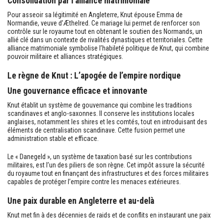
Consolidation par l’alliance matrimoniale
Pour asseoir sa légitimité en Angleterre, Knut épouse Emma de
Normandie, veuve d’Æthelred. Ce mariage lui permet de renforcer son
contrôle sur le royaume tout en obtenant le soutien des Normands, un
allié clé dans un contexte de rivalités dynastiques et territoriales. Cette
alliance matrimoniale symbolise l’habileté politique de Knut, qui combine
pouvoir militaire et alliances stratégiques.
Le règne de Knut : L’apogée de l’empire nordique
Une gouvernance efficace et innovante
Knut établit un système de gouvernance qui combine les traditions
scandinaves et anglo-saxonnes. Il conserve les institutions locales
anglaises, notamment les shires et les comtés, tout en introduisant des
éléments de centralisation scandinave. Cette fusion permet une
administration stable et efficace.
Le « Danegeld », un système de taxation basé sur les contributions
militaires, est l’un des piliers de son règne. Cet impôt assure la sécurité
du royaume tout en finançant des infrastructures et des forces militaires
capables de protéger l’empire contre les menaces extérieures.
Une paix durable en Angleterre et au-delà
Knut met fin à des décennies de raids et de conflits en instaurant une paix