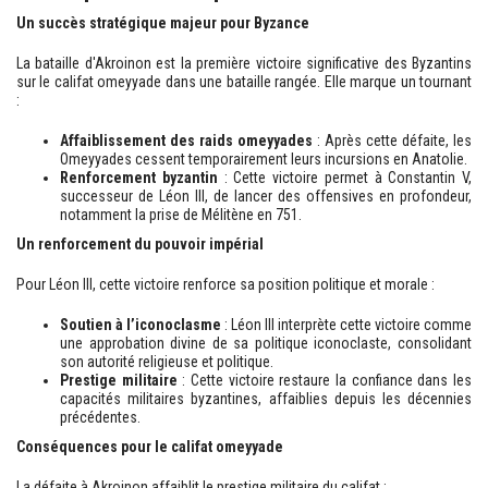
Un succès stratégique majeur pour Byzance
La bataille d'Akroinon est la première victoire significative des Byzantins
sur le califat omeyyade dans une bataille rangée. Elle marque un tournant
:
Affaiblissement des raids omeyyades
: Après cette défaite, les
Omeyyades cessent temporairement leurs incursions en Anatolie.
Renforcement byzantin
: Cette victoire permet à Constantin V,
successeur de Léon III, de lancer des offensives en profondeur,
notamment la prise de Mélitène en 751.
Un renforcement du pouvoir impérial
Pour Léon III, cette victoire renforce sa position politique et morale :
Soutien à l’iconoclasme
: Léon III interprète cette victoire comme
une approbation divine de sa politique iconoclaste, consolidant
son autorité religieuse et politique.
Prestige militaire
: Cette victoire restaure la confiance dans les
capacités militaires byzantines, affaiblies depuis les décennies
précédentes.
Conséquences pour le califat omeyyade
La défaite à Akroinon affaiblit le prestige militaire du califat :