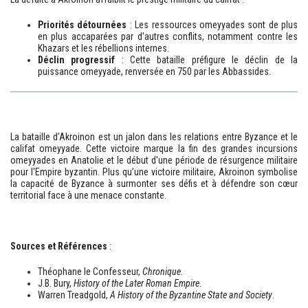
Priorités détournées
: Les ressources omeyyades sont de plus
en plus accaparées par d'autres conflits, notamment contre les
Khazars et les rébellions internes.
Déclin progressif
: Cette bataille préfigure le déclin de la
puissance omeyyade, renversée en 750 par les Abbassides.
La bataille d'Akroinon est un jalon dans les relations entre Byzance et le
califat omeyyade. Cette victoire marque la fin des grandes incursions
omeyyades en Anatolie et le début d'une période de résurgence militaire
pour l'Empire byzantin. Plus qu’une victoire militaire, Akroinon symbolise
la capacité de Byzance à surmonter ses défis et à défendre son cœur
territorial face à une menace constante.
Sources et Références
:
Théophane le Confesseur,
Chronique
.
J.B. Bury,
History of the Later Roman Empire
.
Warren Treadgold,
A History of the Byzantine State and Society
.