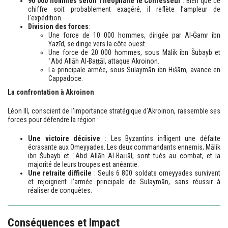
90 000 hommes selon Théophane le Confesseur
: Bien que ce
chiffre soit probablement exagéré, il reflète l’ampleur de
l’expédition.
Division des forces
:
Une force de 10 000 hommes, dirigée par Al-Ġamr ibn
Yazīd, se dirige vers la côte ouest.
Une force de 20 000 hommes, sous Mālik ibn Šubayb et
ʿAbd Allāh Al-Baṭṭāl, attaque Akroinon.
La principale armée, sous Sulaymān ibn Hišām, avance en
Cappadoce.
La confrontation à Akroinon
Léon III, conscient de l’importance stratégique d’Akroinon, rassemble ses
forces pour défendre la région :
Une victoire décisive
: Les Byzantins infligent une défaite
écrasante aux Omeyyades. Les deux commandants ennemis, Mālik
ibn Šubayb et ʿAbd Allāh Al-Baṭṭāl, sont tués au combat, et la
majorité de leurs troupes est anéantie.
Une retraite difficile
: Seuls 6 800 soldats omeyyades survivent
et rejoignent l’armée principale de Sulaymān, sans réussir à
réaliser de conquêtes.
Conséquences et Impact