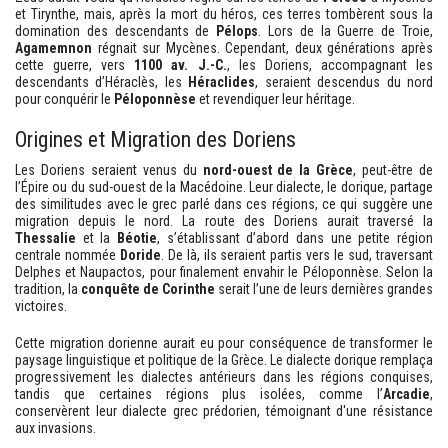
et Tirynthe, mais, après la mort du héros, ces terres tombèrent sous la
domination des descendants de
Pélops
. Lors de la Guerre de Troie,
Agamemnon
régnait sur Mycènes. Cependant, deux générations après
cette guerre, vers
1100 av. J.-C.
, les Doriens, accompagnant les
descendants d’Héraclès, les
Héraclides
, seraient descendus du nord
pour conquérir le
Péloponnèse
et revendiquer leur héritage.
Origines et Migration des Doriens
Les Doriens seraient venus du
nord-ouest de la Grèce
, peut-être de
l’Épire ou du sud-ouest de la Macédoine. Leur dialecte, le dorique, partage
des similitudes avec le grec parlé dans ces régions, ce qui suggère une
migration depuis le nord. La route des Doriens aurait traversé la
Thessalie
et la
Béotie
, s’établissant d’abord dans une petite région
centrale nommée
Doride
. De là, ils seraient partis vers le sud, traversant
Delphes et Naupactos, pour finalement envahir le Péloponnèse. Selon la
tradition, la
conquête de Corinthe
serait l’une de leurs dernières grandes
victoires.
Cette migration dorienne aurait eu pour conséquence de transformer le
paysage linguistique et politique de la Grèce. Le dialecte dorique remplaça
progressivement les dialectes antérieurs dans les régions conquises,
tandis que certaines régions plus isolées, comme l’
Arcadie
,
conservèrent leur dialecte grec prédorien, témoignant d'une résistance
aux invasions.