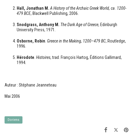
Hall, Jonathan M.
A History of the Archaic Greek World, ca. 1200-
479 BCE
, Blackwell Publishing, 2006.
Snodgrass, Anthony M.
The Dark Age of Greece
, Edinburgh
University Press, 1971.
Osborne, Robin
.
Greece in the Making, 1200–479 BC
, Routledge,
1996.
Hérodote
.
Histoires
, trad. François Hartog, Éditions Gallimard,
1994.
Auteur : Stéphane Jeanneteau
Mai 2006
Doriens