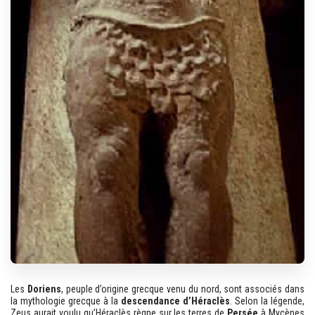
Les
Doriens
, peuple d’origine grecque venu du nord, sont associés dans
la mythologie grecque à la
descendance d’Héraclès
. Selon la légende,
Zeus aurait voulu qu’Héraclès règne sur les terres de
Persée
à Mycènes