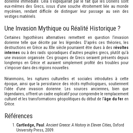
dorienne immédiate. Cela s’expliquerait par le fait que les Doriens sont
eux-mêmes des Grecs, issus d’une souche étroitement liée au monde
mycénien, rendant difficile de distinguer leur passage au sein des
vestiges matériels.
Une Invasion Mythique ou Réalité Historique ?
Certaines hypothèses alternatives remettent en question l’invasion
dorienne telle que décrite par les légendes. D’après ces théories, les
destructions en Grèce au XIIe siècle pourraient être dues à des
révoltes
internes
ou à des raids sporadiques d’autres peuples grecs, plutôt qu’à
une invasion organisée. Ces groupes de Grecs seraient présents depuis
longtemps en Grèce et auraient simplement profité des troubles pour
s’imposer dans des régions nouvelles.
Néanmoins, les ruptures culturelles et sociales introduites à cette
époque, ainsi que la persistance des récits mythologiques, soutiennent
l’idée d’une invasion dorienne. Les sources anciennes, bien que
légendaires, offrent un cadre explicatif pour comprendre le remplacement
culturel et les transformations géopolitiques du début de l’
âge du fer
en
Grèce.
Références
Cartledge, Paul
.
Ancient Greece: A History in Eleven Cities
, Oxford
University Press, 2009.