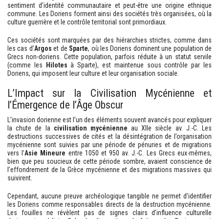
sentiment d’identité communautaire et peut-être une origine ethnique
commune. Les Doriens forment ainsi des sociétés très organisées, où la
culture guerrière et le contrôle territorial sont primordiaux.
Ces sociétés sont marquées par des hiérarchies strictes, comme dans
les cas d’
Argos
et de
Sparte
, où les Doriens dominent une population de
Grecs non-doriens. Cette population, parfois réduite à un statut servile
(comme les
Hilotes
à Sparte), est maintenue sous contrôle par les
Doriens, qui imposent leur culture et leur organisation sociale.
L’Impact sur la Civilisation Mycénienne et
l’Émergence de l’Âge Obscur
L’invasion dorienne est l’un des éléments souvent avancés pour expliquer
la chute de la
civilisation mycénienne
au XIIe siècle av. J.-C. Les
destructions successives de cités et la désintégration de l’organisation
mycénienne sont suivies par une période de pénuries et de migrations
vers l’
Asie Mineure
entre 1050 et 950 av. J.-C. Les Grecs eux-mêmes,
bien que peu soucieux de cette période sombre, avaient conscience de
l’effondrement de la Grèce mycénienne et des migrations massives qui
suivirent.
Cependant, aucune preuve archéologique tangible ne permet d’identifier
les Doriens comme responsables directs de la destruction mycénienne.
Les fouilles ne révèlent pas de signes clairs d’influence culturelle