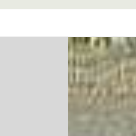
Les Origines
L'antiquité
Le Haut Moyen Äge
Le