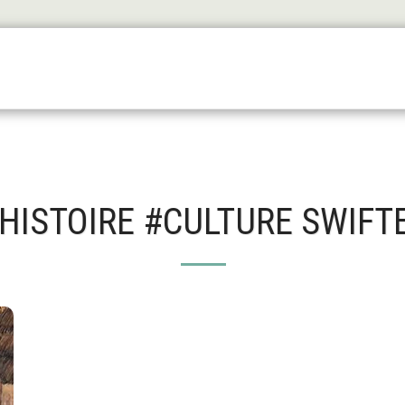
Les Origines
L'antiquité
Le Haut Moyen Äge
Le
ÉHISTOIRE #CULTURE SWIF