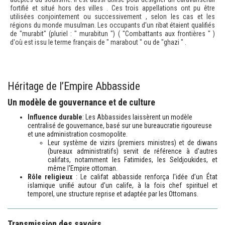
fortifié et situé hors des villes . Ces trois appellations ont pu être
utilisées conjointement ou successivement , selon les cas et les
régions du monde musulman. Les occupants d'un ribat étaient qualifiés
de "murabit" (pluriel : " murabitun ") ( "Combattants aux frontières " )
d'où est issu le terme français de " marabout " ou de "ghazi " .
Héritage de l’Empire Abbasside
Un modèle de gouvernance et de culture
Influence durable
: Les Abbassides laissèrent un modèle
centralisé de gouvernance, basé sur une bureaucratie rigoureuse
et une administration cosmopolite.
Leur système de vizirs (premiers ministres) et de diwans
(bureaux administratifs) servit de référence à d'autres
califats, notamment les Fatimides, les Seldjoukides, et
même l'Empire ottoman.
Rôle religieux
: Le califat abbasside renforça l'idée d’un État
islamique unifié autour d’un calife, à la fois chef spirituel et
temporel, une structure reprise et adaptée par les Ottomans.
Transmission des savoirs