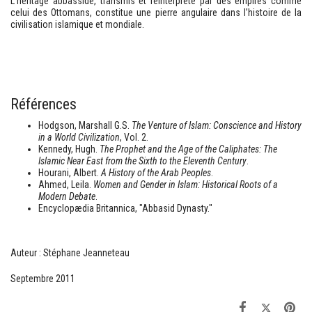
L’héritage abbasside, transmis et réinterprété par des empires comme
celui des Ottomans, constitue une pierre angulaire dans l’histoire de la
civilisation islamique et mondiale.
Références
Hodgson, Marshall G.S.
The Venture of Islam: Conscience and History
in a World Civilization
, Vol. 2.
Kennedy, Hugh.
The Prophet and the Age of the Caliphates: The
Islamic Near East from the Sixth to the Eleventh Century
.
Hourani, Albert.
A History of the Arab Peoples
.
Ahmed, Leila.
Women and Gender in Islam: Historical Roots of a
Modern Debate
.
Encyclopædia Britannica, "Abbasid Dynasty."
Auteur : Stéphane Jeanneteau
Septembre 2011