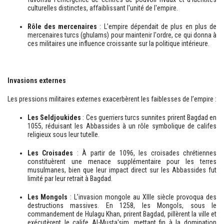
culturelles distinctes, affaiblissant l'unité de l'empire.
Rôle des mercenaires
: L’empire dépendait de plus en plus de
mercenaires turcs (ghulams) pour maintenir l'ordre, ce qui donna à
ces militaires une influence croissante sur la politique intérieure.
Invasions externes
Les pressions militaires externes exacerbèrent les faiblesses de l’empire :
Les Seldjoukides
: Ces guerriers turcs sunnites prirent Bagdad en
1055, réduisant les Abbassides à un rôle symbolique de califes
religieux sous leur tutelle.
Les Croisades
: À partir de 1096, les croisades chrétiennes
constituèrent une menace supplémentaire pour les terres
musulmanes, bien que leur impact direct sur les Abbassides fut
limité par leur retrait à Bagdad.
Les Mongols
: L’invasion mongole au XIIIe siècle provoqua des
destructions massives. En 1258, les Mongols, sous le
commandement de Hulagu Khan, prirent Bagdad, pillèrent la ville et
exécutèrent le calife Al-Musta'sim, mettant fin à la domination