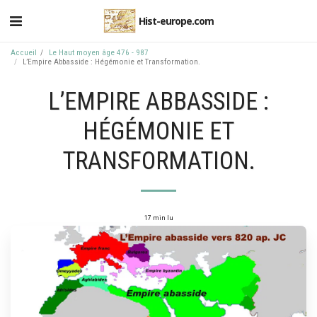
Hist-europe.com
Accueil
Le Haut moyen âge 476 - 987
L’Empire Abbasside : Hégémonie et Transformation.
L’EMPIRE ABBASSIDE :
HÉGÉMONIE ET
TRANSFORMATION.
17 min lu