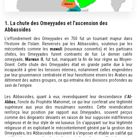
1. La chute des Omeyyades et l’ascension des
Abbassides
L'effondrement des Omeyyades en 750 fut un tournant majeur dans
l’histoire de l’Islam. Renversés par les Abbassides, soutenus par les
mécontents comme les
mawali
(nouveaux convertis) et les partisans
chiites, les Omeyyades furent contraints de fuir. Le dernier calife
omeyyade,
Marwan II
, fut tué, marquant la fin de leur règne au Moyen-
Orient. Cette chute des Omeyyades était en grande partie due à leur
incapacité à gérer les tensions internes, notamment celles engendrées
par leur gouvernance centralisée et leur favoritisme envers les Arabes au
détriment des autres groupes, ce qui entraîna des divisions profondes au
sein de l'empire.
Les Abbassides, quant à eux, revendiquaient leur descendance d'
Al-
Abbas
, l’oncle du Prophète Mahomet, ce qui leur conférait une légitimité
supérieure aux yeux des musulmans sunnites. Cette revendication
renforça leur position par rapport aux Omeyyades, souvent perçus
comme des dirigeants déviants en raison de leur supposée indifférence
religieuse et de leur style de vie luxueux. En s'appuyant sur leur légitimité
religieuse et en exploitant le mécontentement généré par la gestion des
Omeyyades, les Abbassides réussirent à s'imposer et établir un califat qui