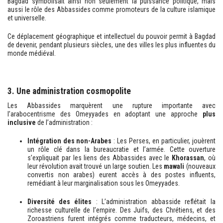
Bagdad symbolisait ainsi non seulement la puissance politique, mais
aussi le rôle des Abbassides comme promoteurs de la culture islamique
et universelle.
Ce déplacement géographique et intellectuel du pouvoir permit à Bagdad
de devenir, pendant plusieurs siècles, une des villes les plus influentes du
monde médiéval.
3. Une administration cosmopolite
Les Abbassides marquèrent une rupture importante avec
l’arabocentrisme des Omeyyades en adoptant une approche
plus
inclusive
de l’administration :
Intégration des non-Arabes
: Les Perses, en particulier, jouèrent
un rôle clé dans la bureaucratie et l’armée. Cette ouverture
s’expliquait par les liens des Abbassides avec le
Khorassan
, où
leur révolution avait trouvé un large soutien. Les
mawali
(nouveaux
convertis non arabes) eurent accès à des postes influents,
remédiant à leur marginalisation sous les Omeyyades.
Diversité des élites
: L’administration abbasside reflétait la
richesse culturelle de l’empire. Des Juifs, des Chrétiens, et des
Zoroastriens furent intégrés comme traducteurs, médecins, et