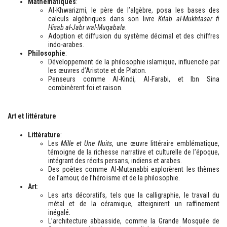
Mathématiques
:
Al-Khwarizmi, le père de l’algèbre, posa les bases des
calculs algébriques dans son livre
Kitab al-Mukhtasar fi
Hisab al-Jabr wal-Muqabala
.
Adoption et diffusion du système décimal et des chiffres
indo-arabes.
Philosophie
:
Développement de la philosophie islamique, influencée par
les œuvres d’Aristote et de Platon.
Penseurs comme Al-Kindi, Al-Farabi, et Ibn Sina
combinèrent foi et raison.
Art et littérature
Littérature
:
Les
Mille et Une Nuits
, une œuvre littéraire emblématique,
témoigne de la richesse narrative et culturelle de l’époque,
intégrant des récits persans, indiens et arabes.
Des poètes comme Al-Mutanabbi explorèrent les thèmes
de l’amour, de l’héroïsme et de la philosophie.
Art
:
Les arts décoratifs, tels que la calligraphie, le travail du
métal et de la céramique, atteignirent un raffinement
inégalé.
L’architecture abbasside, comme la Grande Mosquée de