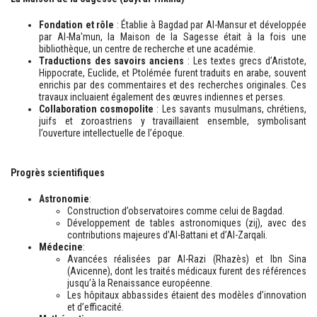
Fondation et rôle
: Établie à Bagdad par Al-Mansur et développée
par Al-Ma'mun, la Maison de la Sagesse était à la fois une
bibliothèque, un centre de recherche et une académie.
Traductions des savoirs anciens
: Les textes grecs d’Aristote,
Hippocrate, Euclide, et Ptolémée furent traduits en arabe, souvent
enrichis par des commentaires et des recherches originales. Ces
travaux incluaient également des œuvres indiennes et perses.
Collaboration cosmopolite
: Les savants musulmans, chrétiens,
juifs et zoroastriens y travaillaient ensemble, symbolisant
l’ouverture intellectuelle de l’époque.
Progrès scientifiques
Astronomie
:
Construction d’observatoires comme celui de Bagdad.
Développement de tables astronomiques (zij), avec des
contributions majeures d’Al-Battani et d’Al-Zarqali.
Médecine
:
Avancées réalisées par Al-Razi (Rhazès) et Ibn Sina
(Avicenne), dont les traités médicaux furent des références
jusqu’à la Renaissance européenne.
Les hôpitaux abbassides étaient des modèles d’innovation
et d’efficacité.