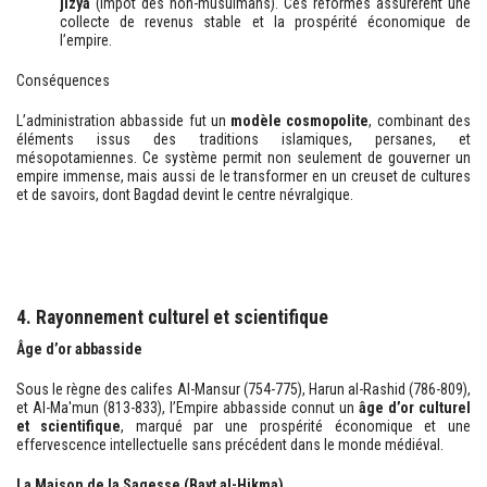
jizya
(impôt des non-musulmans). Ces réformes assurèrent une
collecte de revenus stable et la prospérité économique de
l’empire.
Conséquences
L’administration abbasside fut un
modèle cosmopolite
, combinant des
éléments issus des traditions islamiques, persanes, et
mésopotamiennes. Ce système permit non seulement de gouverner un
empire immense, mais aussi de le transformer en un creuset de cultures
et de savoirs, dont Bagdad devint le centre névralgique.
4. Rayonnement culturel et scientifique
Âge d’or abbasside
Sous le règne des califes Al-Mansur (754-775), Harun al-Rashid (786-809),
et Al-Ma'mun (813-833), l’Empire abbasside connut un
âge d’or culturel
et scientifique
, marqué par une prospérité économique et une
effervescence intellectuelle sans précédent dans le monde médiéval.
La Maison de la Sagesse (Bayt al-Hikma)