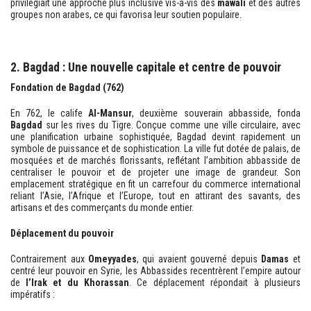
privilégiait une approche plus inclusive vis-à-vis des
mawali
et des autres
groupes non arabes, ce qui favorisa leur soutien populaire.
2. Bagdad : Une nouvelle capitale et centre de pouvoir
Fondation de Bagdad (762)
En 762, le calife
Al-Mansur
, deuxième souverain abbasside, fonda
Bagdad
sur les rives du Tigre. Conçue comme une ville circulaire, avec
une planification urbaine sophistiquée, Bagdad devint rapidement un
symbole de puissance et de sophistication. La ville fut dotée de palais, de
mosquées et de marchés florissants, reflétant l’ambition abbasside de
centraliser le pouvoir et de projeter une image de grandeur. Son
emplacement stratégique en fit un carrefour du commerce international
reliant l’Asie, l’Afrique et l’Europe, tout en attirant des savants, des
artisans et des commerçants du monde entier.
Déplacement du pouvoir
Contrairement aux
Omeyyades
, qui avaient gouverné depuis
Damas
et
centré leur pouvoir en Syrie, les Abbassides recentrèrent l’empire autour
de
l’Irak et du Khorassan
. Ce déplacement répondait à plusieurs
impératifs :