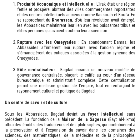
Proximité économique et intellectuelle
: L'Irak était une région
fertile et prospère, abritant des villes commerçantes importantes
et des centres intellectuels anciens comme Bassorah et Koufa. En
se rapprochant du
Khorassan
, d’où leur révolution avait émergé,
les Abbassides maintinrent leur lien avec les puissantes tribus et
élites persanes qui avaient soutenu leur ascension.
Rupture avec les Omeyyades
: En abandonnant Damas, les
Abbassides affirmèrent leur rupture avec l’ancien régime et
s’émancipèrent des critiques associées à la gestion syrienne des
Omeyyades.
Rôle centralisateur
: Bagdad incarna un nouveau modèle de
gouvernance centralisée, plaçant le calife au cœur d’un réseau
bureaucratique et administratif complexe. Cette centralisation
permit une meilleure gestion de l’empire, tout en renforçant le
rayonnement culturel et politique de Bagdad.
Un centre de savoir et de culture
Sous les Abbassides, Bagdad devint un
foyer intellectuel
sans
précédent. La fondation de la
Maison de la Sagesse
(Bayt al-Hikma)
attira des érudits, des traducteurs et des philosophes, qui contribuèrent à
la préservation et à l’expansion du savoir dans les domaines des
sciences, des mathématiques, de la médecine et de la philosophie.