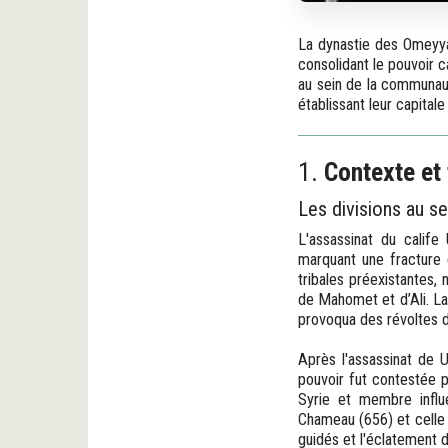
La dynastie des Omeyyad
consolidant le pouvoir c
au sein de la communaut
établissant leur capital
1.
Contexte et 
Les divisions au 
L'assassinat du calif
marquant une fracture d
tribales préexistantes
de Mahomet et d’Ali. L
provoqua des révoltes d
Après l'assassinat de 
pouvoir fut contestée 
Syrie et membre influe
Chameau (656) et celle de
guidés et l'éclatement d