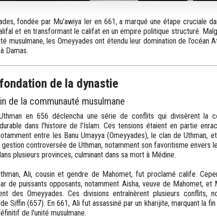
es, fondée par Mu'awiya Ier en 661, a marqué une étape cruciale dans
alifal et en transformant le califat en un empire politique structuré. Mal
é musulmane, les Omeyyades ont étendu leur domination de l’océan Atla
e à Damas.
fondation de la dynastie
sein de la communauté musulmane
e Uthman en 656 déclencha une série de conflits qui divisèrent la
urable dans l'histoire de l'Islam. Ces tensions étaient en partie enrac
, notamment entre les Banu Umayya (Omeyyades), le clan de Uthman, et
a gestion controversée de Uthman, notamment son favoritisme envers l
ans plusieurs provinces, culminant dans sa mort à Médine.
Uthman, Ali, cousin et gendre de Mahomet, fut proclamé calife. Cepe
par de puissants opposants, notamment Aisha, veuve de Mahomet, et 
nt des Omeyyades. Ces divisions entraînèrent plusieurs conflits, n
 Siffin (657). En 661, Ali fut assassiné par un kharijite, marquant la fin
éfinitif de l'unité musulmane.