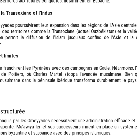
es Berbères aux futures conquêtes, notamment en Espagne.
 la Transoxiane et l’Indus
yyades poursuivirent leur expansion dans les régions de l’Asie centrale
des territoires comme la Transoxiane (actuel Ouzbékistan) et la vallée
on permit la diffusion de l’Islam jusqu’aux confins de l’Asie et la 
.
t limites
e franchirent les Pyrénées avec des campagnes en Gaule. Néanmoins, l’
e de Poitiers, où Charles Martel stoppa l’avancée musulmane. Bien 
musulmane dans la péninsule ibérique transforma durablement le paysa
 structurée
conquis par les Omeyyades nécessitaient une administration efficace et 
prospérité. Mu’awiya Ier et ses successeurs mirent en place un système
ions byzantine et sassanide avec des principes islamiques.