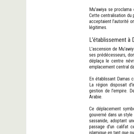
Mu'awiya se proclama ca
Cette centralisation du 
acceptaient l’autorité o
légitimes.
L’établissement à
L'ascension de Mu'awiya
ses prédécesseurs, dont
déplaça le centre névr
emplacement central dan
En établissant Damas com
La région disposait d'i
gestion de l'empire. De
Arabie.
Ce déplacement symboli
gouverné dans un style 
sassanide, adoptant un
passage d’un califat ce
islamique en tant que p