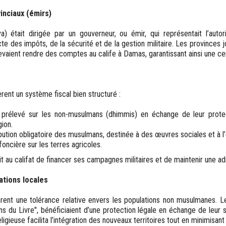
inciaux (émirs)
) était dirigée par un gouverneur, ou émir, qui représentait l’autorit
te des impôts, de la sécurité et de la gestion militaire. Les provinces j
vaient rendre des comptes au calife à Damas, garantissant ainsi une cent
ent un système fiscal bien structuré :
prélevé sur les non-musulmans (dhimmis) en échange de leur protec
gion.
bution obligatoire des musulmans, destinée à des œuvres sociales et à l’
foncière sur les terres agricoles.
 au califat de financer ses campagnes militaires et de maintenir une adm
tions locales
nt une tolérance relative envers les populations non musulmanes. Les
du Livre", bénéficiaient d’une protection légale en échange de leur s
ligieuse facilita l’intégration des nouveaux territoires tout en minimisant