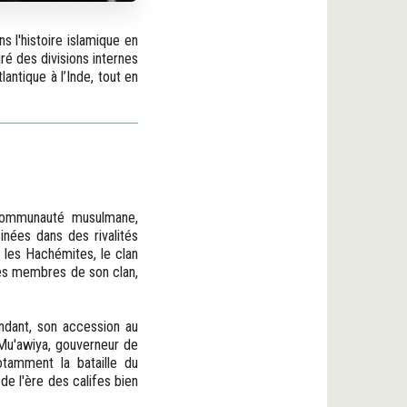
 l'histoire islamique en
gré des divisions internes
ntique à l’Inde, tout en
 communauté musulmane,
inées dans des rivalités
 les Hachémites, le clan
es membres de son clan,
ndant, son accession au
Mu'awiya, gouverneur de
otamment la bataille du
 de l'ère des califes bien