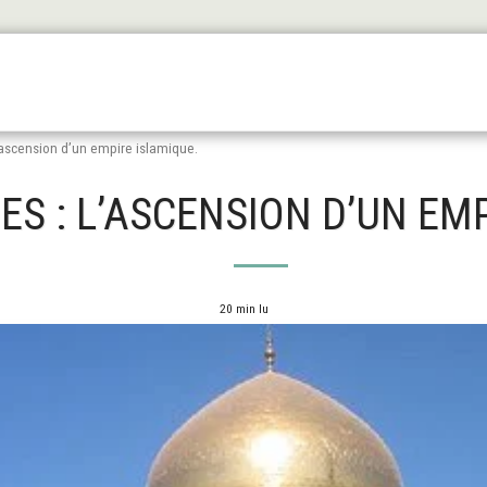
Les Origines
L'antiquité
Le Haut Moyen Äge
Le
ascension d’un empire islamique.
S : L’ASCENSION D’UN EMP
20 min lu