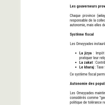
Les gouverneurs prov
Chaque province (wilaya
responsable de la collec
autonomie, mais elles de
Système fiscal
Les Omeyyades instaurèr
La jizya
: Impôt 
pratiquer leur reli
La zakat
: Contri
Le kharaj
: Taxe 
Ce système fiscal permit
Autonomie des popula
Les Omeyyades maintinre
considérés comme "gens 
politique de tolérance re