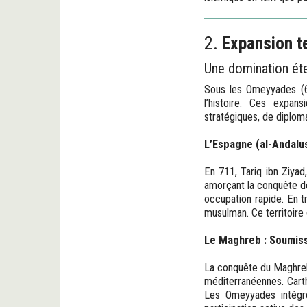
2.
Expansion te
Une domination ét
Sous les Omeyyades (661
l’histoire. Ces expan
stratégiques, de diploma
L’Espagne (al-Andalus
En 711, Tariq ibn Ziyad
amorçant la conquête de 
occupation rapide. En t
musulman. Ce territoire 
Le Maghreb : Soumiss
La conquête du Maghreb 
méditerranéennes. Carth
Les Omeyyades intégrèr