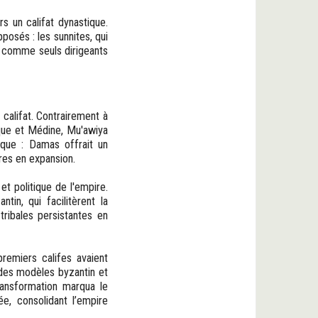
s un califat dynastique.
posés : les sunnites, qui
li comme seuls dirigeants
califat. Contrairement à
cque et Médine, Mu'awiya
ique : Damas offrait un
res en expansion.
et politique de l'empire.
tin, qui facilitèrent la
tribales persistantes en
remiers califes avaient
 des modèles byzantin et
ransformation marqua le
ée, consolidant l’empire