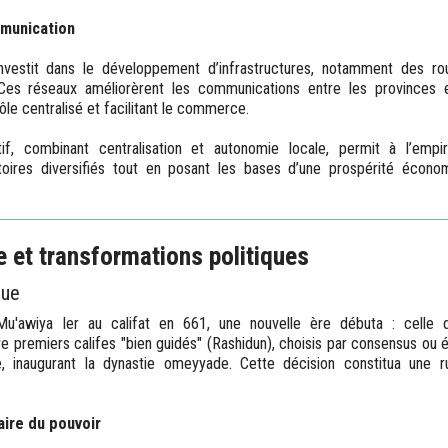
mmunication
nvestit dans le développement d’infrastructures, notamment des ro
es réseaux améliorèrent les communications entre les provinces e
rôle centralisé et facilitant le commerce.
if, combinant centralisation et autonomie locale, permit à l’em
toires diversifiés tout en posant les bases d’une prospérité économ
 et transformations politiques
que
u'awiya Ier au califat en 661, une nouvelle ère débuta : celle d
e premiers califes "bien guidés" (Rashidun), choisis par consensus ou é
e, inaugurant la dynastie omeyyade. Cette décision constitua une 
aire du pouvoir