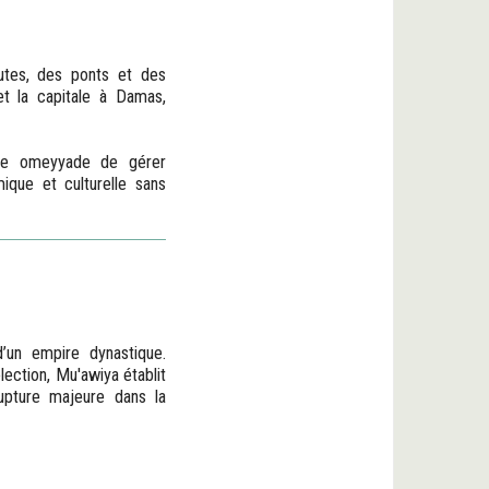
utes, des ponts et des
t la capitale à Damas,
pire omeyyade de gérer
ique et culturelle sans
’un empire dynastique.
lection, Mu'awiya établit
rupture majeure dans la