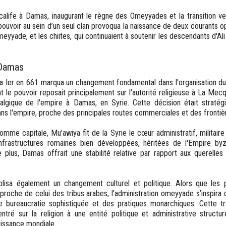
life à Damas, inaugurant le règne des Omeyyades et la transition ver
pouvoir au sein d’un seul clan provoqua la naissance de deux courants op
meyyade, et les chiites, qui continuaient à soutenir les descendants d'A
 Damas
 Ier en 661 marqua un changement fondamental dans l'organisation du 
 le pouvoir reposait principalement sur l'autorité religieuse à La Me
algique de l'empire à Damas, en Syrie. Cette décision était stratég
s l'empire, proche des principales routes commerciales et des frontiè
me capitale, Mu'awiya fit de la Syrie le cœur administratif, militaire 
nfrastructures romaines bien développées, héritées de l'Empire byzan
 plus, Damas offrait une stabilité relative par rapport aux querelles 
sa également un changement culturel et politique. Alors que les p
proche de celui des tribus arabes, l’administration omeyyade s’inspira
e bureaucratie sophistiquée et des pratiques monarchiques. Cette t
ntré sur la religion à une entité politique et administrative structur
uissance mondiale.