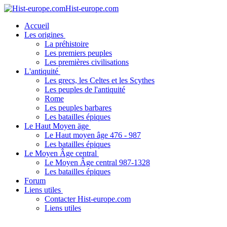
Hist-europe.com
Accueil
Les origines
La préhistoire
Les premiers peuples
Les premières civilisations
L'antiquité
Les grecs, les Celtes et les Scythes
Les peuples de l'antiquité
Rome
Les peuples barbares
Les batailles épiques
Le Haut Moyen äge
Le Haut moyen âge 476 - 987
Les batailles épiques
Le Moyen Âge central
Le Moyen Âge central 987-1328
Les batailles épiques
Forum
Liens utiles
Contacter Hist-europe.com
Liens utiles