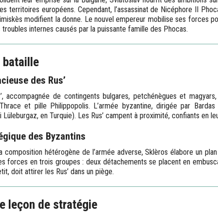
s territoires européens. Cependant, l’assassinat de Nicéphore II Phoc
imiskès modifient la donne. Le nouvel empereur mobilise ses forces pou
troubles internes causés par la puissante famille des Phocas.
bataille
acieuse des Rus’
’, accompagnée de contingents bulgares, petchénègues et magyars, 
 Thrace et pille Philippopolis. L’armée byzantine, dirigée par Barda
i Lüleburgaz, en Turquie). Les Rus’ campent à proximité, confiants en le
égique des Byzantins
 la composition hétérogène de l’armée adverse, Sklèros élabore un plan 
ses forces en trois groupes : deux détachements se placent en embusca
tit, doit attirer les Rus’ dans un piège.
ne leçon de stratégie