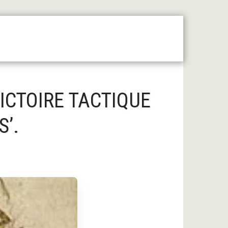
 Moyen Âge Central
Forum
Liens Utiles
VICTOIRE TACTIQUE
’.