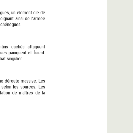
gues, un élément clé de
loignant ainsi de l’armée
etchénègues.
tins cachés attaquent
ues paniquent et fuient.
at singulier.
ne déroute massive. Les
t selon les sources. Les
utation de maîtres de la