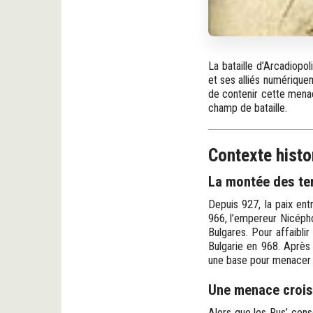
La bataille d’Arcadiopol
et ses alliés numériquem
de contenir cette menace
champ de bataille.
Contexte histo
La montée des ten
Depuis 927, la paix ent
966, l’empereur Nicépho
Bulgares. Pour affaiblir
Bulgarie en 968. Après 
une base pour menacer 
Une menace crois
Alors que les Rus’ conso