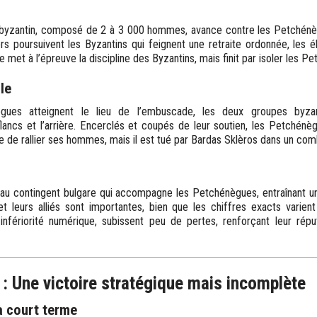
l byzantin, composé de 2 à 3 000 hommes, avance contre les Petchénè
ers poursuivent les Byzantins qui feignent une retraite ordonnée, les é
ue met à l’épreuve la discipline des Byzantins, mais finit par isoler les P
le
gues atteignent le lieu de l’embuscade, les deux groupes byzan
lancs et l’arrière. Encerclés et coupés de leur soutien, les Petchénèg
e de rallier ses hommes, mais il est tué par Bardas Sklèros dans un comb
au contingent bulgare qui accompagne les Petchénègues, entraînant u
t leurs alliés sont importantes, bien que les chiffres exacts varien
 infériorité numérique, subissent peu de pertes, renforçant leur rép
 Une victoire stratégique mais incomplète
à court terme