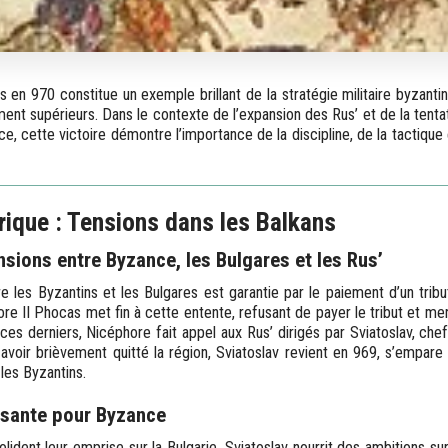
is en 970 constitue un exemple brillant de la stratégie militaire byzant
ent supérieurs. Dans le contexte de l’expansion des Rus’ et de la tenta
, cette victoire démontre l’importance de la discipline, de la tactique et
rique : Tensions dans les Balkans
sions entre Byzance, les Bulgares et les Rus’
re les Byzantins et les Bulgares est garantie par le paiement d’un trib
re II Phocas met fin à cette entente, refusant de payer le tribut et me
 ces derniers, Nicéphore fait appel aux Rus’ dirigés par Sviatoslav, chef
avoir brièvement quitté la région, Sviatoslav revient en 969, s’empare 
les Byzantins.
sante pour Byzance
lident leur emprise sur la Bulgarie, Sviatoslav nourrit des ambitions su