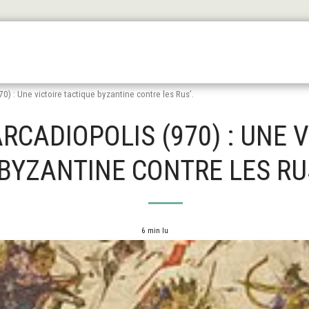
Les Origines
L'antiquité
Le Haut Moyen Äge
Le
70) : Une victoire tactique byzantine contre les Rus’.
ARCADIOPOLIS (970) : UNE 
BYZANTINE CONTRE LES RUS
6 min lu