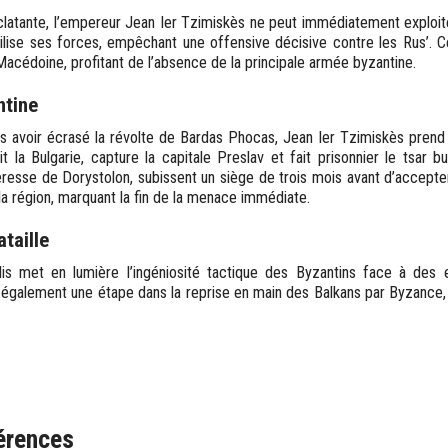
clatante, l’empereur Jean Ier Tzimiskès ne peut immédiatement exploit
ise ses forces, empêchant une offensive décisive contre les Rus’. Ce
Macédoine, profitant de l’absence de la principale armée byzantine.
ntine
s avoir écrasé la révolte de Bardas Phocas, Jean Ier Tzimiskès prend
 la Bulgarie, capture la capitale Preslav et fait prisonnier le tsar bu
eresse de Dorystolon, subissent un siège de trois mois avant d’accepter
 la région, marquant la fin de la menace immédiate.
ataille
olis met en lumière l’ingéniosité tactique des Byzantins face à de
 également une étape dans la reprise en main des Balkans par Byzance,
érences