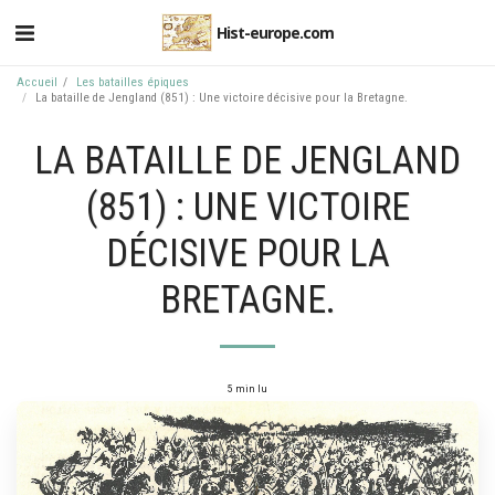
Hist-europe.com
Accueil
Les batailles épiques
La bataille de Jengland (851) : Une victoire décisive pour la Bretagne.
LA BATAILLE DE JENGLAND
(851) : UNE VICTOIRE
DÉCISIVE POUR LA
BRETAGNE.
5 min lu