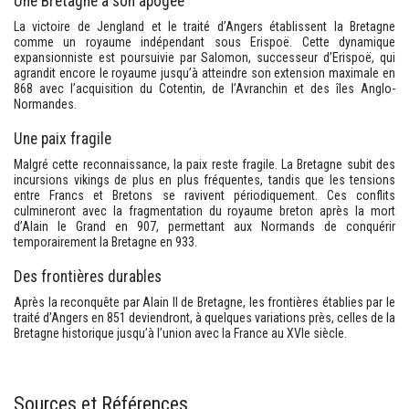
Une Bretagne à son apogée
La victoire de Jengland et le traité d’Angers établissent la Bretagne
comme un royaume indépendant sous Erispoë. Cette dynamique
expansionniste est poursuivie par Salomon, successeur d’Erispoë, qui
agrandit encore le royaume jusqu’à atteindre son extension maximale en
868 avec l’acquisition du Cotentin, de l’Avranchin et des îles Anglo-
Normandes.
Une paix fragile
Malgré cette reconnaissance, la paix reste fragile. La Bretagne subit des
incursions vikings de plus en plus fréquentes, tandis que les tensions
entre Francs et Bretons se ravivent périodiquement. Ces conflits
culmineront avec la fragmentation du royaume breton après la mort
d’Alain le Grand en 907, permettant aux Normands de conquérir
temporairement la Bretagne en 933.
Des frontières durables
Après la reconquête par Alain II de Bretagne, les frontières établies par le
traité d’Angers en 851 deviendront, à quelques variations près, celles de la
Bretagne historique jusqu’à l’union avec la France au XVIe siècle.
Sources et Références