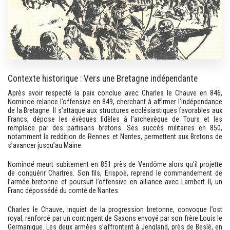
Contexte historique : Vers une Bretagne indépendante
Après avoir respecté la paix conclue avec Charles le Chauve en 846,
Nominoë relance l’offensive en 849, cherchant à affirmer l’indépendance
de la Bretagne. Il s’attaque aux structures ecclésiastiques favorables aux
Francs, dépose les évêques fidèles à l’archevêque de Tours et les
remplace par des partisans bretons. Ses succès militaires en 850,
notamment la reddition de Rennes et Nantes, permettent aux Bretons de
s’avancer jusqu’au Maine.
Nominoë meurt subitement en 851 près de Vendôme alors qu’il projette
de conquérir Chartres. Son fils, Erispoë, reprend le commandement de
l’armée bretonne et poursuit l’offensive en alliance avec Lambert II, un
Franc dépossédé du comté de Nantes.
Charles le Chauve, inquiet de la progression bretonne, convoque l’ost
royal, renforcé par un contingent de Saxons envoyé par son frère Louis le
Germanique. Les deux armées s’affrontent à Jengland, près de Beslé, en