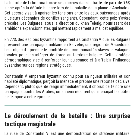
La bataille de Lithosoria trouve ses racines dans le
traité de paix de 763
,
signé après la défaite bulgare lors de la bataille de la plaine d’Anchialos.
Cet accord visait à apaiser les tensions entre les deux puissances après
plusieurs décennies de conflits sanglants. Cependant, cette paix s’avère
précaire. Les Bulgares, sous la direction du khan Telerig, nourrissent des
ambitions expansionnistes qui mettent rapidement à mal cet équilibre.
En 773, des espions byzantins rapportent à Constantin V que les Bulgares
prévoient une campagne militaire en Berzétie, une région de Macédoine.
Leur objectif : prendre le contrôle des communautés slaves et valaques
locales pour les intégrer de force au territoire bulgare. Cette stratégie
démographique vise à renforcer leur puissance et à affaiblir l’influence
byzantine sur ces régions stratégiques.
Constantin V, empereur byzantin connu pour sa rigueur militaire et son
habileté diplomatique, perçoit la menace et prépare une réponse décisive.
Cependant, plutôt que de réagir immédiatement, il choisit de feindre une
campagne contre les Arabes, un ennemi récurrent qui menaçait les côtes
de l’Empire à cette époque.
Le déroulement de la bataille : Une surprise
tactique magistrale
La ruse de Constantin V est une démonstration de stratégie militaire.