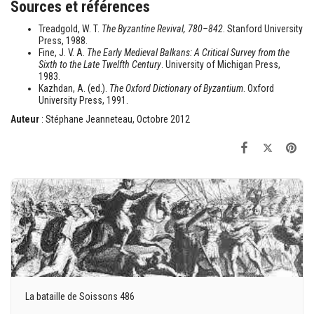
Sources et références
Treadgold, W. T.
The Byzantine Revival, 780–842
. Stanford University
Press, 1988.
Fine, J. V. A.
The Early Medieval Balkans: A Critical Survey from the
Sixth to the Late Twelfth Century
. University of Michigan Press,
1983.
Kazhdan, A. (ed.).
The Oxford Dictionary of Byzantium
. Oxford
University Press, 1991.
Auteur
: Stéphane Jeanneteau, Octobre 2012
La bataille de Soissons 486