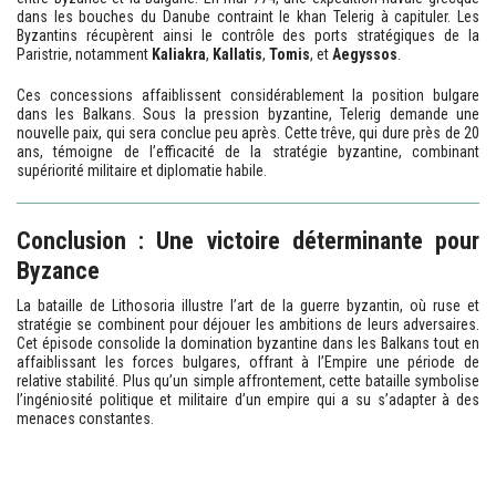
dans les bouches du Danube contraint le khan Telerig à capituler. Les
Byzantins récupèrent ainsi le contrôle des ports stratégiques de la
Paristrie, notamment
Kaliakra
,
Kallatis
,
Tomis
, et
Aegyssos
.
Ces concessions affaiblissent considérablement la position bulgare
dans les Balkans. Sous la pression byzantine, Telerig demande une
nouvelle paix, qui sera conclue peu après. Cette trêve, qui dure près de 20
ans, témoigne de l’efficacité de la stratégie byzantine, combinant
supériorité militaire et diplomatie habile.
Conclusion : Une victoire déterminante pour
Byzance
La bataille de Lithosoria illustre l’art de la guerre byzantin, où ruse et
stratégie se combinent pour déjouer les ambitions de leurs adversaires.
Cet épisode consolide la domination byzantine dans les Balkans tout en
affaiblissant les forces bulgares, offrant à l’Empire une période de
relative stabilité. Plus qu’un simple affrontement, cette bataille symbolise
l’ingéniosité politique et militaire d’un empire qui a su s’adapter à des
menaces constantes.