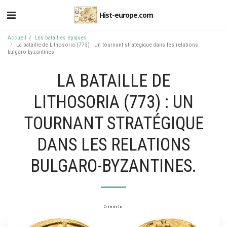
Hist-europe.com
Accueil
Les batailles épiques
La bataille de Lithosoria (773) : Un tournant stratégique dans les relations
bulgaro-byzantines.
LA BATAILLE DE
LITHOSORIA (773) : UN
TOURNANT STRATÉGIQUE
DANS LES RELATIONS
BULGARO-BYZANTINES.
5 min lu