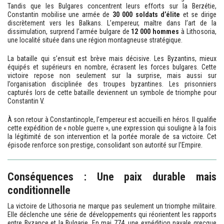
Tandis que les Bulgares concentrent leurs efforts sur la Berzétie,
Constantin mobilise une armée de
30 000 soldats d’élite
et se dirige
discrètement vers les Balkans. L’empereur, maître dans l’art de la
dissimulation, surprend l’armée bulgare de
12 000 hommes
à Lithosoria,
une localité située dans une région montagneuse stratégique.
La bataille qui s’ensuit est brève mais décisive. Les Byzantins, mieux
équipés et supérieurs en nombre, écrasent les forces bulgares. Cette
victoire repose non seulement sur la surprise, mais aussi sur
l’organisation disciplinée des troupes byzantines. Les prisonniers
capturés lors de cette bataille deviennent un symbole de triomphe pour
Constantin V.
À son retour à Constantinople, l’empereur est accueilli en héros. Il qualifie
cette expédition de « noble guerre », une expression qui souligne à la fois
la légitimité de son intervention et la portée morale de sa victoire. Cet
épisode renforce son prestige, consolidant son autorité sur l’Empire.
Conséquences : Une paix durable mais
conditionnelle
La victoire de Lithosoria ne marque pas seulement un triomphe militaire.
Elle déclenche une série de développements qui réorientent les rapports
entre Byzance et la Bulgarie. En mai 774, une expédition navale grecque