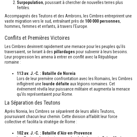
Surpopulation
, poussant à chercher de nouvelles terres plus
fertiles.
Accompagnés des Teutons et des Ambrons, les Cimbres entreprirent une
vaste migration vers le sud, entraînant près de
100 000 personnes
,
hommes, femmes et enfants, à travers l'Europe.
Conflits et Premières Victoires
Les Cimbres devinrent rapidement une menace pour les peuples qu'ils
traversaient, se livrant à des
pillardages
pour subvenir à leurs besoins.
Leur progression les amena à entrer en conflit avec la République
romaine :
113 av. J.-C. : Bataille de Noreia
Lors de leur première confrontation avec les Romains, les Cimbres
infligèrent une
lourde défaite
aux légions romaines. Cet
événement révéla leur puissance militaire et augmenta la menace
qu'ils représentaient pour Rome.
La Séparation des Teutons
Après Noreia, les Cimbres se séparèrent de leurs alliés Teutons,
poursuivant chacun leur chemin. Cette division affaiblit leur force
collective et facilita la stratégie de Rome :
102 av. J.-C. : Bataille d’Aix-en-Provence