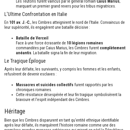
Les Teutons furent vaincus par le général romain
Caius Marius
,
marquant un premier grand revers pour les tribus migratrices.
L'Ultime Confrontation en Italie
En
101 av. J.-C.
, les Cimbres atteignirent le nord de l'Italie. Convaincus de
leur supériorité, ils engagèrent une bataille décisive :
Bataille de Verceil
Face à une force écrasante de
10 légions romaines
commandées par Caius Marius, les Cimbres furent
complètement
anéantis
. La bataille signa la fin de leur migration.
Le Tragique Épilogue
Après leur défaite, les survivants, y compris les femmes et les enfants,
refusèrent de devenir esclaves :
Massacres et suicides collectifs
furent rapportés par les
chroniques romaines.
Cette résistance désespérée et leur fin tragique symbolisèrent la
bravoure et l'esprit indépendant des Cimbres.
Héritage
Bien que les Cimbres disparurent en tant qu'entité ethnique identifiable
après leur défaite, ils marquèrent l'histoire romaine comme une des