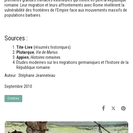
premières grandes menaces extérieures qui mirent en péril la République
romaine. Leur migration et leurs affrontements avec Rome révélèrent la
vulnérabilité des frontières de l'Empire face aux mouvements massifs de
populations barbares.
Sources :
Tite-Live
(résumés historiques).
Plutarque
,
Vie de Marius
.
Appien
,
Histoires romaines
.
Études modernes sur les migrations germaniques et l’histoire de la
République romaine.
Auteur : Stéphane Jeanneteau
Septembre 2010
Cimbres