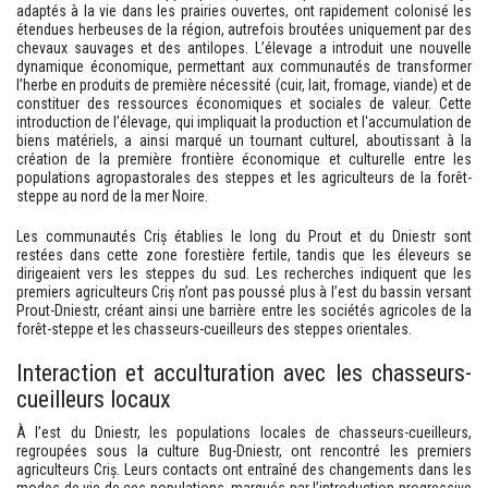
adaptés à la vie dans les prairies ouvertes, ont rapidement colonisé les
étendues herbeuses de la région, autrefois broutées uniquement par des
chevaux sauvages et des antilopes. L’élevage a introduit une nouvelle
dynamique économique, permettant aux communautés de transformer
l’herbe en produits de première nécessité (cuir, lait, fromage, viande) et de
constituer des ressources économiques et sociales de valeur. Cette
introduction de l’élevage, qui impliquait la production et l'accumulation de
biens matériels, a ainsi marqué un tournant culturel, aboutissant à la
création de la première frontière économique et culturelle entre les
populations agropastorales des steppes et les agriculteurs de la forêt-
steppe au nord de la mer Noire.
Les communautés Criș établies le long du Prout et du Dniestr sont
restées dans cette zone forestière fertile, tandis que les éleveurs se
dirigeaient vers les steppes du sud. Les recherches indiquent que les
premiers agriculteurs Criș n’ont pas poussé plus à l’est du bassin versant
Prout-Dniestr, créant ainsi une barrière entre les sociétés agricoles de la
forêt-steppe et les chasseurs-cueilleurs des steppes orientales.
Interaction et acculturation avec les chasseurs-
cueilleurs locaux
À l’est du Dniestr, les populations locales de chasseurs-cueilleurs,
regroupées sous la culture Bug-Dniestr, ont rencontré les premiers
agriculteurs Criș. Leurs contacts ont entraîné des changements dans les