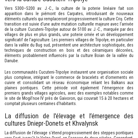
Vers 5300–5200 av. J.-C., la culture de la poterie linéaire fait son
apparition dans le piémont des Carpates, introduisant de nouveaux
éléments culturels qui remplaceront progressivement la culture Criș. Cette
transition est suivie d'une autre mutation culturelle majeure avec l’arrivée
de la culture Cucuteni-Tripolye autour de 5100 av. J.-C., marquée par des
villages de plus en plus grands, une poterie ornée et un développement
significatif de l’agriculture. Les premiers villages de Tripolye, en particulier
dans la vallée du Bug sud, présentent une architecture sophistiquée, des
techniques de construction en bois et des céramiques décorées,
éléments probablement influencés par la culture Boian de la vallée du
Danube.
Les communautés Cucuteni-Tripolye instaurent une organisation sociale
plus complexe, intégrant le commerce de bracelets et d’ornements en
cuivre et consolidant un réseau économique reliant les Balkans aux
plaines pontiques. Cette période voit également l’émergence des
premiers grands villages agricoles, avec des exemples notables comme
le site de Mogil’noe IV près de Gaivoron, qui couvrait 15 à 20 hectares et
comptait plusieurs centaines d'habitants.
La diffusion de l'élevage et l’émergence des
cultures Dniepr-Donets et Khvalynsk
La diffusion de l'élevage s'étend progressivement des steppes pontiques