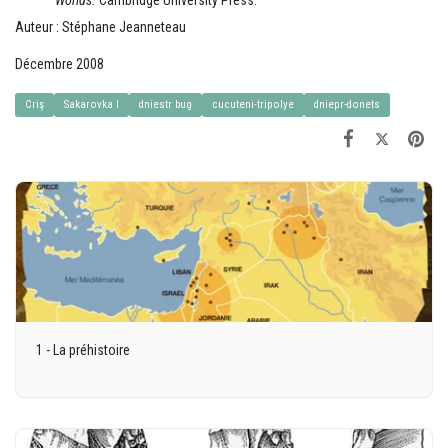
Worlds.
Cambridge University Press.
Auteur : Stéphane Jeanneteau
Décembre 2008
Criş
Sakarovka I
dniestr bug
cucuteni-tripolye
dniepr-donets
1 - La préhistoire