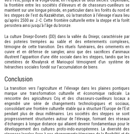
vers l’est, jusqu’à la Volga-Oural, en l’espace de deux siècles. Cependant,
la frontière entre les sociétés d'éleveurs et de chasseurs-cueilleurs se
maintient sur une longue période, en particulier dans les forêts du nord et
les steppes de l’est du Kazakhstan, où la transition à l'élevage n’aura lieu
qu’après 2500 av. J.-C. Cette frontière culturelle entre la steppe et la forêt
persistera ainsi jusqu'à l'âge du bronze.
La culture Dniepr-Donets (DD) dans la vallée du Dniepr, caractérisée par
des poteries trempées au sable et des enterrements complexes,
témoigne de cette transition. Des rituels funéraires, des ornements en
cuivre et en défense de sanglier, ainsi que des sacrifices d’animaux
illustrent l’apparition d’une élite sociale dans les steppes, tandis que les
cimetières de Khvalynsk et Marioupol témoignent d’un système de
hiérarchies sociales fondé sur l’accumulation de biens.
Conclusion
La transition vers l'agriculture et l'élevage dans les plaines pontiques
marque une transformation culturelle et économique radicale. La
rencontre des agriculteurs Criș et des chasseurs-cueilleurs locaux a
engendré une série de changements technologiques et sociaux,
consolidant une frontière culturelle stable qui a structuré l'Europe de l'Est
pendant plus de deux millénaires. Les sociétés des steppes se sont
progressivement structurées autour de l’élevage, formant des réseaux
d’échanges à longue distance qui allaient devenir fondamentaux pour le
développement des cultures proto-indo-européennes. La diversité des