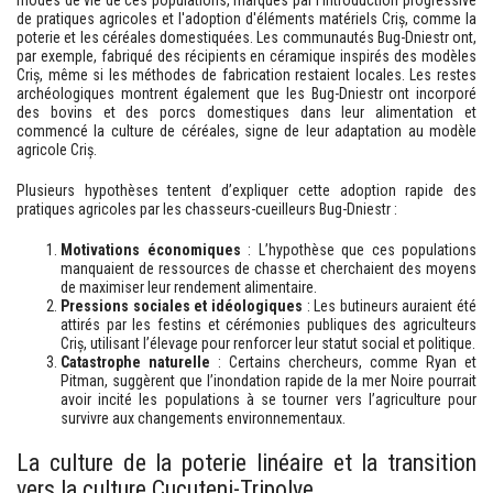
modes de vie de ces populations, marqués par l’introduction progressive
de pratiques agricoles et l'adoption d'éléments matériels Criș, comme la
poterie et les céréales domestiquées. Les communautés Bug-Dniestr ont,
par exemple, fabriqué des récipients en céramique inspirés des modèles
Criș, même si les méthodes de fabrication restaient locales. Les restes
archéologiques montrent également que les Bug-Dniestr ont incorporé
des bovins et des porcs domestiques dans leur alimentation et
commencé la culture de céréales, signe de leur adaptation au modèle
agricole Criș.
Plusieurs hypothèses tentent d’expliquer cette adoption rapide des
pratiques agricoles par les chasseurs-cueilleurs Bug-Dniestr :
Motivations économiques
: L’hypothèse que ces populations
manquaient de ressources de chasse et cherchaient des moyens
de maximiser leur rendement alimentaire.
Pressions sociales et idéologiques
: Les butineurs auraient été
attirés par les festins et cérémonies publiques des agriculteurs
Criș, utilisant l’élevage pour renforcer leur statut social et politique.
Catastrophe naturelle
: Certains chercheurs, comme Ryan et
Pitman, suggèrent que l’inondation rapide de la mer Noire pourrait
avoir incité les populations à se tourner vers l’agriculture pour
survivre aux changements environnementaux.
La culture de la poterie linéaire et la transition
vers la culture Cucuteni-Tripolye