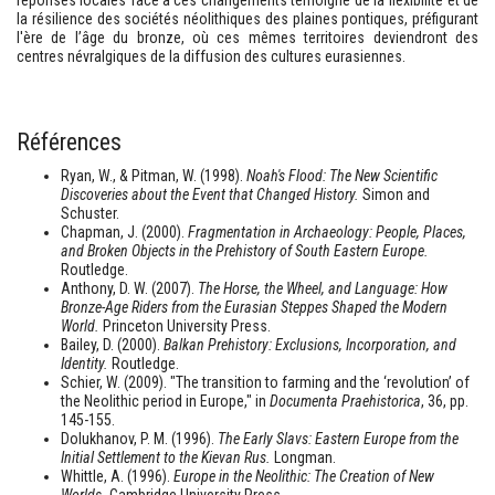
réponses locales face à ces changements témoigne de la flexibilité et de
la résilience des sociétés néolithiques des plaines pontiques, préfigurant
l'ère de l’âge du bronze, où ces mêmes territoires deviendront des
centres névralgiques de la diffusion des cultures eurasiennes.
Références
Ryan, W., & Pitman, W. (1998).
Noah's Flood: The New Scientific
Discoveries about the Event that Changed History.
Simon and
Schuster.
Chapman, J. (2000).
Fragmentation in Archaeology: People, Places,
and Broken Objects in the Prehistory of South Eastern Europe.
Routledge.
Anthony, D. W. (2007).
The Horse, the Wheel, and Language: How
Bronze-Age Riders from the Eurasian Steppes Shaped the Modern
World.
Princeton University Press.
Bailey, D. (2000).
Balkan Prehistory: Exclusions, Incorporation, and
Identity.
Routledge.
Schier, W. (2009). "The transition to farming and the ‘revolution’ of
the Neolithic period in Europe," in
Documenta Praehistorica
, 36, pp.
145-155.
Dolukhanov, P. M. (1996).
The Early Slavs: Eastern Europe from the
Initial Settlement to the Kievan Rus.
Longman.
Whittle, A. (1996).
Europe in the Neolithic: The Creation of New