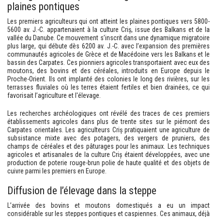
plaines pontiques
Les premiers agriculteurs qui ont atteint les plaines pontiques vers 5800-
5600 av. J.-C. appartenaient à la culture Criș, issue des Balkans et de la
vallée du Danube. Ce mouvement s’inscrit dans une dynamique migratoire
plus large, qui débute dès 6200 av. J.-C. avec l’expansion des premières
communautés agricoles de Grèce et de Macédoine vers les Balkans et le
bassin des Carpates. Ces pionniers agricoles transportaient avec eux des
moutons, des bovins et des céréales, introduits en Europe depuis le
Proche-Orient. Ils ont implanté des colonies le long des rivières, sur les
terrasses fluviales où les terres étaient fertiles et bien drainées, ce qui
favorisait l’agriculture et l'élevage.
Les recherches archéologiques ont révélé des traces de ces premiers
établissements agricoles dans plus de trente sites sur le piémont des
Carpates orientales. Les agriculteurs Criș pratiquaient une agriculture de
subsistance mixte avec des potagers, des vergers de pruniers, des
champs de céréales et des pâturages pour les animaux. Les techniques
agricoles et artisanales de la culture Criș étaient développées, avec une
production de poterie rouge-brun polie de haute qualité et des objets de
cuivre parmi les premiers en Europe.
Diffusion de l’élevage dans la steppe
L’arrivée des bovins et moutons domestiqués a eu un impact
considérable sur les steppes pontiques et caspiennes. Ces animaux, déjà