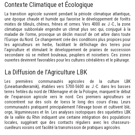
Contexte Climatique et Écologique
La transition agricole survient pendant la période climatique atlantique,
une époque chaude et humide qui favorise le développement de forêts
mixtes de tilleuls, chênes, frênes et ormes. Vers 4000 av. J.-C., la zone
climatique subboréale engendre un climat plus sec qui, conjugué à la
maladie de l’orme, provoque un déclin massif de cet arbre dans toute
l’Europe du Nord. Ce changement crée des conditions plus propices pour
les agriculteurs en herbe, facilitant le défrichage des terres pour
l’agriculture et stimulant le développement de prairies de succession
secondaire où se mêlent bouleaux, peupliers et noisetiers. Ces zones
ouvertes devinrent favorables pour les cultures céréalières et le pâturage.
La Diffusion de l’Agriculture LBK
Les premières communautés agricoles de la culture LBK
(Linearbandkeramik), établies vers 5700-5600 av. J.-C. dans les basses
terres fertiles du nord de l’Allemagne et de la Pologne, marquent le début
de l’expansion agricole vers le nord. Ces premiers agriculteurs se
concentrent sur des sols de loess le long des cours d’eau. Leurs
communautés pratiquent principalement l’élevage bovin et cultivent blé,
orge, légumineuses et lin. Les analyses isotopiques des squelettes LBK
de la vallée du Rhin indiquent une certaine intégration des populations
locales, suggérant que des contacts réguliers avec les chasseurs-
cueilleurs voisins ont facilité la transmission de pratiques agricoles.