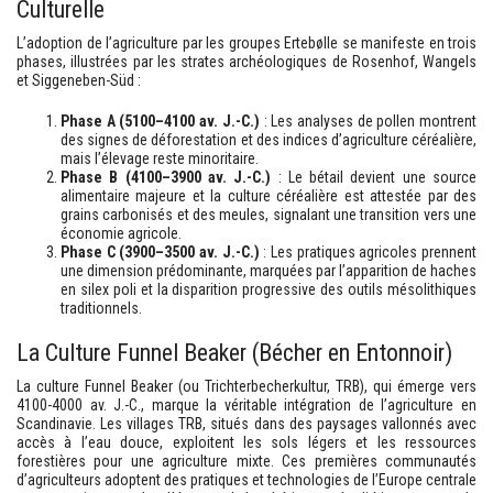
Culturelle
L’adoption de l’agriculture par les groupes Ertebølle se manifeste en trois
phases, illustrées par les strates archéologiques de Rosenhof, Wangels
et Siggeneben-Süd :
Phase A (5100–4100 av. J.-C.)
: Les analyses de pollen montrent
des signes de déforestation et des indices d’agriculture céréalière,
mais l’élevage reste minoritaire.
Phase B (4100–3900 av. J.-C.)
: Le bétail devient une source
alimentaire majeure et la culture céréalière est attestée par des
grains carbonisés et des meules, signalant une transition vers une
économie agricole.
Phase C (3900–3500 av. J.-C.)
: Les pratiques agricoles prennent
une dimension prédominante, marquées par l’apparition de haches
en silex poli et la disparition progressive des outils mésolithiques
traditionnels.
La Culture Funnel Beaker (Bécher en Entonnoir)
La culture Funnel Beaker (ou Trichterbecherkultur, TRB), qui émerge vers
4100-4000 av. J.-C., marque la véritable intégration de l’agriculture en
Scandinavie. Les villages TRB, situés dans des paysages vallonnés avec
accès à l’eau douce, exploitent les sols légers et les ressources
forestières pour une agriculture mixte. Ces premières communautés
d’agriculteurs adoptent des pratiques et technologies de l’Europe centrale