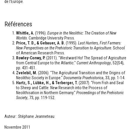
de l’Europe.
Références
Whittle, A.
(1996).
Europe in the Neolithic: The Creation of New
Worlds
. Cambridge University Press.
Price, T. D., & Gebauer, A. B.
(1995).
Last Hunters, First Farmers:
New Perspectives on the Prehistoric Transition to Agriculture
. School
of American Research Press.
Rowley-Conwy, P.
(2011). "Westward Ho! The Spread of Agriculture
from Central Europe to the Atlantic."
Current Anthropology
, 52(S4),
pp. 431-451.
Zvelebil, M.
(2006). "The Agricultural Transition and the Origins of
Neolithic Society in Europe."
Documenta Praehistorica
, 33, pp. 1-14.
Hartz, S., Lübke, H., & Terberger, T.
(2007). "From Fish and Seal
to Sheep and Cattle: New Research into the Process of
Neolithisation in Northern Germany."
Proceedings of the Prehistoric
Society
, 73, pp. 119-152.
Auteur : Stéphane Jeanneteau
Novembre 2011