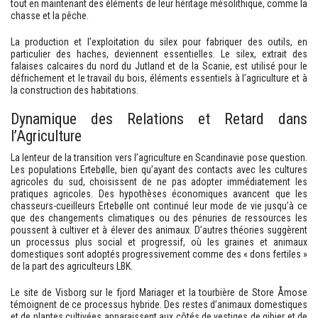
tout en maintenant des éléments de leur héritage mésolithique, comme la
chasse et la pêche.
La production et l’exploitation du silex pour fabriquer des outils, en
particulier des haches, deviennent essentielles. Le silex, extrait des
falaises calcaires du nord du Jutland et de la Scanie, est utilisé pour le
défrichement et le travail du bois, éléments essentiels à l’agriculture et à
la construction des habitations.
Dynamique des Relations et Retard dans
l’Agriculture
La lenteur de la transition vers l’agriculture en Scandinavie pose question.
Les populations Ertebølle, bien qu’ayant des contacts avec les cultures
agricoles du sud, choisissent de ne pas adopter immédiatement les
pratiques agricoles. Des hypothèses économiques avancent que les
chasseurs-cueilleurs Ertebølle ont continué leur mode de vie jusqu’à ce
que des changements climatiques ou des pénuries de ressources les
poussent à cultiver et à élever des animaux. D’autres théories suggèrent
un processus plus social et progressif, où les graines et animaux
domestiques sont adoptés progressivement comme des « dons fertiles »
de la part des agriculteurs LBK.
Le site de Visborg sur le fjord Mariager et la tourbière de Store Åmose
témoignent de ce processus hybride. Des restes d’animaux domestiques
et de plantes cultivées apparaissent aux côtés de vestiges de gibier et de