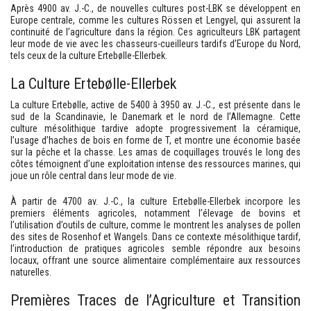
Après 4900 av. J.-C., de nouvelles cultures post-LBK se développent en
Europe centrale, comme les cultures Rössen et Lengyel, qui assurent la
continuité de l’agriculture dans la région. Ces agriculteurs LBK partagent
leur mode de vie avec les chasseurs-cueilleurs tardifs d’Europe du Nord,
tels ceux de la culture Ertebølle-Ellerbek.
La Culture Ertebølle-Ellerbek
La culture Ertebølle, active de 5400 à 3950 av. J.-C., est présente dans le
sud de la Scandinavie, le Danemark et le nord de l’Allemagne. Cette
culture mésolithique tardive adopte progressivement la céramique,
l’usage d’haches de bois en forme de T, et montre une économie basée
sur la pêche et la chasse. Les amas de coquillages trouvés le long des
côtes témoignent d’une exploitation intense des ressources marines, qui
joue un rôle central dans leur mode de vie.
À partir de 4700 av. J.-C., la culture Ertebølle-Ellerbek incorpore les
premiers éléments agricoles, notamment l’élevage de bovins et
l’utilisation d’outils de culture, comme le montrent les analyses de pollen
des sites de Rosenhof et Wangels. Dans ce contexte mésolithique tardif,
l’introduction de pratiques agricoles semble répondre aux besoins
locaux, offrant une source alimentaire complémentaire aux ressources
naturelles.
Premières Traces de l’Agriculture et Transition