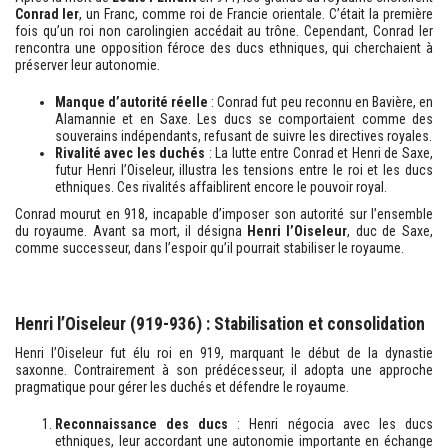
Conrad Ier
, un Franc, comme roi de Francie orientale. C’était la première
fois qu’un roi non carolingien accédait au trône. Cependant, Conrad Ier
rencontra une opposition féroce des ducs ethniques, qui cherchaient à
préserver leur autonomie.
Manque d’autorité réelle
: Conrad fut peu reconnu en Bavière, en
Alamannie et en Saxe. Les ducs se comportaient comme des
souverains indépendants, refusant de suivre les directives royales.
Rivalité avec les duchés
: La lutte entre Conrad et Henri de Saxe,
futur Henri l’Oiseleur, illustra les tensions entre le roi et les ducs
ethniques. Ces rivalités affaiblirent encore le pouvoir royal.
Conrad mourut en 918, incapable d’imposer son autorité sur l’ensemble
du royaume. Avant sa mort, il désigna
Henri l’Oiseleur
, duc de Saxe,
comme successeur, dans l’espoir qu’il pourrait stabiliser le royaume.
Henri l’Oiseleur (919-936) : Stabilisation et consolidation
Henri l’Oiseleur fut élu roi en 919, marquant le début de la dynastie
saxonne. Contrairement à son prédécesseur, il adopta une approche
pragmatique pour gérer les duchés et défendre le royaume.
Reconnaissance des ducs
: Henri négocia avec les ducs
ethniques, leur accordant une autonomie importante en échange