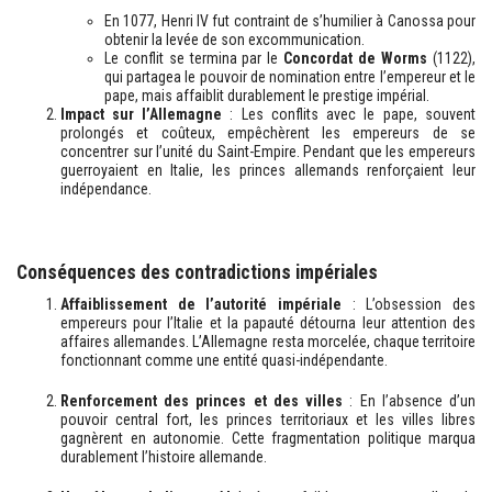
En 1077, Henri IV fut contraint de s’humilier à Canossa pour
obtenir la levée de son excommunication.
Le conflit se termina par le
Concordat de Worms
(1122),
qui partagea le pouvoir de nomination entre l’empereur et le
pape, mais affaiblit durablement le prestige impérial.
Impact sur l’Allemagne
: Les conflits avec le pape, souvent
prolongés et coûteux, empêchèrent les empereurs de se
concentrer sur l’unité du Saint-Empire. Pendant que les empereurs
guerroyaient en Italie, les princes allemands renforçaient leur
indépendance.
Conséquences des contradictions impériales
Affaiblissement de l’autorité impériale
: L’obsession des
empereurs pour l’Italie et la papauté détourna leur attention des
affaires allemandes. L’Allemagne resta morcelée, chaque territoire
fonctionnant comme une entité quasi-indépendante.
Renforcement des princes et des villes
: En l’absence d’un
pouvoir central fort, les princes territoriaux et les villes libres
gagnèrent en autonomie. Cette fragmentation politique marqua
durablement l’histoire allemande.