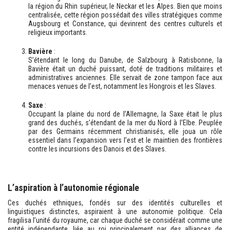
la région du Rhin supérieur, le Neckar et les Alpes. Bien que moins
centralisée, cette région possédait des villes stratégiques comme
Augsbourg et Constance, qui devinrent des centres culturels et
religieux importants.
Bavière
:
S’étendant le long du Danube, de Salzbourg à Ratisbonne, la
Bavière était un duché puissant, doté de traditions militaires et
administratives anciennes. Elle servait de zone tampon face aux
menaces venues de l’est, notamment les Hongrois et les Slaves.
Saxe
:
Occupant la plaine du nord de l’Allemagne, la Saxe était le plus
grand des duchés, s’étendant de la mer du Nord à l’Elbe. Peuplée
par des Germains récemment christianisés, elle joua un rôle
essentiel dans l’expansion vers l’est et le maintien des frontières
contre les incursions des Danois et des Slaves.
L’aspiration à l’autonomie régionale
Ces duchés ethniques, fondés sur des identités culturelles et
linguistiques distinctes, aspiraient à une autonomie politique. Cela
fragilisa l’unité du royaume, car chaque duché se considérait comme une
entité indépendante, liée au roi principalement par des alliances de