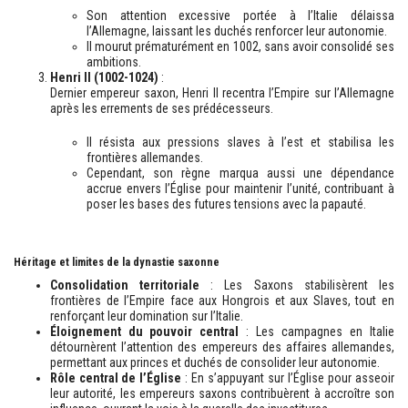
Son attention excessive portée à l’Italie délaissa
l’Allemagne, laissant les duchés renforcer leur autonomie.
Il mourut prématurément en 1002, sans avoir consolidé ses
ambitions.
Henri II (1002-1024)
:
Dernier empereur saxon, Henri II recentra l’Empire sur l’Allemagne
après les errements de ses prédécesseurs.
Il résista aux pressions slaves à l’est et stabilisa les
frontières allemandes.
Cependant, son règne marqua aussi une dépendance
accrue envers l’Église pour maintenir l’unité, contribuant à
poser les bases des futures tensions avec la papauté.
Héritage et limites de la dynastie saxonne
Consolidation territoriale
: Les Saxons stabilisèrent les
frontières de l’Empire face aux Hongrois et aux Slaves, tout en
renforçant leur domination sur l’Italie.
Éloignement du pouvoir central
: Les campagnes en Italie
détournèrent l’attention des empereurs des affaires allemandes,
permettant aux princes et duchés de consolider leur autonomie.
Rôle central de l’Église
: En s’appuyant sur l’Église pour asseoir
leur autorité, les empereurs saxons contribuèrent à accroître son