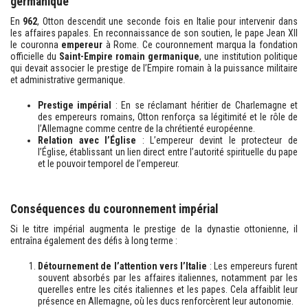
germanique
En
962
, Otton descendit une seconde fois en Italie pour intervenir dans
les affaires papales. En reconnaissance de son soutien, le pape Jean XII
le couronna
empereur
à Rome. Ce couronnement marqua la fondation
officielle du
Saint-Empire romain germanique
, une institution politique
qui devait associer le prestige de l’Empire romain à la puissance militaire
et administrative germanique.
Prestige impérial
: En se réclamant héritier de Charlemagne et
des empereurs romains, Otton renforça sa légitimité et le rôle de
l’Allemagne comme centre de la chrétienté européenne.
Relation avec l’Église
: L’empereur devint le protecteur de
l’Église, établissant un lien direct entre l’autorité spirituelle du pape
et le pouvoir temporel de l’empereur.
Conséquences du couronnement impérial
Si le titre impérial augmenta le prestige de la dynastie ottonienne, il
entraîna également des défis à long terme :
Détournement de l’attention vers l’Italie
: Les empereurs furent
souvent absorbés par les affaires italiennes, notamment par les
querelles entre les cités italiennes et les papes. Cela affaiblit leur
présence en Allemagne, où les ducs renforcèrent leur autonomie.