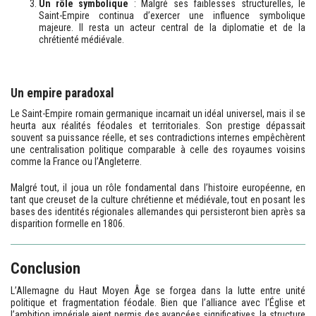
Un rôle symbolique
: Malgré ses faiblesses structurelles, le
Saint-Empire continua d’exercer une influence symbolique
majeure. Il resta un acteur central de la diplomatie et de la
chrétienté médiévale.
Un empire paradoxal
Le Saint-Empire romain germanique incarnait un idéal universel, mais il se
heurta aux réalités féodales et territoriales. Son prestige dépassait
souvent sa puissance réelle, et ses contradictions internes empêchèrent
une centralisation politique comparable à celle des royaumes voisins
comme la France ou l’Angleterre.
Malgré tout, il joua un rôle fondamental dans l’histoire européenne, en
tant que creuset de la culture chrétienne et médiévale, tout en posant les
bases des identités régionales allemandes qui persisteront bien après sa
disparition formelle en 1806.
Conclusion
L’Allemagne du Haut Moyen Âge se forgea dans la lutte entre unité
politique et fragmentation féodale. Bien que l’alliance avec l’Église et
l’ambition impériale aient permis des avancées significatives, la structure