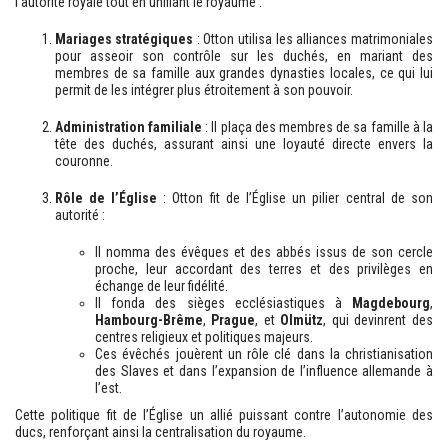
l’autorité royale tout en unifiant le royaume :
Mariages stratégiques
: Otton utilisa les alliances matrimoniales
pour asseoir son contrôle sur les duchés, en mariant des
membres de sa famille aux grandes dynasties locales, ce qui lui
permit de les intégrer plus étroitement à son pouvoir.
Administration familiale
: Il plaça des membres de sa famille à la
tête des duchés, assurant ainsi une loyauté directe envers la
couronne.
Rôle de l’Église
: Otton fit de l’Église un pilier central de son
autorité :
Il nomma des évêques et des abbés issus de son cercle
proche, leur accordant des terres et des privilèges en
échange de leur fidélité.
Il fonda des sièges ecclésiastiques à
Magdebourg
,
Hambourg-Brême
,
Prague
, et
Olmütz
, qui devinrent des
centres religieux et politiques majeurs.
Ces évêchés jouèrent un rôle clé dans la christianisation
des Slaves et dans l’expansion de l’influence allemande à
l’est.
Cette politique fit de l’Église un allié puissant contre l’autonomie des
ducs, renforçant ainsi la centralisation du royaume.