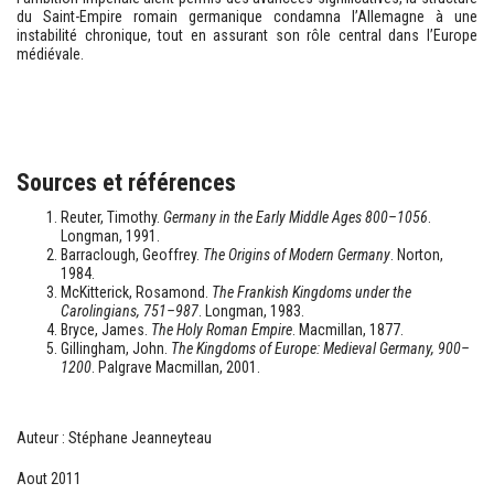
du Saint-Empire romain germanique condamna l’Allemagne à une
instabilité chronique, tout en assurant son rôle central dans l’Europe
médiévale.
Sources et références
Reuter, Timothy.
Germany in the Early Middle Ages 800–1056
.
Longman, 1991.
Barraclough, Geoffrey.
The Origins of Modern Germany
. Norton,
1984.
McKitterick, Rosamond.
The Frankish Kingdoms under the
Carolingians, 751–987
. Longman, 1983.
Bryce, James.
The Holy Roman Empire
. Macmillan, 1877.
Gillingham, John.
The Kingdoms of Europe: Medieval Germany, 900–
1200
. Palgrave Macmillan, 2001.
Auteur : Stéphane Jeanneyteau
Aout 2011