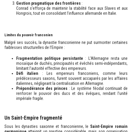
Gestion pragmatique des frontières
:
Conrad s’efforça de maintenir la stabilité face aux Slaves et aux
Hongrois, tout en consolidant l’influence allemande en Italie.
Limites du pouvoir franconien
Malgré ses succès, la dynastie franconienne ne put surmonter certaines
faiblesses structurelles de l’Empire :
Fragmentation politique persistante
: L’Allemagne resta une
mosaïque de duchés, principautés et évêchés semi-indépendants,
limitant l’autorité effective des empereurs.
Défi italien
: Les empereurs franconiens, comme leurs
prédécesseurs saxons, furent souvent accaparés par les affaires
italiennes, négligeant la centralisation en Allemagne.
Prépondérance des princes
: Le système féodal continuait de
renforcer le pouvoir des ducs et des évêques, rendant l’unité
impériale fragile.
Un Saint-Empire fragmenté
Sous les dynasties saxonne et franconienne, le
Saint-Empire romain
germanique
atteignit un prestige considérable, mais son organisation