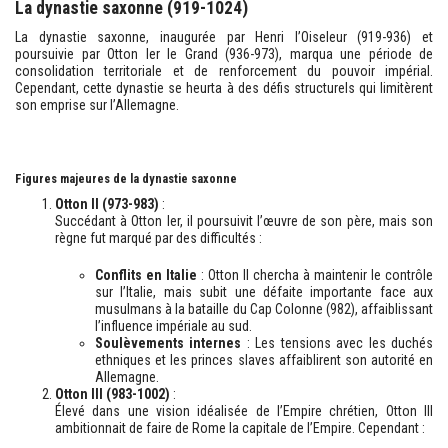
La dynastie saxonne (919-1024)
La dynastie saxonne, inaugurée par Henri l’Oiseleur (919-936) et
poursuivie par Otton Ier le Grand (936-973), marqua une période de
consolidation territoriale et de renforcement du pouvoir impérial.
Cependant, cette dynastie se heurta à des défis structurels qui limitèrent
son emprise sur l’Allemagne.
Figures majeures de la dynastie saxonne
Otton II (973-983)
:
Succédant à Otton Ier, il poursuivit l’œuvre de son père, mais son
règne fut marqué par des difficultés :
Conflits en Italie
: Otton II chercha à maintenir le contrôle
sur l’Italie, mais subit une défaite importante face aux
musulmans à la bataille du Cap Colonne (982), affaiblissant
l’influence impériale au sud.
Soulèvements internes
: Les tensions avec les duchés
ethniques et les princes slaves affaiblirent son autorité en
Allemagne.
Otton III (983-1002)
:
Élevé dans une vision idéalisée de l’Empire chrétien, Otton III
ambitionnait de faire de Rome la capitale de l’Empire. Cependant :