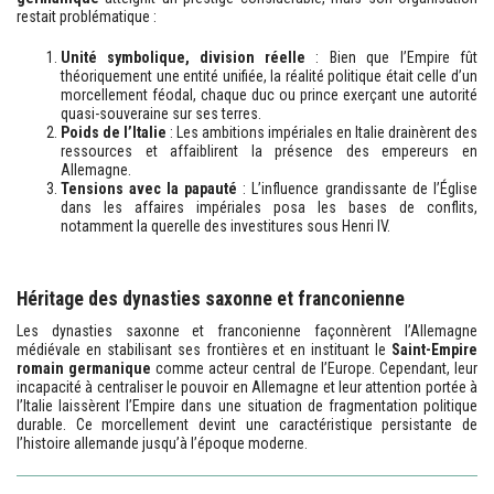
restait problématique :
Unité symbolique, division réelle
: Bien que l’Empire fût
théoriquement une entité unifiée, la réalité politique était celle d’un
morcellement féodal, chaque duc ou prince exerçant une autorité
quasi-souveraine sur ses terres.
Poids de l’Italie
: Les ambitions impériales en Italie drainèrent des
ressources et affaiblirent la présence des empereurs en
Allemagne.
Tensions avec la papauté
: L’influence grandissante de l’Église
dans les affaires impériales posa les bases de conflits,
notamment la querelle des investitures sous Henri IV.
Héritage des dynasties saxonne et franconienne
Les dynasties saxonne et franconienne façonnèrent l’Allemagne
médiévale en stabilisant ses frontières et en instituant le
Saint-Empire
romain germanique
comme acteur central de l’Europe. Cependant, leur
incapacité à centraliser le pouvoir en Allemagne et leur attention portée à
l’Italie laissèrent l’Empire dans une situation de fragmentation politique
durable. Ce morcellement devint une caractéristique persistante de
l’histoire allemande jusqu’à l’époque moderne.