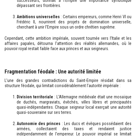
successeurs, donnait à l’Empire une importance symbolique
dépassant ses frontières.
Ambitions universelles
: Certains empereurs, comme Henri VI ou
Frédéric II, nourrirent des projets de domination universelle,
cherchant à unir l’Empire sous un ordre chrétien suprême.
Cependant, cette ambition impériale, souvent tournée vers l’Italie et les
affaires papales, détourna l’attention des réalités allemandes, où le
pouvoir royal restait faible face aux princes et aux seigneurs.
Fragmentation féodale : Une autorité limitée
L’une des grandes contradictions du Saint-Empire résidait dans sa
structure féodale, qui limitait considérablement l’autorité impériale :
Division territoriale
: L’Allemagne médiévale était une mosaïque
de duchés, margraviats, évêchés, villes libres et principautés
quasi-indépendantes. Chaque seigneur local exerçait une autorité
quasi-souveraine sur ses terres.
Autonomie des princes
: Les ducs et évêques possédaient des
armées, collectaient des taxes et rendaient justice
indépendamment de l’empereur. Le pouvoir impérial se limitait