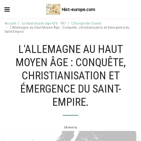
Hist-europe.com
Accueil
Le Haut moyen âge 476 - 987
L'Europe de l'ouest
L'Allemagne au Haut Moyen Âge : Conquête, christianisation et émergence du
Saint-Empire.
L'ALLEMAGNE AU HAUT
MOYEN ÂGE : CONQUÊTE,
CHRISTIANISATION ET
ÉMERGENCE DU SAINT-
EMPIRE.
34 min lu