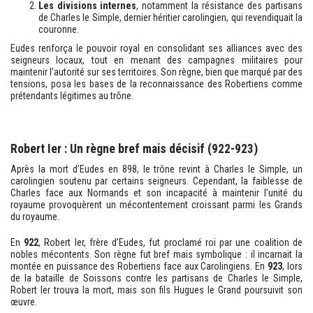
Les divisions internes
, notamment la résistance des partisans
de Charles le Simple, dernier héritier carolingien, qui revendiquait la
couronne.
Eudes renforça le pouvoir royal en consolidant ses alliances avec des
seigneurs locaux, tout en menant des campagnes militaires pour
maintenir l’autorité sur ses territoires. Son règne, bien que marqué par des
tensions, posa les bases de la reconnaissance des Robertiens comme
prétendants légitimes au trône.
Robert Ier : Un règne bref mais décisif (922-923)
Après la mort d’Eudes en 898, le trône revint à Charles le Simple, un
carolingien soutenu par certains seigneurs. Cependant, la faiblesse de
Charles face aux Normands et son incapacité à maintenir l’unité du
royaume provoquèrent un mécontentement croissant parmi les Grands
du royaume.
En
922
, Robert Ier, frère d’Eudes, fut proclamé roi par une coalition de
nobles mécontents. Son règne fut bref mais symbolique : il incarnait la
montée en puissance des Robertiens face aux Carolingiens. En
923
, lors
de la bataille de Soissons contre les partisans de Charles le Simple,
Robert Ier trouva la mort, mais son fils Hugues le Grand poursuivit son
œuvre.