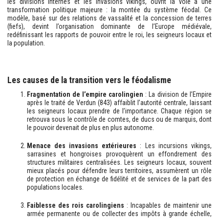
les divisions internes et les invasions vikings, ouvrit la voie à une
transformation politique majeure : la montée du système féodal. Ce
modèle, basé sur des relations de vassalité et la concession de terres
(fiefs), devint l’organisation dominante de l’Europe médiévale,
redéfinissant les rapports de pouvoir entre le roi, les seigneurs locaux et
la population.
Les causes de la transition vers le féodalisme
Fragmentation de l’empire carolingien
: La division de l’Empire
après le traité de Verdun (843) affaiblit l’autorité centrale, laissant
les seigneurs locaux prendre de l’importance. Chaque région se
retrouva sous le contrôle de comtes, de ducs ou de marquis, dont
le pouvoir devenait de plus en plus autonome.
Menace des invasions extérieures
: Les incursions vikings,
sarrasines et hongroises provoquèrent un effondrement des
structures militaires centralisées. Les seigneurs locaux, souvent
mieux placés pour défendre leurs territoires, assumèrent un rôle
de protection en échange de fidélité et de services de la part des
populations locales.
Faiblesse des rois carolingiens
: Incapables de maintenir une
armée permanente ou de collecter des impôts à grande échelle,