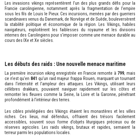
Les invasions vikings représentèrent l’un des plus grands défis pour la
Francie carolingienne, notamment après la fragmentation de l’empire
sous les fils de Louis le Pieux. Ces incursions, menées par des guerriers
scandinaves venus du Danemark, de Norvège et de Suède, bouleversèrent
la stabilité politique et économique de la région. Les Vikings, habiles
navigateurs, exploitèrent les faiblesses du royaume et les divisions
internes des Carolingiens pour s’imposer comme une menace durable au
cours des IXe et Xe siècles.
Les débuts des raids : Une nouvelle menace maritime
La première incursion viking enregistrée en Francie remonte à
799
, mais
ce n’est qu’en
841
qu’un raid majeur frappa Rouen, marquant un tournant
dans l’intensité et l’ampleur des attaques. Les Vikings, utilisant leurs
célèbres drakkars, pouvaient naviguer rapidement sur les côtes et
remonter les fleuves comme la Seine, la Loire et la Garonne, pénétrant
profondément à l’intérieur des terres.
Les cibles privilégiées des Vikings étaient les monastères et les villes
riches. Ces lieux, mal défendus, offraient des trésors facilement
accessibles, souvent sous forme d’objets liturgiques précieux ou de
réserves agricoles. Les raids vikings, brutaux et rapides, semaient la
terreur parmi les populations locales.