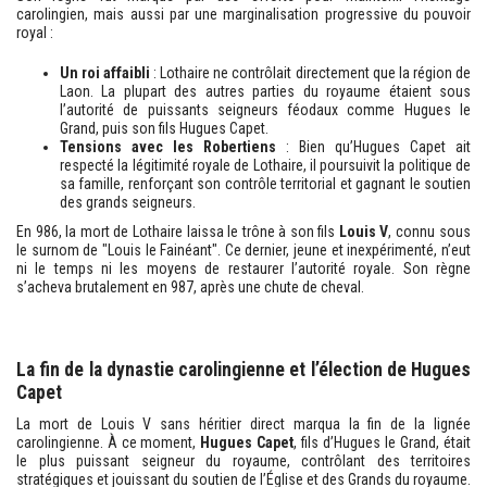
carolingien, mais aussi par une marginalisation progressive du pouvoir
royal :
Un roi affaibli
: Lothaire ne contrôlait directement que la région de
Laon. La plupart des autres parties du royaume étaient sous
l’autorité de puissants seigneurs féodaux comme Hugues le
Grand, puis son fils Hugues Capet.
Tensions avec les Robertiens
: Bien qu’Hugues Capet ait
respecté la légitimité royale de Lothaire, il poursuivit la politique de
sa famille, renforçant son contrôle territorial et gagnant le soutien
des grands seigneurs.
En 986, la mort de Lothaire laissa le trône à son fils
Louis V
, connu sous
le surnom de "Louis le Fainéant". Ce dernier, jeune et inexpérimenté, n’eut
ni le temps ni les moyens de restaurer l’autorité royale. Son règne
s’acheva brutalement en 987, après une chute de cheval.
La fin de la dynastie carolingienne et l’élection de Hugues
Capet
La mort de Louis V sans héritier direct marqua la fin de la lignée
carolingienne. À ce moment,
Hugues Capet
, fils d’Hugues le Grand, était
le plus puissant seigneur du royaume, contrôlant des territoires
stratégiques et jouissant du soutien de l’Église et des Grands du royaume.