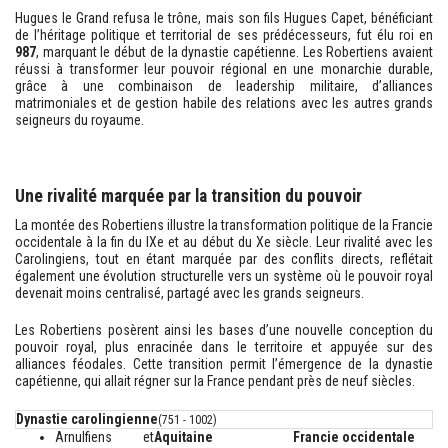
Hugues le Grand refusa le trône, mais son fils Hugues Capet, bénéficiant
de l’héritage politique et territorial de ses prédécesseurs, fut élu roi en
987
, marquant le début de la dynastie capétienne. Les Robertiens avaient
réussi à transformer leur pouvoir régional en une monarchie durable,
grâce à une combinaison de leadership militaire, d’alliances
matrimoniales et de gestion habile des relations avec les autres grands
seigneurs du royaume.
Une rivalité marquée par la transition du pouvoir
La montée des Robertiens illustre la transformation politique de la Francie
occidentale à la fin du IXe et au début du Xe siècle. Leur rivalité avec les
Carolingiens, tout en étant marquée par des conflits directs, reflétait
également une évolution structurelle vers un système où le pouvoir royal
devenait moins centralisé, partagé avec les grands seigneurs.
Les Robertiens posèrent ainsi les bases d’une nouvelle conception du
pouvoir royal, plus enracinée dans le territoire et appuyée sur des
alliances féodales. Cette transition permit l’émergence de la dynastie
capétienne, qui allait régner sur la France pendant près de neuf siècles.
Dynastie carolingienne
(751 - 1002)
Arnulfiens et
Aquitaine
Francie occidentale