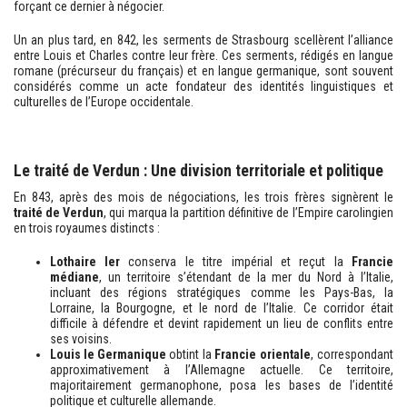
forçant ce dernier à négocier.
Un an plus tard, en 842, les serments de Strasbourg scellèrent l’alliance
entre Louis et Charles contre leur frère. Ces serments, rédigés en langue
romane (précurseur du français) et en langue germanique, sont souvent
considérés comme un acte fondateur des identités linguistiques et
culturelles de l’Europe occidentale.
Le traité de Verdun : Une division territoriale et politique
En 843, après des mois de négociations, les trois frères signèrent le
traité de Verdun
, qui marqua la partition définitive de l’Empire carolingien
en trois royaumes distincts :
Lothaire Ier
conserva le titre impérial et reçut la
Francie
médiane
, un territoire s’étendant de la mer du Nord à l’Italie,
incluant des régions stratégiques comme les Pays-Bas, la
Lorraine, la Bourgogne, et le nord de l’Italie. Ce corridor était
difficile à défendre et devint rapidement un lieu de conflits entre
ses voisins.
Louis le Germanique
obtint la
Francie orientale
, correspondant
approximativement à l’Allemagne actuelle. Ce territoire,
majoritairement germanophone, posa les bases de l’identité
politique et culturelle allemande.