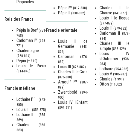
Pippinides
er
Pépin I
Charles II le
(817-838)
Pépin II
Chauve
(838-852)
(843-877)
Louis II le Bègue
Rois des Francs
(877-879)
Louis III
(879-882)
Pépin le Bref
Francie orientale
(751-
Carloman II
(879-
768)
884)
er
Carloman I
(768-
Louis II de
Charles III le
771)
Germanie
(843-
simple
(893-929)
Charlemagne
876)
Louis IV
(768-814)
Carloman
(876-
d’Outremer
(936-
Pépin
(† 810)
882)
954)
Louis le Pieux
Louis III
(876-882)
Lothaire
(954-986)
(814-840)
Charles III le Gros
Louis V
(986-987)
(876-888)
Charles
(† 991)
er
Arnoulf I
(887-
Otton
(† 1002)
899)
Francie médiane
Zwentibold
(894-
900)
er
Lothaire I
(843-
Louis IV l’Enfant
855)
(899-911)
Louis II
(855-875)
Lothaire II
(855-
869)
Charles
(855-
863)