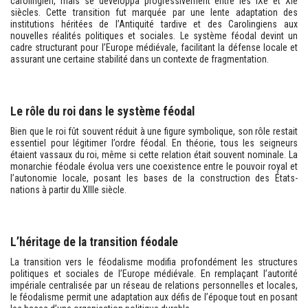
carolingien, mais se développa progressivement entre les IXe et XIe
siècles. Cette transition fut marquée par une lente adaptation des
institutions héritées de l’Antiquité tardive et des Carolingiens aux
nouvelles réalités politiques et sociales. Le système féodal devint un
cadre structurant pour l’Europe médiévale, facilitant la défense locale et
assurant une certaine stabilité dans un contexte de fragmentation.
Le rôle du roi dans le système féodal
Bien que le roi fût souvent réduit à une figure symbolique, son rôle restait
essentiel pour légitimer l’ordre féodal. En théorie, tous les seigneurs
étaient vassaux du roi, même si cette relation était souvent nominale. La
monarchie féodale évolua vers une coexistence entre le pouvoir royal et
l’autonomie locale, posant les bases de la construction des États-
nations à partir du XIIIe siècle.
L’héritage de la transition féodale
La transition vers le féodalisme modifia profondément les structures
politiques et sociales de l’Europe médiévale. En remplaçant l’autorité
impériale centralisée par un réseau de relations personnelles et locales,
le féodalisme permit une adaptation aux défis de l’époque tout en posant