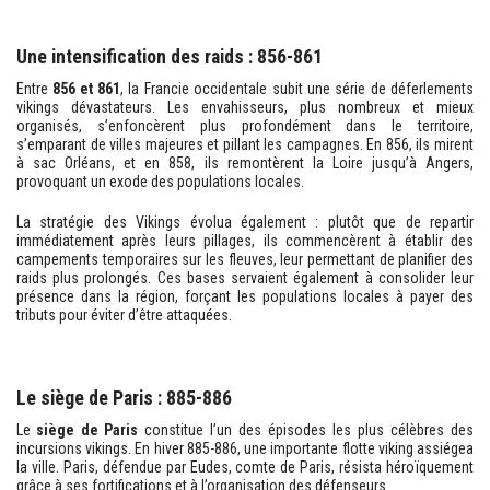
Une intensification des raids : 856-861
Entre
856 et 861
, la Francie occidentale subit une série de déferlements
vikings dévastateurs. Les envahisseurs, plus nombreux et mieux
organisés, s’enfoncèrent plus profondément dans le territoire,
s’emparant de villes majeures et pillant les campagnes. En 856, ils mirent
à sac Orléans, et en 858, ils remontèrent la Loire jusqu’à Angers,
provoquant un exode des populations locales.
La stratégie des Vikings évolua également : plutôt que de repartir
immédiatement après leurs pillages, ils commencèrent à établir des
campements temporaires sur les fleuves, leur permettant de planifier des
raids plus prolongés. Ces bases servaient également à consolider leur
présence dans la région, forçant les populations locales à payer des
tributs pour éviter d’être attaquées.
Le siège de Paris : 885-886
Le
siège de Paris
constitue l’un des épisodes les plus célèbres des
incursions vikings. En hiver 885-886, une importante flotte viking assiégea
la ville. Paris, défendue par Eudes, comte de Paris, résista héroïquement
grâce à ses fortifications et à l’organisation des défenseurs.