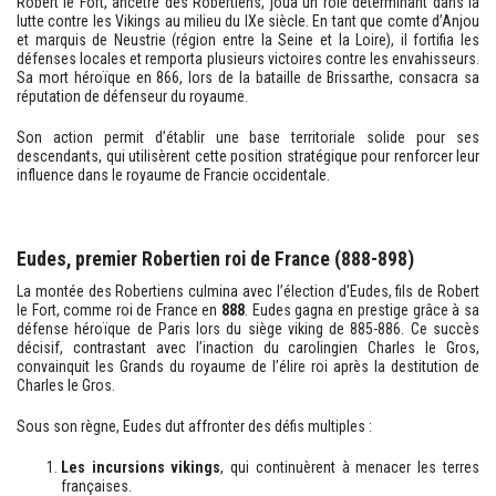
Robert le Fort, ancêtre des Robertiens, joua un rôle déterminant dans la
lutte contre les Vikings au milieu du IXe siècle. En tant que comte d’Anjou
et marquis de Neustrie (région entre la Seine et la Loire), il fortifia les
défenses locales et remporta plusieurs victoires contre les envahisseurs.
Sa mort héroïque en 866, lors de la bataille de Brissarthe, consacra sa
réputation de défenseur du royaume.
Son action permit d’établir une base territoriale solide pour ses
descendants, qui utilisèrent cette position stratégique pour renforcer leur
influence dans le royaume de Francie occidentale.
Eudes, premier Robertien roi de France (888-898)
La montée des Robertiens culmina avec l’élection d’Eudes, fils de Robert
le Fort, comme roi de France en
888
. Eudes gagna en prestige grâce à sa
défense héroïque de Paris lors du siège viking de 885-886. Ce succès
décisif, contrastant avec l’inaction du carolingien Charles le Gros,
convainquit les Grands du royaume de l’élire roi après la destitution de
Charles le Gros.
Sous son règne, Eudes dut affronter des défis multiples :
Les incursions vikings
, qui continuèrent à menacer les terres
françaises.