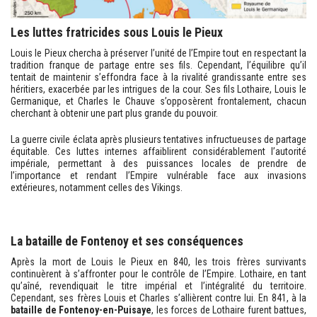
Les luttes fratricides sous Louis le Pieux
Louis le Pieux chercha à préserver l’unité de l’Empire tout en respectant la
tradition franque de partage entre ses fils. Cependant, l’équilibre qu’il
tentait de maintenir s’effondra face à la rivalité grandissante entre ses
héritiers, exacerbée par les intrigues de la cour. Ses fils Lothaire, Louis le
Germanique, et Charles le Chauve s’opposèrent frontalement, chacun
cherchant à obtenir une part plus grande du pouvoir.
La guerre civile éclata après plusieurs tentatives infructueuses de partage
équitable. Ces luttes internes affaiblirent considérablement l’autorité
impériale, permettant à des puissances locales de prendre de
l’importance et rendant l’Empire vulnérable face aux invasions
extérieures, notamment celles des Vikings.
La bataille de Fontenoy et ses conséquences
Après la mort de Louis le Pieux en 840, les trois frères survivants
continuèrent à s’affronter pour le contrôle de l’Empire. Lothaire, en tant
qu’aîné, revendiquait le titre impérial et l’intégralité du territoire.
Cependant, ses frères Louis et Charles s’allièrent contre lui. En 841, à la
bataille de Fontenoy-en-Puisaye
, les forces de Lothaire furent battues,