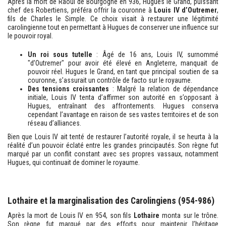
Après la mort de Raoul de Bourgogne en 936, Hugues le Grand, puissant
chef des Robertiens, préféra offrir la couronne à
Louis IV d’Outremer
,
fils de Charles le Simple. Ce choix visait à restaurer une légitimité
carolingienne tout en permettant à Hugues de conserver une influence sur
le pouvoir royal.
Un roi sous tutelle
: Âgé de 16 ans, Louis IV, surnommé
"d’Outremer" pour avoir été élevé en Angleterre, manquait de
pouvoir réel. Hugues le Grand, en tant que principal soutien de sa
couronne, s’assurait un contrôle de facto sur le royaume.
Des tensions croissantes
: Malgré la relation de dépendance
initiale, Louis IV tenta d’affirmer son autorité en s’opposant à
Hugues, entraînant des affrontements. Hugues conserva
cependant l’avantage en raison de ses vastes territoires et de son
réseau d’alliances.
Bien que Louis IV ait tenté de restaurer l’autorité royale, il se heurta à la
réalité d’un pouvoir éclaté entre les grandes principautés. Son règne fut
marqué par un conflit constant avec ses propres vassaux, notamment
Hugues, qui continuait de dominer le royaume.
Lothaire et la marginalisation des Carolingiens (954-986)
Après la mort de Louis IV en 954, son fils
Lothaire
monta sur le trône.
Son règne fut marqué par des efforts pour maintenir l’héritage