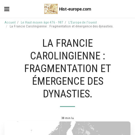
Hist-europe.com
Accueil
Le Haut moyen âge 476 - 987
L'Europe de l'ouest
La Francie Carolingienne : Fragmentation et émergence des dynasties.
LA FRANCIE
CAROLINGIENNE :
FRAGMENTATION ET
ÉMERGENCE DES
DYNASTIES.
38 min lu