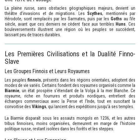
La plaine russe, sans obstacles géographiques majeurs, devient un
théâtre d’invasions et de migrations. Les
Scythes
, mentionnés par
Hérodote, sont remplacés par les Sarmates, puis par les
Goths
au IVe
siècle, avant que ces derniers ne cèdent face aux terribles
Huns
. Ces
bouleversements illustrent une région où les peuples se succèdent,
laissant peu de traces durables.
Les Premières Civilisations et la Dualité Finno-
Slave
Les Groupes Finnois et Leurs Royaumes
Les peuples
finnois
, présents dans les régions orientales, adoptent des
modes de vie variés. Certains fondent des royaumes organisés comme la
Biarmie
, un état prospère s'étendant de la Volga à la mer Blanche. Ce
royaume, riche en fourrures et produits nordiques, entretient des
échanges commerciaux avec la Perse et l’Inde, tout en suscitant la
convoitise des
Vikings
, qui lancent des expéditions jusqu’à ses temples.
La Biarmie disparaît sous les assauts mongols en 1236, et les autres
tribus finnoises, moins organisées, demeurent en marge de l’histoire
politique russe, restant isolées dans les forêts et les steppes.