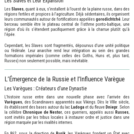
Les Slaves et Leur Expansion
Les
Slaves
, quant à eux, s’installent à l’ouest de la plaine russe, dans des
régions fertiles et propices à l’agriculture. Déjà sédentaires, ils organisent
leurs communautés autour de fortifications appelées
gorodichtché
. Leur
berceau semble être le plateau central de l’isthme ponto-baltique, une
région d’où ils s’étendent pacifiquement grâce à la charrue plutôt qu’à
l’épée.
Cependant, les Slaves sont fragmentés, dépourvus d’une unité politique
ou fédérale. Leur anarchie rend leur intégration au sein des grandes
formations impériales (comme celles des Goths, Huns et, plus tard,
Russes) non seulement possible, mais inévitable.
L’Émergence de la Russie et l’Influence Varègue
Les Varègues : Créateurs d’une Dynastie
L’histoire russe entre dans une nouvelle phase avec l’arrivée des
Varègues
, des Scandinaves apparentés aux Vikings. Dès le VIIIe siècle,
ils établissent des bases autour du lac
Ladoga
et du fleuve
Dniepr
. Selon
la célèbre
Chronique de Nestor
, ces guerriers, appelés aussi
Russes
,
sont invités par les tribus locales à instaurer ordre et justice dans une
région marquée par les rivalités internes.
En 862, sous la direction de
Rurik
, les Varègues fondent un État avec