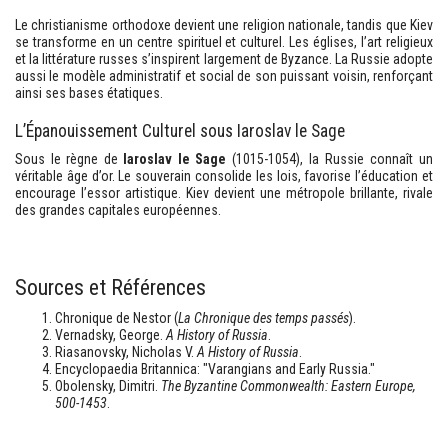
Le christianisme orthodoxe devient une religion nationale, tandis que Kiev
se transforme en un centre spirituel et culturel. Les églises, l’art religieux
et la littérature russes s’inspirent largement de Byzance. La Russie adopte
aussi le modèle administratif et social de son puissant voisin, renforçant
ainsi ses bases étatiques.
L’Épanouissement Culturel sous Iaroslav le Sage
Sous le règne de
Iaroslav le Sage
(1015-1054), la Russie connaît un
véritable âge d’or. Le souverain consolide les lois, favorise l’éducation et
encourage l’essor artistique. Kiev devient une métropole brillante, rivale
des grandes capitales européennes.
Sources et Références
Chronique de Nestor (
La Chronique des temps passés
).
Vernadsky, George.
A History of Russia
.
Riasanovsky, Nicholas V.
A History of Russia
.
Encyclopaedia Britannica: "Varangians and Early Russia."
Obolensky, Dimitri.
The Byzantine Commonwealth: Eastern Europe,
500-1453
.