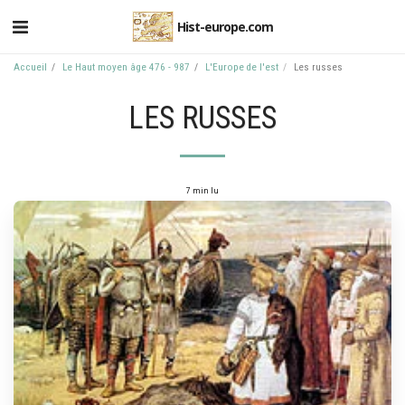
Hist-europe.com
Accueil
Le Haut moyen âge 476 - 987
L'Europe de l'est
Les russes
LES RUSSES
7 min lu