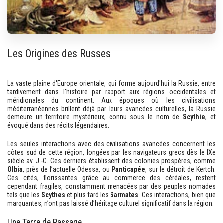
Les Origines des Russes
La vaste plaine d'Europe orientale, qui forme aujourd'hui la Russie, entre
tardivement dans l'histoire par rapport aux régions occidentales et
méridionales du continent. Aux époques où les civilisations
méditerranéennes brillent déjà par leurs avancées culturelles, la Russie
demeure un territoire mystérieux, connu sous le nom de
Scythie
, et
évoqué dans des récits légendaires.
Les seules interactions avec des civilisations avancées concernent les
côtes sud de cette région, longées par les navigateurs grecs dès le IXe
siècle av. J.-C. Ces derniers établissent des colonies prospères, comme
Olbia
, près de l’actuelle Odessa, ou
Panticapée
, sur le détroit de Kertch.
Ces cités, florissantes grâce au commerce des céréales, restent
cependant fragiles, constamment menacées par des peuples nomades
tels que les
Scythes
et plus tard les
Sarmates
. Ces interactions, bien que
marquantes, n’ont pas laissé d’héritage culturel significatif dans la région.
Une Terre de Passage