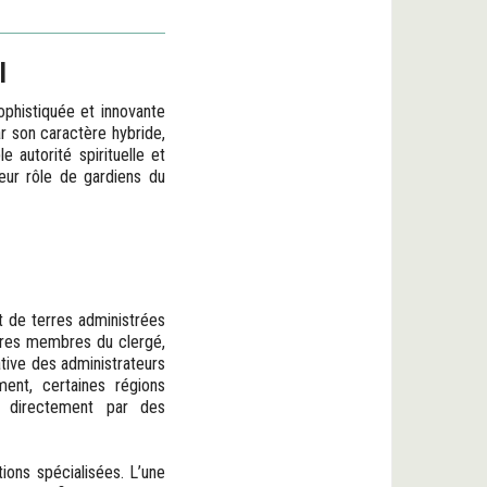
l
ophistiquée et innovante
ar son caractère hybride,
 autorité spirituelle et
leur rôle de gardiens du
t de terres administrées
utres membres du clergé,
ative des administrateurs
ment, certaines régions
s directement par des
tions spécialisées. L’une