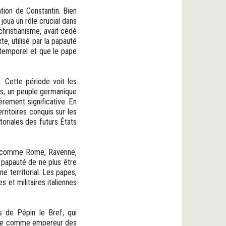
tion de Constantin. Bien
joua un rôle crucial dans
christianisme, avait cédé
e, utilisé par la papauté
 temporel et que le pape
. Cette période voit les
ds, un peuple germanique
ièrement significative. En
rritoires conquis sur les
oriales des futurs États
ues comme Rome, Ravenne,
a papauté de ne plus être
e territorial. Les papes,
 et militaires italiennes
ls de Pépin le Bref, qui
magne comme empereur des