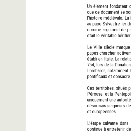
Un élément fondateur da
que ce document se soit
l’histoire médiévale. La
au pape Sylvestre Ier de
comme argument de poids
était le véritable hériti
Le VIIIe siècle marque 
papes chercher activeme
établi en Italie. La rela
754, lors de la Donation
Lombards, notamment l’e
pontificaux et consacre 
Ces territoires, situés
Pérouse, et la Pentapole
uniquement une autorité
désormais seigneurs de c
et européennes.
L’étape suivante dans 
continue à entretenir 