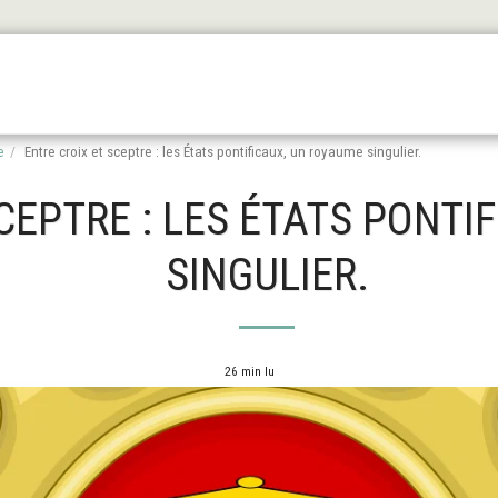
Les Origines
L'antiquité
Le Haut Moyen Äge
Le
e
Entre croix et sceptre : les États pontificaux, un royaume singulier.
CEPTRE : LES ÉTATS PONTI
SINGULIER.
26 min lu