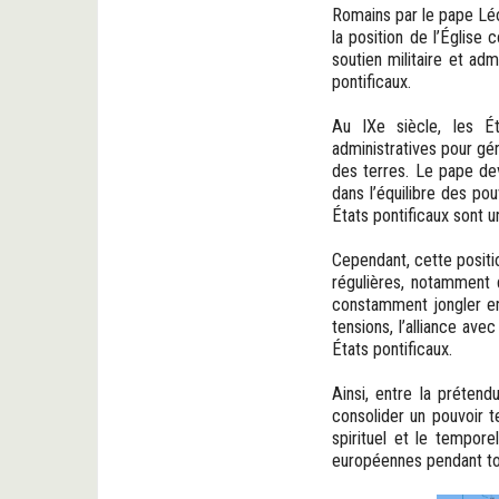
Romains par le pape Léon
la position de l’Églis
soutien militaire et adm
pontificaux.
Au IXe siècle, les Ét
administratives pour gé
des terres. Le pape dev
dans l’équilibre des po
États pontificaux sont u
Cependant, cette positi
régulières, notamment 
constamment jongler ent
tensions, l’alliance ave
États pontificaux.
Ainsi, entre la prétend
consolider un pouvoir 
spirituel et le tempore
européennes pendant to