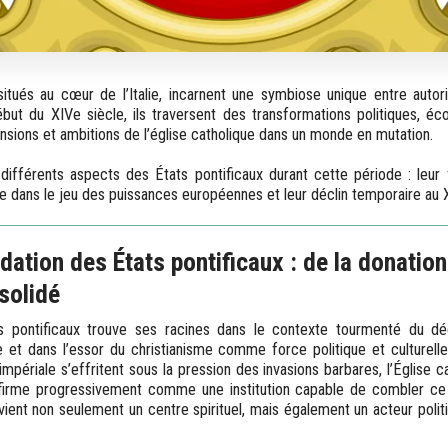
situés au cœur de l’Italie, incarnent une symbiose unique entre autorit
ut du XIVe siècle, ils traversent des transformations politiques, éc
ensions et ambitions de l’église catholique dans un monde en mutation.
 différents aspects des États pontificaux durant cette période : leur f
lace dans le jeu des puissances européennes et leur déclin temporaire au 
ndation des États pontificaux : de la donatio
solidé
 pontificaux trouve ses racines dans le contexte tourmenté du déc
 et dans l’essor du christianisme comme force politique et culturell
 impériale s’effritent sous la pression des invasions barbares, l’Église c
firme progressivement comme une institution capable de combler ce
vient non seulement un centre spirituel, mais également un acteur polit