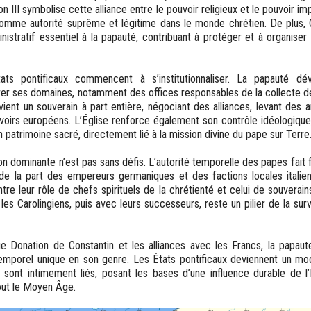
 III symbolise cette alliance entre le pouvoir religieux et le pouvoir im
e comme autorité suprême et légitime dans le monde chrétien. De plus
inistratif essentiel à la papauté, contribuant à protéger et à organiser 
ats pontificaux commencent à s’institutionnaliser. La papauté dé
rer ses domaines, notamment des offices responsables de la collecte de
ient un souverain à part entière, négociant des alliances, levant des a
uvoirs européens. L’Église renforce également son contrôle idéologique,
n patrimoine sacré, directement lié à la mission divine du pape sur Terre
on dominante n’est pas sans défis. L’autorité temporelle des papes fait
de la part des empereurs germaniques et des factions locales italie
re leur rôle de chefs spirituels de la chrétienté et celui de souverain
c les Carolingiens, puis avec leurs successeurs, reste un pilier de la sur
ue Donation de Constantin et les alliances avec les Francs, la papauté
temporel unique en son genre. Les États pontificaux deviennent un mo
l sont intimement liés, posant les bases d’une influence durable de l’
ut le Moyen Âge.