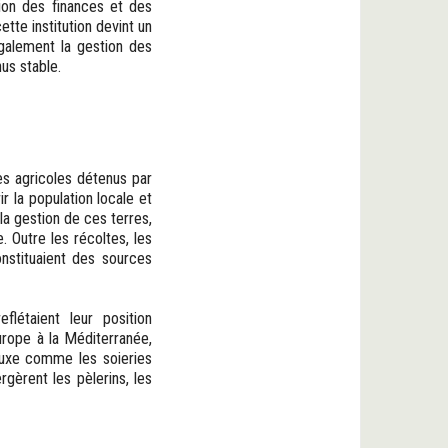
tion des finances et des
tte institution devint un
également la gestion des
us stable.
es agricoles détenus par
ir la population locale et
la gestion de ces terres,
 Outre les récoltes, les
onstituaient des sources
létaient leur position
urope à la Méditerranée,
 luxe comme les soieries
rgèrent les pèlerins, les