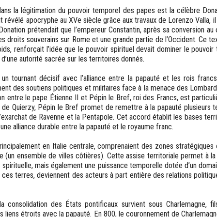
ns la légitimation du pouvoir temporel des papes est la célèbre Dona
 révélé apocryphe au XVe siècle grâce aux travaux de Lorenzo Valla, il 
 Donation prétendait que l’empereur Constantin, après sa conversion au 
s droits souverains sur Rome et une grande partie de l’Occident. Ce text
, renforçait l’idée que le pouvoir spirituel devait dominer le pouvoir
er d’une autorité sacrée sur les territoires donnés.
un tournant décisif avec l’alliance entre la papauté et les rois francs
nt des soutiens politiques et militaires face à la menace des Lombar
tion entre le pape Étienne II et Pépin le Bref, roi des Francs, est particul
 de Quierzy, Pépin le Bref promet de remettre à la papauté plusieurs te
xarchat de Ravenne et la Pentapole. Cet accord établit les bases territ
une alliance durable entre la papauté et le royaume franc.
 principalement en Italie centrale, comprenaient des zones stratégiq
 (un ensemble de villes côtières). Cette assise territoriale permet à l
 spirituelle, mais également une puissance temporelle dotée d’un domain
es terres, deviennent des acteurs à part entière des relations politiques
la consolidation des États pontificaux survient sous Charlemagne, fi
des liens étroits avec la papauté. En 800, le couronnement de Charle