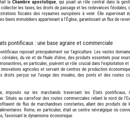
tait la
Chambre apostolique
, qui jouait un rôle central dans la ges
ollecter les taxes, les droits de passage et les redevances féodales, ce
strations fiscales des royaumes européens à venir. Elle supervisait 
s biens immobiliers appartenant à l’Église, garantissant un flux de reven
ts pontificaux : une base agraire et commerciale
ntificaux reposait principalement sur l’agriculture. Les vastes domain
 céréales, du vin et de l’huile d’olive, des produits essentiels pour nourr
nastères, en particulier, jouèrent un rôle crucial dans l’exploitation et 
s innovations agricoles et servant de centres de production économique.
les droits perçus sur l’usage des moulins, des ponts et des routes c
.
, imposés sur les marchands traversant les États pontificaux, ref
e. Situés au carrefour des routes commerciales reliant le nord de l’E
rofitaient de flux de marchandises constantes, allant des produits de
limentaires. Rome, en particulier, était un centre névralgique où conve
ns, favorisant le dynamisme économique.