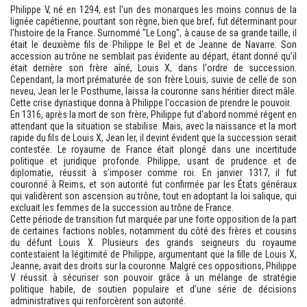
Philippe V, né en 1294, est l'un des monarques les moins connus de la
lignée capétienne, pourtant son règne, bien que bref, fut déterminant pour
l’histoire de la France. Surnommé "Le Long", à cause de sa grande taille, il
était le deuxième fils de Philippe le Bel et de Jeanne de Navarre. Son
accession au trône ne semblait pas évidente au départ, étant donné qu’il
était derrière son frère aîné, Louis X, dans l'ordre de succession.
Cependant, la mort prématurée de son frère Louis, suivie de celle de son
neveu, Jean Ier le Posthume, laissa la couronne sans héritier direct mâle.
Cette crise dynastique donna à Philippe l'occasion de prendre le pouvoir.
En 1316, après la mort de son frère, Philippe fut d'abord nommé régent en
attendant que la situation se stabilise. Mais, avec la naissance et la mort
rapide du fils de Louis X, Jean Ier, il devint évident que la succession serait
contestée. Le royaume de France était plongé dans une incertitude
politique et juridique profonde. Philippe, usant de prudence et de
diplomatie, réussit à s’imposer comme roi. En janvier 1317, il fut
couronné à Reims, et son autorité fut confirmée par les États généraux
qui validèrent son ascension au trône, tout en adoptant la loi salique, qui
excluait les femmes de la succession au trône de France.
Cette période de transition fut marquée par une forte opposition de la part
de certaines factions nobles, notamment du côté des frères et cousins
du défunt Louis X. Plusieurs des grands seigneurs du royaume
contestaient la légitimité de Philippe, argumentant que la fille de Louis X,
Jeanne, avait des droits sur la couronne. Malgré ces oppositions, Philippe
V réussit à sécuriser son pouvoir grâce à un mélange de stratégie
politique habile, de soutien populaire et d’une série de décisions
administratives qui renforcèrent son autorité.