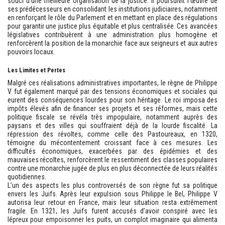
souci d’une meilleure organisation de la justice. Il poursuivit l’œuvre de
ses prédécesseurs en consolidant les institutions judiciaires, notamment
en renforçant le rôle du Parlement et en mettant en place des régulations
pour garantir une justice plus équitable et plus centralisée. Ces avancées
législatives contribuèrent à une administration plus homogène et
renforcèrent la position de la monarchie face aux seigneurs et aux autres
pouvoirs locaux.
Les Limites et Pertes
Malgré ces réalisations administratives importantes, le règne de Philippe
V fut également marqué par des tensions économiques et sociales qui
eurent des conséquences lourdes pour son héritage. Le roi imposa des
impôts élevés afin de financer ses projets et ses réformes, mais cette
politique fiscale se révéla très impopulaire, notamment auprès des
paysans et des villes qui souffraient déjà de la lourde fiscalité. La
répression des révoltes, comme celle des Pastoureaux, en 1320,
témoigne du mécontentement croissant face à ces mesures. Les
difficultés économiques, exacerbées par des épidémies et des
mauvaises récoltes, renforcèrent le ressentiment des classes populaires
contre une monarchie jugée de plus en plus déconnectée de leurs réalités
quotidiennes.
L’un des aspects les plus controversés de son règne fut sa politique
envers les Juifs. Après leur expulsion sous Philippe le Bel, Philippe V
autorisa leur retour en France, mais leur situation resta extrêmement
fragile. En 1321, les Juifs furent accusés d’avoir conspiré avec les
lépreux pour empoisonner les puits, un complot imaginaire qui alimenta