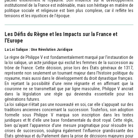
pacifier entièrement le royaume. Son influence sur le développement
institutionnel de la France est indéniable, mais son héritage en matière de
politique sociale et religieuse est bien plus complexe, car il reflète les
tensions et les injustices de l’époque.
Les Défis du Règne et les Impacts sur la France et
l’Europe
La Loi Salique : Une Révolution Juridique
Le règne de Philippe V est fondamentalement marqué par l’instauration de
la loi salique, un acte juridique qui exclut les femmes de la succession au
trône de France. Cette décision, prise lors des États généraux de 1317,
représente non seulement un tournant majeur dans l’histoire politique du
royaume, mais aussi dans le développement du droit dynastique français.
En rejetant la possibilité d’une reine régnante et en affirmant que la
couronne ne se transmettait que par ligne masculine, Philippe V ancrait
dans la législation une règle qui deviendra essentielle pour les
générations futures.
La loi salique n'était pas une nouveauté en soi, car elle s'appuyait sur des
traditions anciennes concernant la succession. Toutefois, son adoption
formelle sous Philippe V marqua son inscription dans les textes
juridiques et fit d’elle une base fondamentale du droit royal. Cette règle,
bien qu’ayant l’apparence d’une mesure pragmatique pour résoudre les
crises de succession, souligna également l’influence grandissante des
États généraux et du Parlement dans la prise de décisions majeures pour