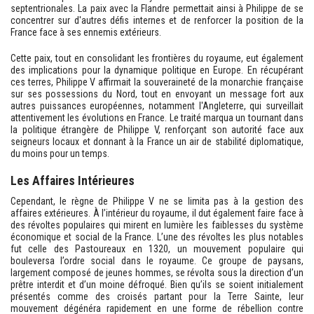
septentrionales. La paix avec la Flandre permettait ainsi à Philippe de se
concentrer sur d'autres défis internes et de renforcer la position de la
France face à ses ennemis extérieurs.
Cette paix, tout en consolidant les frontières du royaume, eut également
des implications pour la dynamique politique en Europe. En récupérant
ces terres, Philippe V affirmait la souveraineté de la monarchie française
sur ses possessions du Nord, tout en envoyant un message fort aux
autres puissances européennes, notamment l'Angleterre, qui surveillait
attentivement les évolutions en France. Le traité marqua un tournant dans
la politique étrangère de Philippe V, renforçant son autorité face aux
seigneurs locaux et donnant à la France un air de stabilité diplomatique,
du moins pour un temps.
Les Affaires Intérieures
Cependant, le règne de Philippe V ne se limita pas à la gestion des
affaires extérieures. À l’intérieur du royaume, il dut également faire face à
des révoltes populaires qui mirent en lumière les faiblesses du système
économique et social de la France. L’une des révoltes les plus notables
fut celle des Pastoureaux en 1320, un mouvement populaire qui
bouleversa l’ordre social dans le royaume. Ce groupe de paysans,
largement composé de jeunes hommes, se révolta sous la direction d’un
prêtre interdit et d’un moine défroqué. Bien qu’ils se soient initialement
présentés comme des croisés partant pour la Terre Sainte, leur
mouvement dégénéra rapidement en une forme de rébellion contre