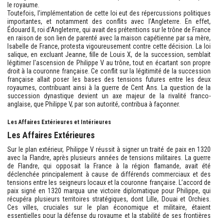
le royaume.
Toutefois, l’implémentation de cette loi eut des répercussions politiques
importantes, et notamment des conflits avec l’Angleterre. En effet,
Édouard II, roi d’Angleterre, qui avait des prétentions sur le trône de France
en raison de son lien de parenté avec la maison capétienne par sa mère,
Isabelle de France, protesta vigoureusement contre cette décision. La loi
salique, en excluant Jeanne, fille de Louis X, de la succession, semblait
légitimer l'ascension de Philippe V au trône, tout en écartant son propre
droit à la couronne française. Ce conflit sur la légitimité de la succession
française allait poser les bases des tensions futures entre les deux
royaumes, contribuant ainsi à la guerre de Cent Ans. La question de la
succession dynastique devient un axe majeur de la rivalité franco-
anglaise, que Philippe V, par son autorité, contribua à façonner.
Les Affaires Extérieures et Intérieures
Les Affaires Extérieures
Sur le plan extérieur, Philippe V réussit à signer un traité de paix en 1320
avec la Flandre, après plusieurs années de tensions militaires. La guerre
de Flandre, qui opposait la France à la région flamande, avait été
déclenchée principalement à cause de différends commerciaux et des
tensions entre les seigneurs locaux et la couronne française. L’accord de
paix signé en 1320 marqua une victoire diplomatique pour Philippe, qui
récupéra plusieurs territoires stratégiques, dont Lille, Douai et Orchies.
Ces villes, cruciales sur le plan économique et militaire, étaient
essentielles pour la défense du royaume et la stabilité de ses frontières