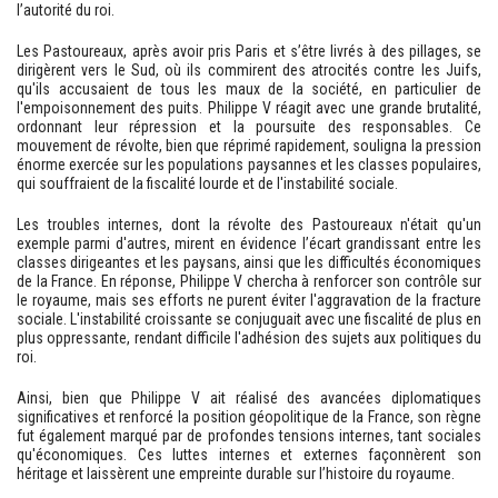
l’autorité du roi.
Les Pastoureaux, après avoir pris Paris et s’être livrés à des pillages, se
dirigèrent vers le Sud, où ils commirent des atrocités contre les Juifs,
qu'ils accusaient de tous les maux de la société, en particulier de
l'empoisonnement des puits. Philippe V réagit avec une grande brutalité,
ordonnant leur répression et la poursuite des responsables. Ce
mouvement de révolte, bien que réprimé rapidement, souligna la pression
énorme exercée sur les populations paysannes et les classes populaires,
qui souffraient de la fiscalité lourde et de l'instabilité sociale.
Les troubles internes, dont la révolte des Pastoureaux n'était qu'un
exemple parmi d'autres, mirent en évidence l’écart grandissant entre les
classes dirigeantes et les paysans, ainsi que les difficultés économiques
de la France. En réponse, Philippe V chercha à renforcer son contrôle sur
le royaume, mais ses efforts ne purent éviter l'aggravation de la fracture
sociale. L'instabilité croissante se conjuguait avec une fiscalité de plus en
plus oppressante, rendant difficile l'adhésion des sujets aux politiques du
roi.
Ainsi, bien que Philippe V ait réalisé des avancées diplomatiques
significatives et renforcé la position géopolitique de la France, son règne
fut également marqué par de profondes tensions internes, tant sociales
qu'économiques. Ces luttes internes et externes façonnèrent son
héritage et laissèrent une empreinte durable sur l’histoire du royaume.