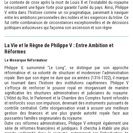
Le contexte de crise après la mort de Louis X et l'instabilité du royaume
nécessitaient une figure forte pour garantir l'unité du pays. Ainsi, Philippe
V entra dans l’histoire comme un roi pragmatique, parvenant à naviguer
entre les ambitions personnelles des nobles et les exigences du trône. Ce
fut cette combinaison de circonstances exceptionnelles et de décisions
politiques astucieuses qui façonna son ascension et son règne.
La Vie et le Règne de Philippe V : Entre Ambition et
Réformes
Le Monarque Réformateur
Philippe V, surnommé "Le Long", se distingue par son approche
réformatrice et sa volonté de structurer et moderniser l’administration
royale. Bien que son règne ne dure que six années (1316-1322), il marque
un tournant dans l’histoire des institutions capétiennes. Philippe V
s’efforça de renforcer le pouvoir royal en réorganisant de manière
significative les structures administratives et judiciaires du royaume.
L’Hôtel du Roi, le Parlement et la Chambre des Comptes furent refondés
et renforcés sous son impulsion, devenant des instruments puissants de
contrôle centralisé. Cette réorganisation visait à assurer une meilleure
gestion des finances et une plus grande autorité royale face aux
puissantes familles seigneuriales du royaume.
Outre ces réformes administratives, Philippe V entreprit également une
série de réformes financières et juridiques. Il chercha à établir une plus