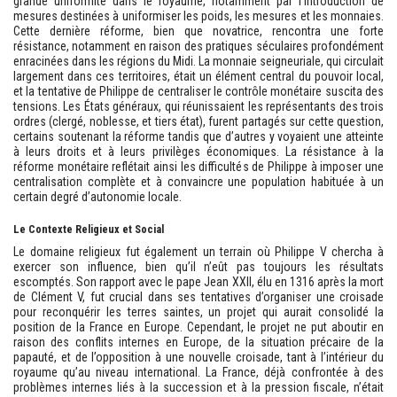
grande uniformité dans le royaume, notamment par l’introduction de
mesures destinées à uniformiser les poids, les mesures et les monnaies.
Cette dernière réforme, bien que novatrice, rencontra une forte
résistance, notamment en raison des pratiques séculaires profondément
enracinées dans les régions du Midi. La monnaie seigneuriale, qui circulait
largement dans ces territoires, était un élément central du pouvoir local,
et la tentative de Philippe de centraliser le contrôle monétaire suscita des
tensions. Les États généraux, qui réunissaient les représentants des trois
ordres (clergé, noblesse, et tiers état), furent partagés sur cette question,
certains soutenant la réforme tandis que d’autres y voyaient une atteinte
à leurs droits et à leurs privilèges économiques. La résistance à la
réforme monétaire reflétait ainsi les difficultés de Philippe à imposer une
centralisation complète et à convaincre une population habituée à un
certain degré d’autonomie locale.
Le Contexte Religieux et Social
Le domaine religieux fut également un terrain où Philippe V chercha à
exercer son influence, bien qu’il n’eût pas toujours les résultats
escomptés. Son rapport avec le pape Jean XXII, élu en 1316 après la mort
de Clément V, fut crucial dans ses tentatives d’organiser une croisade
pour reconquérir les terres saintes, un projet qui aurait consolidé la
position de la France en Europe. Cependant, le projet ne put aboutir en
raison des conflits internes en Europe, de la situation précaire de la
papauté, et de l’opposition à une nouvelle croisade, tant à l’intérieur du
royaume qu’au niveau international. La France, déjà confrontée à des
problèmes internes liés à la succession et à la pression fiscale, n’était