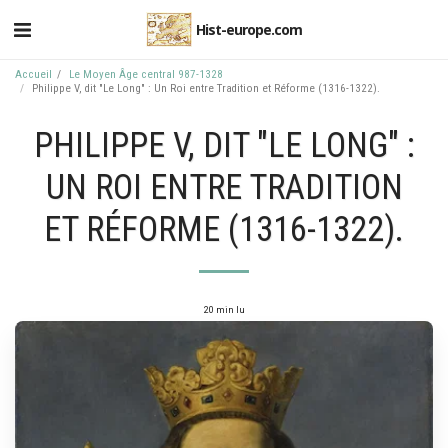
Hist-europe.com
Accueil
Le Moyen Âge central 987-1328
Philippe V, dit "Le Long" : Un Roi entre Tradition et Réforme (1316-1322).
PHILIPPE V, DIT "LE LONG" :
UN ROI ENTRE TRADITION
ET RÉFORME (1316-1322).
20 min lu