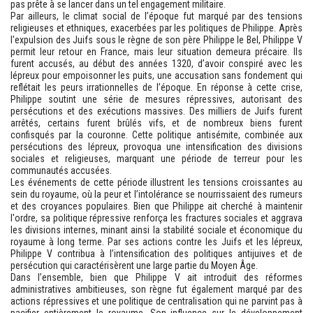
pas prête à se lancer dans un tel engagement militaire.
Par ailleurs, le climat social de l’époque fut marqué par des tensions
religieuses et ethniques, exacerbées par les politiques de Philippe. Après
l'expulsion des Juifs sous le règne de son père Philippe le Bel, Philippe V
permit leur retour en France, mais leur situation demeura précaire. Ils
furent accusés, au début des années 1320, d’avoir conspiré avec les
lépreux pour empoisonner les puits, une accusation sans fondement qui
reflétait les peurs irrationnelles de l’époque. En réponse à cette crise,
Philippe soutint une série de mesures répressives, autorisant des
persécutions et des exécutions massives. Des milliers de Juifs furent
arrêtés, certains furent brûlés vifs, et de nombreux biens furent
confisqués par la couronne. Cette politique antisémite, combinée aux
persécutions des lépreux, provoqua une intensification des divisions
sociales et religieuses, marquant une période de terreur pour les
communautés accusées.
Les événements de cette période illustrent les tensions croissantes au
sein du royaume, où la peur et l’intolérance se nourrissaient des rumeurs
et des croyances populaires. Bien que Philippe ait cherché à maintenir
l'ordre, sa politique répressive renforça les fractures sociales et aggrava
les divisions internes, minant ainsi la stabilité sociale et économique du
royaume à long terme. Par ses actions contre les Juifs et les lépreux,
Philippe V contribua à l’intensification des politiques antijuives et de
persécution qui caractérisèrent une large partie du Moyen Âge.
Dans l’ensemble, bien que Philippe V ait introduit des réformes
administratives ambitieuses, son règne fut également marqué par des
actions répressives et une politique de centralisation qui ne parvint pas à