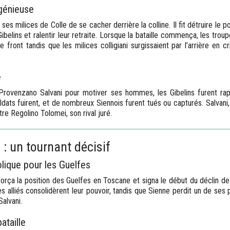
génieuse
es milices de Colle de se cacher derrière la colline. Il fit détruire le 
belins et ralentir leur retraite. Lorsque la bataille commença, les troup
 front tandis que les milices colligiani surgissaient par l’arrière en cr
e
Provenzano Salvani pour motiver ses hommes, les Gibelins furent r
soldats fuirent, et de nombreux Siennois furent tués ou capturés. Salvani,
re Regolino Tolomei, son rival juré.
: un tournant décisif
lique pour les Guelfes
força la position des Guelfes en Toscane et signa le début du déclin de 
es alliés consolidèrent leur pouvoir, tandis que Sienne perdit un de ses
alvani.
ataille