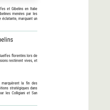
fes et Gibelins en Italie
gibelines menées par les
re éclatante, marquant un
belins
Guelfes florentins lors de
sions restèrent vives, et
n marquèrent la fin des
itions stratégiques dans
r les Colligiani et San