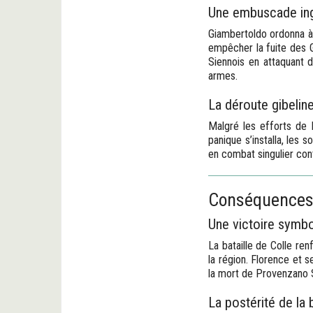
Une embuscade in
Giambertoldo ordonna à s
empêcher la fuite des Gi
Siennois en attaquant de
armes.
La déroute gibelin
Malgré les efforts de 
panique s’installa, les 
en combat singulier cont
Conséquences 
Une victoire symbo
La bataille de Colle ren
la région. Florence et s
la mort de Provenzano S
La postérité de la b