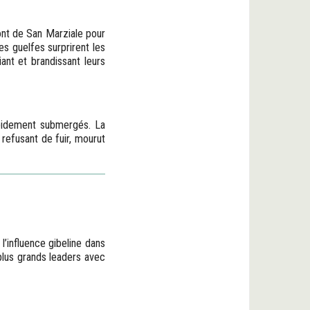
pont de San Marziale pour
es guelfes surprirent les
iant et brandissant leurs
apidement submergés. La
 refusant de fuir, mourut
l’influence gibeline dans
 plus grands leaders avec