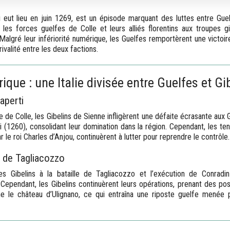
ui eut lieu en juin 1269, est un épisode marquant des luttes entre Guel
 les forces guelfes de Colle et leurs alliés florentins aux troupes 
. Malgré leur infériorité numérique, les Guelfes remportèrent une victoi
rivalité entre les deux factions.
ique : une Italie divisée entre Guelfes et Gi
aperti
le de Colle, les Gibelins de Sienne infligèrent une défaite écrasante aux 
i (1260), consolidant leur domination dans la région. Cependant, les ten
r le roi Charles d’Anjou, continuèrent à lutter pour reprendre le contrôle.
 de Tagliacozzo
s Gibelins à la bataille de Tagliacozzo et l’exécution de Conradi
 Cependant, les Gibelins continuèrent leurs opérations, prenant des pos
le château d’Ulignano, ce qui entraîna une riposte guelfe menée pa