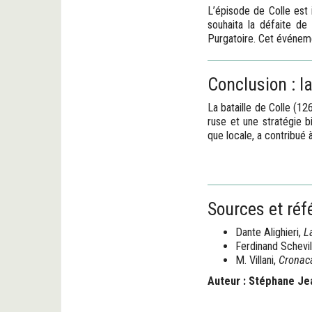
L’épisode de Colle est
souhaita la défaite d
Purgatoire. Cet événement
Conclusion : l
La bataille de Colle (12
ruse et une stratégie 
que locale, a contribué 
Sources et réf
Dante Alighieri,
L
Ferdinand Schevil
M. Villani,
Cronaca
Auteur : Stéphane Je