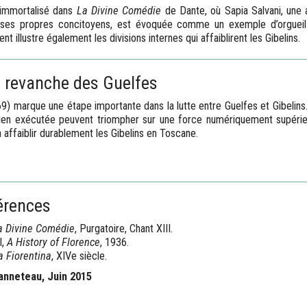
 immortalisé dans
La Divine Comédie
de Dante, où Sapia Salvani, une a
e ses propres concitoyens, est évoquée comme un exemple d’orgueil
 illustre également les divisions internes qui affaiblirent les Gibelins.
a revanche des Guelfes
69) marque une étape importante dans la lutte entre Guelfes et Gibelins.
bien exécutée peuvent triompher sur une force numériquement supérieu
à affaiblir durablement les Gibelins en Toscane.
érences
a Divine Comédie
, Purgatoire, Chant XIII.
l,
A History of Florence
, 1936.
 Fiorentina
, XIVe siècle.
anneteau, Juin 2015