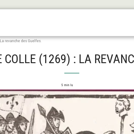
Les Origines
L'antiquité
Le Haut Moyen Äge
Le
: La revanche des Guelfes.
E COLLE (1269) : LA REVAN
5 min lu