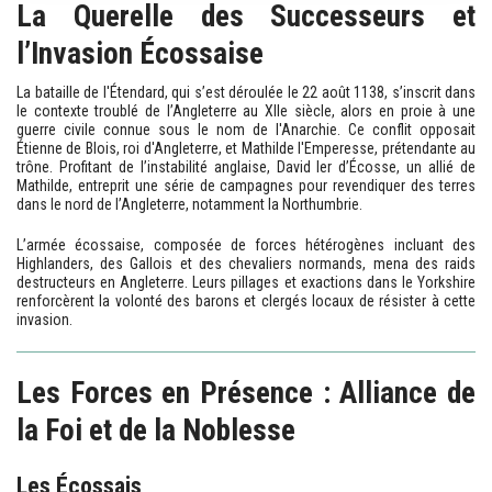
La Querelle des Successeurs et
l’Invasion Écossaise
La bataille de l'Étendard, qui s’est déroulée le 22 août 1138, s’inscrit dans
le contexte troublé de l’Angleterre au XIIe siècle, alors en proie à une
guerre civile connue sous le nom de l'Anarchie. Ce conflit opposait
Étienne de Blois, roi d'Angleterre, et Mathilde l'Emperesse, prétendante au
trône. Profitant de l’instabilité anglaise, David Ier d’Écosse, un allié de
Mathilde, entreprit une série de campagnes pour revendiquer des terres
dans le nord de l’Angleterre, notamment la Northumbrie.
L’armée écossaise, composée de forces hétérogènes incluant des
Highlanders, des Gallois et des chevaliers normands, mena des raids
destructeurs en Angleterre. Leurs pillages et exactions dans le Yorkshire
renforcèrent la volonté des barons et clergés locaux de résister à cette
invasion.
Les Forces en Présence : Alliance de
la Foi et de la Noblesse
Les Écossais