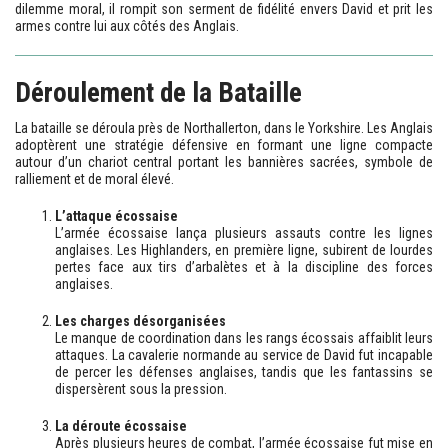
dilemme moral, il rompit son serment de fidélité envers David et prit les
armes contre lui aux côtés des Anglais.
Déroulement de la Bataille
La bataille se déroula près de Northallerton, dans le Yorkshire. Les Anglais
adoptèrent une stratégie défensive en formant une ligne compacte
autour d’un chariot central portant les bannières sacrées, symbole de
ralliement et de moral élevé.
L’attaque écossaise
L’armée écossaise lança plusieurs assauts contre les lignes
anglaises. Les Highlanders, en première ligne, subirent de lourdes
pertes face aux tirs d’arbalètes et à la discipline des forces
anglaises.
Les charges désorganisées
Le manque de coordination dans les rangs écossais affaiblit leurs
attaques. La cavalerie normande au service de David fut incapable
de percer les défenses anglaises, tandis que les fantassins se
dispersèrent sous la pression.
La déroute écossaise
Après plusieurs heures de combat, l’armée écossaise fut mise en