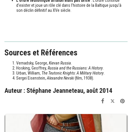
L’ordre teutonique affaibli mais pas brisé
: L’ordre continue
d’exister et joue un rôle clé dans l’histoire de la Baltique jusqu’à
son déclin définitif au XVe siècle.
Sources et Références
Vernadsky, George,
Kievan Russia
.
Hosking, Geoffrey,
Russia and the Russians: A History
.
Urban, William,
The Teutonic Knights: A Military History
.
Sergei Eisenstein,
Alexandre Nevski
(film, 1938).
Auteur : Stéphane Jeanneteau, août 2014