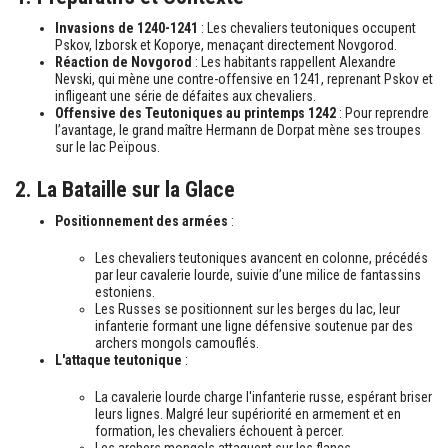
Invasions de 1240-1241
: Les chevaliers teutoniques occupent
Pskov, Izborsk et Koporye, menaçant directement Novgorod.
Réaction de Novgorod
: Les habitants rappellent Alexandre
Nevski, qui mène une contre-offensive en 1241, reprenant Pskov et
infligeant une série de défaites aux chevaliers.
Offensive des Teutoniques au printemps 1242
: Pour reprendre
l’avantage, le grand maître Hermann de Dorpat mène ses troupes
sur le lac Peïpous.
2. La Bataille sur la Glace
Positionnement des armées
:
Les chevaliers teutoniques avancent en colonne, précédés
par leur cavalerie lourde, suivie d’une milice de fantassins
estoniens.
Les Russes se positionnent sur les berges du lac, leur
infanterie formant une ligne défensive soutenue par des
archers mongols camouflés.
L'attaque teutonique
:
La cavalerie lourde charge l'infanterie russe, espérant briser
leurs lignes. Malgré leur supériorité en armement et en
formation, les chevaliers échouent à percer.
Les archers mongols attaquent sur les flancs,