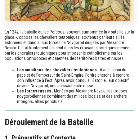
En 1242, la bataille du lac Peïpous, souvent surnommée la « bataille sur la
glace », oppose les chevaliers teutoniques, soutenus par leurs alliés
estoniens et danois, aux forces de Novgorod dirigées par Alexandre
Nevski. Cet affrontement s'inscrit dans les croisades nordiques menées
par les chevaliers teutoniques pour imposer le catholicisme sur les
populations orthodoxes et païennes des territoires baltes et russes.
Les ambitions des chevaliers teutoniques
: Avec l'appui du
pape et de l'empereur du Saint-Empire, l'ordre cherche à étendre
son influence à l'est. Après avoir conquis l'Estonie, leur objectif
devient Novgorod, une puissante cité russe.
Les forces russes
: Menées par Alexandre Nevski, les troupes
novgorodiennes combinent des milices locales et des archers
mongols, alliés ponctuels.
Déroulement de la Bataille
1. Préparatifs et Contexte