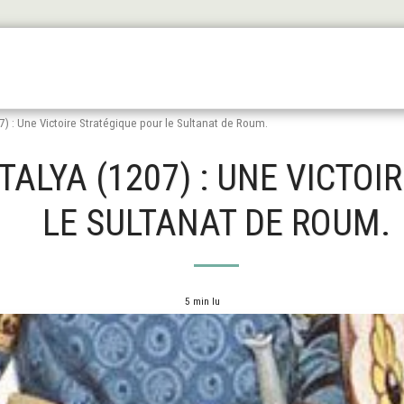
Les Origines
L'antiquité
Le Haut Moyen Äge
Le
) : Une Victoire Stratégique pour le Sultanat de Roum.
ALYA (1207) : UNE VICTOI
LE SULTANAT DE ROUM.
5 min lu