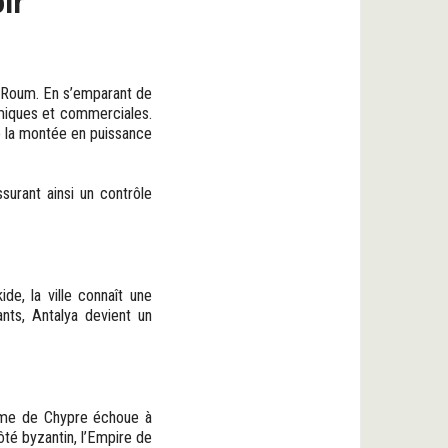
ir
e Roum. En s’emparant de
omiques et commerciales.
e la montée en puissance
surant ainsi un contrôle
de, la ville connaît une
ants, Antalya devient un
oyaume de Chypre échoue à
côté byzantin, l’Empire de