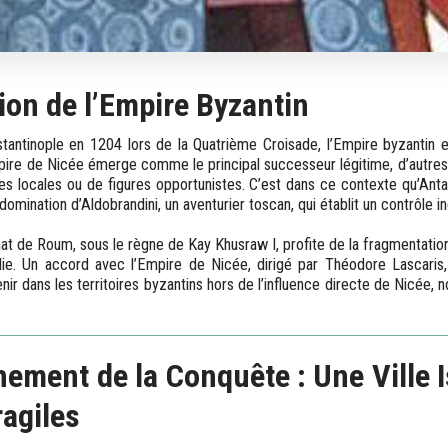
on de l’Empire Byzantin
tantinople en 1204 lors de la Quatrième Croisade, l’Empire byzantin 
mpire de Nicée émerge comme le principal successeur légitime, d’autres 
es locales ou de figures opportunistes. C’est dans ce contexte qu’Ant
domination d’Aldobrandini, un aventurier toscan, qui établit un contrôle in
nat de Roum, sous le règne de Kay Khusraw I, profite de la fragmentatio
lie. Un accord avec l’Empire de Nicée, dirigé par Théodore Lascaris,
rvenir dans les territoires byzantins hors de l’influence directe de Nicée
ement de la Conquête : Une Ville I
ragiles