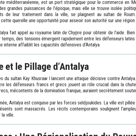
côte méditerranéenne, est un port stratégique pour le commerce en Mé
êt des grandes puissances de l’époque, mais elle se trouve isolée poli
ts de leur traitement dans la ville, se plaignent au sultan de Rou
s cette querelle une opportunité pour asseoir son autorité sur une région 
talya fait appel au royaume latin de Chypre pour obtenir de l’aide. Bie
r temps, des tensions émergent rapidement entre les défenseurs latins 
de interne affaiblit les capacités défensives d’Antalya.
 et le Pillage d’Antalya
s du sultan Kay Khusraw I lancent une attaque décisive contre Antalya
tre les défenseurs francs et grecs jouent un rôle crucial dans la chute
recs, mécontents de la domination franque, auraient secrètement souten
ée, Antalya est conquise par les forces seldjoukides. La ville est pillée 
ésents sont massacrés. Les récits contemporains soulignent l’ampleur
a ville.