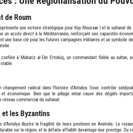
es : Une Régionalisation du Pouvo
at de Roum
eprésente une victoire stratégique pour Kay Khusraw I et le sultanat d
gne un accès direct à la Méditerranée, renforçant ses capacités écon
ent une base clé pour les futures campagnes militaires et un symbole d
tolie.
 confiée à Mubariz al-Din Ertoküş, un commandant fidèle au sultan, as
 stable.
hangement radical dans l’histoire d’Antalya. Sous contrôle seldjouki
e et économique. Bien que le pillage initial cause des dégâts import
le réseau commercial du sultanat.
 et les Byzantins
te d’Antalya illustre la fragilité de leurs positions en Anatolie. Le r
urable sur la région, et la défaite affaiblit davantage leur prestige. Du 