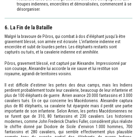
troupes indiennes, encerclées et démoralisées, commencent à se
désorganiser.
6. La Fin de la Bataille
Malgré la bravoure de Pôros, qui combat à dos d’éléphant jusqu’à être
gravement blessé, son armée est écrasée. L’infanterie indienne est
encerclée et subit de lourdes pertes. Les éléphants restants sont
capturés ou tués, et la cavalerie indienne est annihilée.
Pôros, gravement blessé, est capturé par Alexandre. Impressionné par
son courage, Alexandre lui accorde la vie sauve et lui restitue son
royaume, agrandi de territoires voisins.
Il est difficile d'estimer les pertes des deux camps, mais les Indiens
perdirent probablement toute leur cavalerie, beaucoup de leur infanterie et
plus de 100 éléphants de guerre. Arrien avance 20.000 fantassins et 3.000
cavaliers tués. En ce qui concerne les Macédoniens. Alexandre captura
plus de 80 éléphants, sa cavalerie fut épargnée mais il perdit une partie
importante de son infanterie. Selon Arrien, les pertes Macédoniennes ne
se furent que de 310, 80 fantassins et 230 cavaliers. Les historiens
modernes, comme John Frederick Charles Fuller, considèrent plus réaliste
le chiffre donné par Diodore de Sicile d'environ 1.000 hommes, 700
fantassins et 280 cavaliers, qui semble effectivement plus plausible
compte tenu du succès partiel des éléphants de guerre Indiens.