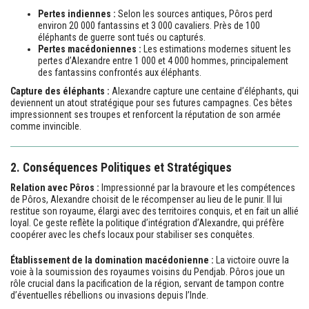
Pertes indiennes :
Selon les sources antiques, Pôros perd
environ 20 000 fantassins et 3 000 cavaliers. Près de 100
éléphants de guerre sont tués ou capturés.
Pertes macédoniennes :
Les estimations modernes situent les
pertes d’Alexandre entre 1 000 et 4 000 hommes, principalement
des fantassins confrontés aux éléphants.
Capture des éléphants :
Alexandre capture une centaine d’éléphants, qui
deviennent un atout stratégique pour ses futures campagnes. Ces bêtes
impressionnent ses troupes et renforcent la réputation de son armée
comme invincible.
2. Conséquences Politiques et Stratégiques
Relation avec Pôros :
Impressionné par la bravoure et les compétences
de Pôros, Alexandre choisit de le récompenser au lieu de le punir. Il lui
restitue son royaume, élargi avec des territoires conquis, et en fait un allié
loyal. Ce geste reflète la politique d’intégration d’Alexandre, qui préfère
coopérer avec les chefs locaux pour stabiliser ses conquêtes.
Établissement de la domination macédonienne :
La victoire ouvre la
voie à la soumission des royaumes voisins du Pendjab. Pôros joue un
rôle crucial dans la pacification de la région, servant de tampon contre
d’éventuelles rébellions ou invasions depuis l’Inde.