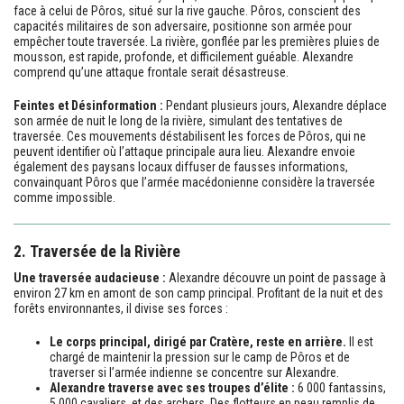
face à celui de Pôros, situé sur la rive gauche. Pôros, conscient des
capacités militaires de son adversaire, positionne son armée pour
empêcher toute traversée. La rivière, gonflée par les premières pluies de
mousson, est rapide, profonde, et difficilement guéable. Alexandre
comprend qu’une attaque frontale serait désastreuse.
Feintes et Désinformation :
Pendant plusieurs jours, Alexandre déplace
son armée de nuit le long de la rivière, simulant des tentatives de
traversée. Ces mouvements déstabilisent les forces de Pôros, qui ne
peuvent identifier où l’attaque principale aura lieu. Alexandre envoie
également des paysans locaux diffuser de fausses informations,
convainquant Pôros que l’armée macédonienne considère la traversée
comme impossible.
2. Traversée de la Rivière
Une traversée audacieuse :
Alexandre découvre un point de passage à
environ 27 km en amont de son camp principal. Profitant de la nuit et des
forêts environnantes, il divise ses forces :
Le corps principal, dirigé par Cratère, reste en arrière.
Il est
chargé de maintenir la pression sur le camp de Pôros et de
traverser si l’armée indienne se concentre sur Alexandre.
Alexandre traverse avec ses troupes d’élite :
6 000 fantassins,
5 000 cavaliers, et des archers. Des flotteurs en peau remplis de