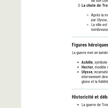
de son co
La chute de Troi
Après la mo
par Ulysse,
La ville es
nombreuses
Figures héroïque
La guerre met en lumière
Achille
, symbole 
Hector
, modèle d
Ulysse
, incarnat
interviennent dir
gloire et la fidélit
Historicité et dé
La guerre de Troi