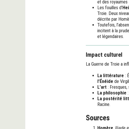
et des royaumes a
Les fouilles d’
Hei
Troie. Deux nivea
décrite par Homè
Toutefois, l’absen
incitent à la pru
et légendaires.
Impact culturel
La Guerre de Troie a inf
La littérature
: 
l’Énéide
de Virgil
L’art
: Fresques, 
La philosophie
:
La postérité lit
Racine.
Sources
Homère
,
Iliade
e