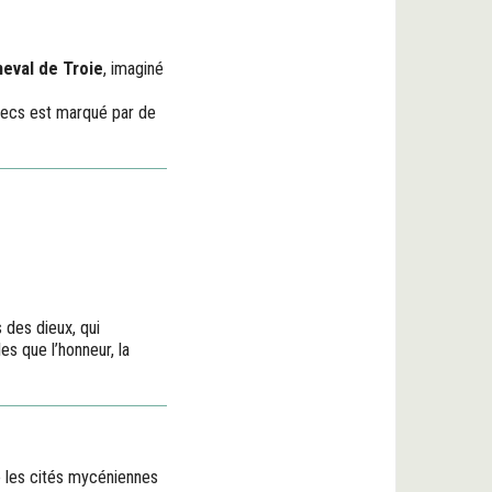
heval de Troie
, imaginé
 Grecs est marqué par de
s des dieux, qui
s que l’honneur, la
e les cités mycéniennes