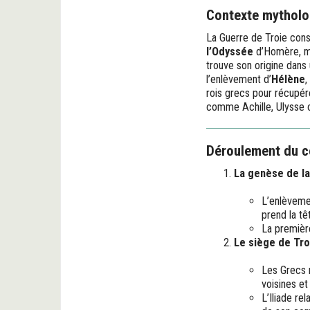
Contexte mytholog
La Guerre de Troie cons
l’Odyssée
d’Homère, ma
trouve son origine dans 
l’enlèvement d’
Hélène
,
rois grecs pour récupér
comme Achille, Ulysse 
Déroulement du co
La genèse de la
L’enlèveme
prend la tê
La première
Le siège de Troi
Les Grecs r
voisines e
L’Iliade rel