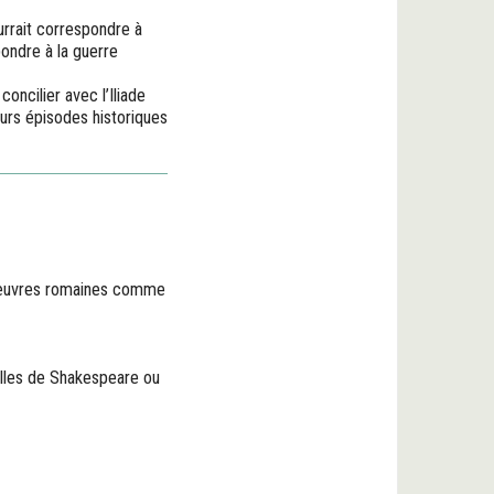
urrait correspondre à
pondre à la guerre
concilier avec l’Iliade
eurs épisodes historiques
, œuvres romaines comme
lles de Shakespeare ou