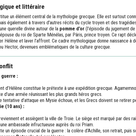
ique et littéraire
titue un élément central de la mythologie grecque. Elle est surtout co
is également à travers d'autres récits du cycle troyen et des tragédies
une querelle divine autour de la
pomme d’or
(l’épisode du jugement de P
 épouse du roi de Sparte Ménélas, par Pâris, prince troyen. Ce rapt déc
er Hélène et laver l’affront. Ce cadre mythologique donne naissance à d
ou Hector, devenues emblématiques de la culture grecque.
nflit
 guerre :
nt d’Hélène constitue le prétexte à une expédition grecque. Agamemno
te d’une armée réunissant les plus grands héros grecs.
 tentative d’attaque en Mysie échoue, et les Grecs doivent se retirer pe
e (10 ans) :
eviennent et assiègent la ville de Troie. Le siège est marqué par des rai
t une ambassade infructueuse auprès du roi Priam.
ate un épisode crucial de la guerre : la colère d’Achille, son retrait, puis