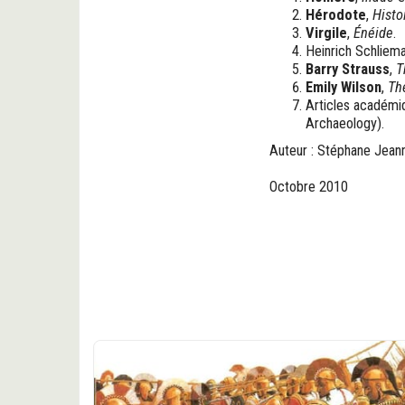
Hérodote
,
Histo
Virgile
,
Énéide
.
Heinrich Schliema
Barry Strauss
,
T
Emily Wilson
,
Th
Articles académiq
Archaeology).
Auteur : Stéphane Jean
Octobre 2010