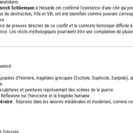
natoliens.
nrich Schliemann
à Hissarlik ont confirmé l’existence d’une cité qui po
ux de destruction, VIIa et VIh, ont été identifiés comme pouvant corres
re.
ce de preuves directes de ce conflit et le contexte historique difficile à 
dence. Les récits mythologiques pourraient être une compilation de plusi
luencé :
Épopées d’Homère, tragédies grecques (Eschyle, Sophocle, Euripide)
e.
sculptures et peintures représentant des scènes de la guerre.
 Réflexions sur l’héroïsme et la tragédie humaine.
téraire
: Reprises dans les œuvres médiévales et modernes, comme ce
t
Odyssée
.