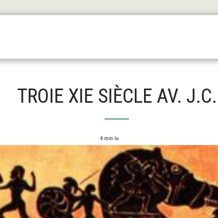
Les Origines
L'antiquité
Le Haut Moyen Äge
Le
TROIE XIE SIÈCLE AV. J.C.
4 min lu