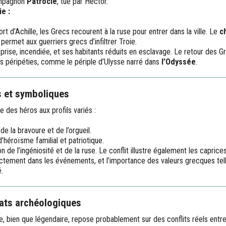
mpagnon
Patrocle
, tué par Hector.
e :
rt d’Achille, les Grecs recourent à la ruse pour entrer dans la ville. Le
c
 permet aux guerriers grecs d’infiltrer Troie.
t prise, incendiée, et ses habitants réduits en esclavage. Le retour des
 péripéties, comme le périple d’Ulysse narré dans
l’Odyssée
.
s et symboliques
 des héros aux profils variés :
de la bravoure et de l’orgueil.
’héroïsme familial et patriotique.
ion de l’ingéniosité et de la ruse. Le conflit illustre également les caprice
ectement dans les événements, et l’importance des valeurs grecques telle
é.
bats archéologiques
e, bien que légendaire, repose probablement sur des conflits réels entr