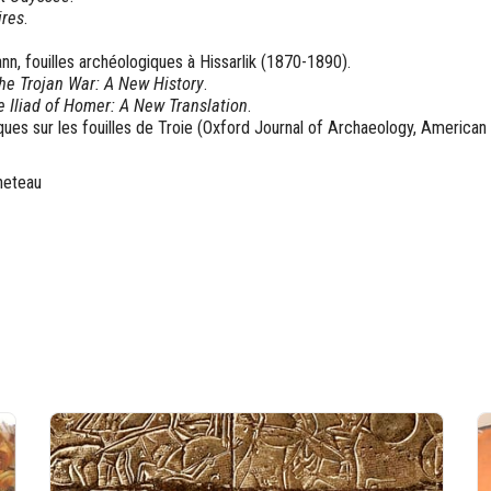
ires
.
nn, fouilles archéologiques à Hissarlik (1870-1890).
he Trojan War: A New History
.
e Iliad of Homer: A New Translation
.
ues sur les fouilles de Troie (Oxford Journal of Archaeology, American 
neteau