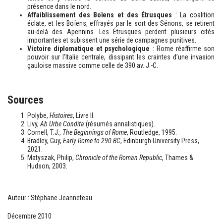
présence dans le nord.
Affaiblissement des Boïens et des Étrusques
: La coalition
éclate, et les Boïens, effrayés par le sort des Sénons, se retirent
au-delà des Apennins. Les Étrusques perdent plusieurs cités
importantes et subissent une série de campagnes punitives.
Victoire diplomatique et psychologique
: Rome réaffirme son
pouvoir sur l’Italie centrale, dissipant les craintes d’une invasion
gauloise massive comme celle de 390 av. J.-C.
Sources
Polybe,
Histoires
, Livre II.
Livy,
Ab Urbe Condita
(résumés annalistiques).
Cornell, T.J.,
The Beginnings of Rome
, Routledge, 1995.
Bradley, Guy,
Early Rome to 290 BC
, Edinburgh University Press,
2021.
Matyszak, Philip,
Chronicle of the Roman Republic
, Thames &
Hudson, 2003.
Auteur : Stéphane Jeanneteau
Décembre 2010