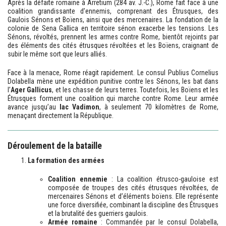
Après la défaite romaine à Arretium (284 av. J.-C.), Rome fait face à une
coalition grandissante d’ennemis, comprenant des Étrusques, des
Gaulois Sénons et Boïens, ainsi que des mercenaires. La fondation de la
colonie de Sena Gallica en territoire sénon exacerbe les tensions. Les
Sénons, révoltés, prennent les armes contre Rome, bientôt rejoints par
des éléments des cités étrusques révoltées et les Boïens, craignant de
subir le même sort que leurs alliés.
Face à la menace, Rome réagit rapidement. Le consul Publius Cornelius
Dolabella mène une expédition punitive contre les Sénons, les bat dans
l’
Ager Gallicus
, et les chasse de leurs terres. Toutefois, les Boïens et les
Étrusques forment une coalition qui marche contre Rome. Leur armée
avance jusqu’au
lac Vadimon
, à seulement 70 kilomètres de Rome,
menaçant directement la République.
Déroulement de la bataille
La formation des armées
Coalition ennemie
: La coalition étrusco-gauloise est
composée de troupes des cités étrusques révoltées, de
mercenaires Sénons et d’éléments boïens. Elle représente
une force diversifiée, combinant la discipline des Étrusques
et la brutalité des guerriers gaulois.
Armée romaine
: Commandée par le consul Dolabella,