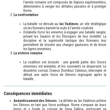
l’armée romaine est composée de légions expérimentées,
déterminées à venger les défaites passées et à protéger
Rome.
La confrontation
La bataille se déroule au
lac Vadimon
, un site stratégique
où les Romains barrent la route à l’armée coalisée.
Dolabella force les ennemis à engager une bataille rangée,
privant les Gaulois et les Étrusques de leur mobilité. La
discipline et la supériorité tactique des Romains leur
permettent de résister aux charges gauloises et de briser
les lignes ennemies.
La victoire romaine
La coalition est écrasée : une grande partie des forces
ennemies est anéantie, et les survivants se dispersent. Le
deuxième consul, Cnaeus Domitius Calvinus, intercepte et
détruit une autre force de Sénons regroupée après la
bataille.
Conséquences immédiates
Anéantissement des Sénons
: La défaite au lac Vadimon achève
les Sénons en tant que force politique. Rome s'empare de leurs
terres et y fonde la colonie de Sena Gallica, renforçant sa