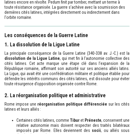
latines encore en révolte. Pedum finit par tomber, mettant un terme à
toute résistance organisée. La guerre s’achève avec la soumission des
dernières cités latines, intégrées directement ou indirectement dans
l'orbite romaine.
Les conséquences de la Guerre Latine
1. La dissolution de la Ligue Latine
La principale conséquence de la Guerre Latine (340-338 av. J.-C.) est la
dissolution de la Ligue Latine
, qui met fin à l’autonomie collective des
cités latines. Cet acte marque une étape clé dans l’expansion de la
République romaine, affirmant son autorité sur ses anciens alliés latins.
La Ligue, qui avait été une confédération militaire et politique établie pour
défendre les intérêts communs des cités latines, est dissoute pour éviter
toute résurgence d’opposition organisée contre Rome.
2. La réorganisation politique et administrative
Rome impose une
réorganisation politique différenciée
sur les cités
latines et leurs alliés :
Certaines cités latines, comme
Tibur
et
Préneste
, conservent une
relative autonomie mais doivent respecter des traités bilatéraux
imposés par Rome. Elles deviennent des
socii
, ou alliés sous