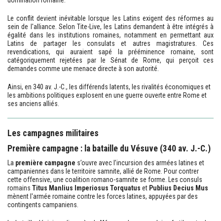
domination romaine.
Le conflit devient inévitable lorsque les Latins exigent des réformes au
sein de l'alliance. Selon Tite-Live, les Latins demandent à être intégrés à
égalité dans les institutions romaines, notamment en permettant aux
Latins de partager les consulats et autres magistratures. Ces
revendications, qui auraient sapé la prééminence romaine, sont
catégoriquement rejetées par le Sénat de Rome, qui perçoit ces
demandes comme une menace directe à son autorité.
Ainsi, en 340 av. J.-C., les différends latents, les rivalités économiques et
les ambitions politiques explosent en une guerre ouverte entre Rome et
ses anciens alliés.
Les campagnes militaires
Première campagne : la bataille du Vésuve (340 av. J.-C.)
La
première campagne
s’ouvre avec l’incursion des armées latines et
campaniennes dans le territoire samnite, allié de Rome. Pour contrer
cette offensive, une coalition romano-samnite se forme. Les consuls
romains
Titus Manlius Imperiosus Torquatus
et
Publius Decius Mus
mènent l'armée romaine contre les forces latines, appuyées par des
contingents campaniens.