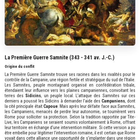
La Première Guerre Samnite (343 - 341 av. J.-C.)
Origine du conflit
La Première Guerre Samnite trouve ses racines dans les rivalités pour le
contrôle de la Campanie, une région fertile et stratégique du sud de l'Italie.
Les Samnites, peuple montagnard organisé en confédération tribale,
étendaient leur influence vers les plaines campaniennes, convoitant les
terres des
Sidicins
, un peuple local. L’attaque des Samnites sur ces
derniers a poussé les Sidicins à demander l’aide des
Campaniens
, dont
la cité principale était
Capoue
. Mais après leur défaite face aux Samnites,
les Campaniens, menacés de perdre leur autonomie, se tournèrent vers
Rome pour solliciter sa protection. Selon la tradition rapportée par Tite-
Live, les Campaniens se seraient soumis volontairement à Rome, offrant
leur territoire en échange d’une intervention militaire. Si cette version a pu
être embellie pour légitimer l’intervention romaine, il est certain que Rome
voyait dans cette alliance une opportunité de s’implanter dans une région