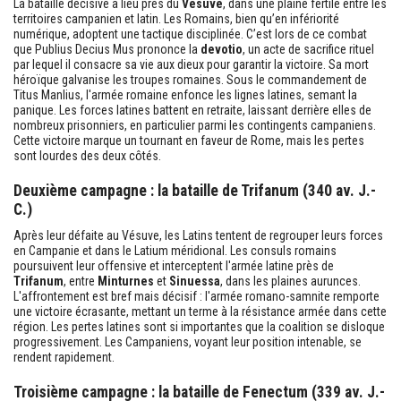
La bataille décisive a lieu près du
Vésuve
, dans une plaine fertile entre les
territoires campanien et latin. Les Romains, bien qu’en infériorité
numérique, adoptent une tactique disciplinée. C’est lors de ce combat
que Publius Decius Mus prononce la
devotio
, un acte de sacrifice rituel
par lequel il consacre sa vie aux dieux pour garantir la victoire. Sa mort
héroïque galvanise les troupes romaines. Sous le commandement de
Titus Manlius, l'armée romaine enfonce les lignes latines, semant la
panique. Les forces latines battent en retraite, laissant derrière elles de
nombreux prisonniers, en particulier parmi les contingents campaniens.
Cette victoire marque un tournant en faveur de Rome, mais les pertes
sont lourdes des deux côtés.
Deuxième campagne : la bataille de Trifanum (340 av. J.-
C.)
Après leur défaite au Vésuve, les Latins tentent de regrouper leurs forces
en Campanie et dans le Latium méridional. Les consuls romains
poursuivent leur offensive et interceptent l'armée latine près de
Trifanum
, entre
Minturnes
et
Sinuessa
, dans les plaines aurunces.
L'affrontement est bref mais décisif : l'armée romano-samnite remporte
une victoire écrasante, mettant un terme à la résistance armée dans cette
région. Les pertes latines sont si importantes que la coalition se disloque
progressivement. Les Campaniens, voyant leur position intenable, se
rendent rapidement.
Troisième campagne : la bataille de Fenectum (339 av. J.-