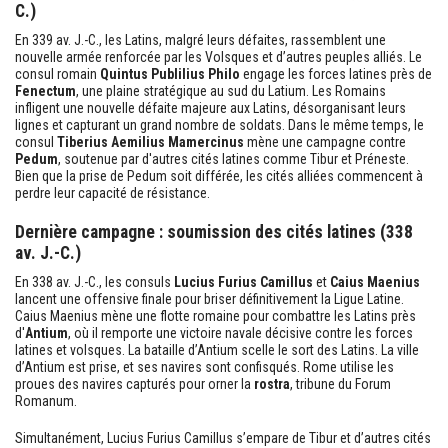
C.)
En 339 av. J.-C., les Latins, malgré leurs défaites, rassemblent une
nouvelle armée renforcée par les Volsques et d’autres peuples alliés. Le
consul romain
Quintus Publilius Philo
engage les forces latines près de
Fenectum
, une plaine stratégique au sud du Latium. Les Romains
infligent une nouvelle défaite majeure aux Latins, désorganisant leurs
lignes et capturant un grand nombre de soldats. Dans le même temps, le
consul
Tiberius Aemilius Mamercinus
mène une campagne contre
Pedum
, soutenue par d'autres cités latines comme Tibur et Préneste.
Bien que la prise de Pedum soit différée, les cités alliées commencent à
perdre leur capacité de résistance.
Dernière campagne : soumission des cités latines (338
av. J.-C.)
En 338 av. J.-C., les consuls
Lucius Furius Camillus
et
Caius Maenius
lancent une offensive finale pour briser définitivement la Ligue Latine.
Caius Maenius mène une flotte romaine pour combattre les Latins près
d'
Antium
, où il remporte une victoire navale décisive contre les forces
latines et volsques. La bataille d’Antium scelle le sort des Latins. La ville
d’Antium est prise, et ses navires sont confisqués. Rome utilise les
proues des navires capturés pour orner la
rostra
, tribune du Forum
Romanum.
Simultanément, Lucius Furius Camillus s’empare de Tibur et d’autres cités