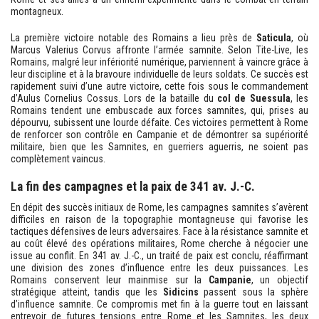
montagneux.
La première victoire notable des Romains a lieu près de
Saticula
, où
Marcus Valerius Corvus affronte l’armée samnite. Selon Tite-Live, les
Romains, malgré leur infériorité numérique, parviennent à vaincre grâce à
leur discipline et à la bravoure individuelle de leurs soldats. Ce succès est
rapidement suivi d’une autre victoire, cette fois sous le commandement
d’Aulus Cornelius Cossus. Lors de la bataille du
col de Suessula
, les
Romains tendent une embuscade aux forces samnites, qui, prises au
dépourvu, subissent une lourde défaite. Ces victoires permettent à Rome
de renforcer son contrôle en Campanie et de démontrer sa supériorité
militaire, bien que les Samnites, en guerriers aguerris, ne soient pas
complètement vaincus.
La fin des campagnes et la paix de 341 av. J.-C.
En dépit des succès initiaux de Rome, les campagnes samnites s’avèrent
difficiles en raison de la topographie montagneuse qui favorise les
tactiques défensives de leurs adversaires. Face à la résistance samnite et
au coût élevé des opérations militaires, Rome cherche à négocier une
issue au conflit. En 341 av. J.-C., un traité de paix est conclu, réaffirmant
une division des zones d’influence entre les deux puissances. Les
Romains conservent leur mainmise sur la
Campanie
, un objectif
stratégique atteint, tandis que les
Sidicins
passent sous la sphère
d’influence samnite. Ce compromis met fin à la guerre tout en laissant
entrevoir de futures tensions entre Rome et les Samnites, les deux