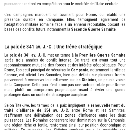
puissances restant en compétition pour le contrôle de l’Italie centrale.
Ces campagnes marquent un tournant pour Rome, qui établit une
présence durable en Campanie. Elles témoignent également de
l’adaptation militaire romaine face à un ennemi redoutable, posant les
bases des conflits futurs, notamment la
Seconde Guerre Samnite
.
La paix de 341 av. J.-C. : Une trêve stratégique
La
paix de 341 av. J.-C.
met un terme à la
Première Guerre Samnite
après trois années de conflit intense. Ce traité est avant tout une
reconnaissance mutuelle des forces et des intérêts géopolitiques. Pour
Rome, l’objectif principal de sécuriser la
Campanie
, notamment la ville de
Capoue, est atteint. Les Samnites, bien que défaits sur plusieurs fronts,
parviennent à conserver leur influence sur les
Sidicins
, un peuple voisin
de la Campanie. Cette paix n’est donc pas une victoire totale pour Rome,
mais plutôt un compromis pragmatique visant à éviter une guerre
prolongée dans un contexte stratégique complexe.
Selon Tite-Live, les termes de la paix impliquent le
renouvellement du
traité d’alliance de 354 av. J.-C.
entre Rome et les Samnites,
réaffirmant une délimitation des zones d’influence entre les deux
puissances. Les Romains conservent leur domination sur la Campanie,
une région riche et fertile, renforçant ainsi leur position économique et