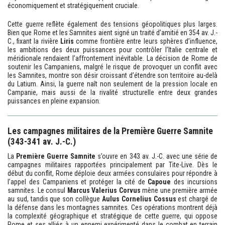
économiquement et stratégiquement cruciale.
Cette guerre reflète également des tensions géopolitiques plus larges.
Bien que Rome et les Samnites aient signé un traité d’amitié en 354 av. J.-
C., fixant la rivière
Liris
comme frontière entre leurs sphères d’influence,
les ambitions des deux puissances pour contrôler l’Italie centrale et
méridionale rendaient l’affrontement inévitable. La décision de Rome de
soutenir les Campaniens, malgré le risque de provoquer un conflit avec
les Samnites, montre son désir croissant d’étendre son territoire au-delà
du Latium. Ainsi, la guerre naît non seulement de la pression locale en
Campanie, mais aussi de la rivalité structurelle entre deux grandes
puissances en pleine expansion.
Les campagnes militaires de la Première Guerre Samnite
(343-341 av. J.-C.)
La
Première Guerre Samnite
s’ouvre en 343 av. J.-C. avec une série de
campagnes militaires rapportées principalement par Tite-Live. Dès le
début du conflit, Rome déploie deux armées consulaires pour répondre à
l’appel des Campaniens et protéger la cité de
Capoue
des incursions
samnites. Le consul
Marcus Valerius Corvus
mène une première armée
au sud, tandis que son collègue
Aulus Cornelius Cossus
est chargé de
la défense dans les montagnes samnites. Ces opérations montrent déjà
la complexité géographique et stratégique de cette guerre, qui oppose
Rome et ses alliés à un ennemi expérimenté dans le combat en terrain