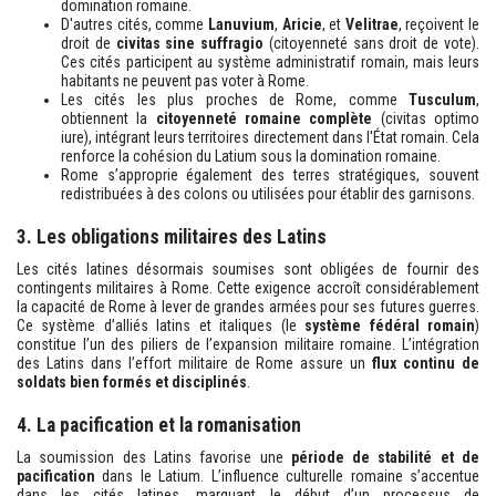
domination romaine.
D'autres cités, comme
Lanuvium
,
Aricie
, et
Velitrae
, reçoivent le
droit de
civitas sine suffragio
(citoyenneté sans droit de vote).
Ces cités participent au système administratif romain, mais leurs
habitants ne peuvent pas voter à Rome.
Les cités les plus proches de Rome, comme
Tusculum
,
obtiennent la
citoyenneté romaine complète
(civitas optimo
iure), intégrant leurs territoires directement dans l'État romain. Cela
renforce la cohésion du Latium sous la domination romaine.
Rome s’approprie également des terres stratégiques, souvent
redistribuées à des colons ou utilisées pour établir des garnisons.
3. Les obligations militaires des Latins
Les cités latines désormais soumises sont obligées de fournir des
contingents militaires à Rome. Cette exigence accroît considérablement
la capacité de Rome à lever de grandes armées pour ses futures guerres.
Ce système d’alliés latins et italiques (le
système fédéral romain
)
constitue l’un des piliers de l’expansion militaire romaine. L’intégration
des Latins dans l’effort militaire de Rome assure un
flux continu de
soldats bien formés et disciplinés
.
4. La pacification et la romanisation
La soumission des Latins favorise une
période de stabilité et de
pacification
dans le Latium. L’influence culturelle romaine s’accentue
dans les cités latines, marquant le début d’un processus de