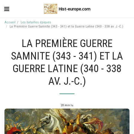
Hist-europe.com
Accueil
Les batailles épiques
La Première Guerre Samnite (343 - 341) et la Guerre Latine (340 - 338 av. J.-C.)
LA PREMIÈRE GUERRE
SAMNITE (343 - 341) ET LA
GUERRE LATINE (340 - 338
AV. J.-C.)
20 min lu