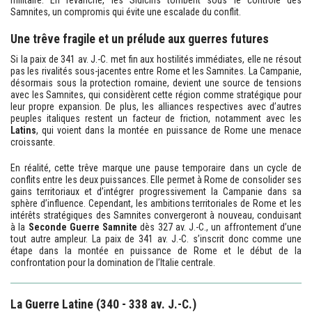
militaire. En revanche, les Sidicins tombent sous le contrôle des
Samnites, un compromis qui évite une escalade du conflit.
Une trêve fragile et un prélude aux guerres futures
Si la paix de 341 av. J.-C. met fin aux hostilités immédiates, elle ne résout
pas les rivalités sous-jacentes entre Rome et les Samnites. La Campanie,
désormais sous la protection romaine, devient une source de tensions
avec les Samnites, qui considèrent cette région comme stratégique pour
leur propre expansion. De plus, les alliances respectives avec d’autres
peuples italiques restent un facteur de friction, notamment avec les
Latins
, qui voient dans la montée en puissance de Rome une menace
croissante.
En réalité, cette trêve marque une pause temporaire dans un cycle de
conflits entre les deux puissances. Elle permet à Rome de consolider ses
gains territoriaux et d’intégrer progressivement la Campanie dans sa
sphère d’influence. Cependant, les ambitions territoriales de Rome et les
intérêts stratégiques des Samnites convergeront à nouveau, conduisant
à la
Seconde Guerre Samnite
dès 327 av. J.-C., un affrontement d’une
tout autre ampleur. La paix de 341 av. J.-C. s’inscrit donc comme une
étape dans la montée en puissance de Rome et le début de la
confrontation pour la domination de l’Italie centrale.
La Guerre Latine (340 - 338 av. J.-C.)