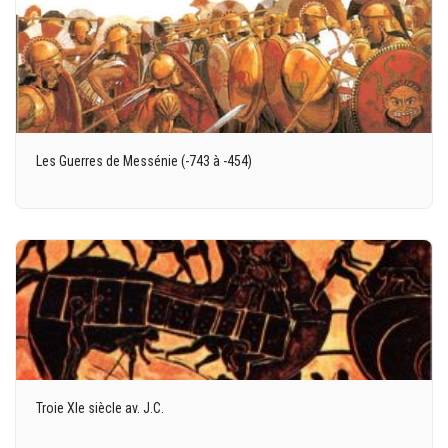
Les Guerres de Messénie (-743 à -454)
Troie XIe siècle av. J.C.