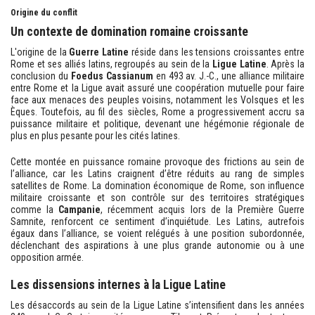
Origine du conflit
Un contexte de domination romaine croissante
L'origine de la
Guerre Latine
réside dans les tensions croissantes entre
Rome et ses alliés latins, regroupés au sein de la
Ligue Latine
. Après la
conclusion du
Foedus Cassianum
en 493 av. J.-C., une alliance militaire
entre Rome et la Ligue avait assuré une coopération mutuelle pour faire
face aux menaces des peuples voisins, notamment les Volsques et les
Èques. Toutefois, au fil des siècles, Rome a progressivement accru sa
puissance militaire et politique, devenant une hégémonie régionale de
plus en plus pesante pour les cités latines.
Cette montée en puissance romaine provoque des frictions au sein de
l’alliance, car les Latins craignent d’être réduits au rang de simples
satellites de Rome. La domination économique de Rome, son influence
militaire croissante et son contrôle sur des territoires stratégiques
comme la
Campanie
, récemment acquis lors de la Première Guerre
Samnite, renforcent ce sentiment d’inquiétude. Les Latins, autrefois
égaux dans l’alliance, se voient relégués à une position subordonnée,
déclenchant des aspirations à une plus grande autonomie ou à une
opposition armée.
Les dissensions internes à la Ligue Latine
Les désaccords au sein de la Ligue Latine s’intensifient dans les années