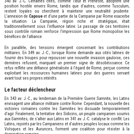
340 av. J.-C. Certaines cités, comme Tibur et Préneste, adoptent une
position hostile envers Rome, tandis que d'autres, comme Tusculum,
restent loyales ou cherchent à maintenir une neutralité prudente.
L’annexion de
Capoue
et d’une partie de la Campanie par Rome exacerbe
la situation. La Campanie, région riche et stratégique, était
traditionnellement sous l’influence latine. Le passage de ces territoires
sous contrôle romain renforce l’impression que Rome monopolise les
bénéfices de l’alliance.
En parallèle, des tensions émergent concernant les contributions
militaires. En 349 av. J.-C., lorsque Rome demande aux cités latines de
fournir des troupes pour repousser une nouvelle invasion gauloise, ces
dernières refusent, marquant un premier signe de désobéissance. Ce
refus reflète une défiance généralisée à l'égard de Rome, perçue comme
exploitant les ressources humaines latines pour des guerres servant
avant tout ses propres intérêts.
Le facteur déclencheur
En 343 av. J.-C., au lendemain de la Première Guerre Samnite, les Latins
envisagent une alliance militaire contre Rome. Cependant, la nouvelle des
victoires romaines contre les Samnites les dissuade temporairement
d’agir. Finalement, la tentative des Sidicins, un peuple campanien soumis
aux Samnites, de s’allier aux Latins en 341 av. J.-C. catalyse le conflit. Les
Latins, rejoints par les Campaniens et d'autres peuples locaux comme les
Volsques et les Aurunces, forment une coalition pour résister à la