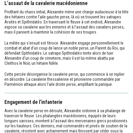
L’assaut de la cavalerie macédonienne
Profitant du chaos initial, Alexandre mène une charge audacieuse à la tête
des hétaires contre l’aile gauche perse, là où se trouvent les satrapes
Arsitès et Spithridatès. En traversant le fleuve à cet endroit, Alexandre
expose sa cavalerie aux tirs ennemis et à l’assaut des cavaliers perses,
mais il parvient à maintenir la cohésion de ses troupes.
La mêlée qui s’ensuit est féroce. Alexandre engage personnellement le
combat et abat d’un coup de lance un noble perse, un Parent du Roi, qui
défendait Spithridatès. Le satrape Spithridatès tente alors de tuer
Alexandre d’un coup de cimeterre, mais il est lui-même abattu par
Cleithos le Noir, un hétaire fidèle.
Cette percée désorganise la cavalerie perse, qui commence à se replier
en désordre. La cavalerie thessalienne et péonienne commandée par
Parménion attaque alors l’aile droite perse, amplifiant la panique.
Engagement de l’infanterie
Avec la cavalerie perse en déroute, Alexandre ordonne à sa phalange de
traverser le fleuve. Les phalangites macédoniens, équipés de leurs
longues sarisses, montent à l’assaut des mercenaires grecs positionnés
sur les hauteurs. Ces derniers, mal commandés et privés de soutien de la
cavalerie, résistent avec acharnement mais finissent par céder sous la