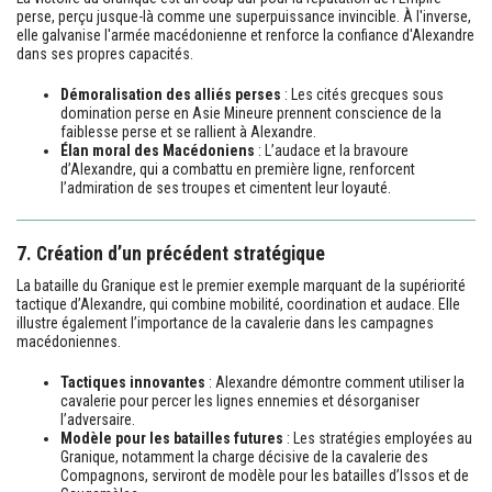
perse, perçu jusque-là comme une superpuissance invincible. À l'inverse,
elle galvanise l'armée macédonienne et renforce la confiance d'Alexandre
dans ses propres capacités.
Démoralisation des alliés perses
: Les cités grecques sous
domination perse en Asie Mineure prennent conscience de la
faiblesse perse et se rallient à Alexandre.
Élan moral des Macédoniens
: L’audace et la bravoure
d’Alexandre, qui a combattu en première ligne, renforcent
l’admiration de ses troupes et cimentent leur loyauté.
7. Création d’un précédent stratégique
La bataille du Granique est le premier exemple marquant de la supériorité
tactique d’Alexandre, qui combine mobilité, coordination et audace. Elle
illustre également l’importance de la cavalerie dans les campagnes
macédoniennes.
Tactiques innovantes
: Alexandre démontre comment utiliser la
cavalerie pour percer les lignes ennemies et désorganiser
l’adversaire.
Modèle pour les batailles futures
: Les stratégies employées au
Granique, notamment la charge décisive de la cavalerie des
Compagnons, serviront de modèle pour les batailles d’Issos et de