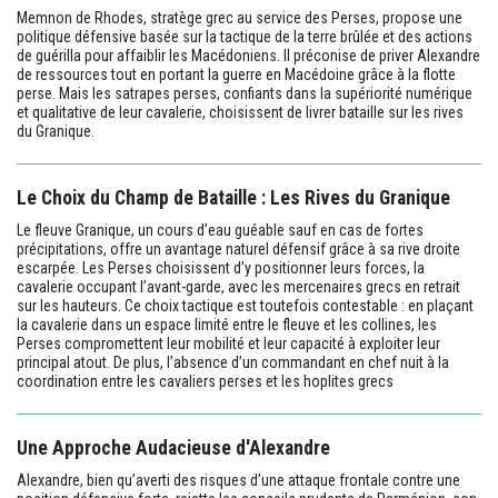
Memnon de Rhodes, stratège grec au service des Perses, propose une
politique défensive basée sur la tactique de la terre brûlée et des actions
de guérilla pour affaiblir les Macédoniens. Il préconise de priver Alexandre
de ressources tout en portant la guerre en Macédoine grâce à la flotte
perse. Mais les satrapes perses, confiants dans la supériorité numérique
et qualitative de leur cavalerie, choisissent de livrer bataille sur les rives
du Granique.
Le Choix du Champ de Bataille : Les Rives du Granique
Le fleuve Granique, un cours d’eau guéable sauf en cas de fortes
précipitations, offre un avantage naturel défensif grâce à sa rive droite
escarpée. Les Perses choisissent d’y positionner leurs forces, la
cavalerie occupant l’avant-garde, avec les mercenaires grecs en retrait
sur les hauteurs. Ce choix tactique est toutefois contestable : en plaçant
la cavalerie dans un espace limité entre le fleuve et les collines, les
Perses compromettent leur mobilité et leur capacité à exploiter leur
principal atout. De plus, l’absence d’un commandant en chef nuit à la
coordination entre les cavaliers perses et les hoplites grecs
Une Approche Audacieuse d'Alexandre
Alexandre, bien qu’averti des risques d’une attaque frontale contre une