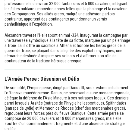
professionnelle d’environ 32 000 fantassins et 5 000 cavaliers, intégrant
les élites militaires macédoniennes telles que la phalange et la cavalerie
des Compagnons. Ses alliés grecs, malgré une adhésion parfois
contrainte, apportent des contingents pour donner un vernis
panhellénique à l’expédition.
Alexandre traverse l’Hellespont en mai -334, inaugurant la campagne par
une traversée symbolique à la tête de sa flotte, marquée par un pèlerinage
à Troie. Là, il offre un sacrifice à Athéna et honore les héros grecs de la
guerre de Troie, se plaçant dans la lignée des exploits mythiques, une
démarche destinée à inspirer ses soldats et à affirmer son rôle de
continuateur de la tradition héroïque grecque.
L'Armée Perse : Désunion et Défis
De son côté, l’Empire perse, dirigé par Darius III, sous-estime initialement
l’offensive macédonienne. Darius, ne percevant qu’une menace régionale,
délègue la défense de l’Asie Mineure à ses satrapes locaux. Ces derniers,
parmi lesquels Arsitès (satrape de Phrygie hellespontique), Spithridatès
(satrape de Lydie) et Memnon de Rhodes (chef des mercenaires grecs),
regroupent leurs forces près du fleuve Granique. Cette armée perse se
compose de 20 000 cavaliers et 18 000 mercenaires grecs, mais elle
souffre d’un commandement fragmenté et d’une absence de stratégie
unifiée.