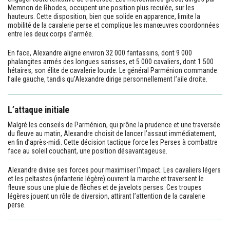
Memnon de Rhodes, occupent une position plus reculée, sur les
hauteurs. Cette disposition, bien que solide en apparence, limite la
mobilité de la cavalerie perse et complique les manœuvres coordonnées
entre les deux corps d'armée.
En face, Alexandre aligne environ 32 000 fantassins, dont 9 000
phalangites armés des longues sarisses, et 5 000 cavaliers, dont 1 500
hétaires, son élite de cavalerie lourde. Le général Parménion commande
l’aile gauche, tandis qu’Alexandre dirige personnellement l’aile droite.
L’attaque initiale
Malgré les conseils de Parménion, qui prône la prudence et une traversée
du fleuve au matin, Alexandre choisit de lancer l’assaut immédiatement,
en fin d’après-midi. Cette décision tactique force les Perses à combattre
face au soleil couchant, une position désavantageuse.
Alexandre divise ses forces pour maximiser l’impact. Les cavaliers légers
et les peltastes (infanterie légère) ouvrent la marche et traversent le
fleuve sous une pluie de flèches et de javelots perses. Ces troupes
légères jouent un rôle de diversion, attirant l’attention de la cavalerie
perse.