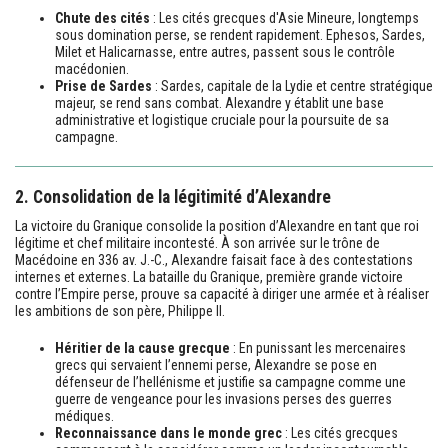
Chute des cités
: Les cités grecques d'Asie Mineure, longtemps
sous domination perse, se rendent rapidement. Ephesos, Sardes,
Milet et Halicarnasse, entre autres, passent sous le contrôle
macédonien.
Prise de Sardes
: Sardes, capitale de la Lydie et centre stratégique
majeur, se rend sans combat. Alexandre y établit une base
administrative et logistique cruciale pour la poursuite de sa
campagne.
2. Consolidation de la légitimité d’Alexandre
La victoire du Granique consolide la position d’Alexandre en tant que roi
légitime et chef militaire incontesté. À son arrivée sur le trône de
Macédoine en 336 av. J.-C., Alexandre faisait face à des contestations
internes et externes. La bataille du Granique, première grande victoire
contre l’Empire perse, prouve sa capacité à diriger une armée et à réaliser
les ambitions de son père, Philippe II.
Héritier de la cause grecque
: En punissant les mercenaires
grecs qui servaient l’ennemi perse, Alexandre se pose en
défenseur de l’hellénisme et justifie sa campagne comme une
guerre de vengeance pour les invasions perses des guerres
médiques.
Reconnaissance dans le monde grec
: Les cités grecques