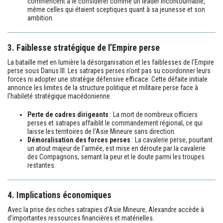
commencent à le considérer comme un leader incontournable,
même celles qui étaient sceptiques quant à sa jeunesse et son
ambition.
3. Faiblesse stratégique de l’Empire perse
La bataille met en lumière la désorganisation et les faiblesses de l'Empire
perse sous Darius III. Les satrapes perses n’ont pas su coordonner leurs
forces ni adopter une stratégie défensive efficace. Cette défaite initiale
annonce les limites de la structure politique et militaire perse face à
l’habileté stratégique macédonienne.
Perte de cadres dirigeants
: La mort de nombreux officiers
perses et satrapes affaiblit le commandement régional, ce qui
laisse les territoires de l’Asie Mineure sans direction.
Démoralisation des forces perses
: La cavalerie perse, pourtant
un atout majeur de l'armée, est mise en déroute par la cavalerie
des Compagnons, semant la peur et le doute parmi les troupes
restantes.
4. Implications économiques
Avec la prise des riches satrapies d’Asie Mineure, Alexandre accède à
d’importantes ressources financières et matérielles.