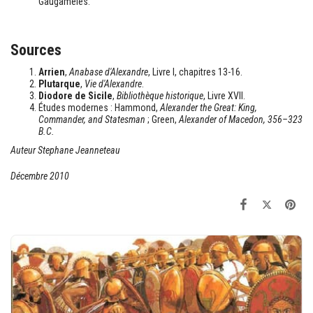
Gaugamèles.
Sources
Arrien
,
Anabase d'Alexandre
, Livre I, chapitres 13-16.
Plutarque
,
Vie d'Alexandre
.
Diodore de Sicile
,
Bibliothèque historique
, Livre XVII.
Études modernes : Hammond,
Alexander the Great: King,
Commander, and Statesman
; Green,
Alexander of Macedon, 356–323
B.C.
Auteur Stephane Jeanneteau
Décembre 2010