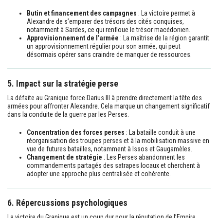
Butin et financement des campagnes
: La victoire permet à
Alexandre de s’emparer des trésors des cités conquises,
notamment à Sardes, ce qui renfloue le trésor macédonien.
Approvisionnement de l’armée
: La maîtrise de la région garantit
un approvisionnement régulier pour son armée, qui peut
désormais opérer sans craindre de manquer de ressources.
5. Impact sur la stratégie perse
La défaite au Granique force Darius III à prendre directement la tête des
armées pour affronter Alexandre. Cela marque un changement significatif
dans la conduite de la guerre par les Perses.
Concentration des forces perses
: La bataille conduit à une
réorganisation des troupes perses et à la mobilisation massive en
vue de futures batailles, notamment à Issos et Gaugamèles.
Changement de stratégie
: Les Perses abandonnent les
commandements partagés des satrapes locaux et cherchent à
adopter une approche plus centralisée et cohérente.
6. Répercussions psychologiques
La victoire du Granique est un coup dur pour la réputation de l’Empire