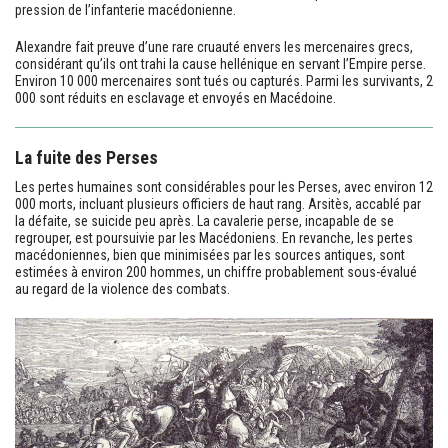
pression de l’infanterie macédonienne.
Alexandre fait preuve d’une rare cruauté envers les mercenaires grecs,
considérant qu’ils ont trahi la cause hellénique en servant l’Empire perse.
Environ 10 000 mercenaires sont tués ou capturés. Parmi les survivants, 2
000 sont réduits en esclavage et envoyés en Macédoine.
La fuite des Perses
Les pertes humaines sont considérables pour les Perses, avec environ 12
000 morts, incluant plusieurs officiers de haut rang. Arsitès, accablé par
la défaite, se suicide peu après. La cavalerie perse, incapable de se
regrouper, est poursuivie par les Macédoniens. En revanche, les pertes
macédoniennes, bien que minimisées par les sources antiques, sont
estimées à environ 200 hommes, un chiffre probablement sous-évalué
au regard de la violence des combats.