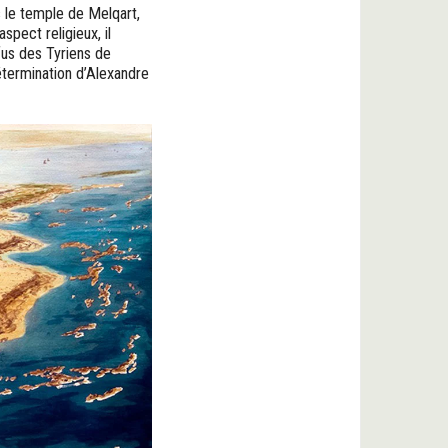
s le temple de Melqart,
aspect religieux, il
fus des Tyriens de
étermination d’Alexandre