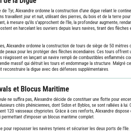
n de la Digue
e de Tyr, Alexandre ordonne la construction d'une digue reliant le contine
travaillent jour et nuit, utilisant des pierres, du bois et de la terre po
, à mesure qu'ils s'approchent de l'île, la profondeur augmente, rendan
ipostent en harcelant les ouvriers depuis leurs navires, tirant des flèches
es, Alexandre ordonne la construction de tours de siège de 50 mètres 
 de peaux pour les protéger des flèches incendiaires. Ces tours offrent 
ns réagissent en lançant un navire rempli de combustibles enflammés con
endie massif qui détruit les tours et endommage la structure. Malgré c
ait reconstruire la digue avec des défenses supplémentaires.
vals et Blocus Maritime
eule ne suffira pas, Alexandre décide de constituer une flotte pour encerc
lusieurs cités phéniciennes, dont Sidon et Byblos, se sont ralliées à lui.
utent 120 vaisseaux chypriotes. Grâce à ces renforts, Alexandre dispose 
lui permettant d’imposer un blocus maritime complet.
te pour repousser les navires tyriens et sécuriser les deux ports de l’île