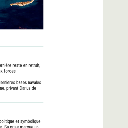
nière reste en retrait,
ux forces
dernières bases navales
ne, privant Darius de
politique et symbolique.
on. Sa prise marque un