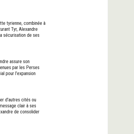
otte tyrienne, combinée à
turant Tyr, Alexandre
 la sécurisation de ses
andre assure son
tenues par les Perses
ial pour l’expansion
er d'autres cités ou
 message clair à ses
lexandre de consolider