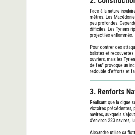
2. Constructio
Face à la nature insulair
mètres. Les Macédoniens 
peu profondes. Cependant
difficiles. Les Tyriens r
projectiles enflammés.
Pour contrer ces attaqu
balistes et recouvertes
ouvriers, mais les Tyrie
de feu" provoque un inc
redouble d’efforts et f
3. Renforts Na
Réalisant que la digue s
victoires précédentes, p
navires, auxquels s’ajo
d’environ 223 navires, 
Alexandre utilise sa flot