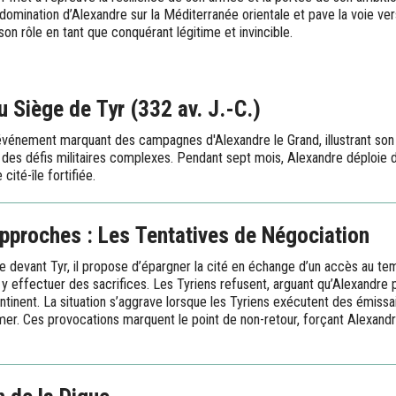
 domination d’Alexandre sur la Méditerranée orientale et pave la voie ve
on rôle en tant que conquérant légitime et invincible.
 Siège de Tyr (332 av. J.-C.)
événement marquant des campagnes d'Alexandre le Grand, illustrant son 
 des défis militaires complexes. Pendant sept mois, Alexandre déploie d
ité-île fortifiée.
pproches : Les Tentatives de Négociation
e devant Tyr, il propose d’épargner la cité en échange d’un accès au tem
our y effectuer des sacrifices. Les Tyriens refusent, arguant qu’Alexandre
ontinent. La situation s’aggrave lorsque les Tyriens exécutent des émis
a mer. Ces provocations marquent le point de non-retour, forçant Alexand