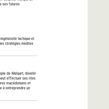
rs ses futures
ingéniosité tactique et
es stratégies inédites
ple de Melqart, divinité
 peut effectuer ses rites
saires macédoniens et
re à entreprendre un