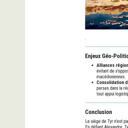
.
Enjeux Géo-Politi
Alliances région
évitant de s’oppo
macédoniennes.
Consolidation d
perses dans la ré
tout appui logisti
Conclusion
Le siège de Tyr n’est p
En défiant Alexandre, T