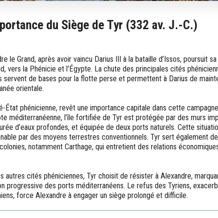
portance du Siège de Tyr (332 av. J.-C.)
re le Grand, après avoir vaincu Darius III à la bataille d’Issos, poursuit 
d, vers la Phénicie et l’Égypte. La chute des principales cités phénicien
s servent de bases pour la flotte perse et permettent à Darius de maint
anée orientale.
cité-État phénicienne, revêt une importance capitale dans cette campagne
ôte méditerranéenne, l’île fortifiée de Tyr est protégée par des murs i
urée d’eaux profondes, et équipée de deux ports naturels. Cette situati
nable par des moyens terrestres conventionnels. Tyr sert également de l
colonies, notamment Carthage, qui entretient des relations économiques 
 autres cités phéniciennes, Tyr choisit de résister à Alexandre, marqua
n progressive des ports méditerranéens. Le refus des Tyriens, exacerb
s, force Alexandre à engager un siège prolongé et difficile.