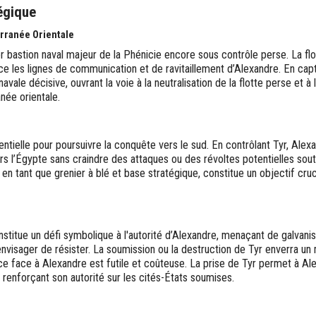
égique
erranée Orientale
r bastion naval majeur de la Phénicie encore sous contrôle perse. La fl
ce les lignes de communication et de ravitaillement d’Alexandre. En cap
vale décisive, ouvrant la voie à la neutralisation de la flotte perse et à
née orientale.
ntielle pour poursuivre la conquête vers le sud. En contrôlant Tyr, Alex
s l’Égypte sans craindre des attaques ou des révoltes potentielles sou
 en tant que grenier à blé et base stratégique, constitue un objectif cruc
stitue un défi symbolique à l'autorité d’Alexandre, menaçant de galvanis
envisager de résister. La soumission ou la destruction de Tyr enverra un
nce face à Alexandre est futile et coûteuse. La prise de Tyr permet à A
é, renforçant son autorité sur les cités-États soumises.