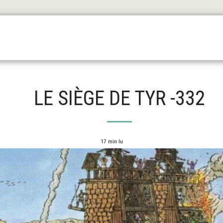
Les Origines
L'antiquité
Le Haut Moyen Äge
Le
LE SIÈGE DE TYR -332
17 min lu