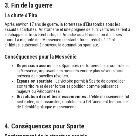
3. Fin de la guerre
La chute d’Eira
Après environ 17 ans de guerre, la forteresse d’Eira tomba sous les
assauts spartiates. Aristomène et une poignée de survivants réussirent à
s’échapper et trouvèrent refuge à Arcadie ou à Rhodes, où il finit ses
jours. La majorité des Messéniens restants furent réduits à l’état
d’Hilotes, subissant à nouveau la domination spartiate.
Conséquences pour la Messénie
Répression accrue :
Les Spartiates renforcèrent leur contrôle sur
la Messénie, imposant des mesures encore plus sévères pour
prévenir de nouvelles révoltes.
Expansion spartiate :
La victoire permit à Sparte de consolider
son territoire et de renforcer sa position comme puissance
majeure du Péloponnèse.
Dissolution des élites messéniennes :
L’élite messénienne fut
soit exilée, soit assimilée, contribuant à l’effacement temporaire
de l’identité politique messénienne.
4. Conséquences pour Sparte