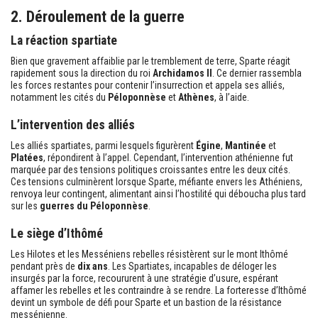
2. Déroulement de la guerre
La réaction spartiate
Bien que gravement affaiblie par le tremblement de terre, Sparte réagit
rapidement sous la direction du roi
Archidamos II
. Ce dernier rassembla
les forces restantes pour contenir l’insurrection et appela ses alliés,
notamment les cités du
Péloponnèse
et
Athènes
, à l’aide.
L’intervention des alliés
Les alliés spartiates, parmi lesquels figurèrent
Égine
,
Mantinée
et
Platées
, répondirent à l’appel. Cependant, l’intervention athénienne fut
marquée par des tensions politiques croissantes entre les deux cités.
Ces tensions culminèrent lorsque Sparte, méfiante envers les Athéniens,
renvoya leur contingent, alimentant ainsi l’hostilité qui déboucha plus tard
sur les
guerres du Péloponnèse
.
Le siège d’Ithômé
Les Hilotes et les Messéniens rebelles résistèrent sur le mont Ithômé
pendant près de
dix ans
. Les Spartiates, incapables de déloger les
insurgés par la force, recoururent à une stratégie d’usure, espérant
affamer les rebelles et les contraindre à se rendre. La forteresse d’Ithômé
devint un symbole de défi pour Sparte et un bastion de la résistance
messénienne.