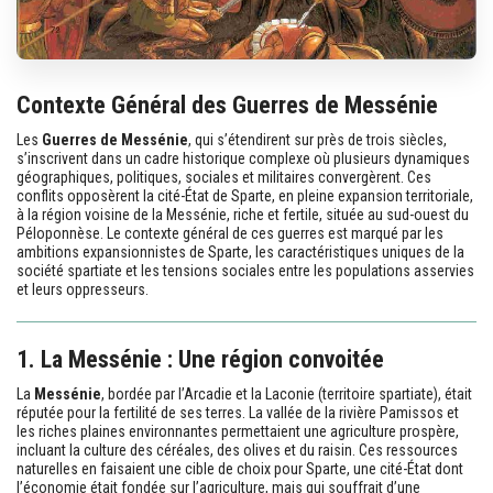
Contexte Général des Guerres de Messénie
Les
Guerres de Messénie
, qui s’étendirent sur près de trois siècles,
s’inscrivent dans un cadre historique complexe où plusieurs dynamiques
géographiques, politiques, sociales et militaires convergèrent. Ces
conflits opposèrent la cité-État de Sparte, en pleine expansion territoriale,
à la région voisine de la Messénie, riche et fertile, située au sud-ouest du
Péloponnèse. Le contexte général de ces guerres est marqué par les
ambitions expansionnistes de Sparte, les caractéristiques uniques de la
société spartiate et les tensions sociales entre les populations asservies
et leurs oppresseurs.
1. La Messénie : Une région convoitée
La
Messénie
, bordée par l’Arcadie et la Laconie (territoire spartiate), était
réputée pour la fertilité de ses terres. La vallée de la rivière Pamissos et
les riches plaines environnantes permettaient une agriculture prospère,
incluant la culture des céréales, des olives et du raisin. Ces ressources
naturelles en faisaient une cible de choix pour Sparte, une cité-État dont
l’économie était fondée sur l’agriculture, mais qui souffrait d’une