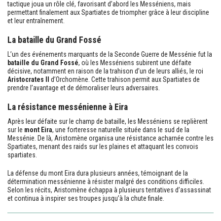
tactique joua un rôle clé, favorisant d’abord les Messéniens, mais
permettant finalement aux Spartiates de triompher grâce à leur discipline
et leur entraînement.
La bataille du Grand Fossé
L’un des événements marquants de la Seconde Guerre de Messénie fut la
bataille du Grand Fossé
, où les Messéniens subirent une défaite
décisive, notamment en raison de la trahison d’un de leurs alliés, le roi
Aristocrates II
d’Orchomène. Cette trahison permit aux Spartiates de
prendre l’avantage et de démoraliser leurs adversaires.
La résistance messénienne à Eira
Après leur défaite sur le champ de bataille, les Messéniens se replièrent
sur le
mont Eira
, une forteresse naturelle située dans le sud de la
Messénie. De là, Aristomène organisa une résistance acharnée contre les
Spartiates, menant des raids sur les plaines et attaquant les convois
spartiates.
La défense du mont Eira dura plusieurs années, témoignant de la
détermination messénienne à résister malgré des conditions difficiles.
Selon les récits, Aristomène échappa à plusieurs tentatives d’assassinat
et continua à inspirer ses troupes jusqu’à la chute finale.