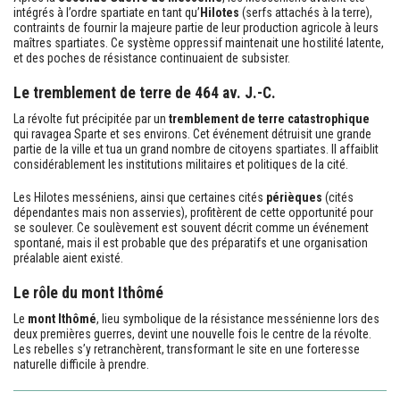
intégrés à l’ordre spartiate en tant qu’
Hilotes
(serfs attachés à la terre),
contraints de fournir la majeure partie de leur production agricole à leurs
maîtres spartiates. Ce système oppressif maintenait une hostilité latente,
et des poches de résistance continuaient de subsister.
Le tremblement de terre de 464 av. J.-C.
La révolte fut précipitée par un
tremblement de terre catastrophique
qui ravagea Sparte et ses environs. Cet événement détruisit une grande
partie de la ville et tua un grand nombre de citoyens spartiates. Il affaiblit
considérablement les institutions militaires et politiques de la cité.
Les Hilotes messéniens, ainsi que certaines cités
périèques
(cités
dépendantes mais non asservies), profitèrent de cette opportunité pour
se soulever. Ce soulèvement est souvent décrit comme un événement
spontané, mais il est probable que des préparatifs et une organisation
préalable aient existé.
Le rôle du mont Ithômé
Le
mont Ithômé
, lieu symbolique de la résistance messénienne lors des
deux premières guerres, devint une nouvelle fois le centre de la révolte.
Les rebelles s’y retranchèrent, transformant le site en une forteresse
naturelle difficile à prendre.