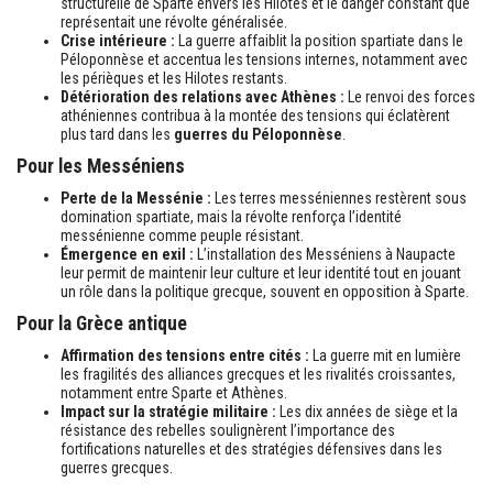
structurelle de Sparte envers les Hilotes et le danger constant que
représentait une révolte généralisée.
Crise intérieure :
La guerre affaiblit la position spartiate dans le
Péloponnèse et accentua les tensions internes, notamment avec
les périèques et les Hilotes restants.
Détérioration des relations avec Athènes :
Le renvoi des forces
athéniennes contribua à la montée des tensions qui éclatèrent
plus tard dans les
guerres du Péloponnèse
.
Pour les Messéniens
Perte de la Messénie :
Les terres messéniennes restèrent sous
domination spartiate, mais la révolte renforça l’identité
messénienne comme peuple résistant.
Émergence en exil :
L’installation des Messéniens à Naupacte
leur permit de maintenir leur culture et leur identité tout en jouant
un rôle dans la politique grecque, souvent en opposition à Sparte.
Pour la Grèce antique
Affirmation des tensions entre cités :
La guerre mit en lumière
les fragilités des alliances grecques et les rivalités croissantes,
notamment entre Sparte et Athènes.
Impact sur la stratégie militaire :
Les dix années de siège et la
résistance des rebelles soulignèrent l’importance des
fortifications naturelles et des stratégies défensives dans les
guerres grecques.