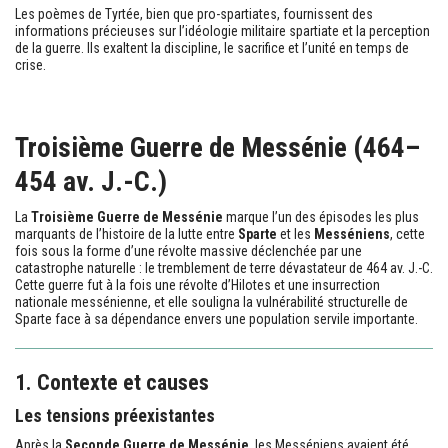
Les poèmes de Tyrtée, bien que pro-spartiates, fournissent des
informations précieuses sur l’idéologie militaire spartiate et la perception
de la guerre. Ils exaltent la discipline, le sacrifice et l’unité en temps de
crise.
Troisième Guerre de Messénie (464–
454 av. J.-C.)
La
Troisième Guerre de Messénie
marque l’un des épisodes les plus
marquants de l’histoire de la lutte entre
Sparte
et les
Messéniens
, cette
fois sous la forme d’une révolte massive déclenchée par une
catastrophe naturelle : le tremblement de terre dévastateur de 464 av. J.-C.
Cette guerre fut à la fois une révolte d’Hilotes et une insurrection
nationale messénienne, et elle souligna la vulnérabilité structurelle de
Sparte face à sa dépendance envers une population servile importante.
1. Contexte et causes
Les tensions préexistantes
Après la
Seconde Guerre de Messénie
, les Messéniens avaient été