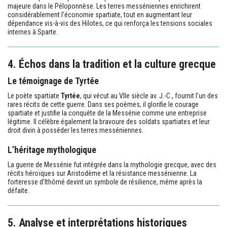
majeure dans le Péloponnèse. Les terres messéniennes enrichirent
considérablement l’économie spartiate, tout en augmentant leur
dépendance vis-à-vis des Hilotes, ce qui renforça les tensions sociales
internes à Sparte.
4. Échos dans la tradition et la culture grecque
Le témoignage de Tyrtée
Le poète spartiate
Tyrtée
, qui vécut au VIIe siècle av. J.-C., fournit l’un des
rares récits de cette guerre. Dans ses poèmes, il glorifie le courage
spartiate et justifie la conquête de la Messénie comme une entreprise
légitime. Il célèbre également la bravoure des soldats spartiates et leur
droit divin à posséder les terres messéniennes.
L’héritage mythologique
La guerre de Messénie fut intégrée dans la mythologie grecque, avec des
récits héroïques sur Aristodème et la résistance messénienne. La
forteresse d’Ithômé devint un symbole de résilience, même après la
défaite.
5. Analyse et interprétations historiques