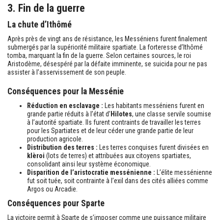
3. Fin de la guerre
La chute d’Ithômé
Après près de vingt ans de résistance, les Messéniens furent finalement
submergés par la supériorité militaire spartiate. La forteresse d’Ithômé
tomba, marquant la fin de la guerre. Selon certaines sources, le roi
Aristodème, désespéré par la défaite imminente, se suicida pour ne pas
assister à l’asservissement de son peuple.
Conséquences pour la Messénie
Réduction en esclavage :
Les habitants messéniens furent en
grande partie réduits à l’état d’
Hilotes
, une classe servile soumise
à l’autorité spartiate. Ils furent contraints de travailler les terres
pour les Spartiates et de leur céder une grande partie de leur
production agricole.
Distribution des terres :
Les terres conquises furent divisées en
klèroi
(lots de terres) et attribuées aux citoyens spartiates,
consolidant ainsi leur système économique.
Disparition de l’aristocratie messénienne :
L’élite messénienne
fut soit tuée, soit contrainte à l’exil dans des cités alliées comme
Argos ou Arcadie.
Conséquences pour Sparte
La victoire permit à Sparte de s’imposer comme une puissance militaire