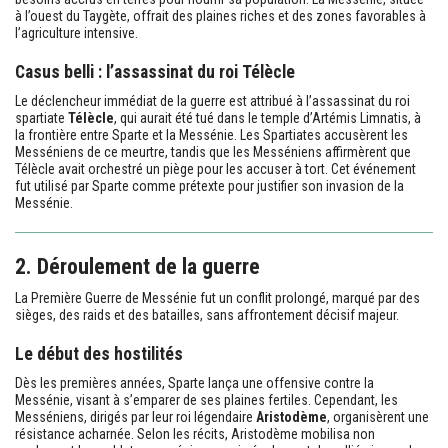
à l’ouest du Taygète, offrait des plaines riches et des zones favorables à
l’agriculture intensive.
Casus belli : l’assassinat du roi Télècle
Le déclencheur immédiat de la guerre est attribué à l’assassinat du roi
spartiate
Télècle
, qui aurait été tué dans le temple d’Artémis Limnatis, à
la frontière entre Sparte et la Messénie. Les Spartiates accusèrent les
Messéniens de ce meurtre, tandis que les Messéniens affirmèrent que
Télècle avait orchestré un piège pour les accuser à tort. Cet événement
fut utilisé par Sparte comme prétexte pour justifier son invasion de la
Messénie.
2. Déroulement de la guerre
La Première Guerre de Messénie fut un conflit prolongé, marqué par des
sièges, des raids et des batailles, sans affrontement décisif majeur.
Le début des hostilités
Dès les premières années, Sparte lança une offensive contre la
Messénie, visant à s’emparer de ses plaines fertiles. Cependant, les
Messéniens, dirigés par leur roi légendaire
Aristodème
, organisèrent une
résistance acharnée. Selon les récits, Aristodème mobilisa non