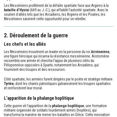
Les Messéniens profitèrent de la défaite spartiate face aux Argiens à la
bataille d’Hysiai
(669 av. J.-C.), qui affaiblit l’autorité spartiate. Avec le
soutien d’alliés tels que les Arcadiens, les Argiens et les Pisates, les
Messéniens saisirent cette opportunité pour se rebeller.
2. Déroulement de la guerre
Les chefs et les alliés
Les Messéniens trouvèrent un leader en la personne du roi
Aristomène
,
une figure héroïque qui incarna la résistance messénienne. Aristomène
rassembla une armée et chercha l’appui de plusieurs cités du
Péloponnèse opposées à Sparte, notamment les Arcadiens, qui
fournirent des troupes et des ressources.
Côté spartiate, les armées furent dirigées par le poète et stratège militaire
Tyrtée
, dont les chants patriotiques galvanisèrent les troupes spartiates
et renforcèrent leur moral.
L’apparition de la phalange hoplitique
Cette guerre vit l’apparition de la
phalange hoplitique
, une formation
militaire organisée de soldats lourdement armés (hoplites), qui
transforma la manière de mener les batailles en Grèce. Cette innovation