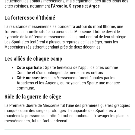
seulement les soldats messéniens, mais également des alliés issus des
cités voisines, notamment
l’Arcadie
,
Sicyone
et
Argos
.
La forteresse d’Ithômé
La résistance messénienne se concentra autour du mont Ithômé, une
forteresse naturelle située au cœur de la Messénie. Ithômé devint le
symbole de la défense messénienne et le point central de leur stratégie.
Les Spartiates tentèrent à plusieurs reprises de l’assiéger, mais les
Messéniens résistèrent pendant près de deux décennies.
Les alliés de chaque camp
Côté spartiate :
Sparte bénéficia de l’appui de cités comme
Corinthe et d’un contingent de mercenaires crétois.
Côté messénien :
Les Messéniens furent épaulés par les
Arcadiens et les Argiens, qui voyaient en Sparte une menace
commune.
Rôle de la guerre de siège
La Première Guerre de Messénie fut l’une des premières guerres grecques
marquées par des sièges prolongés. La capacité des Spartiates à
maintenir la pression sur Ithômé, tout en continuant à ravager les plaines
messéniennes, fut un facteur décisif.