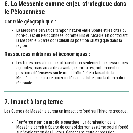
6. La Messénie comme enjeu stratégique dans
le Péloponnèse
Contrôle géographique :
La Messénie servait de tampon naturel entre Sparte et les cités du
nord-ouest du Péloponnèse, comme Élis et Arcadie. En contrôlant
la Messénie, Sparte consolidait sa position stratégique dans la
région.
Ressources militaires et économiques :
Les terres messéniennes offraient non seulement des ressources
agricoles, mais aussi des avantages militaires, notamment des
positions défensives sur le mont Ithômé. Cela faisait de la
Messénie un enjeu de pouvoir clé dans la lutte pour la domination
régionale.
7. Impact à long terme
Les Guerres de Messénie eurent un impact profond sur l’histoire grecque :
Renforcement du modèle spartiate :
La domination de la
Messénie permit à Sparte de consolider son système social fondé
sur l’exploitation des Hilotes. Cependant, cette oppression