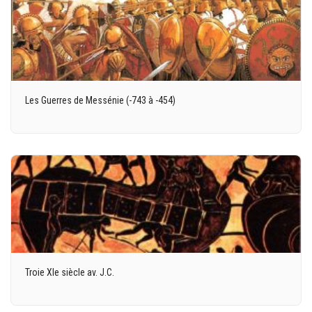
Les Guerres de Messénie (-743 à -454)
Troie XIe siècle av. J.C.