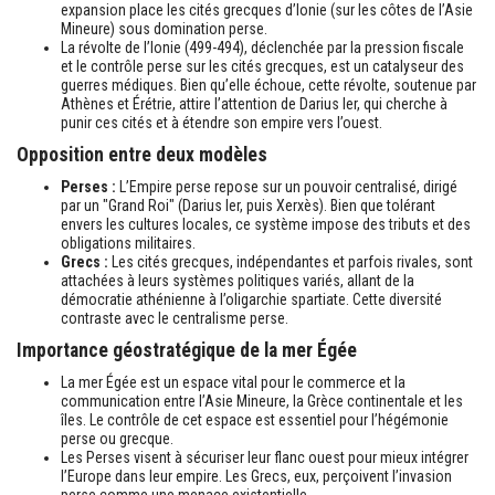
expansion place les cités grecques d’Ionie (sur les côtes de l’Asie
Mineure) sous domination perse.
La révolte de l’Ionie (499-494), déclenchée par la pression fiscale
et le contrôle perse sur les cités grecques, est un catalyseur des
guerres médiques. Bien qu’elle échoue, cette révolte, soutenue par
Athènes et Érétrie, attire l’attention de Darius Ier, qui cherche à
punir ces cités et à étendre son empire vers l’ouest.
Opposition entre deux modèles
Perses :
L’Empire perse repose sur un pouvoir centralisé, dirigé
par un "Grand Roi" (Darius Ier, puis Xerxès). Bien que tolérant
envers les cultures locales, ce système impose des tributs et des
obligations militaires.
Grecs :
Les cités grecques, indépendantes et parfois rivales, sont
attachées à leurs systèmes politiques variés, allant de la
démocratie athénienne à l’oligarchie spartiate. Cette diversité
contraste avec le centralisme perse.
Importance géostratégique de la mer Égée
La mer Égée est un espace vital pour le commerce et la
communication entre l’Asie Mineure, la Grèce continentale et les
îles. Le contrôle de cet espace est essentiel pour l’hégémonie
perse ou grecque.
Les Perses visent à sécuriser leur flanc ouest pour mieux intégrer
l’Europe dans leur empire. Les Grecs, eux, perçoivent l’invasion