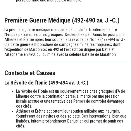
perse comme une menace existentielle.
Première Guerre Médique (492-490 av. J.-C.)
La première guerre médique marque le début de l’affrontement entre
l’Empire perse et les cités grecques. Déclenchée par Darius Ier pour punir
Athènes et Érétrie après leur soutien à la révolte de l’Ionie (499-494 av. J.-
C.), cette guerre est ponctuée de campagnes militaires majeures, dont
l’expédition de Mardonios en 492 et l’expédition dirigée par Datis et
Artapherne en 490, qui culmine avec la célèbre bataille de Marathon.
Contexte et Causes
La Révolte de l’Ionie (499-494 av. J.-C.)
La révolte de l’Ionie est un soulèvement des cités grecques d’Asie
Mineure contre la domination perse, alimenté par une pression
fiscale accrue et une tentative des Perses de contrôler davantage
ces cités.
Athènes et Érétrie apportent leur soutien militaire aux insurgés,
fournissant des navires et des soldats. Ces interventions, bien que
limitées, irritent profondément Darius Ier, qui promet de punir ces
cités.