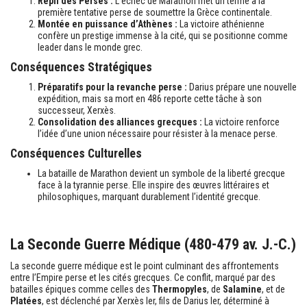
Repli des Perses :
L’échec de Marathon met un terme à la
première tentative perse de soumettre la Grèce continentale.
Montée en puissance d’Athènes :
La victoire athénienne
confère un prestige immense à la cité, qui se positionne comme
leader dans le monde grec.
Conséquences Stratégiques
Préparatifs pour la revanche perse :
Darius prépare une nouvelle
expédition, mais sa mort en 486 reporte cette tâche à son
successeur, Xerxès.
Consolidation des alliances grecques :
La victoire renforce
l’idée d’une union nécessaire pour résister à la menace perse.
Conséquences Culturelles
La bataille de Marathon devient un symbole de la liberté grecque
face à la tyrannie perse. Elle inspire des œuvres littéraires et
philosophiques, marquant durablement l’identité grecque.
La Seconde Guerre Médique (480-479 av. J.-C.)
La seconde guerre médique est le point culminant des affrontements
entre l’Empire perse et les cités grecques. Ce conflit, marqué par des
batailles épiques comme celles des
Thermopyles
, de
Salamine
, et de
Platées
, est déclenché par Xerxès Ier, fils de Darius Ier, déterminé à