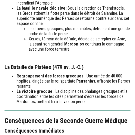
incendient l’Acropole.
La bataille navale décisive :
Sous la direction de Thémistocle,
les Grecs attirent la flotte perse dans le détroit de Salamine. La
supériorité numérique des Perses se retourne contre eux dans cet
espace confiné.
Les trières grecques, plus maniables, détruisent une grande
partie de la flotte perse.
Xerxès, témoin de la défaite, décide de se replier en Asie,
laissant son général
Mardonios
continuer la campagne
avec une force terrestre.
La Bataille de Platées (479 av. J.-C.)
Regroupement des forces grecques :
Une armée de 40 000
hoplites, dirigée par le roi spartiate
Pausanias
, affronte les Perses
restants.
La victoire grecque :
La discipline des phalanges grecques et la
coordination entre les cités permettent d’écraser les forces de
Mardonios, mettant fin à l’invasion perse.
Conséquences de la Seconde Guerre Médique
Conséquences Immédiates