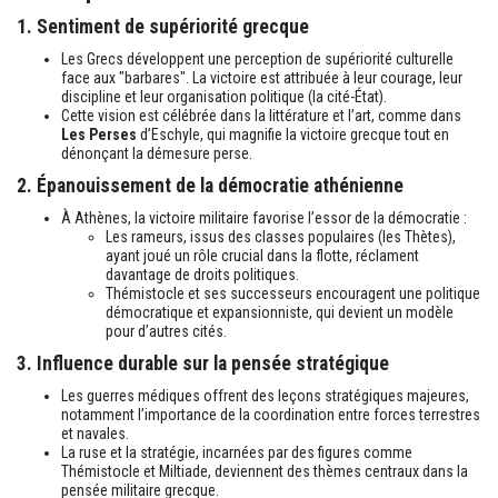
1. Sentiment de supériorité grecque
Les Grecs développent une perception de supériorité culturelle
face aux "barbares". La victoire est attribuée à leur courage, leur
discipline et leur organisation politique (la cité-État).
Cette vision est célébrée dans la littérature et l’art, comme dans
Les Perses
d’Eschyle, qui magnifie la victoire grecque tout en
dénonçant la démesure perse.
2. Épanouissement de la démocratie athénienne
À Athènes, la victoire militaire favorise l’essor de la démocratie :
Les rameurs, issus des classes populaires (les Thètes),
ayant joué un rôle crucial dans la flotte, réclament
davantage de droits politiques.
Thémistocle et ses successeurs encouragent une politique
démocratique et expansionniste, qui devient un modèle
pour d’autres cités.
3. Influence durable sur la pensée stratégique
Les guerres médiques offrent des leçons stratégiques majeures,
notamment l’importance de la coordination entre forces terrestres
et navales.
La ruse et la stratégie, incarnées par des figures comme
Thémistocle et Miltiade, deviennent des thèmes centraux dans la
pensée militaire grecque.