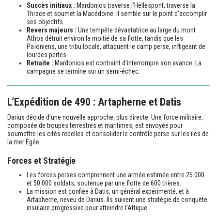
Succès initiaux :
Mardonios traverse l’Hellespont, traverse la
Thrace et soumet la Macédoine. Il semble sur le point d’accomplir
ses objectifs.
Revers majeurs :
Une tempête dévastatrice au large du mont
Athos détruit environ la moitié de sa flotte, tandis que les
Païoniens, une tribu locale, attaquent le camp perse, infligeant de
lourdes pertes.
Retraite :
Mardonios est contraint d’interrompre son avance. La
campagne se termine sur un semi-échec.
L’Expédition de 490 : Artapherne et Datis
Darius décide d’une nouvelle approche, plus directe. Une force militaire,
composée de troupes terrestres et maritimes, est envoyée pour
soumettre les cités rebelles et consolider le contrôle perse sur les îles de
la mer Égée.
Forces et Stratégie
Les forces perses comprennent une armée estimée entre 25 000
et 50 000 soldats, soutenue par une flotte de 600 trières.
La mission est confiée à Datis, un général expérimenté, et à
Artapherne, neveu de Darius. Ils suivent une stratégie de conquête
insulaire progressive pour atteindre l’Attique.