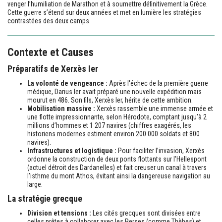
venger l’humiliation de Marathon et à soumettre définitivement la Grèce.
Cette guerre s’étend sur deux années et met en lumière les stratégies
contrastées des deux camps.
Contexte et Causes
Préparatifs de Xerxès Ier
La volonté de vengeance :
Après l'échec de la première guerre
médique, Darius Ier avait préparé une nouvelle expédition mais
mourut en 486. Son fils, Xerxès Ier, hérite de cette ambition.
Mobilisation massive :
Xerxès rassemble une immense armée et
une flotte impressionnante, selon Hérodote, comptant jusqu’à 2
millions d’hommes et 1 207 navires (chiffres exagérés, les
historiens modernes estiment environ 200 000 soldats et 800
navires).
Infrastructures et logistique :
Pour faciliter l’invasion, Xerxès
ordonne la construction de deux ponts flottants sur l’Hellespont
(actuel détroit des Dardanelles) et fait creuser un canal à travers
l’isthme du mont Athos, évitant ainsi la dangereuse navigation au
large.
La stratégie grecque
Division et tensions :
Les cités grecques sont divisées entre
celles prêtes à collaborer avec les Perses (comme Thèbes) et