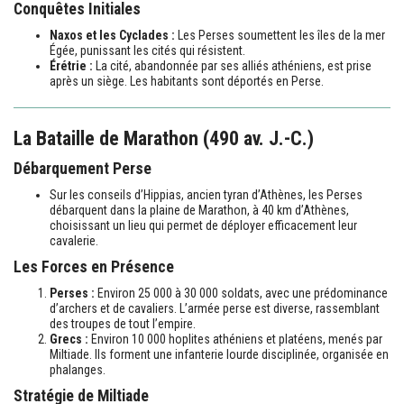
Conquêtes Initiales
Naxos et les Cyclades :
Les Perses soumettent les îles de la mer
Égée, punissant les cités qui résistent.
Érétrie :
La cité, abandonnée par ses alliés athéniens, est prise
après un siège. Les habitants sont déportés en Perse.
La Bataille de Marathon (490 av. J.-C.)
Débarquement Perse
Sur les conseils d’Hippias, ancien tyran d’Athènes, les Perses
débarquent dans la plaine de Marathon, à 40 km d’Athènes,
choisissant un lieu qui permet de déployer efficacement leur
cavalerie.
Les Forces en Présence
Perses :
Environ 25 000 à 30 000 soldats, avec une prédominance
d’archers et de cavaliers. L’armée perse est diverse, rassemblant
des troupes de tout l’empire.
Grecs :
Environ 10 000 hoplites athéniens et platéens, menés par
Miltiade. Ils forment une infanterie lourde disciplinée, organisée en
phalanges.
Stratégie de Miltiade