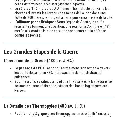
celles déterminées à résister (Athènes, Sparte).
Le rôle de Thémistocle :
À Athènes, Thémistocle convainc les
citoyens d'investir les revenus des mines de Laurion dans une
flotte de 200 trières, renforçant ainsi la puissance navale de la cité.
L’alliance panhellénique :
Sous l’égide de Sparte, les cités
résistantes forment une coalition. Une réunion à Corinthe en 481
met fin aux conflits internes pour se concentrer sur la défense
contre les Perses.
Les Grandes Étapes de la Guerre
L’Invasion de la Grèce (480 av. J.-C.)
Le passage de l’Hellespont :
Xerxès mène son armée à travers
les ponts flottants en 480, marquant une démonstration de
puissance.
Soumission des cités du nord :
La Thessalie et la Macédoine se
soumettent sans résistance, offrant des bases logistiques aux
Perses.
La Bataille des Thermopyles (480 av. J.-C.)
Position stratégique :
Les Thermopyles, un étroit défilé entre la