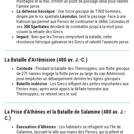
montagne et la mer, offrent un point de passage idéal pour ralentir
l’armée perse.
La défense héroïque :
Une force grecque de 7 000 hommes,
dirigée par le roi spartiate
Léonidas
, tient le passage. Face à une
trahison qui permet aux Perses de contourner le défilé, Léonidas et
ses
300 Spartiates
décident de combattre jusqu’à la mort pour
couvrir la retraite des Grecs.
Impact :
Bien que les Perses remportent la bataille, cette
résistance héroïque galvanise les Grecs et ralentit l’avancée perse.
La Bataille d’Artémision (480 av. J.-C.)
Contexte :
Pendant la bataille des Thermopyles, une flotte grecque
de 271 navires engage la flotte perse au large du cap Artémision
pour empêcher un débarquement derrière les lignes grecques.
Bataille indécise :
Les Grecs infligent des pertes importantes aux
Perses mais, après avoir appris la défaite terrestre aux
Thermopyles, se retirent vers le sud.
La Prise d’Athènes et la Bataille de Salamine (480 av. J.-
C.)
Évacuation d’Athènes :
Les habitants se réfugient sur l’île de
Salamine, laissant la ville aux mains des Perses, qui la pillent et