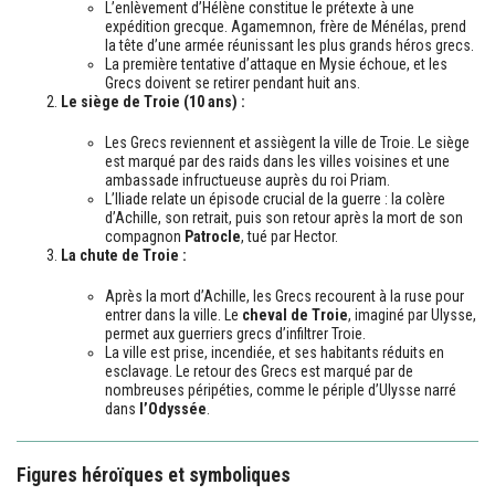
L’enlèvement d’Hélène constitue le prétexte à une
expédition grecque. Agamemnon, frère de Ménélas, prend
la tête d’une armée réunissant les plus grands héros grecs.
La première tentative d’attaque en Mysie échoue, et les
Grecs doivent se retirer pendant huit ans.
Le siège de Troie (10 ans) :
Les Grecs reviennent et assiègent la ville de Troie. Le siège
est marqué par des raids dans les villes voisines et une
ambassade infructueuse auprès du roi Priam.
L’Iliade relate un épisode crucial de la guerre : la colère
d’Achille, son retrait, puis son retour après la mort de son
compagnon
Patrocle
, tué par Hector.
La chute de Troie :
Après la mort d’Achille, les Grecs recourent à la ruse pour
entrer dans la ville. Le
cheval de Troie
, imaginé par Ulysse,
permet aux guerriers grecs d’infiltrer Troie.
La ville est prise, incendiée, et ses habitants réduits en
esclavage. Le retour des Grecs est marqué par de
nombreuses péripéties, comme le périple d’Ulysse narré
dans
l’Odyssée
.
Figures héroïques et symboliques