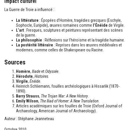
Impact culturel
La Guerre de Troie a influencé :
La littérature
: Épopées d’Homère, tragédies grecques (Eschyle,
Sophocle, Euripide), œuvres romaines comme
l’Énéide
de Virgile.
L’art
: Fresques, sculptures et peintures représentant des scènes
de la guerre.
La philosophie
: Réflexions sur l’héroïsme et la tragédie humaine.
La postérité littéraire
: Reprises dans les œuvres médiévales et
modernes, comme celles de Shakespeare ou Racine.
Sources
Homère
,
Iliade
et
Odyssée
.
Hérodote
,
Histoires
.
Virgile
,
Énéide
.
Heinrich Schliemann, fouilles archéologiques à Hissarlik (1870-
1890).
Barry Strauss
,
The Trojan War: A New History
.
Emily Wilson
,
The Iliad of Homer: A New Translation
.
Articles académiques sur les fouilles de Troie (Oxford Journal of
Archaeology, American Journal of Archaeology).
Auteur : Stéphane Jeanneteau
Octobre 2010