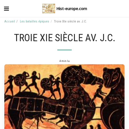
Hist-europe.com
Accueil
Les batailles épiques
Troie XIe siècle av. J.C.
TROIE XIE SIÈCLE AV. J.C.
4 min lu