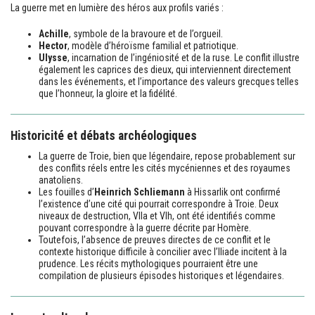
La guerre met en lumière des héros aux profils variés :
Achille
, symbole de la bravoure et de l’orgueil.
Hector
, modèle d’héroïsme familial et patriotique.
Ulysse
, incarnation de l’ingéniosité et de la ruse. Le conflit illustre
également les caprices des dieux, qui interviennent directement
dans les événements, et l’importance des valeurs grecques telles
que l’honneur, la gloire et la fidélité.
Historicité et débats archéologiques
La guerre de Troie, bien que légendaire, repose probablement sur
des conflits réels entre les cités mycéniennes et des royaumes
anatoliens.
Les fouilles d’
Heinrich Schliemann
à Hissarlik ont confirmé
l’existence d’une cité qui pourrait correspondre à Troie. Deux
niveaux de destruction, VIIa et VIh, ont été identifiés comme
pouvant correspondre à la guerre décrite par Homère.
Toutefois, l’absence de preuves directes de ce conflit et le
contexte historique difficile à concilier avec l’Iliade incitent à la
prudence. Les récits mythologiques pourraient être une
compilation de plusieurs épisodes historiques et légendaires.