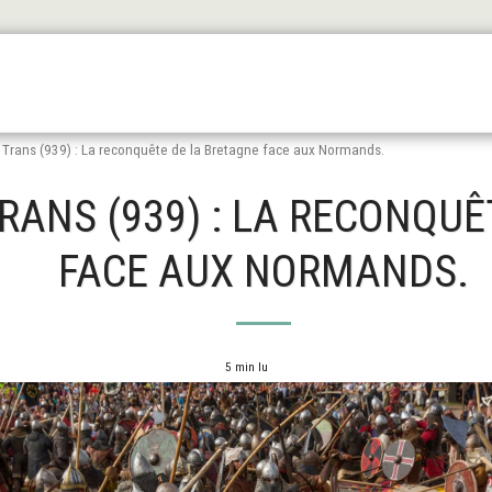
Les Origines
L'antiquité
Le Haut Moyen Äge
Le
e Trans (939) : La reconquête de la Bretagne face aux Normands.
TRANS (939) : LA RECONQU
FACE AUX NORMANDS.
5 min lu