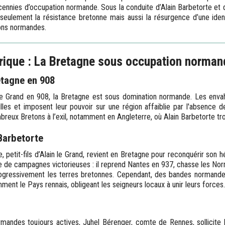
cennies d’occupation normande. Sous la conduite d’Alain Barbetorte et 
seulement la résistance bretonne mais aussi la résurgence d’une ident
ions normandes.
rique : La Bretagne sous occupation norman
etagne en 908
 le Grand en 908, la Bretagne est sous domination normande. Les enva
illes et imposent leur pouvoir sur une région affaiblie par l'absence d
breux Bretons à l’exil, notamment en Angleterre, où Alain Barbetorte tr
 Barbetorte
, petit-fils d’Alain le Grand, revient en Bretagne pour reconquérir son 
ie de campagnes victorieuses : il reprend Nantes en 937, chasse les Nor
rogressivement les terres bretonnes. Cependant, des bandes normande
ment le Pays rennais, obligeant les seigneurs locaux à unir leurs forces.
mandes toujours actives, Juhel Bérenger, comte de Rennes, sollicite l’