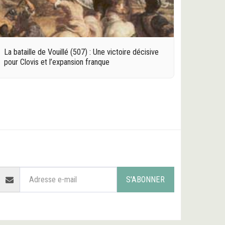
La bataille de Vouillé (507) : Une victoire décisive
pour Clovis et l’expansion franque
ACCUEIL
LES ORIGINES
L'ANTIQUITÉ
PLUS
S'ABONNER