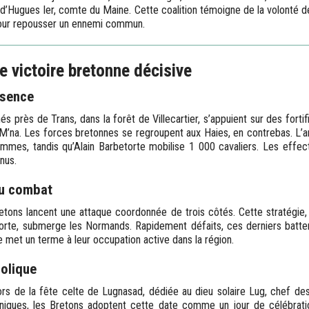
le d’Hugues Ier, comte du Maine. Cette coalition témoigne de la volonté
pour repousser un ennemi commun.
ne victoire bretonne décisive
ésence
 près de Trans, dans la forêt de Villecartier, s’appuient sur des fortifi
 M’na. Les forces bretonnes se regroupent aux Haies, en contrebas. L
mes, tandis qu’Alain Barbetorte mobilise 1 000 cavaliers. Les effect
nus.
du combat
etons lancent une attaque coordonnée de trois côtés. Cette stratégie, a
torte, submerge les Normands. Rapidement défaits, ces derniers batten
e met un terme à leur occupation active dans la région.
bolique
lors de la fête celte de Lugnasad, dédiée au dieu solaire Lug, chef 
roniques, les Bretons adoptent cette date comme un jour de célébrati