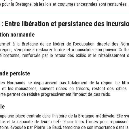
 pour la Bretagne, où les lois et coutumes ancestrales sont restaurées.
 Entre libération et persistance des incursi
ation normande
ermet à la Bretagne de se libérer de l’occupation directe des Norm
égion, s’emploie à restaurer l’ordre et à consolider son pouvoir. Cette
é bretonne, renforcée par le retour des exilés et le rétablissement d
nde persiste
 les Normands ne disparaissent pas totalement de la région. Le litt
, et les monastères, souvent riches en trésors, restent des cibles p
torte permet de réduire progressivement l’impact de ces raids.
le
upe une place centrale dans l’histoire de la Bretagne médiévale. Elle sy
sité et la capacité de leurs chefs à unir leurs forces pour repouss
ctoire, évoquée par Pierre Le Baud, témoigne de son importance dans la