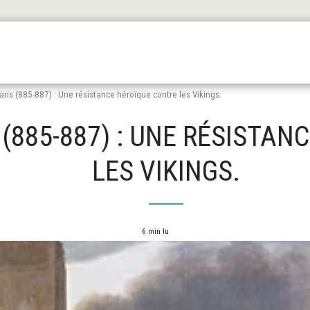
Les Origines
L'antiquité
Le Haut Moyen Äge
Le
aris (885-887) : Une résistance héroïque contre les Vikings.
S (885-887) : UNE RÉSISTA
LES VIKINGS.
6 min lu