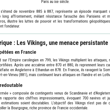
Paris au ixe siècle.
i s’étend de novembre 885 à 887, représente un épisode marquant d
e long affrontement, mêlant résistance farouche des Parisiens et 
ros, illustre les luttes de pouvoir et les transformations géopolitique
nt fondateur.
rique : Les Vikings, une menace persistante
pétées en Francie
 sur l'Empire carolingien en 799, les Vikings multiplient les attaques,
ortifiées. Après une accalmie entre 870 et 880, ils reprennent leurs c
faite en Angleterre à Ethandun en 878. En Francie, ils ravagent la So
rt-en-Vimeu (881), mais continuent leurs attaques en Flandre et en Lotha
 redoutable
rmée » composée de contingents venus de Scandinavie et d’Angleter
n rapporte des chiffres impressionnants, évoquant 700 navires et 
stimations soient discutables. L’objectif des Vikings n’est pas de c
iller la Bourgogne, riche province de Francie occidentale.