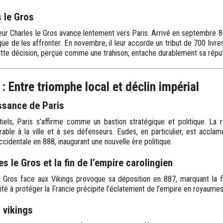
s le Gros
eur Charles le Gros avance lentement vers Paris. Arrivé en septembre 88
que de les affronter. En novembre, il leur accorde un tribut de 700 livres
Cette décision, perçue comme une trahison, entache durablement sa réput
 Entre triomphe local et déclin impérial
ssance de Paris
tiels, Paris s’affirme comme un bastion stratégique et politique. La 
able à la ville et à ses défenseurs. Eudes, en particulier, est accl
ccidentale en 888, inaugurant une nouvelle ère politique.
s le Gros et la fin de l’empire carolingien
e Gros face aux Vikings provoque sa déposition en 887, marquant la fi
cité à protéger la Francie précipite l’éclatement de l’empire en royaume
 vikings