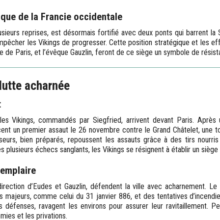
ique de la Francie occidentale
usieurs reprises, est désormais fortifié avec deux ponts qui barrent la S
mpêcher les Vikings de progresser. Cette position stratégique et les ef
de Paris, et l’évêque Gauzlin, feront de ce siège un symbole de résist
 lutte acharnée
t
s Vikings, commandés par Siegfried, arrivent devant Paris. Après 
ancent un premier assaut le 26 novembre contre le Grand Châtelet, une t
eurs, bien préparés, repoussent les assauts grâce à des tirs nourris
 plusieurs échecs sanglants, les Vikings se résignent à établir un siège
xemplaire
direction d’Eudes et Gauzlin, défendent la ville avec acharnement. Le 
 majeurs, comme celui du 31 janvier 886, et des tentatives d’incendier
s défenses, ravagent les environs pour assurer leur ravitaillement. Pe
mies et les privations.