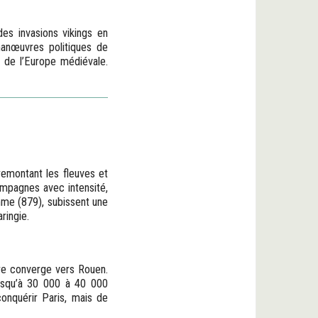
es invasions vikings en
manœuvres politiques de
s de l’Europe médiévale.
 remontant les fleuves et
ampagnes avec intensité,
mme (879), subissent une
ringie.
re converge vers Rouen.
jusqu’à 30 000 à 40 000
onquérir Paris, mais de