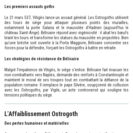
Les premiers assauts goths
Le 21 mars 537, Vitigès lance un assaut général. Les Ostrogoths utilisent
des tours de siège pour attaquer plusieurs points des murailles,
notamment la porte Salaria et le mausolée d’Hadrien (aujourd’hui le
château Saint-Ange). Bélisaire répond avec ingéniosité : il abat les bœufs
tirant les tours et transforme les statues du mausolée en projectiles. Bien
qu’une brèche soit ouverte à la Porta Maggiore, Bélisaire concentre ses
forces pour la défendre, forçant les Ostrogoths à battre en retraite.
Les stratégies de résistance de Bélisaire
Malgré l’impatience de Vitigès, le siège s’enlise. Bélisaire fait évacuer les
non-combattants vers Naples, demande des renforts à Constantinople et
maintient le moral de ses troupes tout en combattant la défiance de la
population romaine. Il remplace le pape Silvère, soupçonné de collusion
avec les Ostrogoths, par Vigile, un acte controversé qui souligne les
tensions politiques du siège.
L’Affaiblissement Ostrogoth
Des pertes humaines et matérielles