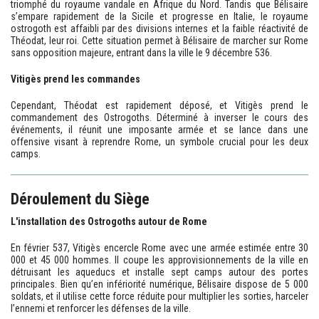
triomphé du royaume vandale en Afrique du Nord. Tandis que Bélisaire
s’empare rapidement de la Sicile et progresse en Italie, le royaume
ostrogoth est affaibli par des divisions internes et la faible réactivité de
Théodat, leur roi. Cette situation permet à Bélisaire de marcher sur Rome
sans opposition majeure, entrant dans la ville le 9 décembre 536.
Vitigès prend les commandes
Cependant, Théodat est rapidement déposé, et Vitigès prend le
commandement des Ostrogoths. Déterminé à inverser le cours des
événements, il réunit une imposante armée et se lance dans une
offensive visant à reprendre Rome, un symbole crucial pour les deux
camps.
Déroulement du Siège
L'installation des Ostrogoths autour de Rome
En février 537, Vitigès encercle Rome avec une armée estimée entre 30
000 et 45 000 hommes. Il coupe les approvisionnements de la ville en
détruisant les aqueducs et installe sept camps autour des portes
principales. Bien qu’en infériorité numérique, Bélisaire dispose de 5 000
soldats, et il utilise cette force réduite pour multiplier les sorties, harceler
l’ennemi et renforcer les défenses de la ville.