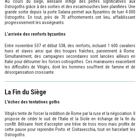
Au cours du siège, Bélisaire inflige des pertes significatives aux
Ostrogoths grâce à des sorties et des escarmouches bien planifiées. Une
grande sortie depuis la porte Salaria permet aux Byzantins de tuer 4 000
Ostrogoths. En tout, près de 70 affrontements ont lieu, affaiblissant
progressivement les assiégeants.
L’arrivée des renforts byzantins
Entre novembre 537 et début 538, des renforts, incluant 1 600 cavaliers
huns et slaves ainsi que des troupes fraîches, parviennent à Rome.
Simultanément, des campagnes secondaires sont lancées ailleurs en
Italie pour détourner les forces ostrogothes. Ces manœuvres exacerbent
les difficultés de Vitigès, dont les hommes souffrent de famine et de
désorganisation croissante.
La Fin du Siège
L'échec des tentatives goths
Vitigès tente de forcer la reddition de Rome par la ruse et la négociation. Il
propose de céder le sud de l’Italie et la Sicile en échange de la fin du
conflit. Bélisaire feint d’accepter une trêve de trois mois mais profite de
cette pause pour reprendre Porto et Civitavecchia, tout en harcelant les
Ostrogoths.