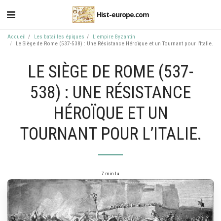
Hist-europe.com
Accueil
Les batailles épiques
L'empire Byzantin
Le Siège de Rome (537-538) : Une Résistance Héroïque et un Tournant pour l’Italie.
LE SIÈGE DE ROME (537-
538) : UNE RÉSISTANCE
HÉROÏQUE ET UN
TOURNANT POUR L’ITALIE.
7 min lu