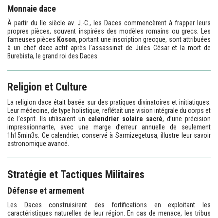
Monnaie dace
À partir du IIe siècle av. J.-C., les Daces commencèrent à frapper leurs
propres pièces, souvent inspirées des modèles romains ou grecs. Les
fameuses pièces
Koson
, portant une inscription grecque, sont attribuées
à un chef dace actif après l’assassinat de Jules César et la mort de
Burebista, le grand roi des Daces.
Religion et Culture
La religion dace était basée sur des pratiques divinatoires et initiatiques.
Leur médecine, de type holistique, reflétait une vision intégrale du corps et
de l’esprit. Ils utilisaient un
calendrier solaire sacré
, d’une précision
impressionnante, avec une marge d’erreur annuelle de seulement
1h15min3s. Ce calendrier, conservé à Sarmizegetusa, illustre leur savoir
astronomique avancé.
Stratégie et Tactiques Militaires
Défense et armement
Les Daces construisirent des fortifications en exploitant les
caractéristiques naturelles de leur région. En cas de menace, les tribus