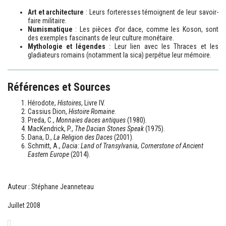
Art et architecture
: Leurs forteresses témoignent de leur savoir-
faire militaire.
Numismatique
: Les pièces d’or dace, comme les Koson, sont
des exemples fascinants de leur culture monétaire.
Mythologie et légendes
: Leur lien avec les Thraces et les
gladiateurs romains (notamment la sica) perpétue leur mémoire.
Références et Sources
Hérodote,
Histoires
, Livre IV.
Cassius Dion,
Histoire Romaine
.
Preda, C.,
Monnaies daces antiques
(1980).
MacKendrick, P.,
The Dacian Stones Speak
(1975).
Dana, D.,
La Religion des Daces
(2001).
Schmitt, A.,
Dacia: Land of Transylvania, Cornerstone of Ancient
Eastern Europe
(2014).
Auteur : Stéphane Jeanneteau
Juillet 2008