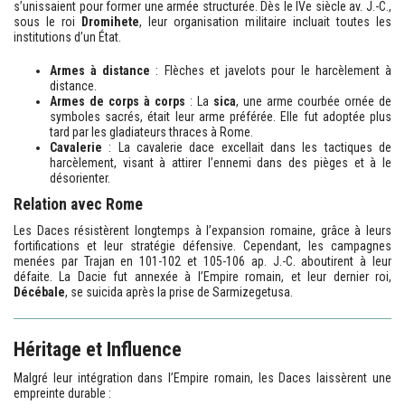
s’unissaient pour former une armée structurée. Dès le IVe siècle av. J.-C.,
sous le roi
Dromihete
, leur organisation militaire incluait toutes les
institutions d’un État.
Armes à distance
: Flèches et javelots pour le harcèlement à
distance.
Armes de corps à corps
: La
sica
, une arme courbée ornée de
symboles sacrés, était leur arme préférée. Elle fut adoptée plus
tard par les gladiateurs thraces à Rome.
Cavalerie
: La cavalerie dace excellait dans les tactiques de
harcèlement, visant à attirer l’ennemi dans des pièges et à le
désorienter.
Relation avec Rome
Les Daces résistèrent longtemps à l’expansion romaine, grâce à leurs
fortifications et leur stratégie défensive. Cependant, les campagnes
menées par Trajan en 101-102 et 105-106 ap. J.-C. aboutirent à leur
défaite. La Dacie fut annexée à l’Empire romain, et leur dernier roi,
Décébale
, se suicida après la prise de Sarmizegetusa.
Héritage et Influence
Malgré leur intégration dans l’Empire romain, les Daces laissèrent une
empreinte durable :