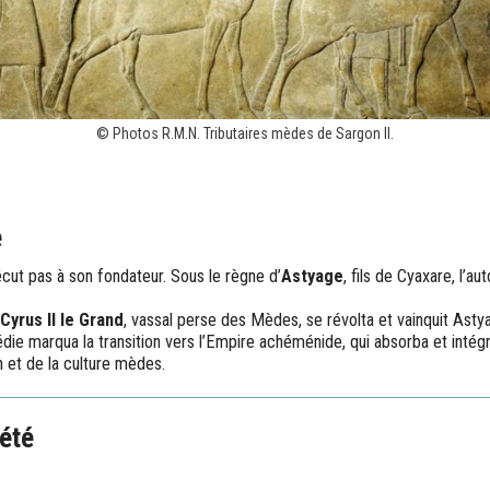
© Photos R.M.N. Tributaires mèdes de Sargon II.
e
ut pas à son fondateur. Sous le règne d’
Astyage
, fils de Cyaxare, l’aut
Cyrus II le Grand
, vassal perse des Mèdes, se révolta et vainquit Asty
die marqua la transition vers l’Empire achéménide, qui absorba et int
n et de la culture mèdes.
iété