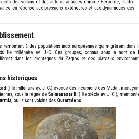
récits des voisins et des auteurs antiques comme Hérodote, illustre
sance en réponse aux pressions extérieures et aux dynamiques des
ablissement
 remontent à des populations indo-européennes qui migrèrent dans la
u IIe millénaire av. J.-C. Ces groupes, connus sous le nom de
allèrent dans les montagnes du Zagros et des plateaux environnant
ns historiques
kad
(IIIe millénaire av. J.-C.) évoque des incursions des Madaï, menaça
iennes, sous le règne de
Salmanasar III
(IXe siècle av. J.-C.), mentionn
Ourmia
, où ils sont voisins des
Ourartéens
.