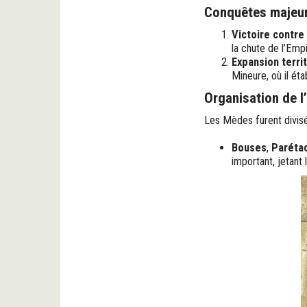
Conquêtes majeu
Victoire contre
la chute de l’Empi
Expansion territ
Mineure, où il éta
Organisation de l
Les Mèdes furent divisés
Bouses
,
Paréta
important, jetant