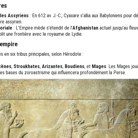
res
 les Assyriens
: En 612 av. J.-C., Cyaxare s’allia aux Babyloniens pour d
re assyrien.
oriale
: L’Empire mède s’étendit de l’
Afghanistan
actuel jusqu’au fle
blit une frontière avec le royaume de Lydie.
’empire
 en six tribus principales, selon Hérodote :
cènes
,
Stroukhates
,
Arizantes
,
Boudiens
, et
Mages
. Les Mages jouè
 les bases du zoroastrisme qui influencera profondément la Perse.