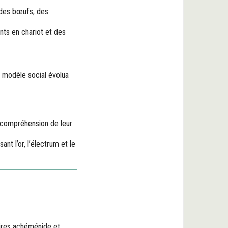
, des bœufs, des
nts en chariot et des
r modèle social évolua
e compréhension de leur
lisant l’or, l’électrum et le
pires achéménide et