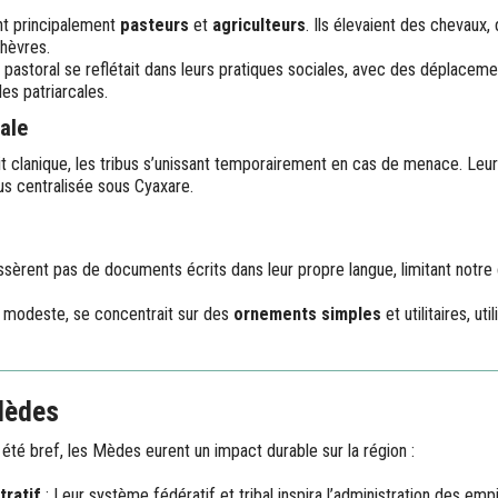
t principalement
pasteurs
et
agriculteurs
. Ils élevaient des chevaux
hèvres.
pastoral se reflétait dans leurs pratiques sociales, avec des déplaceme
les patriarcales.
ale
t clanique, les tribus s’unissant temporairement en cas de menace. Leu
us centralisée sous Cyaxare.
sèrent pas de documents écrits dans leur propre langue, limitant notr
e modeste, se concentrait sur des
ornements simples
et utilitaires, uti
Mèdes
 été bref, les Mèdes eurent un impact durable sur la région :
tratif
: Leur système fédératif et tribal inspira l’administration des em