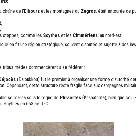
sins
a chaîne de l’
Elbourz
et les montagnes du
Zagros
, était entourée de p
d,
,
es steppes, comme les
Scythes
et les
Cimmériens
, au nord-est.
que en fit une région stratégique, souvent disputée et sujette à des inv
e
s tribus mèdes commencèrent à se fédérer :
Déjocès
(Daioukkou) fut le premier à organiser une forme d’autorité cen
at. Cependant, cette structure resta fragile face aux campagnes milita
table se réalisa sous le règne de
Phraortès
(Khshathrita), bien que celui-
s Scythes en 653 av. J.-C.