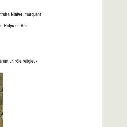
étruire
Ninive
, marquant
uve
Halys
en Asie
rent un rôle religieux