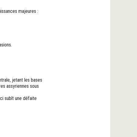
uissances majeures :
asions.
trale, jetant les bases
ires assyriennes sous
ci subît une défaite