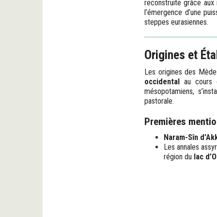
reconstruite grâce aux 
l’émergence d’une puis
steppes eurasiennes.
Origines et Ét
Les origines des Mèdes
occidental
au cours d
mésopotamiens, s’inst
pastorale.
Premières mentio
Naram-Sîn d’Ak
Les annales assyr
région du
lac d’