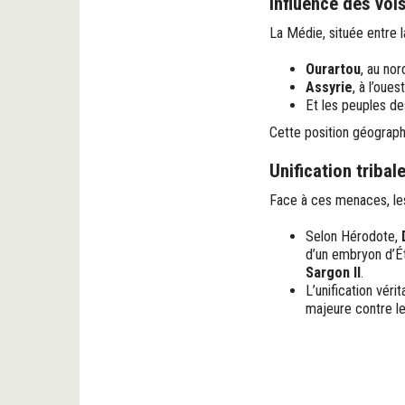
Influence des voi
La Médie, située entre l
Ourartou
, au nor
Assyrie
, à l’ouest
Et les peuples d
Cette position géographi
Unification tribal
Face à ces menaces, le
Selon Hérodote,
d’un embryon d’Ét
Sargon II
.
L’unification véri
majeure contre le