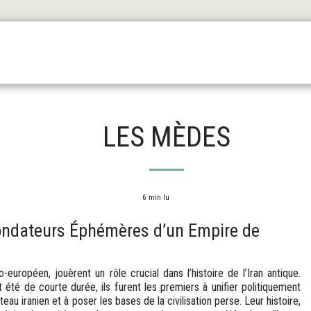
Les Origines
L'antiquité
Le Haut Moyen Äge
Le
LES MÈDES
6 min lu
ondateurs Éphémères d’un Empire de
européen, jouèrent un rôle crucial dans l’histoire de l’Iran antique.
t été de courte durée, ils furent les premiers à unifier politiquement
eau iranien et à poser les bases de la civilisation perse. Leur histoire,