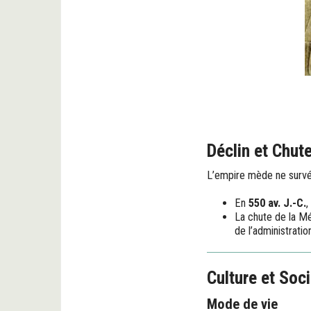
Déclin et Chut
L’empire mède ne survéc
En
550 av. J.-C.
,
La chute de la Mé
de l’administratio
Culture et Soc
Mode de vie