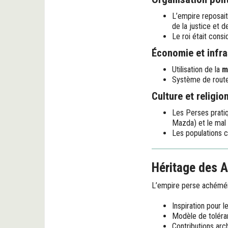
L’empire reposai
de la justice et d
Le roi était con
Économie et infra
Utilisation de la
m
Système de routes
Culture et religio
Les Perses pratiq
Mazda) et le mal 
Les populations c
Héritage des 
L’empire perse achéménid
Inspiration pour 
Modèle de toléran
Contributions ar