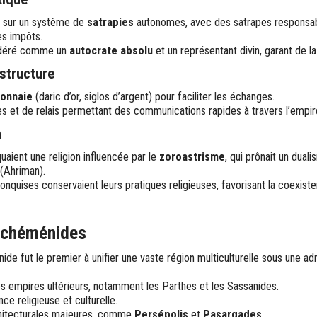
t sur un système de
satrapies
autonomes, avec des satrapes responsabl
es impôts.
sidéré comme un
autocrate absolu
et un représentant divin, garant de la
structure
onnaie
(daric d’or, siglos d’argent) pour faciliter les échanges.
 et de relais permettant des communications rapides à travers l’empir
n
uaient une religion influencée par le
zoroastrisme
, qui prônait un dual
(Ahriman).
onquises conservaient leurs pratiques religieuses, favorisant la coexiste
Achéménides
e fut le premier à unifier une vaste région multiculturelle sous une adm
les empires ultérieurs, notamment les Parthes et les Sassanides.
ce religieuse et culturelle.
chitecturales majeures, comme
Persépolis
et
Pasargades
.