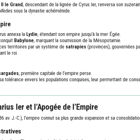
II le Grand
, descendant de la lignée de Cyrus Ier, renversa son suzera
s Mèdes sous la dynastie achéménide.
pire
rus annexa la
Lydie
, étendant son empire jusqu’à la mer Égée.
 conquit
Babylone
, marquant la soumission de la Mésopotamie.
ces territoires par un système de
satrapies
(provinces), gouvernées pa
nt le roi.
s
sargades
, première capitale de l’empire perse.
 sa tolérance envers les populations conquises, leur permettant de conser
rius Ier et l’Apogée de l’Empire
6 av. J.-C.), l’empire connut sa plus grande expansion et sa consolidatio
tratives