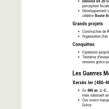
Division en 20 s
perception fiscale
Développement d
célèbre
Route R
Grands projets
Construction de
Organisation d’un
Conquêtes
Expansion jusqu’à 
Tentative d’invas
tensions gréco-p
Les Guerres Mé
Xerxès Ier (486-4
En
480 av. J.-C.
,
mais subissant un
Ces revers marquè
Grèce.