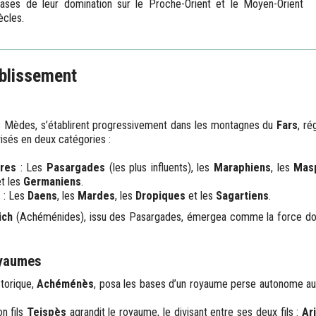
bases de leur domination sur le Proche-Orient et le Moyen-Orient
ècles.
ablissement
 Mèdes, s’établirent progressivement dans les montagnes du
Fars
, ré
ivisés en deux catégories :
ires
: Les
Pasargades
(les plus influents), les
Maraphiens
, les
Mas
t les
Germaniens
.
s
: Les
Daens
, les
Mardes
, les
Dropiques
et les
Sagartiens
.
ich
(Achéménides), issu des Pasargades, émergea comme la force dom
oyaumes
storique,
Achéménès
, posa les bases d’un royaume perse autonome au 
n fils
Teispès
agrandit le royaume, le divisant entre ses deux fils :
Ar