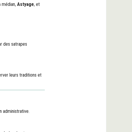
in médian,
Astyage
, et
r des satrapes
ver leurs traditions et
n administrative.