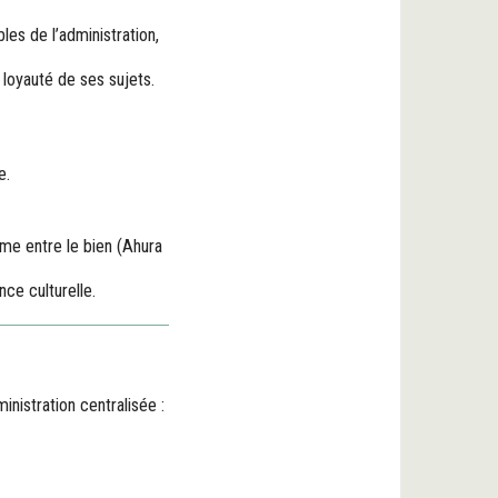
es de l’administration,
 loyauté de ses sujets.
e.
isme entre le bien (Ahura
nce culturelle.
inistration centralisée :