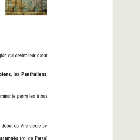
gion qui devint leur cœur
piens
, les
Panthaliens
,
inante parmi les tribus
début du VIIe siècle av.
iaramnès
(roi de Parsa)