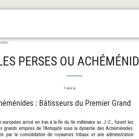
Les Origines
L'antiquité
Le Haut Moyen Äge
Le
nides
LES PERSES OU ACHÉMÉNI
7 min lu
héménides : Bâtisseurs du Premier Grand
européen arrivé en Iran à la fin du IIe millénaire av. J.-C., furent les
us grands empires de l’Antiquité sous la dynastie des Achéménides.
e par la consolidation de royaumes tribaux et une administration