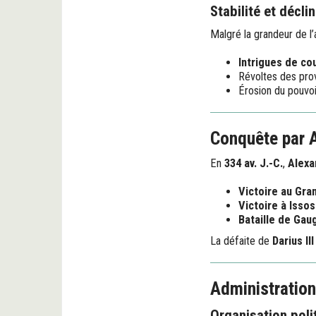
Stabilité et déclin
Malgré la grandeur de l
Intrigues de co
Révoltes des pro
Érosion du pouvoi
Conquête par A
En
334 av. J.-C.
,
Alexa
Victoire au Gra
Victoire à Issos
Bataille de Ga
La défaite de
Darius III
Administration
Organisation poli