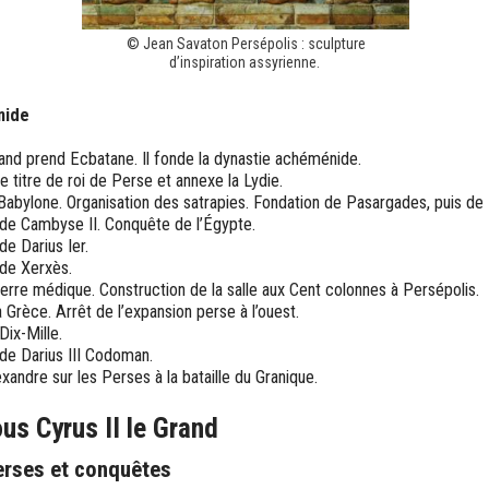
© Jean Savaton Persépolis : sculpture
d’inspiration assyrienne.
nide
rand prend Ecbatane. Il fonde la dynastie achéménide.
e titre de roi de Perse et annexe la Lydie.
abylone. Organisation des satrapies. Fondation de Pasargades, puis de 
de Cambyse II. Conquête de l’Égypte.
e Darius Ier.
de Xerxès.
re médique. Construction de la salle aux Cent colonnes à Persépolis.
 Grèce. Arrêt de l’expansion perse à l’ouest.
Dix-Mille.
de Darius III Codoman.
exandre sur les Perses à la bataille du Granique.
us Cyrus II le Grand
erses et conquêtes