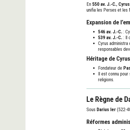
En
550 av. J.-C.
,
Cyrus 
unifia les Perses et le
Expansion de l’em
546 av. J.-C.
: Cy
539 av. J.-C.
: Il
Cyrus administra 
responsables deva
Héritage de Cyru
Fondateur de
Pa
Il est connu pour
religions.
Le Règne de Da
Sous
Darius Ier
(522-48
Réformes adminis