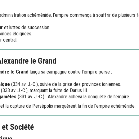
’administration achéménide, l’empire commença à souffrir de plusieurs fa
ur
et luttes de succession.
vinces éloignées.
r central.
lexandre le Grand
ndre le Grand
lança sa campagne contre l’empire perse :
nique
(334 av. J.-C.), suivie de la prise des provinces ioniennes.
(333 av. J.-C.), marquant la fuite de Darius III.
ugamèles
(331 av. J.-C.) : Alexandre acheva la conquête de l’empire.
et la capture de Persépolis marquèrent la fin de l’empire achéménide.
 et Société
tique