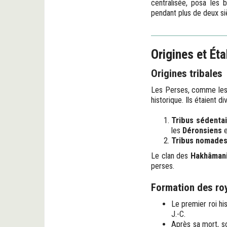
centralisée, posa les 
pendant plus de deux si
Origines et Ét
Origines tribales
Les Perses, comme les
historique. Ils étaient d
Tribus sédenta
les
Déronsiens
e
Tribus nomade
Le clan des
Hakhâman
perses.
Formation des r
Le premier roi hi
J.-C.
Après sa mort, so