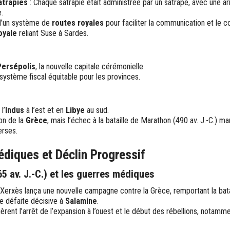
atrapies
: Chaque satrapie était administrée par un satrape, avec une a
.
’un système de
routes royales
pour faciliter la communication et le
oyale
reliant Suse à Sardes.
Persépolis
, la nouvelle capitale cérémonielle.
 système fiscal équitable pour les provinces.
l’
Indus
à l’est et en
Libye
au sud.
ion de la
Grèce
, mais l’échec à la bataille de Marathon (490 av. J.-C.) m
erses.
diques et Déclin Progressif
65 av. J.-C.) et les guerres médiques
 Xerxès lança une nouvelle campagne contre la Grèce, remportant la ba
e défaite décisive à
Salamine
.
rent l’arrêt de l’expansion à l’ouest et le début des rébellions, notamm