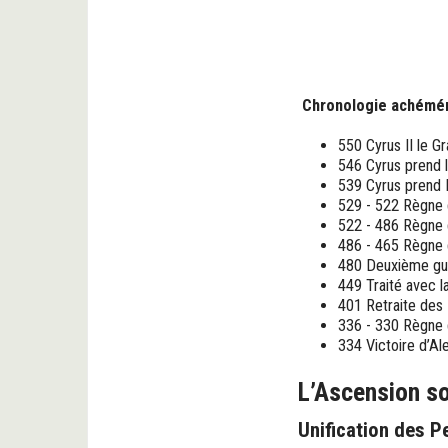
Chronologie achémé
550 Cyrus II le G
546 Cyrus prend l
539 Cyrus prend B
529 - 522 Règne 
522 - 486 Règne d
486 - 465 Règne 
480 Deuxième guer
449 Traité avec la
401 Retraite des 
336 - 330 Règne 
334 Victoire d’Al
L’Ascension so
Unification des P