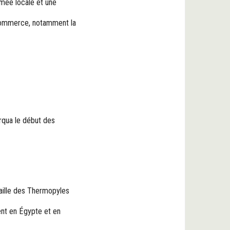
rmée locale et une
 commerce, notamment la
arqua le début des
taille des Thermopyles
ent en Égypte et en