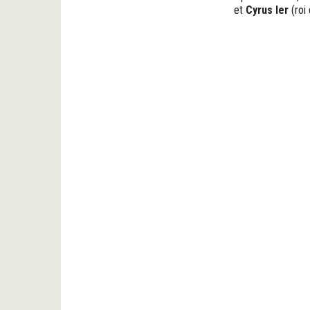
et
Cyrus Ier
(roi