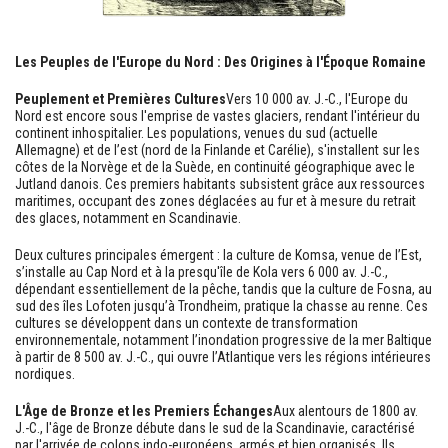
Les Peuples de l'Europe du Nord : Des Origines à l'Époque Romaine
Peuplement et Premières Cultures
Vers 10 000 av. J.-C., l'Europe du
Nord est encore sous l'emprise de vastes glaciers, rendant l'intérieur du
continent inhospitalier. Les populations, venues du sud (actuelle
Allemagne) et de l’est (nord de la Finlande et Carélie), s'installent sur les
côtes de la Norvège et de la Suède, en continuité géographique avec le
Jutland danois. Ces premiers habitants subsistent grâce aux ressources
maritimes, occupant des zones déglacées au fur et à mesure du retrait
des glaces, notamment en Scandinavie.
Deux cultures principales émergent : la culture de Komsa, venue de l’Est,
s’installe au Cap Nord et à la presqu'île de Kola vers 6 000 av. J.-C.,
dépendant essentiellement de la pêche, tandis que la culture de Fosna, au
sud des îles Lofoten jusqu’à Trondheim, pratique la chasse au renne. Ces
cultures se développent dans un contexte de transformation
environnementale, notamment l’inondation progressive de la mer Baltique
à partir de 8 500 av. J.-C., qui ouvre l’Atlantique vers les régions intérieures
nordiques.
L'Âge de Bronze et les Premiers Échanges
Aux alentours de 1800 av.
J.-C., l'âge de Bronze débute dans le sud de la Scandinavie, caractérisé
par l'arrivée de colons indo-européens, armés et bien organisés. Ils