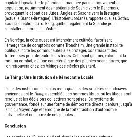
capitale Uppsala. Cette période est marquée par les mouvements de
population, notamment des habitants de Scanie vers le Danemark,
provoquant le départ des Jutes, Angles et Saxons vers la Bretagne
(actuelle Grande-Bretagne). L’historien Jordanès rapporte que les Goths,
sous la direction du roi Berig, quittent également la Scandie pour
s'installer au bord de la Vistule.
En Norvège, la côte ouest est intensément cultivée, favorisant
l’émergence de comptoirs comme Trondheim. Une grande instabilité
politique incite les communautés à se protéger, construisant des
forteresses pour défendre leurs terres. Cet esprit guerrier, valorisant la
mort au combat, est une caractéristique des peuples scandinaves, que
l’on retrouvera chez les Vikings des siècles plus tard.
Le Thing : Une Institution de Démocratie Locale
L'une des institutions les plus remarquables des sociétés scandinaves
anciennes est le
Thing
, assemblée des hommes libres, où les litiges sont
résolus et les décisions collectives sont prises. Ce système de
gouvernance, fondé sur une forme de démocratie directe, perdure jusqu’à
la fin du Moyen Âge et témoigne de la forte tradition d’autonomie
individuelle et collective de ces peuples.
Conclusion