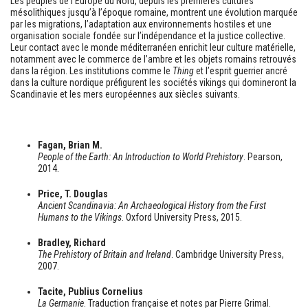
Les peuples de l’Europe du Nord, depuis les premières cultures
mésolithiques jusqu’à l’époque romaine, montrent une évolution marquée
par les migrations, l’adaptation aux environnements hostiles et une
organisation sociale fondée sur l’indépendance et la justice collective.
Leur contact avec le monde méditerranéen enrichit leur culture matérielle,
notamment avec le commerce de l’ambre et les objets romains retrouvés
dans la région. Les institutions comme le
Thing
et l’esprit guerrier ancré
dans la culture nordique préfigurent les sociétés vikings qui domineront la
Scandinavie et les mers européennes aux siècles suivants.
Fagan, Brian M.
People of the Earth: An Introduction to World Prehistory
. Pearson,
2014.
Price, T. Douglas
Ancient Scandinavia: An Archaeological History from the First
Humans to the Vikings
. Oxford University Press, 2015.
Bradley, Richard
The Prehistory of Britain and Ireland
. Cambridge University Press,
2007.
Tacite, Publius Cornelius
La Germanie
. Traduction française et notes par Pierre Grimal.