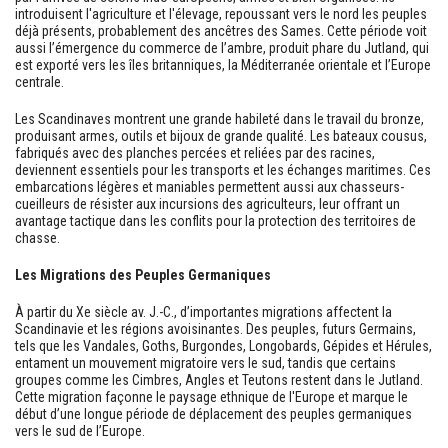
introduisent l'agriculture et l'élevage, repoussant vers le nord les peuples
déjà présents, probablement des ancêtres des Sames. Cette période voit
aussi l’émergence du commerce de l’ambre, produit phare du Jutland, qui
est exporté vers les îles britanniques, la Méditerranée orientale et l’Europe
centrale.
Les Scandinaves montrent une grande habileté dans le travail du bronze,
produisant armes, outils et bijoux de grande qualité. Les bateaux cousus,
fabriqués avec des planches percées et reliées par des racines,
deviennent essentiels pour les transports et les échanges maritimes. Ces
embarcations légères et maniables permettent aussi aux chasseurs-
cueilleurs de résister aux incursions des agriculteurs, leur offrant un
avantage tactique dans les conflits pour la protection des territoires de
chasse.
Les Migrations des Peuples Germaniques
À partir du Xe siècle av. J.-C., d’importantes migrations affectent la
Scandinavie et les régions avoisinantes. Des peuples, futurs Germains,
tels que les Vandales, Goths, Burgondes, Longobards, Gépides et Hérules,
entament un mouvement migratoire vers le sud, tandis que certains
groupes comme les Cimbres, Angles et Teutons restent dans le Jutland.
Cette migration façonne le paysage ethnique de l'Europe et marque le
début d’une longue période de déplacement des peuples germaniques
vers le sud de l’Europe.