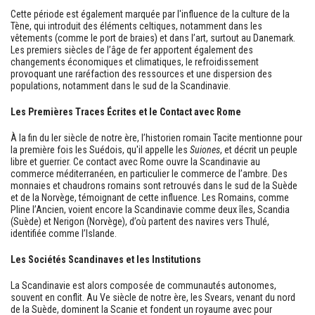
Cette période est également marquée par l'influence de la culture de la
Tène, qui introduit des éléments celtiques, notamment dans les
vêtements (comme le port de braies) et dans l’art, surtout au Danemark.
Les premiers siècles de l’âge de fer apportent également des
changements économiques et climatiques, le refroidissement
provoquant une raréfaction des ressources et une dispersion des
populations, notamment dans le sud de la Scandinavie.
Les Premières Traces Écrites et le Contact avec Rome
À la fin du Ier siècle de notre ère, l’historien romain Tacite mentionne pour
la première fois les Suédois, qu'il appelle les
Suiones
, et décrit un peuple
libre et guerrier. Ce contact avec Rome ouvre la Scandinavie au
commerce méditerranéen, en particulier le commerce de l’ambre. Des
monnaies et chaudrons romains sont retrouvés dans le sud de la Suède
et de la Norvège, témoignant de cette influence. Les Romains, comme
Pline l’Ancien, voient encore la Scandinavie comme deux îles, Scandia
(Suède) et Nerigon (Norvège), d’où partent des navires vers Thulé,
identifiée comme l’Islande.
Les Sociétés Scandinaves et les Institutions
La Scandinavie est alors composée de communautés autonomes,
souvent en conflit. Au Ve siècle de notre ère, les Svears, venant du nord
de la Suède, dominent la Scanie et fondent un royaume avec pour