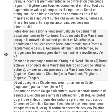
Caligula incarne la première tentative de divinisation d’un prince
régnant : il légifère dans tous les domaines et émet sur tout des
jugements de valeur péremptoires. Il s’oppose au Sénat en
pratiquant une politique d’exécutions sommaires pour lèse-
majesté et en s’appuyant sur les chevaliers, la plèbe, l’armée du
Rhin et les courants religieux autorisant ses desseins
d’immortalité.
Fêtes données à Lyon à l’empereur Caligula. Ce dernier fait
assassiner son invité Ptolémée, fils du roi Juba II de Maurétanie.
Lorsque la nouvelle de sa mort parvient en Maurétanie, la
population se soulève contre l’occupant romain, mais Rome a
rapidement le dessus. Aedemon, affranchi de Ptolémée, se
réfugie dans les montagnes du Rif où il mène la révolte jusqu’en
40
42.
Début de la campagne romaine d’Afrique du Nord. (fin en 42) Rome
achève la conquête de la Maurétanie (Maroc et ouest de l’Algérie
actuels), divisée en deux provinces : la Maurétanie Césarienne
(capitale : Caesaria ou Cherchell) et la Maurétanie Tingitane
(capitale : Tanger).
Début du règne de Claude, empereur romain né en Gaule
(Lugdunum) par sa mère. (fin en 54).
Conjuration contre Caligula où entrent, avec un certain nombre de
sénateurs, les plus puissants des affranchis (Calliste), les préfet
du prétoire et deux tribuns des cohortes prétoriennes, Cassius
Chaerea et Cornelius Sabinus. Il est décidé que l’empereur serait
attaqué vers midi, lorsqu’il sortira du spectacle des jeux Palatins.