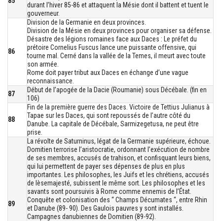
85
durant l’hiver 85-86 et attaquent la Mésie dont il battent et tuent le
gouverneur.
Division de la Germanie en deux provinces.
Division de la Mésie en deux provinces pour organiser sa défense.
Désastre des légions romaines face aux Daces : Le préfet du
prétoire Cornelius Fuscus lance une puissante offensive, qui
86
tourne mal. Cerné dans la vallée de la Temes, il meurt avec toute
son armée.
Rome doit payer tribut aux Daces en échange d’une vague
reconnaissance.
Début de l’apogée de la Dacie (Roumanie) sous Décébale. (fin en
87
106)
Fin de la première guerre des Daces. Victoire de Tettius Julianus à
Tapae sur les Daces, qui sont repoussés de l’autre côté du
88
Danube. La capitale de Décébale, Sarmizegetusa, ne peut être
prise.
La révolte de Saturninus, légat de la Germanie supérieure, échoue.
Domitien terrorise l’aristocratie, ordonnant l’exécution de nombre
de ses membres, accusés de trahison, et confisquant leurs biens,
qui lui permettent de payer ses dépenses de plus en plus
importantes. Les philosophes, les Juifs et les chrétiens, accusés
de lèsemajesté, subissent le même sort. Les philosophes et les
savants sont poursuivis à Rome comme ennemis de l’État.
Conquête et colonisation des “ Champs Décumates “, entre Rhin
89
et Danube (89- 90). Des Gaulois pauvres y sont installés.
Campagnes danubiennes de Domitien (89-92).