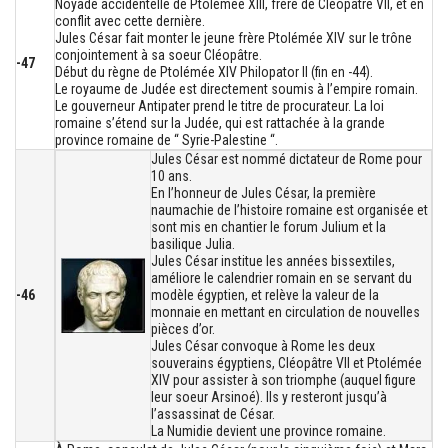
Noyade accidentelle de Ptolémée XIII, frère de Cléopâtre VII, et en
conflit avec cette dernière.
Jules César fait monter le jeune frère Ptolémée XIV sur le trône
conjointement à sa soeur Cléopâtre.
-47
Début du règne de Ptolémée XIV Philopator II (fin en -44).
Le royaume de Judée est directement soumis à l’empire romain.
Le gouverneur Antipater prend le titre de procurateur. La loi
romaine s’étend sur la Judée, qui est rattachée à la grande
province romaine de “ Syrie-Palestine “.
Jules César est nommé dictateur de Rome pour
10 ans.
En l’honneur de Jules César, la première
naumachie de l’histoire romaine est organisée et
sont mis en chantier le forum Julium et la
basilique Julia.
Jules César institue les années bissextiles,
améliore le calendrier romain en se servant du
-46
modèle égyptien, et relève la valeur de la
monnaie en mettant en circulation de nouvelles
pièces d’or.
Jules César convoque à Rome les deux
souverains égyptiens, Cléopâtre VII et Ptolémée
XIV pour assister à son triomphe (auquel figure
leur soeur Arsinoé). Ils y resteront jusqu’à
l’assassinat de César.
La Numidie devient une province romaine.