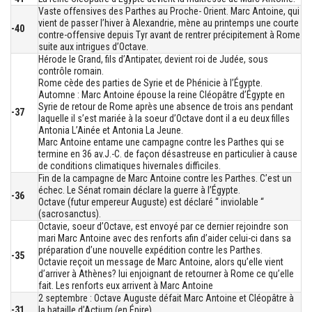
Vaste offensives des Parthes au Proche- Orient. Marc Antoine, qui
vient de passer l’hiver à Alexandrie, mène au printemps une courte
-40
contre-offensive depuis Tyr avant de rentrer précipitement à Rome
suite aux intrigues d’Octave.
Hérode le Grand, fils d’Antipater, devient roi de Judée, sous
contrôle romain.
Rome cède des parties de Syrie et de Phénicie à l’Égypte.
Automne : Marc Antoine épouse la reine Cléopâtre d’Égypte en
Syrie de retour de Rome après une absence de trois ans pendant
-37
laquelle il s’est mariée à la soeur d’Octave dont il a eu deux filles
Antonia L’Ainée et Antonia La Jeune.
Marc Antoine entame une campagne contre les Parthes qui se
termine en 36 av.J.-C. de façon désastreuse en particulier à cause
de conditions climatiques hivernales difficiles.
Fin de la campagne de Marc Antoine contre les Parthes. C’est un
échec. Le Sénat romain déclare la guerre à l’Égypte.
-36
Octave (futur empereur Auguste) est déclaré “ inviolable “
(sacrosanctus).
Octavie, soeur d’Octave, est envoyé par ce dernier rejoindre son
mari Marc Antoine avec des renforts afin d’aider celui-ci dans sa
préparation d’une nouvelle expédition contre les Parthes.
-35
Octavie reçoit un message de Marc Antoine, alors qu’elle vient
d’arriver à Athènes? lui enjoignant de retourner à Rome ce qu’elle
fait. Les renforts eux arrivent à Marc Antoine
2 septembre : Octave Auguste défait Marc Antoine et Cléopâtre à
-31
la bataille d’Actium (en Épire).