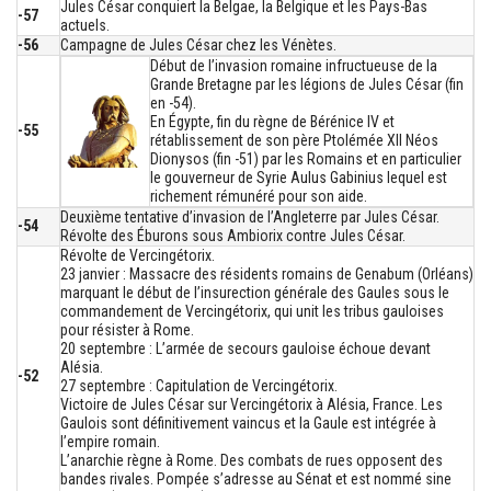
Jules César conquiert la Belgae, la Belgique et les Pays-Bas
-57
actuels.
-56
Campagne de Jules César chez les Vénètes.
Début de l’invasion romaine infructueuse de la
Grande Bretagne par les légions de Jules César (fin
en -54).
En Égypte, fin du règne de Bérénice IV et
-55
rétablissement de son père Ptolémée XII Néos
Dionysos (fin -51) par les Romains et en particulier
le gouverneur de Syrie Aulus Gabinius lequel est
richement rémunéré pour son aide.
Deuxième tentative d’invasion de l’Angleterre par Jules César.
-54
Révolte des Éburons sous Ambiorix contre Jules César.
Révolte de Vercingétorix.
23 janvier : Massacre des résidents romains de Genabum (Orléans)
marquant le début de l’insurection générale des Gaules sous le
commandement de Vercingétorix, qui unit les tribus gauloises
pour résister à Rome.
20 septembre : L’armée de secours gauloise échoue devant
Alésia.
-52
27 septembre : Capitulation de Vercingétorix.
Victoire de Jules César sur Vercingétorix à Alésia, France. Les
Gaulois sont définitivement vaincus et la Gaule est intégrée à
l’empire romain.
L’anarchie règne à Rome. Des combats de rues opposent des
bandes rivales. Pompée s’adresse au Sénat et est nommé sine