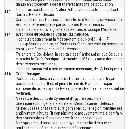
danubien procèdent à des transferts massifs de population.
Trajan fait construire en Arabie Pétrée une route fortifiée reliant
111
Damas, Pétra et Gésara.
Osroes, le roi des Parthes, détrône le roi d’Arménie, un vassal des
Romains, et le remplace par son neveu Phartamasaris.
Trajan déclare alors la guerre aux Parthes et occupe l’Arménie
114
avec l’aide du peuple de Colchis du Caucase.
Il conquiert également la Mésopotamie du Nord (114-117).
Les expéditions contre les Parthes coûtent très cher en homme et
en or, sans être d’aucun intérêt économique.
Trajan prend Ctésiphon, la capitale des Parthes,ainsi que Séleucie
et atteint le Golfe Persique. L’Arménie, la Mésopotamie deviennent
des provinces romaines.
L’Empire romain est à son extension maximum, de l’Atlantique au
116
Golfe Persique.
Parthamasparthes, un vassal de Rome, est installé par Trajan
comme roi des Parthes et prend le titre de Parthicus. Trajan
s’empare du trône royal de Perse, que les Parthes ne cesseront de
réclamer.
Massacre des Juifs de Cyrène et d’Égypte sous Trajan.
Une insurrection générale éclate en Mésopotamie : Séleucie,
Nisibe, Edesse chassent leurs garnisons ; une légion romaine est
entièrement détruite. Trajan réprime le mouvement, mais doit faire
des concessions. Sans renoncer à ses annexions en
Mésopotamie, il reconstitue un royaume parthe diminué en
territoire et placé sous la suzeraineté romaine.