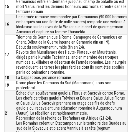
Germanicus entre en Germanie jusqu’au champ de bataille où est
15
mort Varus, rend les derniers honneurs aux morts et rentre dans le
territoire romain.
Une armée romaine commandée par Germanicus (90 000 hommes
embarqués sur une flotte de mille navires) remporte une victoire à
16
Idistaviso sur les rives de la Weser sur le chef de guerre germain
Arminius et capture sa femme Thusnelda.
Triomphe de Germanicus à Rome. Campagne de Germanicus en
Orient. Début de la Guerre interne en Germanie (fin en 19).
Début du soulèvement numide (fin en 24).
Révolte des Musullames des Hauts- Plateaux en Maurétanie,
17
dirigés par le Numide Tacfarinas, ancien membre des troupes
numides auxilliaires et déserteur de l’armée romaine. Les insurgés
revendiquent les terres les plus fertiles dont ils sont étés spoliés
par la colonisations romaine.
18
La Cappadoce, province romaine.
Rome place les Germains du Sud (Marcomans) sous son
19
protectorat.
Échec d’un soulèvement gaulois, Florus et Sacrovir contre Rome.
Les chefs de tribus gaulois Trévires et Eduens Caius Julius Florus
et Caius Julius Sacrovir prennent en otage des fils de chefs
gaulois qui recevaient une éducation romaine à Augustodunum
21
(Autun). La rébellion est rapidement matée.
Répression de la révolte de Tacfarinas en Afrique (21-24).
Les Romains créent un Etat tampon sur le territoire des Quades au
sud de la Slovaquie et placent Vannius à sa tête (regnum