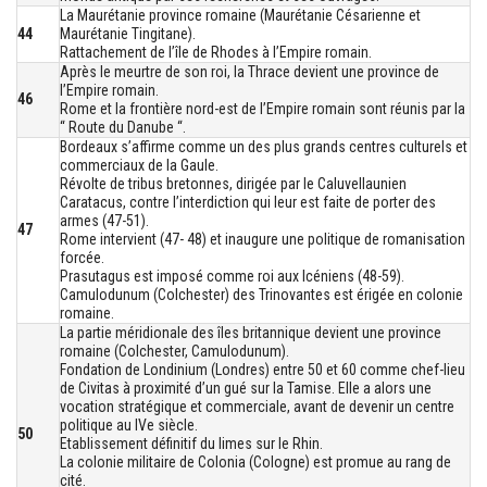
La Maurétanie province romaine (Maurétanie Césarienne et
44
Maurétanie Tingitane).
Rattachement de l’île de Rhodes à l’Empire romain.
Après le meurtre de son roi, la Thrace devient une province de
l’Empire romain.
46
Rome et la frontière nord-est de l’Empire romain sont réunis par la
“ Route du Danube “.
Bordeaux s’affirme comme un des plus grands centres culturels et
commerciaux de la Gaule.
Révolte de tribus bretonnes, dirigée par le Caluvellaunien
Caratacus, contre l’interdiction qui leur est faite de porter des
armes (47-51).
47
Rome intervient (47- 48) et inaugure une politique de romanisation
forcée.
Prasutagus est imposé comme roi aux Icéniens (48-59).
Camulodunum (Colchester) des Trinovantes est érigée en colonie
romaine.
La partie méridionale des îles britannique devient une province
romaine (Colchester, Camulodunum).
Fondation de Londinium (Londres) entre 50 et 60 comme chef-lieu
de Civitas à proximité d’un gué sur la Tamise. Elle a alors une
vocation stratégique et commerciale, avant de devenir un centre
politique au IVe siècle.
50
Etablissement définitif du limes sur le Rhin.
La colonie militaire de Colonia (Cologne) est promue au rang de
cité.