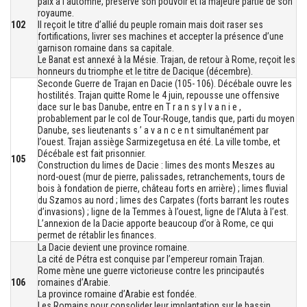
paix à l’automne, préserve son pouvoir et la majeure partie de son
royaume.
102
Il reçoit le titre d’allié du peuple romain mais doit raser ses
fortifications, livrer ses machines et accepter la présence d’une
garnison romaine dans sa capitale.
Le Banat est annexé à la Mésie. Trajan, de retour à Rome, reçoit les
honneurs du triomphe et le titre de Dacique (décembre).
Seconde Guerre de Trajan en Dacie (105- 106). Décébale ouvre les
hostilités. Trajan quitte Rome le 4 juin, repousse une offensive
dace sur le bas Danube, entre en T r a n s y l v a n i e ,
probablement par le col de Tour-Rouge, tandis que, parti du moyen
Danube, ses lieutenants s ’ a v a n c e n t simultanément par
l’ouest. Trajan assiège Sarmizegetusa en été. La ville tombe, et
Décébale est fait prisonnier.
105
Construction du limes de Dacie : limes des monts Meszes au
nord-ouest (mur de pierre, palissades, retranchements, tours de
bois à fondation de pierre, château forts en arrière) ; limes fluvial
du Szamos au nord ; limes des Carpates (forts barrant les routes
d’invasions) ; ligne de la Temmes à l’ouest, ligne de l’Aluta à l’est.
L’annexion de la Dacie apporte beaucoup d’or à Rome, ce qui
permet de rétablir les finances.
La Dacie devient une province romaine.
La cité de Pétra est conquise par l’empereur romain Trajan.
Rome mène une guerre victorieuse contre les principautés
106
romaines d’Arabie.
La province romaine d’Arabie est fondée.
Les Romains pour consolider leur implantation sur le bassin