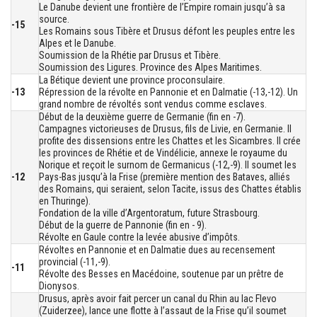
Le Danube devient une frontière de l’Empire romain jusqu’à sa
source.
-15
Les Romains sous Tibère et Drusus défont les peuples entre les
Alpes et le Danube.
Soumission de la Rhétie par Drusus et Tibère.
Soumission des Ligures. Province des Alpes Maritimes.
La Bétique devient une province proconsulaire.
-13
Répression de la révolte en Pannonie et en Dalmatie (-13,-12). Un
grand nombre de révoltés sont vendus comme esclaves.
Début de la deuxième guerre de Germanie (fin en -7).
Campagnes victorieuses de Drusus, fils de Livie, en Germanie. Il
profite des dissensions entre les Chattes et les Sicambres. Il crée
les provinces de Rhétie et de Vindélicie, annexe le royaume du
Norique et reçoit le surnom de Germanicus (-12,-9). Il soumet les
-12
Pays-Bas jusqu’à la Frise (première mention des Bataves, alliés
des Romains, qui seraient, selon Tacite, issus des Chattes établis
en Thuringe).
Fondation de la ville d’Argentoratum, future Strasbourg.
Début de la guerre de Pannonie (fin en - 9).
Révolte en Gaule contre la levée abusive d’impôts.
Révoltes en Pannonie et en Dalmatie dues au recensement
provincial (-11,-9).
-11
Révolte des Besses en Macédoine, soutenue par un prêtre de
Dionysos.
Drusus, après avoir fait percer un canal du Rhin au lac Flevo
(Zuiderzee), lance une flotte à l’assaut de la Frise qu’il soumet