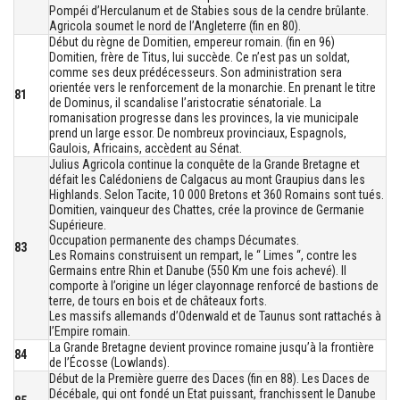
Pompéi d’Herculanum et de Stabies sous de la cendre brûlante.
Agricola soumet le nord de l’Angleterre (fin en 80).
Début du règne de Domitien, empereur romain. (fin en 96)
Domitien, frère de Titus, lui succède. Ce n’est pas un soldat,
comme ses deux prédécesseurs. Son administration sera
orientée vers le renforcement de la monarchie. En prenant le titre
81
de Dominus, il scandalise l’aristocratie sénatoriale. La
romanisation progresse dans les provinces, la vie municipale
prend un large essor. De nombreux provinciaux, Espagnols,
Gaulois, Africains, accèdent au Sénat.
Julius Agricola continue la conquête de la Grande Bretagne et
défait les Calédoniens de Calgacus au mont Graupius dans les
Highlands. Selon Tacite, 10 000 Bretons et 360 Romains sont tués.
Domitien, vainqueur des Chattes, crée la province de Germanie
Supérieure.
Occupation permanente des champs Décumates.
83
Les Romains construisent un rempart, le “ Limes “, contre les
Germains entre Rhin et Danube (550 Km une fois achevé). Il
comporte à l’origine un léger clayonnage renforcé de bastions de
terre, de tours en bois et de châteaux forts.
Les massifs allemands d’Odenwald et de Taunus sont rattachés à
l’Empire romain.
La Grande Bretagne devient province romaine jusqu’à la frontière
84
de l’Écosse (Lowlands).
Début de la Première guerre des Daces (fin en 88). Les Daces de
Décébale, qui ont fondé un Etat puissant, franchissent le Danube