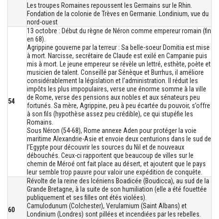
Les troupes Romaines repoussent les Germains sur le Rhin.
Fondation de la colonie de Trèves en Germanie. Londinium, vue du
nord-ouest
13 octobre : Début du règne de Néron comme empereur romain (fin
en 68).
Agrippine gouverne par la terreur : Sa belle-soeur Domitia est mise
à mort. Narcisse, secrétaire de Claude est exilé en Campanie puis
mis à mort. Le jeune empereur se révèle un lettré, esthète, poète et
musicien de talent. Conseillé par Sénèque et Burrhus, il améliore
considérablement la législation et l’administration. Il réduit les
impôts les plus impopulaires, verse une énorme somme à la ville
de Rome, verse des pensions aux nobles et aux sénateurs peu
54
fortunés. Sa mère, Agrippine, peu à peu écartée du pouvoir, s’offre
à son fils (hypothèse assez peu crédible), ce qui stupéfie les
Romains.
Sous Néron (54-68), Rome annexe Aden pour protéger la voie
maritime Alexandrie-Asie et envoie deux centurions dans le sud de
l’Egypte pour découvrir les sources du Nil et de nouveaux
débouchés. Ceux-ci rapportent que beaucoup de villes sur le
chemin de Méroé ont fait place au désert, et ajoutent que le pays
leur semble trop pauvre pour valoir une expédition de conquête.
Révolte de la reine des Icéniens Boadicée (Boudicca), au sud de la
Grande Bretagne, à la suite de son humiliation (elle a été fouettée
publiquement et ses filles ont étés violées).
Camulodunum (Colchester), Verulamium (Saint Albans) et
60
Londinium (Londres) sont pillées et incendiées par les rebelles.