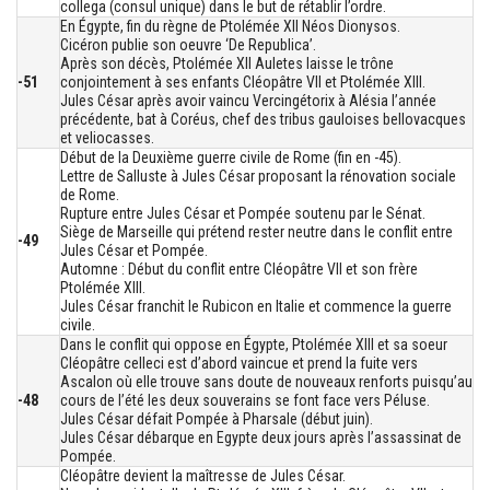
collega (consul unique) dans le but de rétablir l’ordre.
En Égypte, fin du règne de Ptolémée XII Néos Dionysos.
Cicéron publie son oeuvre ‘De Republica’.
Après son décès, Ptolémée XII Auletes laisse le trône
-51
conjointement à ses enfants Cléopâtre VII et Ptolémée XIII.
Jules César après avoir vaincu Vercingétorix à Alésia l’année
précédente, bat à Coréus, chef des tribus gauloises bellovacques
et veliocasses.
Début de la Deuxième guerre civile de Rome (fin en -45).
Lettre de Salluste à Jules César proposant la rénovation sociale
de Rome.
Rupture entre Jules César et Pompée soutenu par le Sénat.
Siège de Marseille qui prétend rester neutre dans le conflit entre
-49
Jules César et Pompée.
Automne : Début du conflit entre Cléopâtre VII et son frère
Ptolémée XIII.
Jules César franchit le Rubicon en Italie et commence la guerre
civile.
Dans le conflit qui oppose en Égypte, Ptolémée XIII et sa soeur
Cléopâtre celleci est d’abord vaincue et prend la fuite vers
Ascalon où elle trouve sans doute de nouveaux renforts puisqu’au
-48
cours de l’été les deux souverains se font face vers Péluse.
Jules César défait Pompée à Pharsale (début juin).
Jules César débarque en Egypte deux jours après l’assassinat de
Pompée.
Cléopâtre devient la maîtresse de Jules César.