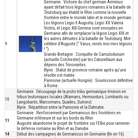
Germanie : Victoire du chef germain Arminius
ayant défait trois légions romaines à la bataille de
Teutoburg qui établit le Rhin comme la nouvelle
frontière entre le monde latin et le monde germain.
Les légions Legio II Augusta, Legio XX Valeria
Victrix, et Legio XIII Gemina sont envoyées en
Germanie afin de remplacer la légion Legio XIX et
les autres détruites à la bataille de Teutoburg. Mot
9
célèbre d’Auguste (“ Varus, rends moi mes légions
! “).
Grande-Bretagne : Conquête de Camulodunum
(actuelle Colchester) par les Catuvellauni aux
dépens des Trinovantes.
Illyrie : Statut de province romaine après qu’une
révolte est matée.
Pannonie (actuelle Hongrie) : Soumission définitive
à Rome.
Germanie : Découpage de la proto-tribu germanique Irminon en
tribus teutoniques locales (Alamans, Hermundurs, Lombards ou
10
Langobards, Marcomans, Quades, Suèves).
Illyrie : Répartition entre la Pannonie et la Dalmatie.
Germanie : Renforcement par Germanicus des frontières en
Germanie inférieure et sur les bords du Rhin.
11
Auguste abandonne le projet de frontière sur l’Elbe pour ramener
la défense romaine au Rhin et au Danube.
14
Début des campagnes de Germanicus en Germanie (fin en 16).