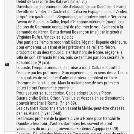
Début de la révolte des Bataves (fin en 70)
Ouverture de la première école d’éloquence par Quintilien à Rome.
Révolte de Vindex en Gaule et de Galba en Espagne. Julius Vindex,
propréteur gaulois de la Séquanaise, se souleve contre Néron en
faveur de Sulpicius Galba, légat d’Hispanie citérieure (mars). Les
légions de Germanie acceptent de réprimer le soulèvement à la
demande de Néron. Battu devant Besançon (mai) par le général
Virginius Rufus, Vindex se suicide.
Une partie de l’empire reconnaît Galba, légat d’Hispanie citérieure,
pour empereur. Le sénat et les prétoriens se rallient. Néron,
proscrit par un décret public, s’enfuit hors de Rome, regagne la
villa de son affranchi Phaon, puis se fait tuer par son secrétaire
Epaphrodite (9 juin).
68
Locuste, l’empoisonneuse, est mise à mort. Galba est porté à
l’empire par les prétoriens. Son expérience, son sens des affaires,
ses qualités de soldat et d’administrateur semblent en faire
l’homme de la situation. Mais la maladresse de ses premiers
actes feront l’unanimité contre lui.
Pour assurer sa succession, Galba adopte Lucius Pison.
Guerre civile: Galba, Othon, Vitellius et Vespasien se disputent le
pouvoir impérial à Rome. (fin en 69).
Les cavaliers Roxolans envahissent la Mésie, peut-être chassés
par les Alains (hiver 67-68).
Les Daces profitent de la guerre civile à Rome pour franchir le
Danube à leur tour. D’autres Sarmates les suivent et sont
vainqueurs du nouveau gouverneur Fonteius Agrippa (68-70).
2 janvier : Révolte des légions de Germanie, qui refusent de prêter