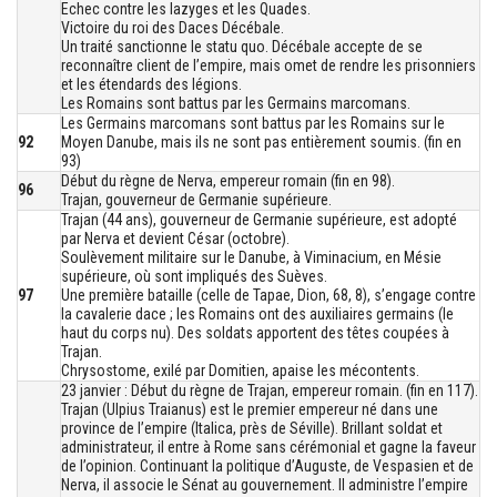
Echec contre les Iazyges et les Quades.
Victoire du roi des Daces Décébale.
Un traité sanctionne le statu quo. Décébale accepte de se
reconnaître client de l’empire, mais omet de rendre les prisonniers
et les étendards des légions.
Les Romains sont battus par les Germains marcomans.
Les Germains marcomans sont battus par les Romains sur le
92
Moyen Danube, mais ils ne sont pas entièrement soumis. (fin en
93)
Début du règne de Nerva, empereur romain (fin en 98).
96
Trajan, gouverneur de Germanie supérieure.
Trajan (44 ans), gouverneur de Germanie supérieure, est adopté
par Nerva et devient César (octobre).
Soulèvement militaire sur le Danube, à Viminacium, en Mésie
supérieure, où sont impliqués des Suèves.
97
Une première bataille (celle de Tapae, Dion, 68, 8), s’engage contre
la cavalerie dace ; les Romains ont des auxiliaires germains (le
haut du corps nu). Des soldats apportent des têtes coupées à
Trajan.
Chrysostome, exilé par Domitien, apaise les mécontents.
23 janvier : Début du règne de Trajan, empereur romain. (fin en 117).
Trajan (Ulpius Traianus) est le premier empereur né dans une
province de l’empire (Italica, près de Séville). Brillant soldat et
administrateur, il entre à Rome sans cérémonial et gagne la faveur
de l’opinion. Continuant la politique d’Auguste, de Vespasien et de
Nerva, il associe le Sénat au gouvernement. Il administre l’empire