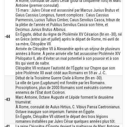
À Rome, consulat de Jules César (pour la cinquième fois) et Marc
Antoine (premier consulat).
15 mars : Jules César est assassiné par Marcus Junius Brutus et
Gaius Cassius Longinus, furent complices : Caius Cassius
Parmensis, Lucius Tullius Cimber, Caius Servilius Casca, tribun de
la plèbe de l’année et Publius Servilius Casca son frère, et
Decimus Junius Brutus Albinus.
En Égypte, début du règne de Ptolémée XV Césarion (fin en -30), né
-44
en Grèce (entre juin et juillet) après le départ de Rome, mi-avril de
sa mère, Cléopâtre VII.
Arrivée de Cléopâtre VII à Alexandrie après un séjour de plusieurs
années à Rome. À peine arrivée elle fait assassiner Ptolémée XIV
Philopator II, afin d’éviter un rival potentiel à son pouvoir et à son
fils qui vient de naître.
Cléopâtre VII restaure l’autorité de l’Égypte sur Chypre que son
père Ptolémée XII avait cédé aux Romains en 59 av .J.-C..
Début de la Troisième Guerre Civile à Rome (fin en -30).
La ville de Lyon (Lugdunum) est fondée par les Romains.
Proscriptions, plus de 2000 Romains sont exécutés comme
ennemis de l’État dont Cicéron.
Marc Antoine, Octave Auguste et Lépide forment le deuxième
-43
triumvirat.
À Rome, consulat de Aulus Hirtius, C. Vibius Pansa Caetronianus.
Octave inaugure son imperium. Famine en Égypte.
En Égypte, Cléopâtre VII obtient le départ des trois légions
romaines installées par Jules César quelques années plus tôt.
-41
La reine Cléopâtre d’Égypte devient la maîtresse de Marc Antoine.