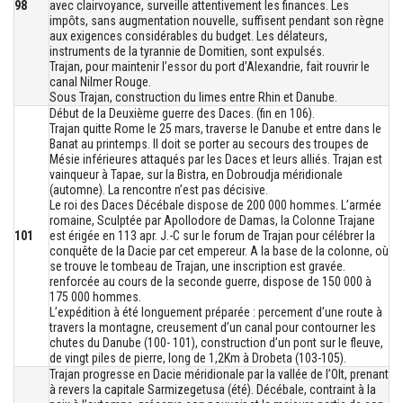
98
avec clairvoyance, surveille attentivement les finances. Les
impôts, sans augmentation nouvelle, suffisent pendant son règne
aux exigences considérables du budget. Les délateurs,
instruments de la tyrannie de Domitien, sont expulsés.
Trajan, pour maintenir l’essor du port d’Alexandrie, fait rouvrir le
canal Nilmer Rouge.
Sous Trajan, construction du limes entre Rhin et Danube.
Début de la Deuxième guerre des Daces. (fin en 106).
Trajan quitte Rome le 25 mars, traverse le Danube et entre dans le
Banat au printemps. Il doit se porter au secours des troupes de
Mésie inférieures attaqués par les Daces et leurs alliés. Trajan est
vainqueur à Tapae, sur la Bistra, en Dobroudja méridionale
(automne). La rencontre n’est pas décisive.
Le roi des Daces Décébale dispose de 200 000 hommes. L’armée
romaine, Sculptée par Apollodore de Damas, la Colonne Trajane
101
est érigée en 113 apr. J.-C sur le forum de Trajan pour célébrer la
conquête de la Dacie par cet empereur. A la base de la colonne, où
se trouve le tombeau de Trajan, une inscription est gravée.
renforcée au cours de la seconde guerre, dispose de 150 000 à
175 000 hommes.
L’expédition à été longuement préparée : percement d’une route à
travers la montagne, creusement d’un canal pour contourner les
chutes du Danube (100- 101), construction d’un pont sur le fleuve,
de vingt piles de pierre, long de 1,2Km à Drobeta (103-105).
Trajan progresse en Dacie méridionale par la vallée de l’Olt, prenant
à revers la capitale Sarmizegetusa (été). Décébale, contraint à la