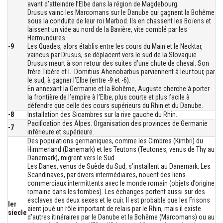
avant d’atteindre l’Elbe dans la région de Magdebourg.
Drusus vainc les Marcomans sur le Danube qui gagnent la Bohême
sous la conduite de leur roi Marbod. Ils en chassent les Boïens et
laissent un vide au nord de la Bavière, vite comblé par les
Hermundures.
-9
Les Quades, alors établis entre les cours du Main et le Necktar,
vaincus par Drusus, se déplacent vers le sud de la Slovaquie.
Drusus meurt à son retour des suites d’une chute de cheval. Son
frère Tibère et L. Domitius Ahenobarbus parviennent à leur tour, par
le sud, à gagner l’Elbe (entre -9 et -6).
En annexant la Germanie et la Bohême, Auguste cherche à porter
la frontière de l’empire à l’Elbe, plus courte et plus facile à
défendre que celle des cours supérieurs du Rhin et du Danube.
-8
Installation des Sicambres sur la rive gauche du Rhin.
Pacification des Alpes. Organisation des provinces de Germanie
-7
inférieure et supérieure.
Des populations germaniques, comme les Cimbres (Kimbri) du
Himmerland (Danemark) et les Teutons (Teutones, venus de Thy au
Danemark), migrent vers le Sud.
Les Danes, venus de Suède du Sud, s’installent au Danemark. Les
Scandinaves, par divers intermédiaires, nouent des liens
commerciaux intermittents avec le monde romain (objets d’origine
romaine dans les tombes). Les échanges portent aussi sur des
esclaves des deux sexes et le cuir. Il est probable que les Frisons
Ier
aient joué un rôle important de relais par le Rhin, mais il existe
siecle
d’autres itinéraires par le Danube et la Bohême (Marcomans) ou au