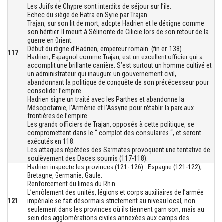
Les Juifs de Chypre sont interdits de séjour sur l’île.
Echec du siège de Hatra en Syrie par Trajan.
Trajan, sur son lit de mort, adopte Hadrien et le désigne comme
son héritier. Il meurt à Sélinonte de Cilicie lors de son retour de la
guerre en Orient.
Début du règne d’Hadrien, empereur romain. (fin en 138).
117
Hadrien, Espagnol comme Trajan, est un excellent officier qui a
accomplit une brillante carrière. S’est surtout un homme cultivé et
un administrateur qui inaugure un gouvernement civil,
abandonnant la politique de conquête de son prédécesseur pour
consolider l’empire.
Hadrien signe un traité avec les Parthes et abandonne la
Mésopotamie, l’Arménie et l’Assyrie pour rétablir la paix aux
frontières de l’empire.
Les grands officiers de Trajan, opposés à cette politique, se
compromettent dans le “ complot des consulaires “, et seront
exécutés en 118.
Les attaques répétées des Sarmates provoquent une tentative de
soulèvement des Daces soumis (117-118).
Hadrien inspecte les provinces (121- 126) : Espagne (121-122),
Bretagne, Germanie, Gaule.
Renforcement du limes du Rhin.
L’enrôlement des unités, légions et corps auxiliaires de l’armée
121
impériale se fait désormais strictement au niveau local, non
seulement dans les provinces où ils tiennent garnison, mais au
sein des agglomérations civiles annexées aux camps des