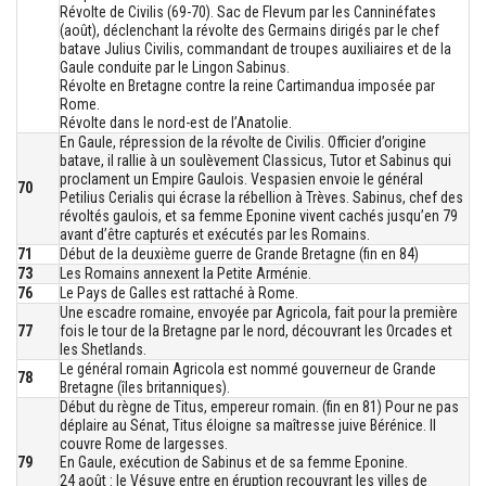
Révolte de Civilis (69-70). Sac de Flevum par les Canninéfates
(août), déclenchant la révolte des Germains dirigés par le chef
batave Julius Civilis, commandant de troupes auxiliaires et de la
Gaule conduite par le Lingon Sabinus.
Révolte en Bretagne contre la reine Cartimandua imposée par
Rome.
Révolte dans le nord-est de l’Anatolie.
En Gaule, répression de la révolte de Civilis. Officier d’origine
batave, il rallie à un soulèvement Classicus, Tutor et Sabinus qui
proclament un Empire Gaulois. Vespasien envoie le général
70
Petilius Cerialis qui écrase la rébellion à Trèves. Sabinus, chef des
révoltés gaulois, et sa femme Eponine vivent cachés jusqu’en 79
avant d’être capturés et exécutés par les Romains.
71
Début de la deuxième guerre de Grande Bretagne (fin en 84)
73
Les Romains annexent la Petite Arménie.
76
Le Pays de Galles est rattaché à Rome.
Une escadre romaine, envoyée par Agricola, fait pour la première
77
fois le tour de la Bretagne par le nord, découvrant les Orcades et
les Shetlands.
Le général romain Agricola est nommé gouverneur de Grande
78
Bretagne (îles britanniques).
Début du règne de Titus, empereur romain. (fin en 81) Pour ne pas
déplaire au Sénat, Titus éloigne sa maîtresse juive Bérénice. Il
couvre Rome de largesses.
79
En Gaule, exécution de Sabinus et de sa femme Eponine.
24 août : le Vésuve entre en éruption recouvrant les villes de