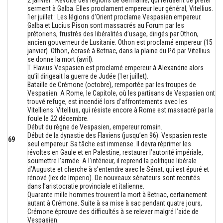
serment à Galba. Elles proclament empereur leur général, Vitellius.
1er juillet : Les légions d’Orient proclame Vespasien empereur.
Galba et Lucius Pison sont massacrés au Forum par les
prétoriens, frustrés des libéralités d’usage, dirigés par Othon,
ancien gouverneur de Lusitanie. Othon est proclamé empereur (15
janvier). Othon, écrasé à Betriac, dans la plaine du Pô par Vitellius
se donne la mort (avril).
T. Flavius Vespasien est proclamé empereur à Alexandrie alors
qu’il dirigeait la guerre de Judée (1er juillet).
Bataille de Crémone (octobre), remportée par les troupes de
Vespasien. A Rome, le Capitole, où les partisans de Vespasien ont
trouvé refuge, est incendié lors d’affrontements avec les
Vitelliens. Vitellius, qui résiste encore à Rome est massacré par la
foule le 22 décembre.
Début du règne de Vespasien, empereur romain.
Début de la dynastie des Flaviens (jusqu’en 96). Vespasien reste
69
seul empereur. Sa tâche est immense. Il devra réprimer les
révoltes en Gaule et en Palestine, restaurer l’autorité impériale,
soumettre l’armée. A l’intérieur, il reprend la politique libérale
d’Auguste et cherche à s’entendre avec le Sénat, qui est épuré et
rénové (lex de Imperio). De nouveaux sénateurs sont recrutés
dans l’aristocratie provinciale et italienne.
Quarante mille hommes trouvent la mort à Betriac, certainement
autant à Crémone. Suite à sa mise à sac pendant quatre jours,
Crémone éprouve des difficultés à se relever malgré l’aide de
Vespasien.