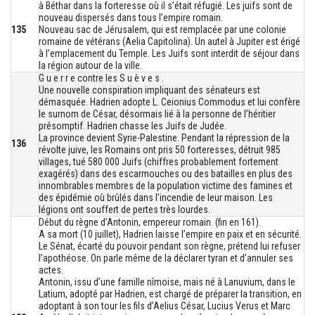
à Béthar dans la forteresse où il s’était réfugié. Les juifs sont de
nouveau dispersés dans tous l’empire romain.
135
Nouveau sac de Jérusalem, qui est remplacée par une colonie
romaine de vétérans (Aelia Capitolina). Un autel à Jupiter est érigé
à l’emplacement du Temple. Les Juifs sont interdit de séjour dans
la région autour de la ville.
G u e r r e contre les S u è v e s .
Une nouvelle conspiration impliquant des sénateurs est
démasquée. Hadrien adopte L. Ceionius Commodus et lui confère
le surnom de César, désormais lié à la personne de l’héritier
présomptif. Hadrien chasse les Juifs de Judée.
La province devient Syrie-Palestine. Pendant la répression de la
136
révolte juive, les Romains ont pris 50 forteresses, détruit 985
villages, tué 580 000 Juifs (chiffres probablement fortement
exagérés) dans des escarmouches ou des batailles en plus des
innombrables membres de la population victime des famines et
des épidémie où brûlés dans l’incendie de leur maison. Les
légions ont souffert de pertes très lourdes.
Début du règne d’Antonin, empereur romain. (fin en 161).
A sa mort (10 juillet), Hadrien laisse l’empire en paix et en sécurité.
Le Sénat, écarté du pouvoir pendant son règne, prétend lui refuser
l’apothéose. On parle même de la déclarer tyran et d’annuler ses
actes.
Antonin, issu d’une famille nîmoise, mais né à Lanuvium, dans le
Latium, adopté par Hadrien, est chargé de préparer la transition, en
adoptant à son tour les fils d’Aelius César, Lucius Verus et Marc