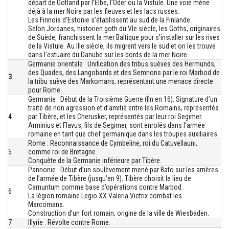
départ de Gotland par l’Elbe, l’Oder ou la Vistule. Une voie mène
déjà à la mer Noire par les fleuves et les lacs russes.
Les Finnois d’Estonie s’établissent au sud de la Finlande.
Selon Jordanes, historien goth du VIe siècle, les Goths, originaires
de Suède, franchissent la mer Baltique pour s’installer sur les rives
de la Vistule. Au IIIe siècle, ils migrent vers le sud et on les trouve
dans l’estuaire du Danube sur les bords de la mer Noire.
Germanie orientale : Unification des tribus suèves des Hermunds,
des Quades, des Langobards et des Semnons par le roi Marbod de
3
la tribu suève des Markomans, représentant une menace directe
pour Rome.
Germanie : Début de la Troisième Guerre (fin en 16). Signature d’un
traité de non agression et d’amitié entre les Romains, représentés
4
par Tibère, et les Cherusker, représentés par leur roi Segimer.
Arminius et Flavus, fils de Segimer, sont enrolés dans l’armée
romaine en tant que chef germanique dans les troupes auxiliaires.
Rome : Reconnaissance de Cymbeline, roi du Catuvellauni,
5
comme roi de Bretagne.
Conquête de la Germanie inférieure par Tibère.
Pannonie : Début d’un soulèvement mené par Bato sur les arrières
de l’armée de Tibère (jusqu’en 9). Tibère choisit le lieu de
Carnuntum comme base d’opérations contre Marbod.
6
La légion romaine Legio XX Valeria Victrix combat les
Marcomans.
Construction d’un fort romain, origine de la ville de Wiesbaden.
7
Illyrie : Révolte contre Rome.