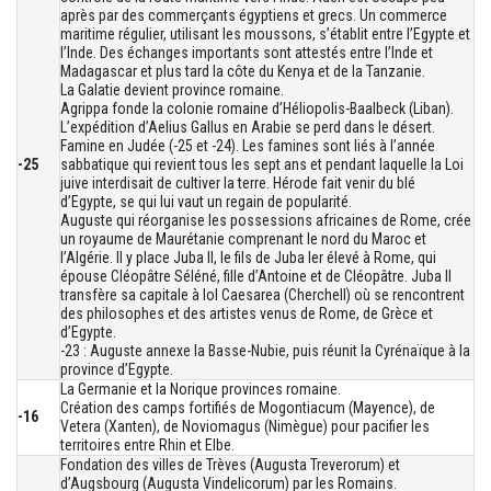
après par des commerçants égyptiens et grecs. Un commerce
maritime régulier, utilisant les moussons, s’établit entre l’Egypte et
l’Inde. Des échanges importants sont attestés entre l’Inde et
Madagascar et plus tard la côte du Kenya et de la Tanzanie.
La Galatie devient province romaine.
Agrippa fonde la colonie romaine d’Héliopolis-Baalbeck (Liban).
L’expédition d’Aelius Gallus en Arabie se perd dans le désert.
Famine en Judée (-25 et -24). Les famines sont liés à l’année
-25
sabbatique qui revient tous les sept ans et pendant laquelle la Loi
juive interdisait de cultiver la terre. Hérode fait venir du blé
d’Egypte, se qui lui vaut un regain de popularité.
Auguste qui réorganise les possessions africaines de Rome, crée
un royaume de Maurétanie comprenant le nord du Maroc et
l’Algérie. Il y place Juba II, le fils de Juba Ier élevé à Rome, qui
épouse Cléopâtre Séléné, fille d’Antoine et de Cléopâtre. Juba II
transfère sa capitale à Iol Caesarea (Cherchell) où se rencontrent
des philosophes et des artistes venus de Rome, de Grèce et
d’Egypte.
-23 : Auguste annexe la Basse-Nubie, puis réunit la Cyrénaïque à la
province d’Egypte.
La Germanie et la Norique provinces romaine.
Création des camps fortifiés de Mogontiacum (Mayence), de
-16
Vetera (Xanten), de Noviomagus (Nimègue) pour pacifier les
territoires entre Rhin et Elbe.
Fondation des villes de Trèves (Augusta Treverorum) et
d’Augsbourg (Augusta Vindelicorum) par les Romains.