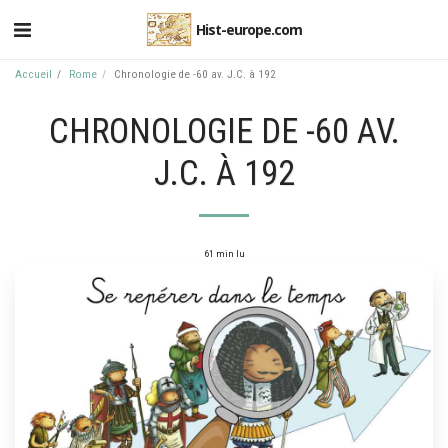
Hist-europe.com
Accueil
Rome
Chronologie de -60 av. J.C. à 192
CHRONOLOGIE DE -60 AV.
J.C. À 192
61 min lu