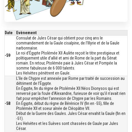
Date
Evènement
Consulat de Jules César qui obtient pour cinq ans le
commandement de la Gaule cisalpine, de l’Illyrie et de la Gaule
narbonnaise.
Le roi d’Égypte Ptolémée XII Aulète reçoit le titre prestigieux et
-59
politiquement utile d’allié et ami de Rome de la part du Sénat
romain. En retour, Ptolémée paie à Jules César et Pompée la
somme fabuleuse de 6 000 talents.
Les Helvètes pénètrent en Gaule.
L’île de Chypre est annexée par Rome par traité de succession au
détriment de l’Égypte.
En Égypte, fin du règne de Ptolémée XII Néos Dionysos qui est
renversé par la foule d’Alexandrie, furieuse de voir qu’il n’avait rien
fait pour empêcher l’annexion de Chypre par les Romains.
-58
En Égypte, début du règne de Bérénice IV (fin en -55), fille de
Ptolémée XII et soeur aînée de Cléopâtre VII.
Début de la Guerre des Gaules. Jules César envahit la Gaule (fin en
-51).
Les Helvètes et les Suèves sont chassées de Gaule par Jules
César.