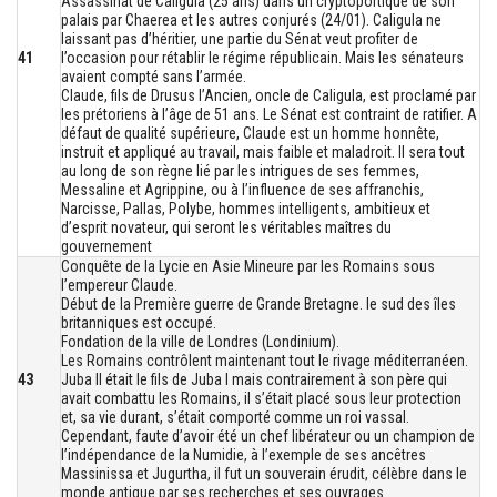
Assassinat de Caligula (25 ans) dans un cryptoportique de son
palais par Chaerea et les autres conjurés (24/01). Caligula ne
laissant pas d’héritier, une partie du Sénat veut profiter de
41
l’occasion pour rétablir le régime républicain. Mais les sénateurs
avaient compté sans l’armée.
Claude, fils de Drusus l’Ancien, oncle de Caligula, est proclamé par
les prétoriens à l’âge de 51 ans. Le Sénat est contraint de ratifier. A
défaut de qualité supérieure, Claude est un homme honnête,
instruit et appliqué au travail, mais faible et maladroit. Il sera tout
au long de son règne lié par les intrigues de ses femmes,
Messaline et Agrippine, ou à l’influence de ses affranchis,
Narcisse, Pallas, Polybe, hommes intelligents, ambitieux et
d’esprit novateur, qui seront les véritables maîtres du
gouvernement
Conquête de la Lycie en Asie Mineure par les Romains sous
l’empereur Claude.
Début de la Première guerre de Grande Bretagne. le sud des îles
britanniques est occupé.
Fondation de la ville de Londres (Londinium).
Les Romains contrôlent maintenant tout le rivage méditerranéen.
43
Juba II était le fils de Juba I mais contrairement à son père qui
avait combattu les Romains, il s’était placé sous leur protection
et, sa vie durant, s’était comporté comme un roi vassal.
Cependant, faute d’avoir été un chef libérateur ou un champion de
l’indépendance de la Numidie, à l’exemple de ses ancêtres
Massinissa et Jugurtha, il fut un souverain érudit, célèbre dans le
monde antique par ses recherches et ses ouvrages.