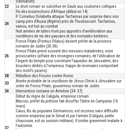
Vanniarum).
22
Le droit romain se substitue en Gaule aux coutumes celtiques.
Fin des insurrections d’Afrique (début en 14).
P. Cornelius Dolabella attaque Tacfarinas par surprise dans son
camp près d’Auzia (Algérie) près de Thusbascum. Tacfarinas,
24
vaincu, est tué au combat.
Huit années de luttes n’ont pas apportés d’amélioration aux
conditions de vie des paysans et des nomades berbères.
Ponce Pilate (Pontius Pilatus) devient préfet de la province
romaine de Judée (26-36).
Ponce Pilate prend souvent des mesures maladroites, voire
26
provocantes (affaire des enseignes romaines, de l’utilisation de
l’argent du temple pour construire l’aqueduc de Jérusalem, des
boucliers dédiés à l’empereur, frappe de monnaies comportant
des motifs païens).
28
Rébellion des Frisons contre Rome.
Année probable de la crucifixion de Jésus-Christ à Jérusalem sur
33
ordre de Ponce Pilate, gouverneur romain de Judée.
34
Intervention romaine en Arménie (34- 37).
Début du règne de Caligula, empereur romain
Macron, préfet du prétoire fait étouffer Tibère en Campanie (16
mars).
Caius, fils du populaire Germanicus, est reconnu sans difficulté
comme empereur par le Sénat et par l’armée (Caligula, petite
chaussure, est un surnom militaire). Il tombe gravement malade à
l’automne.
37