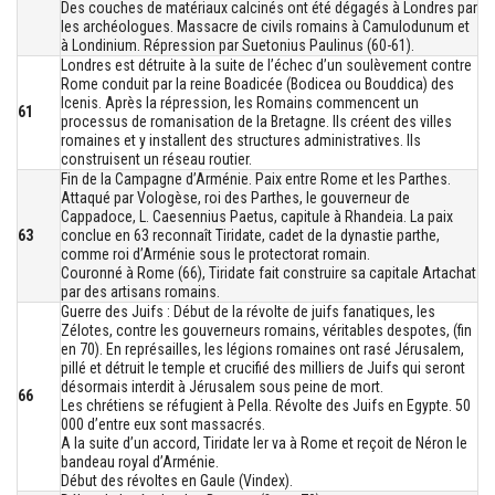
Des couches de matériaux calcinés ont été dégagés à Londres par
les archéologues. Massacre de civils romains à Camulodunum et
à Londinium. Répression par Suetonius Paulinus (60-61).
Londres est détruite à la suite de l’échec d’un soulèvement contre
Rome conduit par la reine Boadicée (Bodicea ou Bouddica) des
Icenis. Après la répression, les Romains commencent un
61
processus de romanisation de la Bretagne. Ils créent des villes
romaines et y installent des structures administratives. Ils
construisent un réseau routier.
Fin de la Campagne d’Arménie. Paix entre Rome et les Parthes.
Attaqué par Vologèse, roi des Parthes, le gouverneur de
Cappadoce, L. Caesennius Paetus, capitule à Rhandeia. La paix
63
conclue en 63 reconnaît Tiridate, cadet de la dynastie parthe,
comme roi d’Arménie sous le protectorat romain.
Couronné à Rome (66), Tiridate fait construire sa capitale Artachat
par des artisans romains.
Guerre des Juifs : Début de la révolte de juifs fanatiques, les
Zélotes, contre les gouverneurs romains, véritables despotes, (fin
en 70). En représailles, les légions romaines ont rasé Jérusalem,
pillé et détruit le temple et crucifié des milliers de Juifs qui seront
désormais interdit à Jérusalem sous peine de mort.
66
Les chrétiens se réfugient à Pella. Révolte des Juifs en Egypte. 50
000 d’entre eux sont massacrés.
A la suite d’un accord, Tiridate Ier va à Rome et reçoit de Néron le
bandeau royal d’Arménie.
Début des révoltes en Gaule (Vindex).