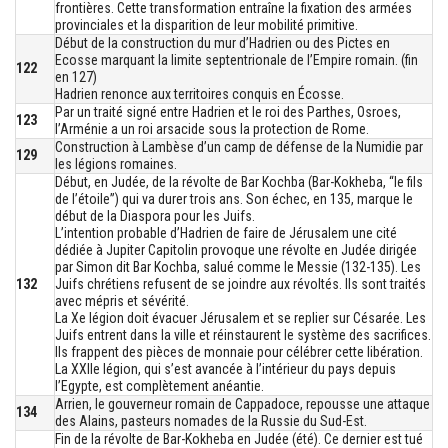
frontières. Cette transformation entraîne la fixation des armées
provinciales et la disparition de leur mobilité primitive.
Début de la construction du mur d’Hadrien ou des Pictes en
Ecosse marquant la limite septentrionale de l’Empire romain. (fin
122
en 127)
Hadrien renonce aux territoires conquis en Écosse.
Par un traité signé entre Hadrien et le roi des Parthes, Osroes,
123
l’Arménie a un roi arsacide sous la protection de Rome.
Construction à Lambèse d’un camp de défense de la Numidie par
129
les légions romaines.
Début, en Judée, de la révolte de Bar Kochba (Bar-Kokheba, “le fils
de l’étoile”) qui va durer trois ans. Son échec, en 135, marque le
début de la Diaspora pour les Juifs.
L’intention probable d’Hadrien de faire de Jérusalem une cité
dédiée à Jupiter Capitolin provoque une révolte en Judée dirigée
par Simon dit Bar Kochba, salué comme le Messie (132-135). Les
132
Juifs chrétiens refusent de se joindre aux révoltés. Ils sont traités
avec mépris et sévérité.
La Xe légion doit évacuer Jérusalem et se replier sur Césarée. Les
Juifs entrent dans la ville et réinstaurent le système des sacrifices.
Ils frappent des pièces de monnaie pour célébrer cette libération.
La XXIIe légion, qui s’est avancée à l’intérieur du pays depuis
l’Egypte, est complètement anéantie.
Arrien, le gouverneur romain de Cappadoce, repousse une attaque
134
des Alains, pasteurs nomades de la Russie du Sud-Est.
Fin de la révolte de Bar-Kokheba en Judée (été). Ce dernier est tué