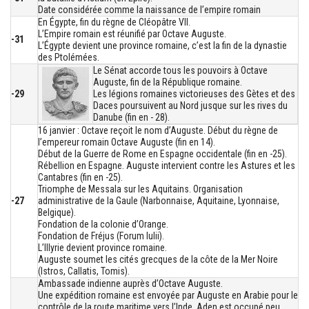
Date considérée comme la naissance de l’empire romain
En Égypte, fin du règne de Cléopâtre VII.
L’Empire romain est réunifié par Octave Auguste.
-31
L’Égypte devient une province romaine, c’est la fin de la dynastie
des Ptolémées.
Le Sénat accorde tous les pouvoirs à Octave
Auguste, fin de la République romaine.
-29
Les légions romaines victorieuses des Gètes et des
Daces poursuivent au Nord jusque sur les rives du
Danube (fin en - 28).
16 janvier : Octave reçoit le nom d’Auguste. Début du règne de
l’empereur romain Octave Auguste (fin en 14).
Début de la Guerre de Rome en Espagne occidentale (fin en -25).
Rébellion en Espagne. Auguste intervient contre les Astures et les
Cantabres (fin en -25).
Triomphe de Messala sur les Aquitains. Organisation
-27
administrative de la Gaule (Narbonnaise, Aquitaine, Lyonnaise,
Belgique).
Fondation de la colonie d’Orange.
Fondation de Fréjus (Forum Iulii).
L’Illyrie devient province romaine.
Auguste soumet les cités grecques de la côte de la Mer Noire
(Istros, Callatis, Tomis).
Ambassade indienne auprès d’Octave Auguste.
Une expédition romaine est envoyée par Auguste en Arabie pour le
contrôle de la route maritime vers l’Inde. Aden est occupé peu