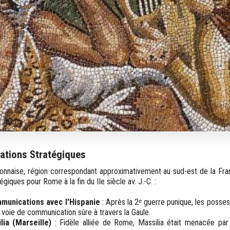
ations Stratégiques
nnaise, région correspondant approximativement au sud-est de la Fran
égiques pour Rome à la fin du IIe siècle av. J.-C. :
munications avec l'Hispanie
: Après la 2ᵉ guerre punique, les posses
 voie de communication sûre à travers la Gaule.
ia (Marseille)
: Fidèle alliée de Rome, Massilia était menacée par 