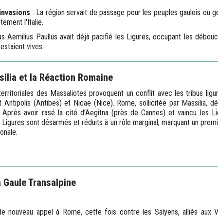
 invasions
: La région servait de passage pour les peuples gaulois ou 
ement l'Italie.
us Aemilius Paullus avait déjà pacifié les Ligures, occupant les débou
estaient vives.
silia et la Réaction Romaine
territoriales des Massaliotes provoquent un conflit avec les tribus lig
 Antipolis (Antibes) et Nicae (Nice). Rome, sollicitée par Massilia, d
. Après avoir rasé la cité d’Aegitna (près de Cannes) et vaincu les Lig
es Ligures sont désarmés et réduits à un rôle marginal, marquant un premi
onale.
 Gaule Transalpine
 de nouveau appel à Rome, cette fois contre les Salyens, alliés aux 