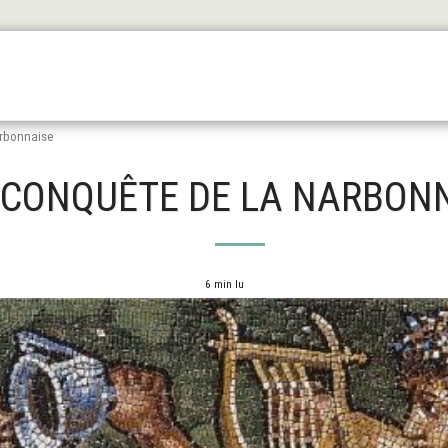
Les Origines
L'antiquité
Le Haut Moyen Äge
Le
arbonnaise
 CONQUÊTE DE LA NARBON
6 min lu