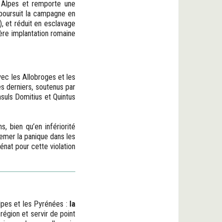
s Alpes et remporte une
 poursuit la campagne en
), et réduit en esclavage
ère implantation romaine
vec les Allobroges et les
s derniers, soutenus par
nsuls Domitius et Quintus
s, bien qu’en infériorité
emer la panique dans les
énat pour cette violation
lpes et les Pyrénées :
la
région et servir de point