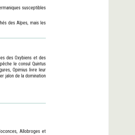
germaniques susceptibles
chés des Alpes, mais les
ures des Oxybiens et des
épêche le consul Quintus
ures, Opimius livre leur
er jalon de la domination
Voconces, Allobroges et