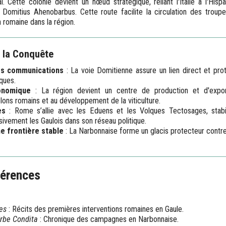
 Cette colonie devient un nœud stratégique, reliant l'Italie à l'Hispa
 Domitius Ahenobarbus. Cette route facilite la circulation des troup
 romaine dans la région.
 la Conquête
es communications
: La voie Domitienne assure un lien direct et pr
ques.
onomique
: La région devient un centre de production et d'expor
colons romains et au développement de la viticulture.
es
: Rome s’allie avec les Eduens et les Volques Tectosages, stabil
sivement les Gaulois dans son réseau politique.
e frontière stable
: La Narbonnaise forme un glacis protecteur contre
férences
res
: Récits des premières interventions romaines en Gaule.
rbe Condita
: Chronique des campagnes en Narbonnaise.