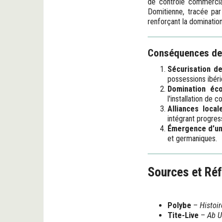
de contrôle commercial.
Domitienne, tracée par
renforçant la domination
Conséquences de
Sécurisation d
possessions ibéri
Domination éc
l'installation de 
Alliances local
intégrant progres
Émergence d’un
et germaniques.
Sources et Ré
Polybe
–
Histoi
Tite-Live
–
Ab U