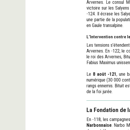
Arvernes. Le consul Ma
victoire sur les Salyen
-124. Il écrase les Sal
une partie de la popula
en Gaule transalpine.
L’Intervention contre l
Les tensions s’étendent 
Arvernes. En -122, le c
le roi des Arvernes, Bit
Fabius Maximus unissent
Le
8 août -121
, une b
numérique (30 000 contr
rangs ennemis. Bituit es
de la foi jurée.
La Fondation de 
En -118, les campagnes 
Narbonnaise
. Narbo M