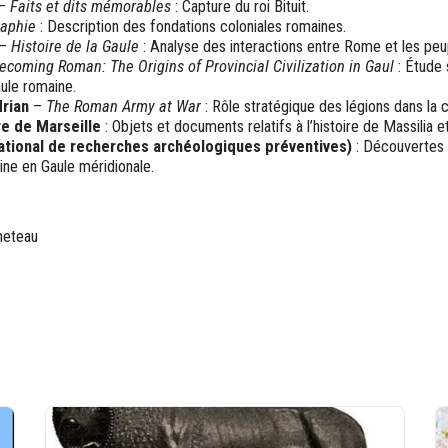
–
Faits et dits mémorables
: Capture du roi Bituit.
aphie
: Description des fondations coloniales romaines.
–
Histoire de la Gaule
: Analyse des interactions entre Rome et les peup
ecoming Roman: The Origins of Provincial Civilization in Gaul
: Étude 
aule romaine.
rian
–
The Roman Army at War
: Rôle stratégique des légions dans la 
e de Marseille
: Objets et documents relatifs à l’histoire de Massilia e
 national de recherches archéologiques préventives)
: Découvertes 
ine en Gaule méridionale.
neteau