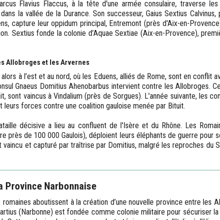
rcus Flavius Flaccus, à la tête d'une armée consulaire, traverse le
s dans la vallée de la Durance. Son successeur, Gaius Sextius Calvinus,
yens, capture leur oppidum principal, Entremont (près d'Aix-en-Provence
tion. Sextius fonde la colonie d’Aquae Sextiae (Aix-en-Provence), premi
es Allobroges et les Arvernes
alors à l’est et au nord, où les Eduens, alliés de Rome, sont en conflit a
onsul Gnaeus Domitius Ahenobarbus intervient contre les Allobroges. Ce
uit, sont vaincus à Vindalium (près de Sorgues). L'année suivante, les co
 leurs forces contre une coalition gauloise menée par Bituit.
ataille décisive a lieu au confluent de l'Isère et du Rhône. Les Romain
e près de 100 000 Gaulois), déploient leurs éléphants de guerre pour s
t vaincu et capturé par traîtrise par Domitius, malgré les reproches du S
la Province Narbonnaise
romaines aboutissent à la création d’une nouvelle province entre les A
artius (Narbonne) est fondée comme colonie militaire pour sécuriser la 