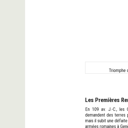
Triomphe d
Les Premières Re
En 109 av. J.-C., les 
demandent des terres po
mais il subit une défait
armées romaines à Genèv