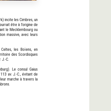
k) incite les Cimbres, un
rrait être à l’origine de
ttant le Mecklembourg ou
tion massive, avec leurs
Celtes, les Boïens, en
rritoire des Scordisques
 J.-C.
nburg). Le consul Gaius
13 av. J.-C., évitant de
 leur marche à travers la
mbrons.