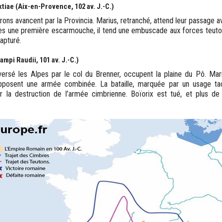
tiae (Aix-en-Provence, 102 av. J.-C.)
ons avancent par la Provincia. Marius, retranché, attend leur passage a
ès une première escarmouche, il tend une embuscade aux forces teuton
apturé.
ampi Raudii, 101 av. J.-C.)
ersé les Alpes par le col du Brenner, occupent la plaine du Pô. Mari
opposent une armée combinée. La bataille, marquée par un usage ta
r la destruction de l’armée cimbrienne. Boïorix est tué, et plus 