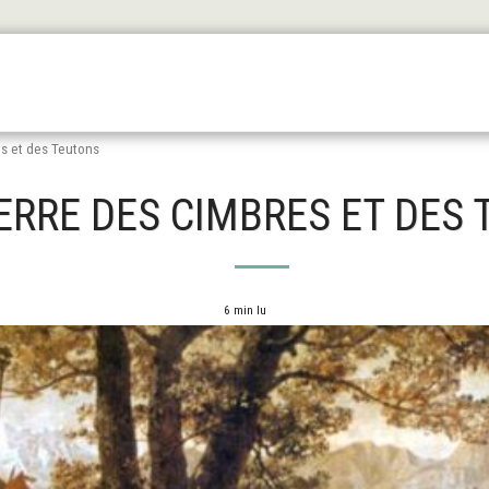
Les Origines
L'antiquité
Le Haut Moyen Äge
Le
s et des Teutons
ERRE DES CIMBRES ET DES
6 min lu