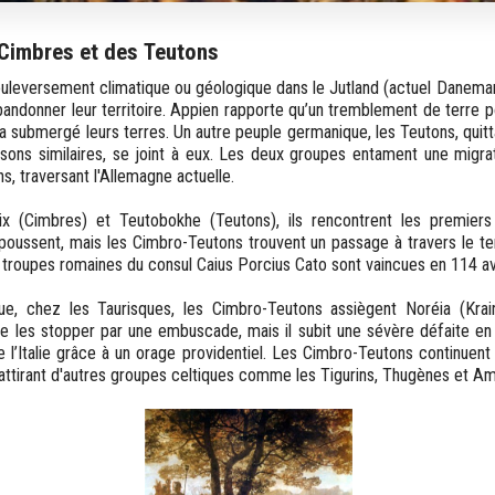
 Cimbres et des Teutons
bouleversement climatique ou géologique dans le Jutland (actuel Danemar
ndonner leur territoire. Appien rapporte qu’un tremblement de terre pou
a submergé leurs terres. Un autre peuple germanique, les Teutons, qui
isons similaires, se joint à eux. Les deux groupes entament une migra
, traversant l'Allemagne actuelle.
 (Cimbres) et Teutobokhe (Teutons), ils rencontrent les premiers 
oussent, mais les Cimbro-Teutons trouvent un passage à travers le te
s troupes romaines du consul Caius Porcius Cato sont vaincues en 114 av.
e, chez les Taurisques, les Cimbro-Teutons assiègent Noréia (Krai
e les stopper par une embuscade, mais il subit une sévère défaite en 1
e l’Italie grâce à un orage providentiel. Les Cimbro-Teutons continuent
, attirant d'autres groupes celtiques comme les Tigurins, Thugènes et A