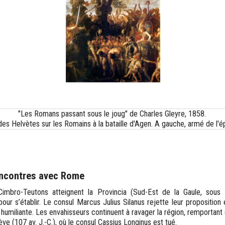
"Les Romans passant sous le joug" de Charles Gleyre, 1858.
es Helvètes sur les Romains à la bataille d'Agen. A gauche, armé de l'ép
ncontres avec Rome
Cimbro-Teutons atteignent la Provincia (Sud-Est de la Gaule, sous
ur s’établir. Le consul Marcus Julius Silanus rejette leur proposition 
e humiliante. Les envahisseurs continuent à ravager la région, remportant 
e (107 av. J.-C.), où le consul Cassius Longinus est tué.