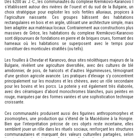
Dès 6200 av. J.-C., les communautés du complexe Kremikovci-Karanovo I
s'établissent autour des rivières de l'ouest et du sud de la Bulgarie, un
choix stratégique pour exploiter les sols fertiles alluviaux, propices à
l’agriculture naissante. Ces groupes bâtissent des habitations
rectangulaires en bois et en argile, utilisant une architecture simple, mais
bien adaptée aux matériaux locaux. Contrairement aux constructions plus
massives de Grèce, les habitations du complexe Kremikovci-Karanovo
sont dépourvues de fondations en pierre et de briques crues, formant des
hameaux où les habitations se superposent avec le temps pour
constituer des monticules stratifiés (ou tells).
Les fouilles à Chevdar et Karanovo, deux sites néolithiques majeurs de la
Bulgarie, révèlent une agriculture diversifiée, avec des cultures de blé
amidonnier, de pois, de haricots et d’autres légumineuses, témoignant
d’une gestion agricole avancée. Les pratiques d’élevage s’y concentrent
principalement sur les moutons et les chèvres, avec un rôle secondaire
pour les bovins et les porcs. La poterie y est également très élaborée,
avec des céramiques d’abord monochromes blanches, puis peintes en
rouge, marquées par des formes variées et une sophistication technique
croissante.
Ces communautés produisent aussi des figurines anthropomorphes et
zoomorphes, une production qui s’étend de la Macédoine à la Hongrie.
Bien que l'interprétation précise de ces objets reste incertaine, elles
semblent jouer un rôle dans les rituels sociaux, renforçant les structures
communautaires et marquant des valeurs culturelles partagées, selon