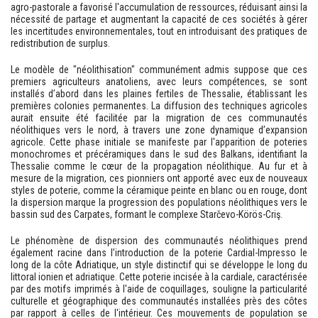
agro-pastorale a favorisé l'accumulation de ressources, réduisant ainsi la
nécessité de partage et augmentant la capacité de ces sociétés à gérer
les incertitudes environnementales, tout en introduisant des pratiques de
redistribution de surplus.
Le modèle de "néolithisation" communément admis suppose que ces
premiers agriculteurs anatoliens, avec leurs compétences, se sont
installés d’abord dans les plaines fertiles de Thessalie, établissant les
premières colonies permanentes. La diffusion des techniques agricoles
aurait ensuite été facilitée par la migration de ces communautés
néolithiques vers le nord, à travers une zone dynamique d’expansion
agricole. Cette phase initiale se manifeste par l'apparition de poteries
monochromes et précéramiques dans le sud des Balkans, identifiant la
Thessalie comme le cœur de la propagation néolithique. Au fur et à
mesure de la migration, ces pionniers ont apporté avec eux de nouveaux
styles de poterie, comme la céramique peinte en blanc ou en rouge, dont
la dispersion marque la progression des populations néolithiques vers le
bassin sud des Carpates, formant le complexe Starčevo-Körös-Criş.
Le phénomène de dispersion des communautés néolithiques prend
également racine dans l’introduction de la poterie Cardial-Impresso le
long de la côte Adriatique, un style distinctif qui se développe le long du
littoral ionien et adriatique. Cette poterie incisée à la cardiale, caractérisée
par des motifs imprimés à l'aide de coquillages, souligne la particularité
culturelle et géographique des communautés installées près des côtes
par rapport à celles de l'intérieur. Ces mouvements de population se