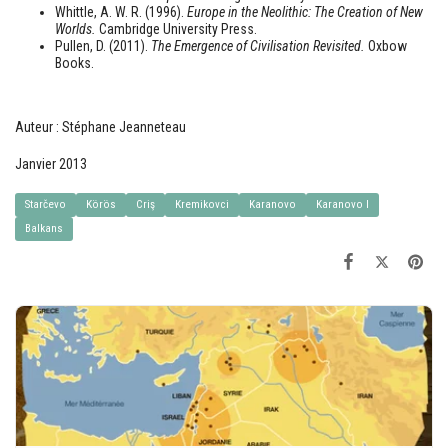
Whittle, A. W. R. (1996).
Europe in the Neolithic: The Creation of New
Worlds.
Cambridge University Press.
Pullen, D. (2011).
The Emergence of Civilisation Revisited.
Oxbow
Books.
Auteur : Stéphane Jeanneteau
Janvier 2013
Starčevo
Körös
Criş
Kremikovci
Karanovo
Karanovo I
Balkans