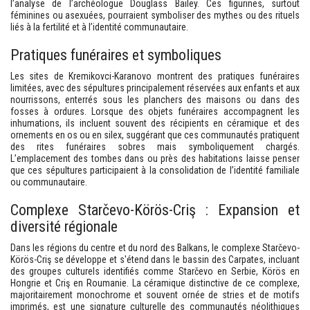
l’analyse de l’archéologue Douglass Bailey. Ces figurines, surtout
féminines ou asexuées, pourraient symboliser des mythes ou des rituels
liés à la fertilité et à l’identité communautaire.
Pratiques funéraires et symboliques
Les sites de Kremikovci-Karanovo montrent des pratiques funéraires
limitées, avec des sépultures principalement réservées aux enfants et aux
nourrissons, enterrés sous les planchers des maisons ou dans des
fosses à ordures. Lorsque des objets funéraires accompagnent les
inhumations, ils incluent souvent des récipients en céramique et des
ornements en os ou en silex, suggérant que ces communautés pratiquent
des rites funéraires sobres mais symboliquement chargés.
L’emplacement des tombes dans ou près des habitations laisse penser
que ces sépultures participaient à la consolidation de l’identité familiale
ou communautaire.
Complexe Starčevo-Körös-Criş : Expansion et
diversité régionale
Dans les régions du centre et du nord des Balkans, le complexe Starčevo-
Körös-Criş se développe et s'étend dans le bassin des Carpates, incluant
des groupes culturels identifiés comme Starčevo en Serbie, Körös en
Hongrie et Criş en Roumanie. La céramique distinctive de ce complexe,
majoritairement monochrome et souvent ornée de stries et de motifs
imprimés, est une signature culturelle des communautés néolithiques