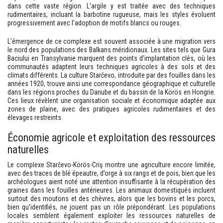
dans cette vaste région. L'argile y est traitée avec des techniques
rudimentaires, incluant la barbotine rugueuse, mais les styles évoluent
progressivement avec l'adoption de motifs blancs ou rouges.
L'émergence de ce complexe est souvent associée à une migration vers
le nord des populations des Balkans méridionaux. Les sites tels que Gura
Baciului en Transylvanie marquent des points d’implantation clés, où les
communautés adaptent leurs techniques agricoles à des sols et des
climats différents. La culture Starčevo, introduite par des fouilles dans les
années 1920, trouve ainsi une correspondance géographique et culturelle
dans les régions proches du Danube et du bassin de la Körös en Hongrie.
Ces lieux révèlent une organisation sociale et économique adaptée aux
zones de plaine, avec des pratiques agricoles rudimentaires et des
élevages restreints.
Économie agricole et exploitation des ressources
naturelles
Le complexe Starčevo-Körös-Criş montre une agriculture encore limitée,
avec des traces de blé épeautre, d’orge à six rangs et de pois, bien que les
archéologues aient noté une attention insuffisante à la récupération des
graines dans les fouilles antérieures. Les animaux domestiqués incluent
surtout des moutons et des chèvres, alors que les bovins et les porcs,
bien qu’identifiés, ne jouent pas un rôle prépondérant. Les populations
locales semblent également exploiter les ressources naturelles de