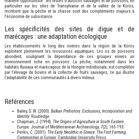
manière opportuniste : les restes d'aurochs sauvages et de poissons, en
particulier sur les sites de Transylvanie et de la vallée de la Körös,
montrent que la pêche et la chasse sont des compléments majeurs à
l’économie de subsistance.
Les spécificités des sites de digue et de
marécages : une adaptation écologique
Les établissements le long des rivières dans la région de la Körös
exploitent pleinement les ressources aquatiques. Les os de poissons
abondent, soulignant la dépendance de ces groupes envers un
environnement riche en poissons. La pêche, notamment dans les
habitats fluviaux et marécageux de la Hongrie méridionale, est complétée
par l’élevage de bovins et la collecte de fruits sauvages, ce qui illustre
l’adaptabilité de ces communautés à divers milieux.
Références
Bailey, D. W. (2000).
Balkan Prehistory: Exclusions, Incorporation and
Identity.
Routledge.
Chapman, J. (1994).
The Origins of Agriculture in South Eastern
Europe.
Journal of Mediterranean Archaeology, 7(2), 165-193.
Perlès, C. (2001).
The Early Neolithic in Greece: The First Farming
Communities in Europe.
Cambridge University Press.