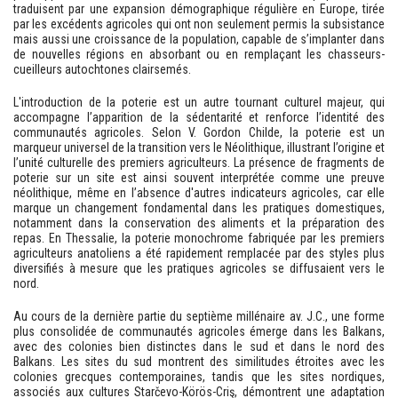
traduisent par une expansion démographique régulière en Europe, tirée
par les excédents agricoles qui ont non seulement permis la subsistance
mais aussi une croissance de la population, capable de s’implanter dans
de nouvelles régions en absorbant ou en remplaçant les chasseurs-
cueilleurs autochtones clairsemés.
L'introduction de la poterie est un autre tournant culturel majeur, qui
accompagne l’apparition de la sédentarité et renforce l’identité des
communautés agricoles. Selon V. Gordon Childe, la poterie est un
marqueur universel de la transition vers le Néolithique, illustrant l’origine et
l’unité culturelle des premiers agriculteurs. La présence de fragments de
poterie sur un site est ainsi souvent interprétée comme une preuve
néolithique, même en l’absence d'autres indicateurs agricoles, car elle
marque un changement fondamental dans les pratiques domestiques,
notamment dans la conservation des aliments et la préparation des
repas. En Thessalie, la poterie monochrome fabriquée par les premiers
agriculteurs anatoliens a été rapidement remplacée par des styles plus
diversifiés à mesure que les pratiques agricoles se diffusaient vers le
nord.
Au cours de la dernière partie du septième millénaire av. J.C., une forme
plus consolidée de communautés agricoles émerge dans les Balkans,
avec des colonies bien distinctes dans le sud et dans le nord des
Balkans. Les sites du sud montrent des similitudes étroites avec les
colonies grecques contemporaines, tandis que les sites nordiques,
associés aux cultures Starčevo-Körös-Criş, démontrent une adaptation