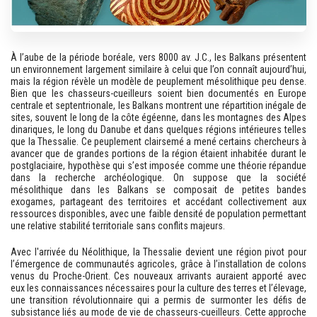
À l’aube de la période boréale, vers 8000 av. J.C., les Balkans présentent
un environnement largement similaire à celui que l’on connaît aujourd’hui,
mais la région révèle un modèle de peuplement mésolithique peu dense.
Bien que les chasseurs-cueilleurs soient bien documentés en Europe
centrale et septentrionale, les Balkans montrent une répartition inégale de
sites, souvent le long de la côte égéenne, dans les montagnes des Alpes
dinariques, le long du Danube et dans quelques régions intérieures telles
que la Thessalie. Ce peuplement clairsemé a mené certains chercheurs à
avancer que de grandes portions de la région étaient inhabitée durant le
postglaciaire, hypothèse qui s’est imposée comme une théorie répandue
dans la recherche archéologique. On suppose que la société
mésolithique dans les Balkans se composait de petites bandes
exogames, partageant des territoires et accédant collectivement aux
ressources disponibles, avec une faible densité de population permettant
une relative stabilité territoriale sans conflits majeurs.
Avec l'arrivée du Néolithique, la Thessalie devient une région pivot pour
l’émergence de communautés agricoles, grâce à l’installation de colons
venus du Proche-Orient. Ces nouveaux arrivants auraient apporté avec
eux les connaissances nécessaires pour la culture des terres et l’élevage,
une transition révolutionnaire qui a permis de surmonter les défis de
subsistance liés au mode de vie de chasseurs-cueilleurs. Cette approche