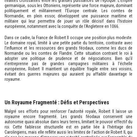
rivalités croissantes entre les grandes puissances de l’époque. L’Empire
germanique, sous les Ottoniens, représente une force majeure, dominant
politiquement et militairement l’Europe centrale. Les comtes de
Normandie, en plein essor, développent une puissance maritime et
militaire qui leur permettra de jouer un rôle décisif dans l’histoire
européenne, notamment avec la conquête de l’Angleterre en 1066.
Dans ce cadre, la France de Robert II occupe une position plus modeste.
Le domaine royal, limité à une petite partie du territoire, contraste avec
l’influence et les ressources des grands féodaux, comme les ducs de
Normandie ou les comtes de Flandre. Cette situation contraint le roi à
adopter une politique de prudence et de négociations. Bien qu’il
n’entreprenne pas de grandes campagnes militaires à l’échelle
européenne, Robert II maintient un équilibre fragile entre ses voisins,
évitant des guerres majeures qui auraient pu affaiblir davantage le
royaume.
Un Royaume Fragmenté : Défis et Perspectives
Malgré ses efforts pour renforcer l’autorité royale, Robert II laisse un
royaume encore fragmenté. Les grands féodaux conservent une
autonomie quasi absolue dans leurs terres, limitant le pouvoir effectif du
roi. Cette faiblesse structurelle est en partie liée à l’héritage des
Carolingiens, mais elle reflète aussi les limites de l’action de Robert II, qui