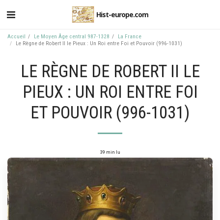
Hist-europe.com
Accueil
Le Moyen Âge central 987-1328
La France
Le Règne de Robert II le Pieux : Un Roi entre Foi et Pouvoir (996-1031)
LE RÈGNE DE ROBERT II LE
PIEUX : UN ROI ENTRE FOI
ET POUVOIR (996-1031)
39 min lu