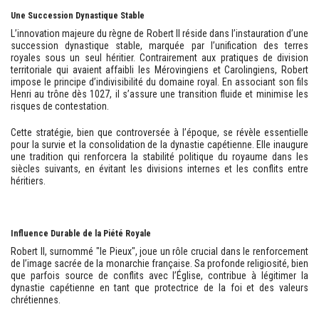
Une Succession Dynastique Stable
L’innovation majeure du règne de Robert II réside dans l’instauration d’une
succession dynastique stable, marquée par l’unification des terres
royales sous un seul héritier. Contrairement aux pratiques de division
territoriale qui avaient affaibli les Mérovingiens et Carolingiens, Robert
impose le principe d’indivisibilité du domaine royal. En associant son fils
Henri au trône dès 1027, il s’assure une transition fluide et minimise les
risques de contestation.
Cette stratégie, bien que controversée à l’époque, se révèle essentielle
pour la survie et la consolidation de la dynastie capétienne. Elle inaugure
une tradition qui renforcera la stabilité politique du royaume dans les
siècles suivants, en évitant les divisions internes et les conflits entre
héritiers.
Influence Durable de la Piété Royale
Robert II, surnommé "le Pieux", joue un rôle crucial dans le renforcement
de l’image sacrée de la monarchie française. Sa profonde religiosité, bien
que parfois source de conflits avec l’Église, contribue à légitimer la
dynastie capétienne en tant que protectrice de la foi et des valeurs
chrétiennes.