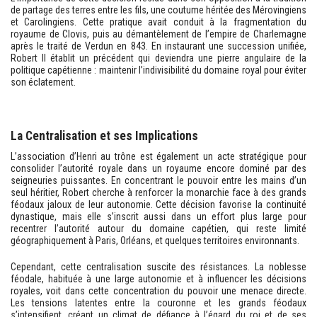
de partage des terres entre les fils, une coutume héritée des Mérovingiens
et Carolingiens. Cette pratique avait conduit à la fragmentation du
royaume de Clovis, puis au démantèlement de l’empire de Charlemagne
après le traité de Verdun en 843. En instaurant une succession unifiée,
Robert II établit un précédent qui deviendra une pierre angulaire de la
politique capétienne : maintenir l’indivisibilité du domaine royal pour éviter
son éclatement.
La Centralisation et ses Implications
L’association d’Henri au trône est également un acte stratégique pour
consolider l’autorité royale dans un royaume encore dominé par des
seigneuries puissantes. En concentrant le pouvoir entre les mains d’un
seul héritier, Robert cherche à renforcer la monarchie face à des grands
féodaux jaloux de leur autonomie. Cette décision favorise la continuité
dynastique, mais elle s’inscrit aussi dans un effort plus large pour
recentrer l’autorité autour du domaine capétien, qui reste limité
géographiquement à Paris, Orléans, et quelques territoires environnants.
Cependant, cette centralisation suscite des résistances. La noblesse
féodale, habituée à une large autonomie et à influencer les décisions
royales, voit dans cette concentration du pouvoir une menace directe.
Les tensions latentes entre la couronne et les grands féodaux
s’intensifient, créant un climat de défiance à l’égard du roi et de ses