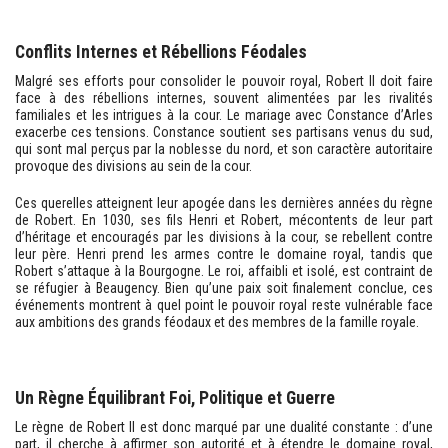
Conflits Internes et Rébellions Féodales
Malgré ses efforts pour consolider le pouvoir royal, Robert II doit faire
face à des rébellions internes, souvent alimentées par les rivalités
familiales et les intrigues à la cour. Le mariage avec Constance d’Arles
exacerbe ces tensions. Constance soutient ses partisans venus du sud,
qui sont mal perçus par la noblesse du nord, et son caractère autoritaire
provoque des divisions au sein de la cour.
Ces querelles atteignent leur apogée dans les dernières années du règne
de Robert. En 1030, ses fils Henri et Robert, mécontents de leur part
d’héritage et encouragés par les divisions à la cour, se rebellent contre
leur père. Henri prend les armes contre le domaine royal, tandis que
Robert s’attaque à la Bourgogne. Le roi, affaibli et isolé, est contraint de
se réfugier à Beaugency. Bien qu’une paix soit finalement conclue, ces
événements montrent à quel point le pouvoir royal reste vulnérable face
aux ambitions des grands féodaux et des membres de la famille royale.
Un Règne Équilibrant Foi, Politique et Guerre
Le règne de Robert II est donc marqué par une dualité constante : d’une
part, il cherche à affirmer son autorité et à étendre le domaine royal,