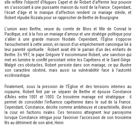
elle reflète l’objectif d’Hugues Capet et de Robert d’affermir leur pouvoir
en s’associant à une puissante maison du nord de la France. Cependant,
l’écart d’âge et le manque d’affection rendent ce mariage stérile, et
Robert répudie Rozala pour se rapprocher de Berthe de Bourgogne.
L’union avec Berthe, veuve du comte de Blois et fille de Conrad le
Pacifique, est à la fois un mariage d’amour et une stratégie politique pour
s’allier à une grande maison féodale. Cependant, l’Église s’oppose
farouchement à cette union, en raison d’un empêchement canonique lié à
leur parenté spirituelle : Robert avait été le parrain d’un des enfants de
Berthe. En 997, le pape Grégoire V excommunie Robert, une sanction qui
met en lumière le conflit persistant entre les Capétiens et le Saint-Siège.
Malgré ces obstacles, Robert persiste dans son mariage, ce qui illustre
son caractère obstiné, mais aussi sa vulnérabilité face à l’autorité
ecclésiastique.
Finalement, sous la pression de l’Église et des tensions internes au
royaume, Robert finit par se séparer de Berthe et épouse Constance
d’Arles entre 1001 et 1003. Ce troisième mariage est stratégique : il
permet de consolider l’influence capétienne dans le sud de la France.
Cependant, Constance, décrite comme ambitieuse et caractérielle, divise
la cour en factions rivales. Ces tensions atteignent leur paroxysme
lorsque Constance intrigue pour favoriser l’accession de son troisième
fils au détriment de son aîné, Henri.