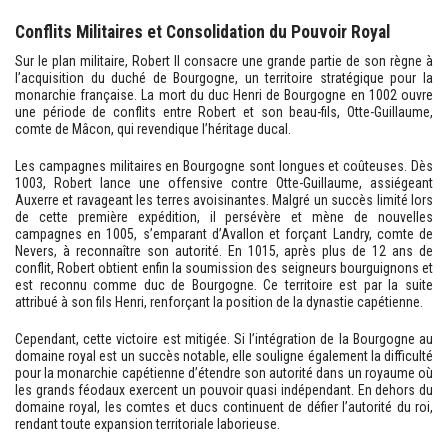
Conflits Militaires et Consolidation du Pouvoir Royal
Sur le plan militaire, Robert II consacre une grande partie de son règne à
l’acquisition du duché de Bourgogne, un territoire stratégique pour la
monarchie française. La mort du duc Henri de Bourgogne en 1002 ouvre
une période de conflits entre Robert et son beau-fils, Otte-Guillaume,
comte de Mâcon, qui revendique l’héritage ducal.
Les campagnes militaires en Bourgogne sont longues et coûteuses. Dès
1003, Robert lance une offensive contre Otte-Guillaume, assiégeant
Auxerre et ravageant les terres avoisinantes. Malgré un succès limité lors
de cette première expédition, il persévère et mène de nouvelles
campagnes en 1005, s’emparant d’Avallon et forçant Landry, comte de
Nevers, à reconnaître son autorité. En 1015, après plus de 12 ans de
conflit, Robert obtient enfin la soumission des seigneurs bourguignons et
est reconnu comme duc de Bourgogne. Ce territoire est par la suite
attribué à son fils Henri, renforçant la position de la dynastie capétienne.
Cependant, cette victoire est mitigée. Si l’intégration de la Bourgogne au
domaine royal est un succès notable, elle souligne également la difficulté
pour la monarchie capétienne d’étendre son autorité dans un royaume où
les grands féodaux exercent un pouvoir quasi indépendant. En dehors du
domaine royal, les comtes et ducs continuent de défier l’autorité du roi,
rendant toute expansion territoriale laborieuse.