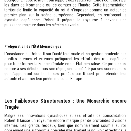
Bourgogne, reste restreint par rapport aux vastes territoires contrôlés par
les ducs de Normandie ou les comtes de Flandre. Cette fragmentation
territoriale limite la capacité du roi à s’imposer comme un acteur de
premier plan sur la scène européenne. Cependant, en renforçant la
dynastie capétienne, Robert II prépare le royaume à devenir une
puissance majeure dans les siècles suivants.
Préfiguration de l’État Monarchique
L’insistance de Robert II sur l’unité territoriale et sa gestion prudente des
conflits internes et externes préfigurent les efforts des rois capétiens
pour transformer la France féodale en un État centralisé. Ce processus,
encore à ses débuts sous son règne, sera accéléré par ses successeurs,
qui s’appuieront sur les bases posées par Robert pour étendre leur
autorité et affirmer leur prééminence en Europe.
Les Faiblesses Structurantes : Une Monarchie encore
Fragile
Malgré ses innovations dynastiques et ses efforts de consolidation,
Robert II laisse un royaume encore marqué par de profondes divisions
internes. Les grands féodaux, bien que nominalement soumis au roi,
conservent une autonomie considérable, limitant le pouvoir effectif de la