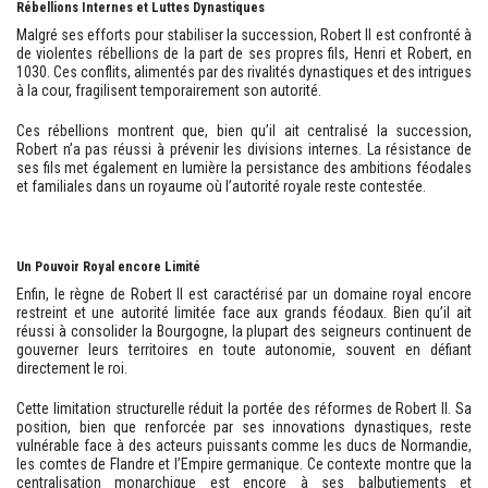
Rébellions Internes et Luttes Dynastiques
Malgré ses efforts pour stabiliser la succession, Robert II est confronté à
de violentes rébellions de la part de ses propres fils, Henri et Robert, en
1030. Ces conflits, alimentés par des rivalités dynastiques et des intrigues
à la cour, fragilisent temporairement son autorité.
Ces rébellions montrent que, bien qu’il ait centralisé la succession,
Robert n’a pas réussi à prévenir les divisions internes. La résistance de
ses fils met également en lumière la persistance des ambitions féodales
et familiales dans un royaume où l’autorité royale reste contestée.
Un Pouvoir Royal encore Limité
Enfin, le règne de Robert II est caractérisé par un domaine royal encore
restreint et une autorité limitée face aux grands féodaux. Bien qu’il ait
réussi à consolider la Bourgogne, la plupart des seigneurs continuent de
gouverner leurs territoires en toute autonomie, souvent en défiant
directement le roi.
Cette limitation structurelle réduit la portée des réformes de Robert II. Sa
position, bien que renforcée par ses innovations dynastiques, reste
vulnérable face à des acteurs puissants comme les ducs de Normandie,
les comtes de Flandre et l’Empire germanique. Ce contexte montre que la
centralisation monarchique est encore à ses balbutiements et