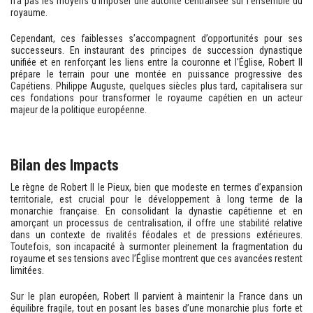
n’a pas les moyens d’imposer une autorité centralisée sur l’ensemble du
royaume.
Cependant, ces faiblesses s’accompagnent d’opportunités pour ses
successeurs. En instaurant des principes de succession dynastique
unifiée et en renforçant les liens entre la couronne et l’Église, Robert II
prépare le terrain pour une montée en puissance progressive des
Capétiens. Philippe Auguste, quelques siècles plus tard, capitalisera sur
ces fondations pour transformer le royaume capétien en un acteur
majeur de la politique européenne.
Bilan des Impacts
Le règne de Robert II le Pieux, bien que modeste en termes d’expansion
territoriale, est crucial pour le développement à long terme de la
monarchie française. En consolidant la dynastie capétienne et en
amorçant un processus de centralisation, il offre une stabilité relative
dans un contexte de rivalités féodales et de pressions extérieures.
Toutefois, son incapacité à surmonter pleinement la fragmentation du
royaume et ses tensions avec l’Église montrent que ces avancées restent
limitées.
Sur le plan européen, Robert II parvient à maintenir la France dans un
équilibre fragile, tout en posant les bases d’une monarchie plus forte et