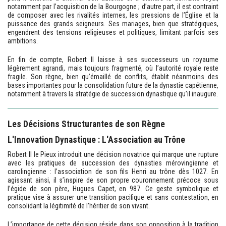
notamment par l’acquisition de la Bourgogne ; d’autre part, il est contraint
de composer avec les rivalités internes, les pressions de l’Église et la
puissance des grands seigneurs. Ses mariages, bien que stratégiques,
engendrent des tensions religieuses et politiques, limitant parfois ses
ambitions.
En fin de compte, Robert II laisse à ses successeurs un royaume
légèrement agrandi, mais toujours fragmenté, où l’autorité royale reste
fragile. Son règne, bien qu’émaillé de conflits, établit néanmoins des
bases importantes pour la consolidation future de la dynastie capétienne,
notamment à travers la stratégie de succession dynastique qu’il inaugure.
Les Décisions Structurantes de son Règne
L'Innovation Dynastique : L'Association au Trône
Robert II le Pieux introduit une décision novatrice qui marque une rupture
avec les pratiques de succession des dynasties mérovingienne et
carolingienne : l’association de son fils Henri au trône dès 1027. En
agissant ainsi, il s’inspire de son propre couronnement précoce sous
l’égide de son père, Hugues Capet, en 987. Ce geste symbolique et
pratique vise à assurer une transition pacifique et sans contestation, en
consolidant la légitimité de l’héritier de son vivant.
L’importance de cette décision réside dans son opposition à la tradition