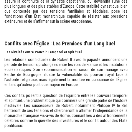
assure la continuité de la dynastie capétienne, qui deviendra l’une des
plus longues et des plus stables d’Europe. Cette stabilité dynastique, bien
que contestée par des tensions familiales et féodales, pose les
fondations d’un État monarchique capable de résister aux pressions
extérieures et de s’affirmer sur la scène européenne.
Conflits avec l’Église : Les Premices d’un Long Duel
Les Rivalités entre Pouvoir Temporel et Spirituel
Les relations conflictuelles de Robert II avec la papauté annoncent une
période de tensions prolongées entre les rois de France et les institutions
ecclésiastiques. Son excommunication en raison de son mariage avec
Berthe de Bourgogne illustre la vulnérabilité du pouvoir royal face à
l’autorité religieuse, mais également la montée en puissance de l’Église
en tant qu’acteur politique majeur en Europe.
Ces conflits posent la question de l’équilibre entre les pouvoirs temporel
et spirituel, une problématique qui dominera une grande partie de l’histoire
médiévale. Les successeurs de Robert, notamment Philippe IV le Bel,
hériteront de ces tensions et chercheront à affirmer l’indépendance de la
monarchie française vis-à-vis de Rome, donnant lieu à des affrontements
célèbres comme la querelle des investitures et le conflit autour des États
pontificaux.