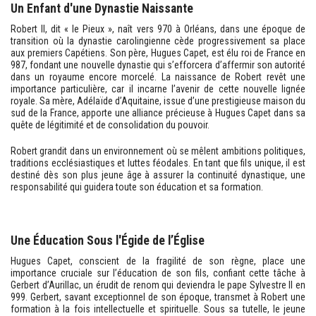
Un Enfant d'une Dynastie Naissante
Robert II, dit « le Pieux », naît vers 970 à Orléans, dans une époque de
transition où la dynastie carolingienne cède progressivement sa place
aux premiers Capétiens. Son père, Hugues Capet, est élu roi de France en
987, fondant une nouvelle dynastie qui s’efforcera d’affermir son autorité
dans un royaume encore morcelé. La naissance de Robert revêt une
importance particulière, car il incarne l’avenir de cette nouvelle lignée
royale. Sa mère, Adélaïde d’Aquitaine, issue d’une prestigieuse maison du
sud de la France, apporte une alliance précieuse à Hugues Capet dans sa
quête de légitimité et de consolidation du pouvoir.
Robert grandit dans un environnement où se mêlent ambitions politiques,
traditions ecclésiastiques et luttes féodales. En tant que fils unique, il est
destiné dès son plus jeune âge à assurer la continuité dynastique, une
responsabilité qui guidera toute son éducation et sa formation.
Une Éducation Sous l'Égide de l’Église
Hugues Capet, conscient de la fragilité de son règne, place une
importance cruciale sur l’éducation de son fils, confiant cette tâche à
Gerbert d’Aurillac, un érudit de renom qui deviendra le pape Sylvestre II en
999. Gerbert, savant exceptionnel de son époque, transmet à Robert une
formation à la fois intellectuelle et spirituelle. Sous sa tutelle, le jeune