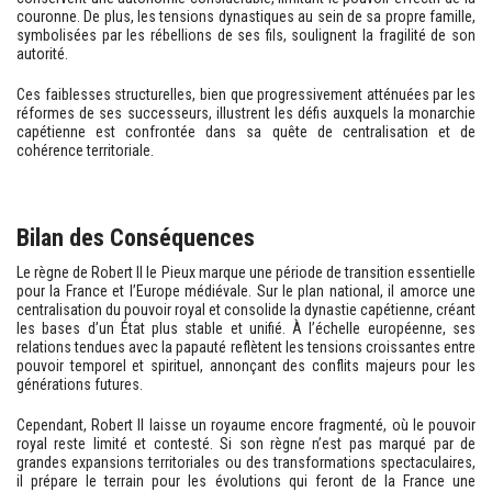
couronne. De plus, les tensions dynastiques au sein de sa propre famille,
symbolisées par les rébellions de ses fils, soulignent la fragilité de son
autorité.
Ces faiblesses structurelles, bien que progressivement atténuées par les
réformes de ses successeurs, illustrent les défis auxquels la monarchie
capétienne est confrontée dans sa quête de centralisation et de
cohérence territoriale.
Bilan des Conséquences
Le règne de Robert II le Pieux marque une période de transition essentielle
pour la France et l’Europe médiévale. Sur le plan national, il amorce une
centralisation du pouvoir royal et consolide la dynastie capétienne, créant
les bases d’un État plus stable et unifié. À l’échelle européenne, ses
relations tendues avec la papauté reflètent les tensions croissantes entre
pouvoir temporel et spirituel, annonçant des conflits majeurs pour les
générations futures.
Cependant, Robert II laisse un royaume encore fragmenté, où le pouvoir
royal reste limité et contesté. Si son règne n’est pas marqué par de
grandes expansions territoriales ou des transformations spectaculaires,
il prépare le terrain pour les évolutions qui feront de la France une