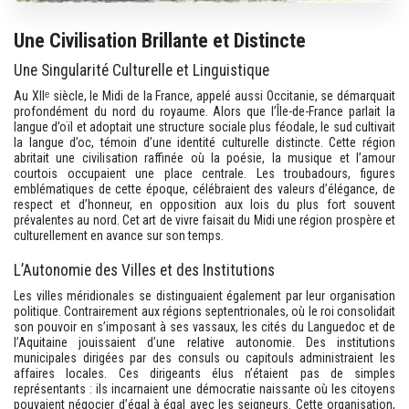
Une Civilisation Brillante et Distincte
Une Singularité Culturelle et Linguistique
Au XIIᵉ siècle, le Midi de la France, appelé aussi Occitanie, se démarquait
profondément du nord du royaume. Alors que l’Île-de-France parlait la
langue d’oïl et adoptait une structure sociale plus féodale, le sud cultivait
la langue d’oc, témoin d’une identité culturelle distincte. Cette région
abritait une civilisation raffinée où la poésie, la musique et l’amour
courtois occupaient une place centrale. Les troubadours, figures
emblématiques de cette époque, célébraient des valeurs d’élégance, de
respect et d’honneur, en opposition aux lois du plus fort souvent
prévalentes au nord. Cet art de vivre faisait du Midi une région prospère et
culturellement en avance sur son temps.
L’Autonomie des Villes et des Institutions
Les villes méridionales se distinguaient également par leur organisation
politique. Contrairement aux régions septentrionales, où le roi consolidait
son pouvoir en s’imposant à ses vassaux, les cités du Languedoc et de
l’Aquitaine jouissaient d’une relative autonomie. Des institutions
municipales dirigées par des consuls ou capitouls administraient les
affaires locales. Ces dirigeants élus n’étaient pas de simples
représentants : ils incarnaient une démocratie naissante où les citoyens
pouvaient négocier d’égal à égal avec les seigneurs. Cette organisation,