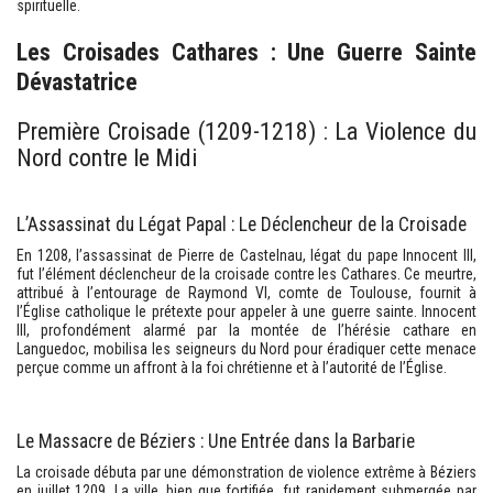
spirituelle.
Les Croisades Cathares : Une Guerre Sainte
Dévastatrice
Première Croisade (1209-1218) : La Violence du
Nord contre le Midi
L’Assassinat du Légat Papal : Le Déclencheur de la Croisade
En 1208, l’assassinat de Pierre de Castelnau, légat du pape Innocent III,
fut l’élément déclencheur de la croisade contre les Cathares. Ce meurtre,
attribué à l’entourage de Raymond VI, comte de Toulouse, fournit à
l’Église catholique le prétexte pour appeler à une guerre sainte. Innocent
III, profondément alarmé par la montée de l’hérésie cathare en
Languedoc, mobilisa les seigneurs du Nord pour éradiquer cette menace
perçue comme un affront à la foi chrétienne et à l’autorité de l’Église.
Le Massacre de Béziers : Une Entrée dans la Barbarie
La croisade débuta par une démonstration de violence extrême à Béziers
en juillet 1209. La ville, bien que fortifiée, fut rapidement submergée par