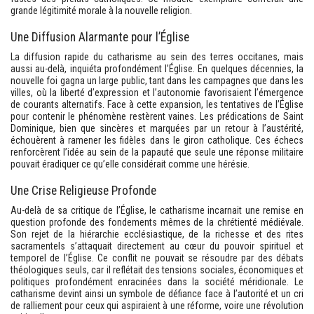
grande légitimité morale à la nouvelle religion.
Une Diffusion Alarmante pour l’Église
La diffusion rapide du catharisme au sein des terres occitanes, mais
aussi au-delà, inquiéta profondément l’Église. En quelques décennies, la
nouvelle foi gagna un large public, tant dans les campagnes que dans les
villes, où la liberté d’expression et l’autonomie favorisaient l’émergence
de courants alternatifs. Face à cette expansion, les tentatives de l’Église
pour contenir le phénomène restèrent vaines. Les prédications de Saint
Dominique, bien que sincères et marquées par un retour à l’austérité,
échouèrent à ramener les fidèles dans le giron catholique. Ces échecs
renforcèrent l’idée au sein de la papauté que seule une réponse militaire
pouvait éradiquer ce qu’elle considérait comme une hérésie.
Une Crise Religieuse Profonde
Au-delà de sa critique de l’Église, le catharisme incarnait une remise en
question profonde des fondements mêmes de la chrétienté médiévale.
Son rejet de la hiérarchie ecclésiastique, de la richesse et des rites
sacramentels s’attaquait directement au cœur du pouvoir spirituel et
temporel de l’Église. Ce conflit ne pouvait se résoudre par des débats
théologiques seuls, car il reflétait des tensions sociales, économiques et
politiques profondément enracinées dans la société méridionale. Le
catharisme devint ainsi un symbole de défiance face à l’autorité et un cri
de ralliement pour ceux qui aspiraient à une réforme, voire une révolution