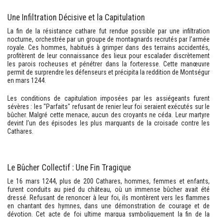
Une Infiltration Décisive et la Capitulation
La fin de la résistance cathare fut rendue possible par une infiltration
nocturne, orchestrée par un groupe de montagnards recrutés par l’armée
royale. Ces hommes, habitués à grimper dans des terrains accidentés,
profitèrent de leur connaissance des lieux pour escalader discrètement
les parois rocheuses et pénétrer dans la forteresse. Cette manœuvre
permit de surprendre les défenseurs et précipita la reddition de Montségur
en mars 1244.
Les conditions de capitulation imposées par les assiégeants furent
sévères : les "Parfaits" refusant de renier leur foi seraient exécutés sur le
bûcher. Malgré cette menace, aucun des croyants ne céda. Leur martyre
devint l’un des épisodes les plus marquants de la croisade contre les
Cathares.
Le Bûcher Collectif : Une Fin Tragique
Le 16 mars 1244, plus de 200 Cathares, hommes, femmes et enfants,
furent conduits au pied du château, où un immense bûcher avait été
dressé. Refusant de renoncer à leur foi, ils montèrent vers les flammes
en chantant des hymnes, dans une démonstration de courage et de
dévotion. Cet acte de foi ultime marqua symboliquement la fin de la