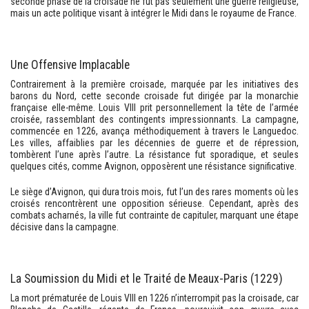
seconde phase de la croisade ne fut pas seulement une guerre religieuse,
mais un acte politique visant à intégrer le Midi dans le royaume de France.
Une Offensive Implacable
Contrairement à la première croisade, marquée par les initiatives des
barons du Nord, cette seconde croisade fut dirigée par la monarchie
française elle-même. Louis VIII prit personnellement la tête de l’armée
croisée, rassemblant des contingents impressionnants. La campagne,
commencée en 1226, avança méthodiquement à travers le Languedoc.
Les villes, affaiblies par les décennies de guerre et de répression,
tombèrent l’une après l’autre. La résistance fut sporadique, et seules
quelques cités, comme Avignon, opposèrent une résistance significative.
Le siège d’Avignon, qui dura trois mois, fut l’un des rares moments où les
croisés rencontrèrent une opposition sérieuse. Cependant, après des
combats acharnés, la ville fut contrainte de capituler, marquant une étape
décisive dans la campagne.
La Soumission du Midi et le Traité de Meaux-Paris (1229)
La mort prématurée de Louis VIII en 1226 n’interrompit pas la croisade, car