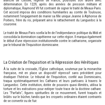
Blanche de Castille, régente de France, poursuivit son œuvre avec
détermination. En 1229, après des années de pression militaire et
diplomatique, Raymond VII fut contraint de signer le traité de Meaux-Paris.
Cet accord imposa des conditions humiliantes au comte de Toulouse,
notamment l’engagement de marier sa fille unique Jeanne à Alphonse de
Poitiers, frère du roi, préparant ainsi le rattachement du Languedoc à la
couronne.
Le traité de Meaux-Paris scella la fin de l’indépendance politique du Midi et
consolida la domination capétienne sur cette région. Il marqua également
le début d’une répression institutionnelle contre le catharisme, organisée
par le tribunal de l’Inquisition dominicaine.
La Création de l’Inquisition et la Répression des Hérétiques
À la suite de la croisade, l’Église catholique, soutenue par la monarchie
française, mit en place un dispositif répressif sans précédent pour
éradiquer l’hérésie. Le tribunal de l’Inquisition, confié aux Dominicains,
traqua systématiquement les Cathares et leurs partisans à travers le
Languedoc. Cette institution, dotée de pouvoirs quasi illimités, utilisa la
torture et les exécutions pour extirper toute trace de la doctrine cathare.
Les "Parfaits", figures spirituelles de ce mouvement, furent traqués et
brûlés sur le bûcher, tandis que les croyants ordinaires étaient contraints
de se convertir ou de fuir.