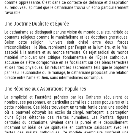
comme oppressante. C’est dans ce contexte de défiance et d’aspiration
au renouveau spirituel que le catharisme trouva un écho particulièrement
favorable.
Une Doctrine Dualiste et Épurée
Le catharisme se distinguait par une vision du monde dualiste, héritée de
courants religieux comme le manichéisme et les doctrines gnostiques.
Selon cette religion, l’univers était divisé entre deux forces
irréconciliables : le Bien, représenté par l’esprit et la lumière, et le Mal,
associé à la matière et au monde terrestre. Ce rejet radical du monde
matériel impliquait une critique fondamentale de l’Église catholique,
accusée de s’être compromise en se focalisant sur des biens terrestres
et des rites physiques. En refusant les sacrements tels que le baptême
par l’eau, l’eucharistie ou le mariage, le catharisme proposait une relation
directe entre l’âme et Dieu, sans intermédiaires corrompus.
Une Réponse aux Aspirations Populaires
La simplicité et l’austérité prônées par les Cathares séduisirent de
nombreuses personnes, en particulier parmi les classes populaires et la
petite noblesse. Ces idées trouvaient un terrain fertile dans une société
où la pauvreté côtoyait les excès du clergé, renforçant la perception
d’une Église détachée des réalités humaines. Les Parfaits, figures
centrales du catharisme, vivaient dans la pureté et le dépouillement,
incarnant un idéal de vie spirituelle en contraste saisissant avec les
fastes des prélats catholiques. Ce modèle exemplaire conférait une