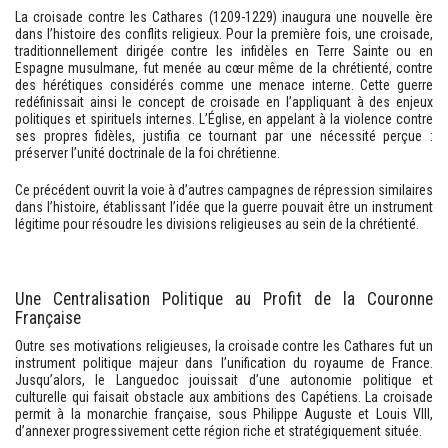
La croisade contre les Cathares (1209-1229) inaugura une nouvelle ère
dans l’histoire des conflits religieux. Pour la première fois, une croisade,
traditionnellement dirigée contre les infidèles en Terre Sainte ou en
Espagne musulmane, fut menée au cœur même de la chrétienté, contre
des hérétiques considérés comme une menace interne. Cette guerre
redéfinissait ainsi le concept de croisade en l’appliquant à des enjeux
politiques et spirituels internes. L’Église, en appelant à la violence contre
ses propres fidèles, justifia ce tournant par une nécessité perçue :
préserver l’unité doctrinale de la foi chrétienne.
Ce précédent ouvrit la voie à d’autres campagnes de répression similaires
dans l’histoire, établissant l’idée que la guerre pouvait être un instrument
légitime pour résoudre les divisions religieuses au sein de la chrétienté.
Une Centralisation Politique au Profit de la Couronne
Française
Outre ses motivations religieuses, la croisade contre les Cathares fut un
instrument politique majeur dans l’unification du royaume de France.
Jusqu’alors, le Languedoc jouissait d’une autonomie politique et
culturelle qui faisait obstacle aux ambitions des Capétiens. La croisade
permit à la monarchie française, sous Philippe Auguste et Louis VIII,
d’annexer progressivement cette région riche et stratégiquement située.