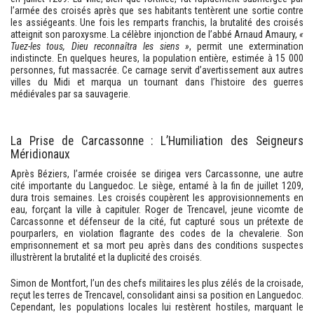
l’armée des croisés après que ses habitants tentèrent une sortie contre
les assiégeants. Une fois les remparts franchis, la brutalité des croisés
atteignit son paroxysme. La célèbre injonction de l’abbé Arnaud Amaury,
«
Tuez-les tous, Dieu reconnaîtra les siens »
, permit une extermination
indistincte. En quelques heures, la population entière, estimée à 15 000
personnes, fut massacrée. Ce carnage servit d’avertissement aux autres
villes du Midi et marqua un tournant dans l’histoire des guerres
médiévales par sa sauvagerie.
La Prise de Carcassonne : L’Humiliation des Seigneurs
Méridionaux
Après Béziers, l’armée croisée se dirigea vers Carcassonne, une autre
cité importante du Languedoc. Le siège, entamé à la fin de juillet 1209,
dura trois semaines. Les croisés coupèrent les approvisionnements en
eau, forçant la ville à capituler. Roger de Trencavel, jeune vicomte de
Carcassonne et défenseur de la cité, fut capturé sous un prétexte de
pourparlers, en violation flagrante des codes de la chevalerie. Son
emprisonnement et sa mort peu après dans des conditions suspectes
illustrèrent la brutalité et la duplicité des croisés.
Simon de Montfort, l’un des chefs militaires les plus zélés de la croisade,
reçut les terres de Trencavel, consolidant ainsi sa position en Languedoc.
Cependant, les populations locales lui restèrent hostiles, marquant le