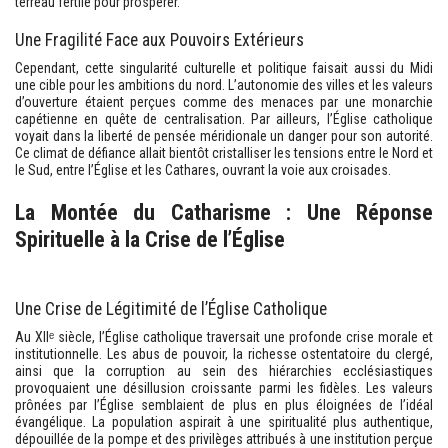
terreau fertile pour prospérer.
Une Fragilité Face aux Pouvoirs Extérieurs
Cependant, cette singularité culturelle et politique faisait aussi du Midi
une cible pour les ambitions du nord. L’autonomie des villes et les valeurs
d’ouverture étaient perçues comme des menaces par une monarchie
capétienne en quête de centralisation. Par ailleurs, l’Église catholique
voyait dans la liberté de pensée méridionale un danger pour son autorité.
Ce climat de défiance allait bientôt cristalliser les tensions entre le Nord et
le Sud, entre l’Église et les Cathares, ouvrant la voie aux croisades.
La Montée du Catharisme : Une Réponse
Spirituelle à la Crise de l’Église
Une Crise de Légitimité de l’Église Catholique
Au XIIᵉ siècle, l’Église catholique traversait une profonde crise morale et
institutionnelle. Les abus de pouvoir, la richesse ostentatoire du clergé,
ainsi que la corruption au sein des hiérarchies ecclésiastiques
provoquaient une désillusion croissante parmi les fidèles. Les valeurs
prônées par l’Église semblaient de plus en plus éloignées de l’idéal
évangélique. La population aspirait à une spiritualité plus authentique,
dépouillée de la pompe et des privilèges attribués à une institution perçue