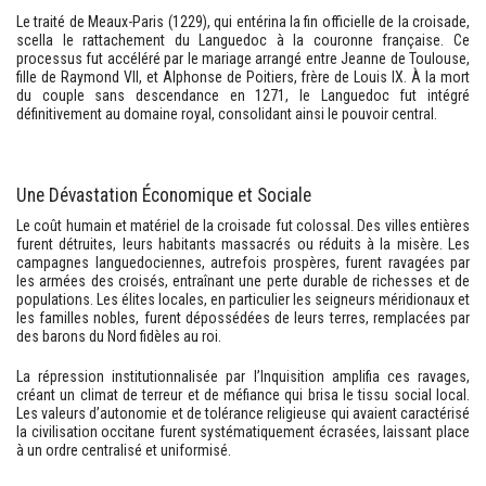
Le traité de Meaux-Paris (1229), qui entérina la fin officielle de la croisade,
scella le rattachement du Languedoc à la couronne française. Ce
processus fut accéléré par le mariage arrangé entre Jeanne de Toulouse,
fille de Raymond VII, et Alphonse de Poitiers, frère de Louis IX. À la mort
du couple sans descendance en 1271, le Languedoc fut intégré
définitivement au domaine royal, consolidant ainsi le pouvoir central.
Une Dévastation Économique et Sociale
Le coût humain et matériel de la croisade fut colossal. Des villes entières
furent détruites, leurs habitants massacrés ou réduits à la misère. Les
campagnes languedociennes, autrefois prospères, furent ravagées par
les armées des croisés, entraînant une perte durable de richesses et de
populations. Les élites locales, en particulier les seigneurs méridionaux et
les familles nobles, furent dépossédées de leurs terres, remplacées par
des barons du Nord fidèles au roi.
La répression institutionnalisée par l’Inquisition amplifia ces ravages,
créant un climat de terreur et de méfiance qui brisa le tissu social local.
Les valeurs d’autonomie et de tolérance religieuse qui avaient caractérisé
la civilisation occitane furent systématiquement écrasées, laissant place
à un ordre centralisé et uniformisé.