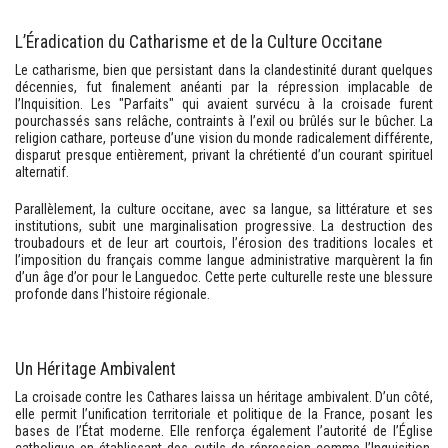
L’Éradication du Catharisme et de la Culture Occitane
Le catharisme, bien que persistant dans la clandestinité durant quelques
décennies, fut finalement anéanti par la répression implacable de
l’Inquisition. Les "Parfaits" qui avaient survécu à la croisade furent
pourchassés sans relâche, contraints à l’exil ou brûlés sur le bûcher. La
religion cathare, porteuse d’une vision du monde radicalement différente,
disparut presque entièrement, privant la chrétienté d’un courant spirituel
alternatif.
Parallèlement, la culture occitane, avec sa langue, sa littérature et ses
institutions, subit une marginalisation progressive. La destruction des
troubadours et de leur art courtois, l’érosion des traditions locales et
l’imposition du français comme langue administrative marquèrent la fin
d’un âge d’or pour le Languedoc. Cette perte culturelle reste une blessure
profonde dans l’histoire régionale.
Un Héritage Ambivalent
La croisade contre les Cathares laissa un héritage ambivalent. D’un côté,
elle permit l’unification territoriale et politique de la France, posant les
bases de l’État moderne. Elle renforça également l’autorité de l’Église