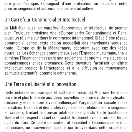
rare pour l’époque, témoignait d’une civilisation où l’équilibre entre
pouvoir seigneurial et autonomie urbaine était cultivé.
Un Carrefour Commercial et Intellectuel
Le Midi était aussi un carrefour économique et intellectuel de premier
plan. Toulouse, troisième ville d’Europe après Constantinople et Paris,
jouait un rôle majeur dans le commerce international. Grâce à son réseau
commercial dense, cette région accueillait des marchands venus de
toute l’Europe et de la Méditerranée, apportant avec eux des idées
nouvelles. Les échanges commerciaux avec l’Espagne musulmane, l’Italie
et même l’Orient enrichissaient non seulement l’économie, mais aussi les
connaissances et les croyances. Cette ouverture favorisait un climat
intellectuel propice à l’émergence et à la diffusion de mouvements
spirituels alternatifs, comme le catharisme.
Une Terre de Liberté et d’Innovation
Cette richesse économique et culturelle faisait du Midi une terre plus
ouverte et plus tolérante aux idées nouvelles. Le souvenir de la civilisation
romaine y était encore vivace, influençant l’organisation sociale et les
mentalités. Des lois et des codes régulaient les relations entre seigneurs
et vassaux, limitant le pouvoir arbitraire des grands. Cette tradition de
liberté et de respect mutuel contrastait fortement avec le modèle féodal
rigide du nord. Ce cadre particulier fut essentiel à l’épanouissement du
catharisme, un mouvement spirituel qui trouvait dans cette société un