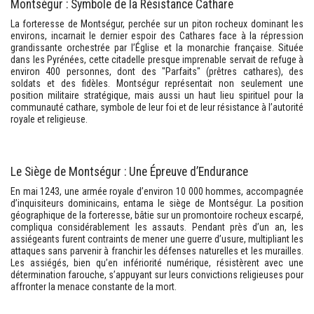
Montségur : Symbole de la Résistance Cathare
La forteresse de Montségur, perchée sur un piton rocheux dominant les
environs, incarnait le dernier espoir des Cathares face à la répression
grandissante orchestrée par l’Église et la monarchie française. Située
dans les Pyrénées, cette citadelle presque imprenable servait de refuge à
environ 400 personnes, dont des "Parfaits" (prêtres cathares), des
soldats et des fidèles. Montségur représentait non seulement une
position militaire stratégique, mais aussi un haut lieu spirituel pour la
communauté cathare, symbole de leur foi et de leur résistance à l’autorité
royale et religieuse.
Le Siège de Montségur : Une Épreuve d’Endurance
En mai 1243, une armée royale d’environ 10 000 hommes, accompagnée
d’inquisiteurs dominicains, entama le siège de Montségur. La position
géographique de la forteresse, bâtie sur un promontoire rocheux escarpé,
compliqua considérablement les assauts. Pendant près d’un an, les
assiégeants furent contraints de mener une guerre d’usure, multipliant les
attaques sans parvenir à franchir les défenses naturelles et les murailles.
Les assiégés, bien qu’en infériorité numérique, résistèrent avec une
détermination farouche, s’appuyant sur leurs convictions religieuses pour
affronter la menace constante de la mort.