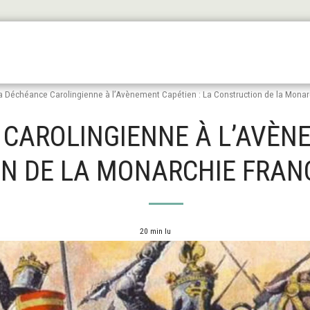
Les Origines
L'antiquité
Le Haut Moyen Äge
Le
a Déchéance Carolingienne à l’Avènement Capétien : La Construction de la Monar
CAROLINGIENNE À L’AVÈNE
 DE LA MONARCHIE FRANÇA
20 min lu