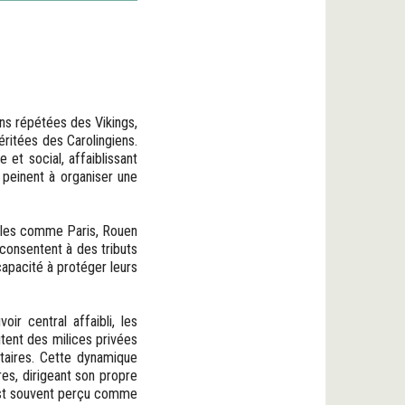
ns répétées des Vikings,
éritées des Carolingiens.
et social, affaiblissant
, peinent à organiser une
 villes comme Paris, Rouen
consentent à des tributs
apacité à protéger leurs
r central affaibli, les
utent des milices privées
taires. Cette dynamique
res, dirigeant son propre
 est souvent perçu comme