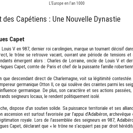
L'Europe en l'an 1000
t des Capétiens : Une Nouvelle Dynastie
gues Capet
Louis V en 987, dernier roi carolingien, marque un tournant décisif dans l
irect, le trône se retrouve vacant, ouvrant une période de tensions et 
dants émergent alors : Charles de Lorraine, oncle de Louis V et derni
 Hugues Capet, comte de Paris et chef de la puissante famille robertien
en que descendant direct de Charlemagne, voit sa légitimité contestée. 
empereur germanique Otton II, ce qui soulève des craintes parmi les seig
influence germanique. De plus, son caractère et ses actions passée
ands seigneurs locaux, le rendent politiquement isolé.
he, dispose d’un soutien solide. Sa puissance territoriale et ses allia
on ascension est surtout favorisée par l’appui d’Adalbéron, archevêque 
égitimation royale. Lors de l’assemblée des seigneurs en 987, Adalbé
ues Capet, déclarant que « le trône ne s’acquiert pas par droit hérédit