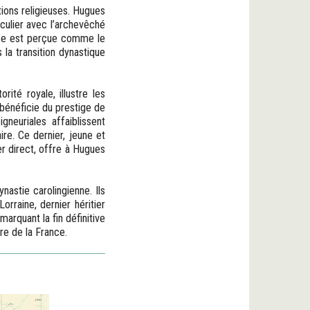
tions religieuses. Hugues
iculier avec l’archevêché
glise est perçue comme le
 la transition dynastique
rité royale, illustre les
bénéficie du prestige de
gneuriales affaiblissent
re. Ce dernier, jeune et
er direct, offre à Hugues
nastie carolingienne. Ils
orraine, dernier héritier
marquant la fin définitive
re de la France.