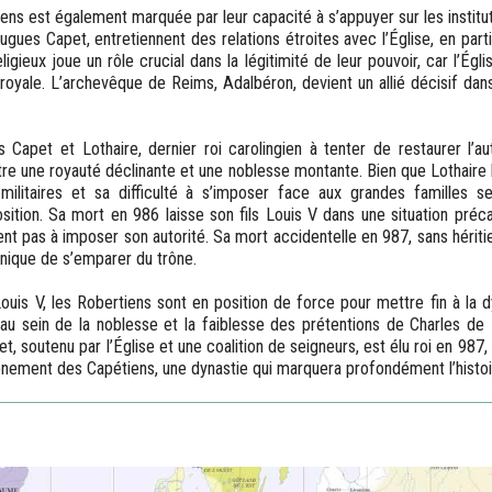
ens est également marquée par leur capacité à s’appuyer sur les institu
Hugues Capet, entretiennent des relations étroites avec l’Église, en part
igieux joue un rôle crucial dans la légitimité de leur pouvoir, car l’É
 royale. L’archevêque de Reims, Adalbéron, devient un allié décisif dans
Capet et Lothaire, dernier roi carolingien à tenter de restaurer l’auto
tre une royauté déclinante et une noblesse montante. Bien que Lothaire 
ilitaires et sa difficulté à s’imposer face aux grandes familles sei
ition. Sa mort en 986 laisse son fils Louis V dans une situation précai
nt pas à imposer son autorité. Sa mort accidentelle en 987, sans hériti
nique de s’emparer du trône.
ouis V, les Robertiens sont en position de force pour mettre fin à la dy
 au sein de la noblesse et la faiblesse des prétentions de Charles de L
, soutenu par l’Église et une coalition de seigneurs, est élu roi en 987, 
vènement des Capétiens, une dynastie qui marquera profondément l’histoi