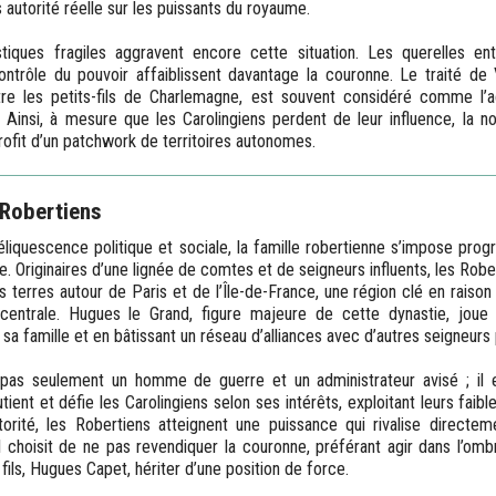
s autorité réelle sur les puissants du royaume.
tiques fragiles aggravent encore cette situation. Les querelles e
ntrôle du pouvoir affaiblissent davantage la couronne. Le traité de 
ntre les petits-fils de Charlemagne, est souvent considéré comme l’
e. Ainsi, à mesure que les Carolingiens perdent de leur influence, l
profit d’un patchwork de territoires autonomes.
Robertiens
liquescence politique et sociale, la famille robertienne s’impose pr
. Originaires d’une lignée de comtes et de seigneurs influents, les Rober
s terres autour de Paris et de l’Île-de-France, une région clé en raiso
centrale. Hugues le Grand, figure majeure de cette dynastie, joue
e sa famille et en bâtissant un réseau d’alliances avec d’autres seigneurs 
pas seulement un homme de guerre et un administrateur avisé ; il 
outient et défie les Carolingiens selon ses intérêts, exploitant leurs fai
torité, les Robertiens atteignent une puissance qui rivalise directe
 il choisit de ne pas revendiquer la couronne, préférant agir dans l’o
 fils, Hugues Capet, hériter d’une position de force.