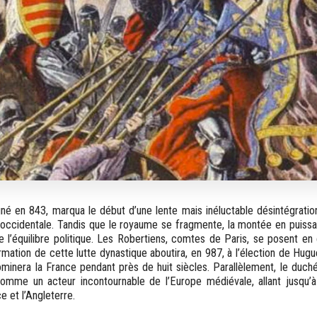
gné en 843, marqua le début d’une lente mais inéluctable désintégratio
 occidentale. Tandis que le royaume se fragmente, la montée en puiss
e l’équilibre politique. Les Robertiens, comtes de Paris, se posent en
rmation de cette lutte dynastique aboutira, en 987, à l’élection de Hug
ominera la France pendant près de huit siècles. Parallèlement, le duch
 comme un acteur incontournable de l’Europe médiévale, allant jusqu’
e et l’Angleterre.