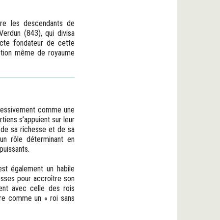
ntre les descendants de
Verdun (843), qui divisa
acte fondateur de cette
a notion même de royaume
ogressivement comme une
tiens s’appuient sur leur
n de sa richesse et de sa
 un rôle déterminant en
puissants.
est également un habile
blesses pour accroître son
ment avec celle des rois
mbre comme un « roi sans