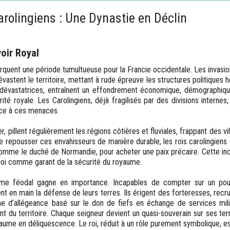
Carolingiens : Une Dynastie en Déclin
oir Royal
rquent une période tumultueuse pour la Francie occidentale. Les invasio
vastent le territoire, mettant à rude épreuve les structures politiques h
 dévastatrices, entraînent un effondrement économique, démographique 
ité royale. Les Carolingiens, déjà fragilisés par des divisions internes
ce à ces menaces.
ier, pillent régulièrement les régions côtières et fluviales, frappant des
e repousser ces envahisseurs de manière durable, les rois carolingiens 
omme le duché de Normandie, pour acheter une paix précaire. Cette inc
u roi comme garant de la sécurité du royaume.
ème féodal gagne en importance. Incapables de compter sur un pouvoi
t en main la défense de leurs terres. Ils érigent des forteresses, recr
me d’allégeance basé sur le don de fiefs en échange de services mili
t du territoire. Chaque seigneur devient un quasi-souverain sur ses ter
oyaume en déliquescence. Le roi, réduit à un rôle purement symbolique,