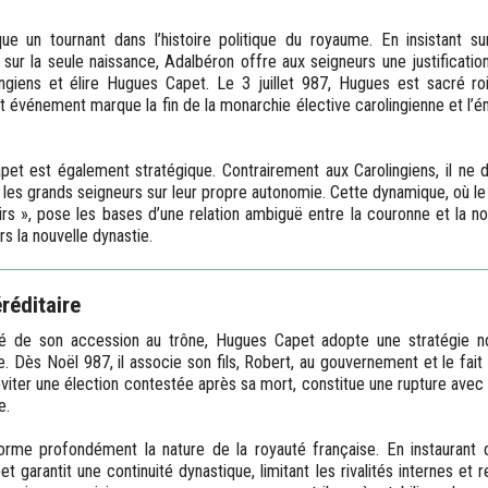
ue un tournant dans l’histoire politique du royaume. En insistant su
 sur la seule naissance, Adalbéron offre aux seigneurs une justificati
ingiens et élire Hugues Capet. Le 3 juillet 987, Hugues est sacré ro
t événement marque la fin de la monarchie élective carolingienne et l’
et est également stratégique. Contrairement aux Carolingiens, il ne 
e les grands seigneurs sur leur propre autonomie. Cette dynamique, où l
rs », pose les bases d’une relation ambiguë entre la couronne et la n
rs la nouvelle dynastie.
réditaire
ité de son accession au trône, Hugues Capet adopte une stratégie no
. Dès Noël 987, il associe son fils, Robert, au gouvernement et le fait 
iter une élection contestée après sa mort, constitue une rupture avec l
e.
forme profondément la nature de la royauté française. En instaurant
t garantit une continuité dynastique, limitant les rivalités internes et r