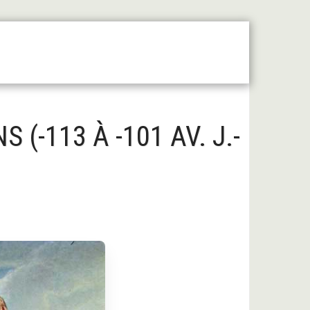
 Moyen Âge Central
Forum
Liens Utiles
(-113 À -101 AV. J.-