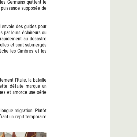
les Germains quittent le
la puissance supposée de
l envoie des guides pour
s par leurs éclaireurs ou
e rapidement au désastre
tuelles et sont submergés
êche les Cimbres et les
ent l’Italie, la bataille
ette défaite marque un
ques et amorce une série
longue migration. Plutôt
frant un répit temporaire