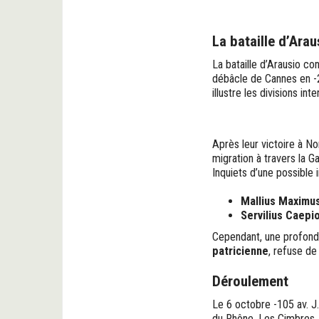
La bataille d’Arau
La bataille d’Arausio co
débâcle de Cannes en -21
illustre les divisions i
Après leur victoire à Nor
migration à travers la G
Inquiets d’une possible 
Mallius Maximu
Servilius Caepi
Cependant, une profond
patricienne
, refuse de
Déroulement
Le 6 octobre -105 av. J
du Rhône. Les Cimbres, p