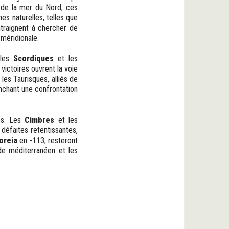
r de la mer du Nord, ces
s naturelles, telles que
ntraignent à chercher de
 méridionale.
 les
Scordiques
et les
victoires ouvrent la voie
 les Taurisques, alliés de
enchant une confrontation
es. Les
Cimbres
et les
 défaites retentissantes,
oreia
en -113, resteront
de méditerranéen et les