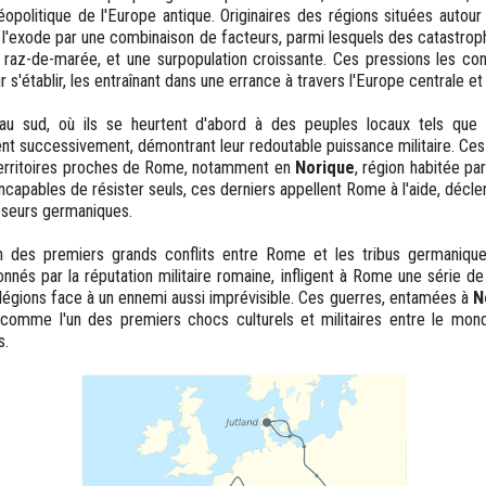
géopolitique de l'Europe antique. Originaires des régions situées autou
l'exode par une combinaison de facteurs, parmi lesquels des catastrophe
 raz-de-marée, et une surpopulation croissante. Ces pressions les co
r s'établir, les entraînant dans une errance à travers l'Europe centrale et
u sud, où ils se heurtent d'abord à des peuples locaux tels que
ttent successivement, démontrant leur redoutable puissance militaire. Ces 
 territoires proches de Rome, notamment en
Norique
, région habitée par
ncapables de résister seuls, ces derniers appellent Rome à l'aide, décl
sseurs germaniques.
n des premiers grands conflits entre Rome et les tribus germaniqu
onnés par la réputation militaire romaine, infligent à Rome une série de
s légions face à un ennemi aussi imprévisible. Ces guerres, entamées à
N
e comme l'un des premiers chocs culturels et militaires entre le mon
s.