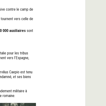
sive contre le camp de
 tournent vers celle de
0 000 auxiliaires
sont
alie pour les tribus
ment vers l’Espagne,
rvilius Caepio est tenu
ondamné, et ses biens
dement militaire à
ée romaine.