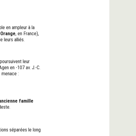
ble en ampleur à la
i
Orange
, en France),
 leurs alliés.
 poursuivent leur
’Agen en -107 av. J.-C.
e menace :
ancienne famille
este.
ions séparées le long