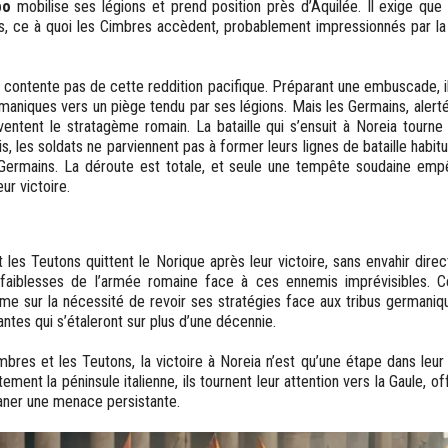
bo
mobilise ses légions et prend position près d’Aquilée. Il exige que 
ues, ce à quoi les Cimbres accèdent, probablement impressionnés par 
contente pas de cette reddition pacifique. Préparant une embuscade, i
maniques vers un piège tendu par ses légions. Mais les Germains, alerté
entent le stratagème romain. La bataille qui s’ensuit à Noreia tourn
s, les soldats ne parviennent pas à former leurs lignes de bataille habi
s Germains. La déroute est totale, et seule une tempête soudaine emp
ur victoire.
les Teutons quittent le Norique après leur victoire, sans envahir directem
faiblesses de l’armée romaine face à ces ennemis imprévisibles. C
Rome sur la nécessité de revoir ses stratégies face aux tribus germani
ntes qui s’étaleront sur plus d’une décennie.
bres et les Teutons, la victoire à Noreia n’est qu’une étape dans leur 
ment la péninsule italienne, ils tournent leur attention vers la Gaule, of
aner une menace persistante.