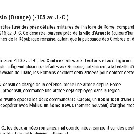
sio (Orange) (-105 av. J.-C.)
nstitue l’une des pires défaites militaires de l’histoire de Rome, compara
6 av. J.-C. Ce désastre, survenu près de la ville d’
Arausio
(aujourd’hu
nternes de la République romaine, autant que la puissance des Cimbres et de
eia en -113 av. J.-C., les
Cimbres
, alliés aux
Teutons
et aux
Tigurins
,
aule, infligeant plusieurs défaites aux Romains, notamment à la bataille d
invasion de l’Italie, les Romains envoient deux armées pour contrer cett
s
, consul en charge de la défense, mène une armée depuis Rome.
o
, proconsul, commande une armée déjà déployée dans la région.
e rivalité oppose les deux commandants. Caepio, un
noble issu d’une 
 coopérer avec Mallius, un
homo novus
(homme nouveau) d’origine mod
.-C., les deux armées romaines, mal coordonnées, campent sur des posit
rofitant de cette division, attaquent :