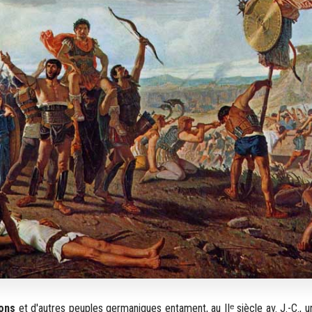
ons
et d'autres peuples germaniques entament, au IIᵉ siècle av. J.-C., 