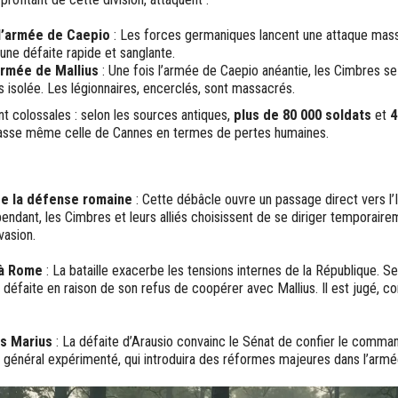
l’armée de Caepio
: Les forces germaniques lancent une attaque mas
 une défaite rapide et sanglante.
armée de Mallius
: Une fois l’armée de Caepio anéantie, les Cimbres se
s isolée. Les légionnaires, encerclés, sont massacrés.
t colossales : selon les sources antiques,
plus de 80 000 soldats
et
4
passe même celle de Cannes en termes de pertes humaines.
e la défense romaine
: Cette débâcle ouvre un passage direct vers l’It
ndant, les Cimbres et leurs alliés choisissent de se diriger temporaire
nvasion.
 à Rome
: La bataille exacerbe les tensions internes de la République. Se
 défaite en raison de son refus de coopérer avec Mallius. Il est jugé, c
s Marius
: La défaite d’Arausio convainc le Sénat de confier le comman
n général expérimenté, qui introduira des réformes majeures dans l’arm