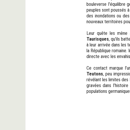
bouleverse l'équilibre 
peuples sont poussés à 
des inondations ou des
nouveaux territoires pou
Leur quête les mène a
Taurisques
, qu'ils ba
à leur arrivée dans les
la République romaine. I
directe avec les envahi
Ce contact marque l’u
Teutons
, peu impressi
révélant les limites de
gravées dans l’histoir
populations germanique