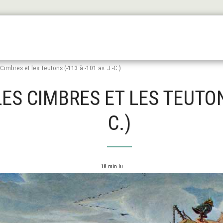
Les Origines
L'antiquité
Le Haut Moyen Äge
Le
Cimbres et les Teutons (-113 à -101 av. J.-C.)
S CIMBRES ET LES TEUTONS 
C.)
18 min lu