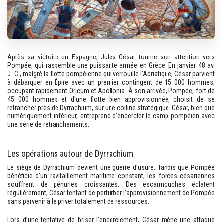
Après sa victoire en Espagne, Jules César tourne son attention vers
Pompée, qui rassemble une puissante armée en Grèce. En janvier 48 av.
J.-C., malgré la flotte pompéienne qui verrouille l’Adriatique, César parvient
à débarquer en Épire avec un premier contingent de 15 000 hommes,
occupant rapidement Oricum et Apollonia. À son arrivée, Pompée, fort de
45 000 hommes et d'une flotte bien approvisionnée, choisit de se
retrancher près de Dyrrachium, sur une colline stratégique. César, bien que
numériquement inférieur, entreprend d’encercler le camp pompéien avec
une série de retranchements.
Les opérations autour de Dyrrachium
Le siège de Dyrrachium devient une guerre d’usure. Tandis que Pompée
bénéficie d’un ravitaillement maritime constant, les forces césariennes
souffrent de pénuries croissantes. Des escarmouches éclatent
régulièrement, César tentant de perturber l’approvisionnement de Pompée
sans parvenir à le priver totalement de ressources.
Lors d’une tentative de briser l’encerclement, César mène une attaque