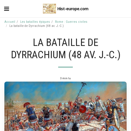
Hist-europe.com
Accueil
Les batailles épiques
Rome : Guerres civiles
La bataille de Dyrrachium (48 av. J.-C.)
LA BATAILLE DE
DYRRACHIUM (48 AV. J.-C.)
3 min lu