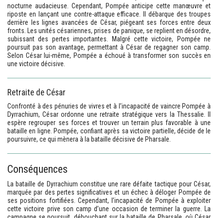
nocturne audacieuse. Cependant, Pompée anticipe cette manœuvre et
riposte en lançant une contre-attaque efficace. Il débarque des troupes
derrière les lignes avancées de César, piégeant ses forces entre deux
fronts. Les unités césariennes, prises de panique, se replient en désordre,
subissant des pertes importantes. Malgré cette victoire, Pompée ne
poursuit pas son avantage, permettant à César de regagner son camp.
Selon César lui-même, Pompée a échoué à transformer son succès en
une victoire décisive.
Retraite de César
Confronté à des pénuries de vivres et à l’incapacité de vaincre Pompée à
Dyrrachium, César ordonne une retraite stratégique vers la Thessalie. Il
espère regrouper ses forces et trouver un terrain plus favorable à une
bataille en ligne. Pompée, confiant après sa victoire partielle, décide de le
poursuivre, ce qui mènera à la bataille décisive de Pharsale.
Conséquences
La bataille de Dyrrachium constitue une rare défaite tactique pour César,
marquée par des pertes significatives et un échec à déloger Pompée de
ses positions fortifiées. Cependant, l’incapacité de Pompée à exploiter
cette victoire prive son camp d’une occasion de terminer la guerre. La
campagne se poursuit, débouchant sur la bataille de Pharsale, où César