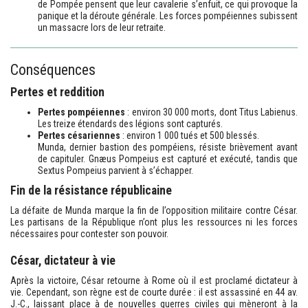
de Pompée pensent que leur cavalerie s’enfuit, ce qui provoque la
panique et la déroute générale. Les forces pompéiennes subissent
un massacre lors de leur retraite.
Conséquences
Pertes et reddition
Pertes pompéiennes
: environ 30 000 morts, dont Titus Labienus.
Les treize étendards des légions sont capturés.
Pertes césariennes
: environ 1 000 tués et 500 blessés.
Munda, dernier bastion des pompéiens, résiste brièvement avant
de capituler. Gnæus Pompeius est capturé et exécuté, tandis que
Sextus Pompeius parvient à s’échapper.
Fin de la résistance républicaine
La défaite de Munda marque la fin de l’opposition militaire contre César.
Les partisans de la République n’ont plus les ressources ni les forces
nécessaires pour contester son pouvoir.
César, dictateur à vie
Après la victoire, César retourne à Rome où il est proclamé dictateur à
vie. Cependant, son règne est de courte durée : il est assassiné en 44 av.
J.-C., laissant place à de nouvelles guerres civiles qui mèneront à la