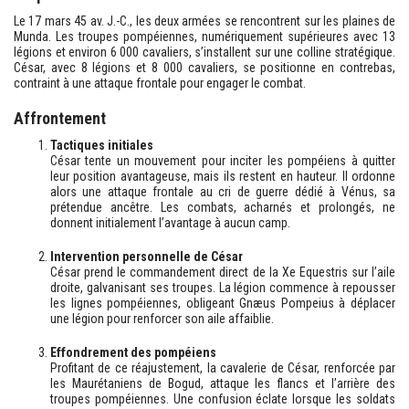
Le 17 mars 45 av. J.-C., les deux armées se rencontrent sur les plaines de
Munda. Les troupes pompéiennes, numériquement supérieures avec 13
légions et environ 6 000 cavaliers, s’installent sur une colline stratégique.
César, avec 8 légions et 8 000 cavaliers, se positionne en contrebas,
contraint à une attaque frontale pour engager le combat.
Affrontement
Tactiques initiales
César tente un mouvement pour inciter les pompéiens à quitter
leur position avantageuse, mais ils restent en hauteur. Il ordonne
alors une attaque frontale au cri de guerre dédié à Vénus, sa
prétendue ancêtre. Les combats, acharnés et prolongés, ne
donnent initialement l’avantage à aucun camp.
Intervention personnelle de César
César prend le commandement direct de la Xe Equestris sur l’aile
droite, galvanisant ses troupes. La légion commence à repousser
les lignes pompéiennes, obligeant Gnæus Pompeius à déplacer
une légion pour renforcer son aile affaiblie.
Effondrement des pompéiens
Profitant de ce réajustement, la cavalerie de César, renforcée par
les Maurétaniens de Bogud, attaque les flancs et l’arrière des
troupes pompéiennes. Une confusion éclate lorsque les soldats