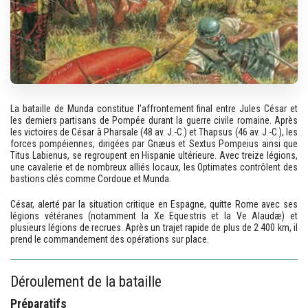
La bataille de Munda constitue l’affrontement final entre Jules César et
les derniers partisans de Pompée durant la guerre civile romaine. Après
les victoires de César à Pharsale (48 av. J.-C.) et Thapsus (46 av. J.-C.), les
forces pompéiennes, dirigées par Gnæus et Sextus Pompeius ainsi que
Titus Labienus, se regroupent en Hispanie ultérieure. Avec treize légions,
une cavalerie et de nombreux alliés locaux, les Optimates contrôlent des
bastions clés comme Cordoue et Munda.
César, alerté par la situation critique en Espagne, quitte Rome avec ses
légions vétéranes (notamment la Xe Equestris et la Ve Alaudæ) et
plusieurs légions de recrues. Après un trajet rapide de plus de 2 400 km, il
prend le commandement des opérations sur place.
Déroulement de la bataille
Préparatifs