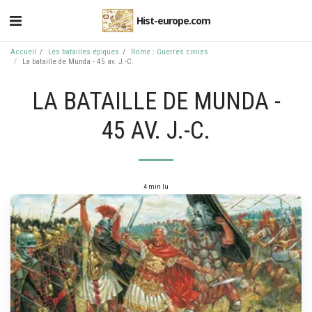
Hist-europe.com
Accueil
Les batailles épiques
Rome : Guerres civiles
La bataille de Munda - 45 av. J.-C.
LA BATAILLE DE MUNDA -
45 AV. J.-C.
4 min lu