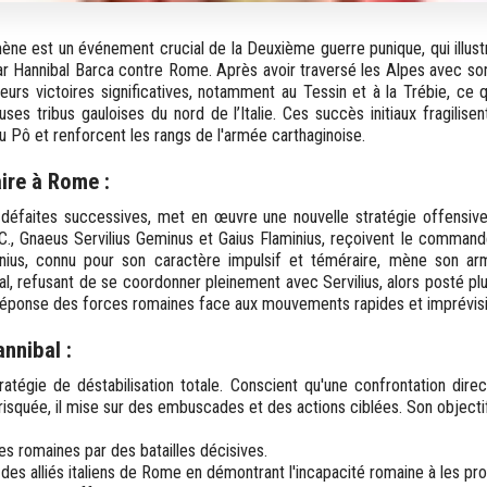
mène est un événement crucial de la Deuxième guerre punique, qui illust
 Hannibal Barca contre Rome. Après avoir traversé les Alpes avec son
eurs victoires significatives, notamment au Tessin et à la Trébie, ce 
ses tribus gauloises du nord de l’Italie. Ces succès initiaux fragilise
u Pô et renforcent les rangs de l'armée carthaginoise.
aire à Rome :
défaites successives, met en œuvre une nouvelle stratégie offensive
.-C., Gnaeus Servilius Geminus et Gaius Flaminius, reçoivent le comm
inius, connu pour son caractère impulsif et téméraire, mène son a
l, refusant de se coordonner pleinement avec Servilius, alors posté plu
e réponse des forces romaines face aux mouvements rapides et imprévisi
nnibal :
atégie de déstabilisation totale. Conscient qu'une confrontation dir
risquée, il mise sur des embuscades et des actions ciblées. Son objectif 
es romaines par des batailles décisives.
 des alliés italiens de Rome en démontrant l'incapacité romaine à les pro