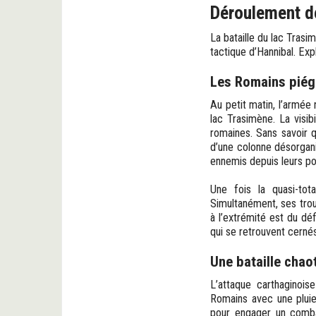
Déroulement de
La bataille du lac Trasi
tactique d’Hannibal. Expl
Les Romains piégé
Au petit matin, l’armée 
lac Trasimène. La visibi
romaines. Sans savoir q
d’une colonne désorgani
ennemis depuis leurs po
Une fois la quasi-tot
Simultanément, ses trou
à l’extrémité est du déf
qui se retrouvent cerné
Une bataille chaot
L’attaque carthaginoise
Romains avec une pluie 
pour engager un comba