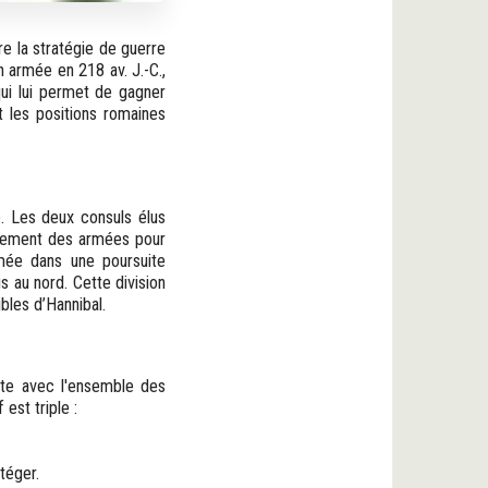
re la stratégie de guerre
 armée en 218 av. J.-C.,
qui lui permet de gagner
nt les positions romaines
. Les deux consuls élus
andement des armées pour
rmée dans une poursuite
s au nord. Cette division
bles d’Hannibal.
ecte avec l'ensemble des
est triple :
téger.