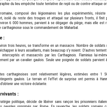
graphie du lieu empêche toute tentative de repli ou de contre-attaque or
romaine, composé des légionnaires les plus expérimentés, résiste 
t, isolé du reste des troupes et attaqué sur plusieurs fronts, il finit
viron 6 000 hommes, parvient à se dégager du piège, mais elle est r
rie carthaginoise sous le commandement de Maharbal.
e :
viron trois heures, se transforme en un massacre. Nombre de soldats 
 échapper à leurs assaillants, mais beaucoup s’y noient. D’autres tentent 
t interceptés et massacrés par les Carthaginois. Flaminius lui-mê
ement par un cavalier gaulois. Seule une poignée de soldats parvient à
rtes carthaginoises sont relativement légères, estimées entre 
tingents gaulois. Le terrain et l’effet de surprise ont permis à Ha
d’obtenir une victoire éclatante.
rvivants :
tratégie politique, décide de libérer sans rançon les prisonniers itali
es peuples opprimés par Rome. En revanche, les soldats romains ca