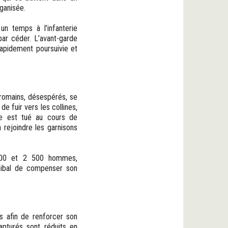
ganisée.
un temps à l’infanterie
 par céder. L’avant-garde
apidement poursuivie et
romains, désespérés, se
de fuir vers les collines,
me est tué au cours de
 rejoindre les garnisons
1 500 et 2 500 hommes,
nnibal de compenser son
ens afin de renforcer son
pturés sont réduits en