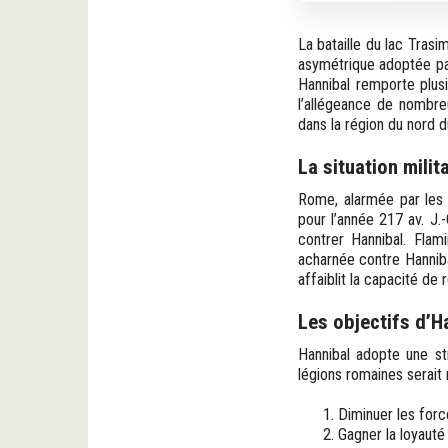
La bataille du lac Trasi
asymétrique adoptée par
Hannibal remporte plusi
l’allégeance de nombreu
dans la région du nord d
La situation milit
Rome, alarmée par les 
pour l’année 217 av. J
contrer Hannibal. Flam
acharnée contre Hanniba
affaiblit la capacité d
Les objectifs d’Ha
Hannibal adopte une str
légions romaines serait 
Diminuer les forc
Gagner la loyauté