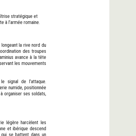
îtrise stratégique et
ante à l’armée romaine.
 longeant la rive nord du
 coordination des troupes
laminius avance à la tête
observant les mouvements
e signal de l’attaque.
erie numide, positionnée
 à organiser ses soldats,
rie légère harcèlent les
enne et ibérique descend
qui se battent dans un