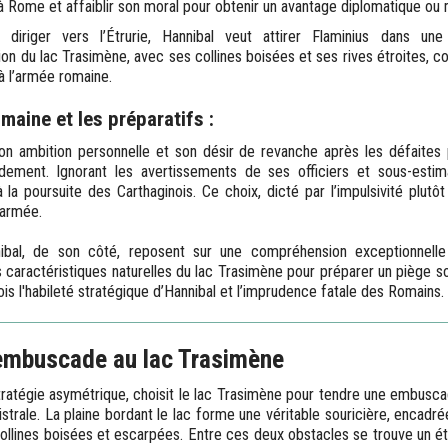
à Rome et affaiblir son moral pour obtenir un avantage diplomatique ou mi
diriger vers l’Étrurie, Hannibal veut attirer Flaminius dans une 
n du lac Trasimène, avec ses collines boisées et ses rives étroites, con
 l’armée romaine.
maine et les préparatifs :
son ambition personnelle et son désir de revanche après les défaites
idement. Ignorant les avertissements de ses officiers et sous-estima
à la poursuite des Carthaginois. Ce choix, dicté par l’impulsivité plutôt
 armée.
nibal, de son côté, reposent sur une compréhension exceptionnelle
s caractéristiques naturelles du lac Trasimène pour préparer un piège sop
ois l'habileté stratégique d’Hannibal et l’imprudence fatale des Romains.
’embuscade au lac Trasimène
tratégie asymétrique, choisit le lac Trasimène pour tendre une embuscad
trale. La plaine bordant le lac forme une véritable souricière, encadré
ollines boisées et escarpées. Entre ces deux obstacles se trouve un étr