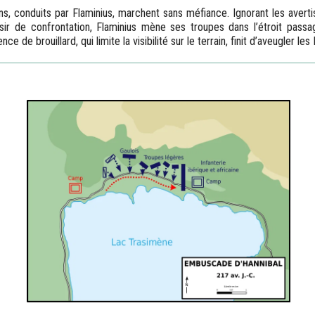
s, conduits par Flaminius, marchent sans méfiance. Ignorant les avert
sir de confrontation, Flaminius mène ses troupes dans l’étroit passa
e de brouillard, qui limite la visibilité sur le terrain, finit d’aveugler le