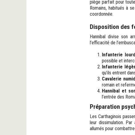
piège parfait pour tout
Romains, habitués à se
coordonnée.
Disposition des f
Hannibal divise son ar
l’efficacité de l’embusc
Infanterie lour
possible et inter
Infanterie légè
qu’ils entrent dan
Cavalerie numi
romain et referme
Hannibal et so
l’entrée des Roma
Préparation psych
Les Carthaginois passent
leur dissimulation. Par
allumés pour combattre le