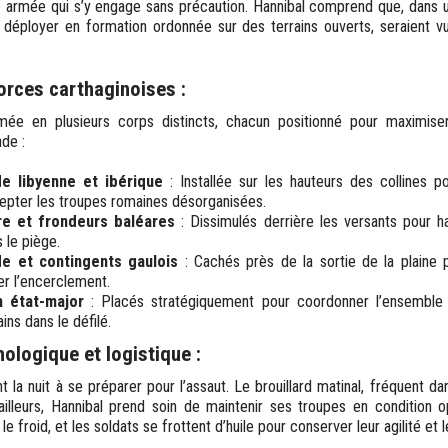
e armée qui s’y engage sans précaution. Hannibal comprend que, dans u
 déployer en formation ordonnée sur des terrains ouverts, seraient v
orces carthaginoises :
mée en plusieurs corps distincts, chacun positionné pour maximiser
ade :
de libyenne et ibérique
: Installée sur les hauteurs des collines po
cepter les troupes romaines désorganisées.
re et frondeurs baléares
: Dissimulés derrière les versants pour h
s le piège.
de et contingents gaulois
: Cachés près de la sortie de la plaine p
r l’encerclement.
n état-major
: Placés stratégiquement pour coordonner l’ensemble 
ins dans le défilé.
ologique et logistique :
 la nuit à se préparer pour l’assaut. Le brouillard matinal, fréquent da
 ailleurs, Hannibal prend soin de maintenir ses troupes en condition 
 froid, et les soldats se frottent d’huile pour conserver leur agilité et l