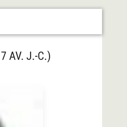
 Moyen Âge Central
Forum
Liens Utiles
 AV. J.-C.)