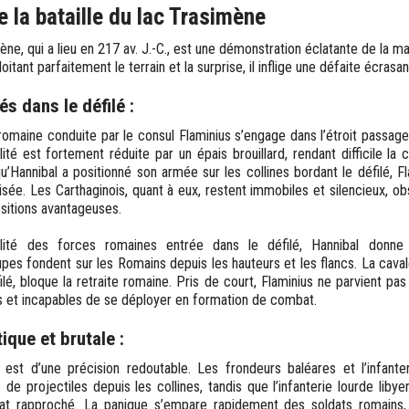
 la bataille du lac Trasimène
mène, qui a lieu en 217 av. J.-C., est une démonstration éclatante de la ma
oitant parfaitement le terrain et la surprise, il inflige une défaite écras
s dans le défilé :
romaine conduite par le consul Flaminius s’engage dans l’étroit passage
lité est fortement réduite par un épais brouillard, rendant difficile la
u’Hannibal a positionné son armée sur les collines bordant le défilé, F
sée. Les Carthaginois, quant à eux, restent immobiles et silencieux, 
sitions avantageuses.
alité des forces romaines entrée dans le défilé, Hannibal donne l
pes fondent sur les Romains depuis les hauteurs et les flancs. La caval
ilé, bloque la retraite romaine. Pris de court, Flaminius ne parvient pas
s et incapables de se déployer en formation de combat.
ique et brutale :
 est d’une précision redoutable. Les frondeurs baléares et l’infante
de projectiles depuis les collines, tandis que l’infanterie lourde liby
t rapproché. La panique s’empare rapidement des soldats romains, 