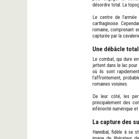
désordre total. La topo
Le centre de l’armée 
carthaginoise. Cependan
romaine, comprenant en
capturée par la cavale
Une débâcle total
Le combat, qui dure en
jettent dans le lac pour
où ils sont rapidemen
l’affrontement, probabl
romaines voisines.
De leur côté, les pe
principalement des con
infériorité numérique et 
La capture des su
Hannibal, fidèle à sa s
image de libérateur d