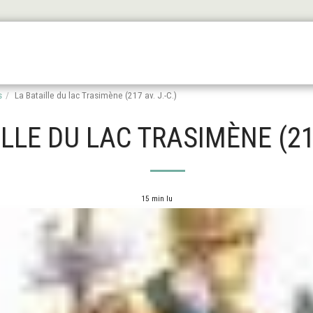
Les Origines
L'antiquité
Le Haut Moyen Äge
Le
s
La Bataille du lac Trasimène (217 av. J.-C.)
LLE DU LAC TRASIMÈNE (217
15 min lu